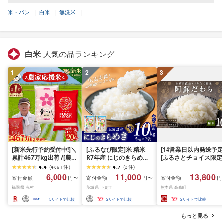
米・パン
白米
無洗米
白米
人気の品ランキング
1
2
3
[新米先行予約受付中!]＼
[ふるなび限定]米 精米
[14営業日以内発送予定
累計467万kg出荷 /[農家
R7年産 にじのきらめき
[ふるさとチョイス限定
応援米]訳あり 令和7年産
10kg 10月 FN-Limited-
寄附額] [令和7年産] 
4.4
(
4891
件
)
4.7
(
3
件
)
令和8年産ふくきらり 夢
PR
だわら 熊本県 高森町 
6,000
11,000
13,800
寄付金額
寄付金額
寄付金額
円〜
円〜
円
つくし 5kg 10kg 15kg
リジナル米 計
福岡県 赤村
茨城県 下妻市
熊本県 高森町
20kg [選べる品種・内容
10kg(5kg×2袋)精米 お
量・出荷時期]複数原料
米 米 5kg×2 10kg
5
サイトで比較
2
サイトで比較
2
サイトで比較
米 白米 精米 国産 限定
ごはん ご飯 白飯 米 お米
もっと見る
ふるさと 人気 ランキン