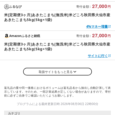
27,000
ふるなび
寄付金額
:
円
米[定期便3ヶ月]あきたこまち[無洗米]米どころ秋田県大仙市産
あきたこまち5kg(5kg×1袋)
4%マネー増量
27,000
Amazonふるさと納税
寄付金額
:
円
米[定期便3ヶ月]あきたこまち[無洗米]米どころ秋田県大仙市産
あきたこまち5kg(5kg×1袋)
サイトに行く
取扱サイトをもっと見る
返礼品の量や同一価格におけるボリュームは返礼品名から抽出し自動計算して表
示しています。そのため、一部計算結果が正しくない場合がありますので、寄付
前に必ずご自身でご確認いただくようお願いします。
プログラムによる最終更新日時 2026年08月06日 22時00分
カテゴリ