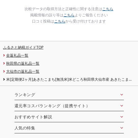
比較データの取得方法と正確性に関する注意は
こちら
掲載情報の誤り等は
こちら
よりご報告ください
口コミ投稿は
こちら
から受け付けております
ふるさと納税ガイドTOP
全返礼品一覧
秋田県の返礼品一覧
大仙市の返礼品一覧
米[定期便2ヶ月]あきたこまち[無洗米]米どころ秋田県大仙市産 あきたこまち
5kg(5kg×1袋)
ランキング
還元率コスパランキング（提携サイト）
おすすめサイト解説
人気の特集