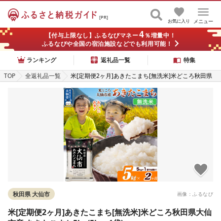
[PR]
お気に入り
メニュー
4
【付与上限なし】ふるなびマネー
％増量中！
ふるなびや全国の宿泊施設などでも利用可能！
ランキング
返礼品一覧
特集
TOP
全返礼品一覧
米[定期便2ヶ月]あきたこまち[無洗米]米どころ秋田県
大仙市産 あきたこまち5kg(5kg×1袋)
秋田県 大仙市
画像：ふるなび
米[定期便2ヶ月]あきたこまち[無洗米]米どころ秋田県大仙