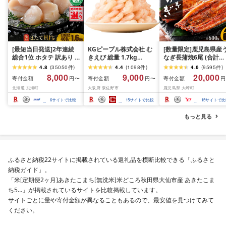
[最短当日発送]2年連続
KGピープル株式会社 む
[数量限定]鹿児島県産
総合1位 ホタテ 訳あり (
きえび 総量 1.7kg
なぎ長蒲焼6尾 (合計
ふるさと納税 ほたて ふ
(850g×2P) 特大 5Lサイ
600g以上)
4.8
(
35050
件
)
4.4
(
1098
件
)
4.6
(
9595
件
)
るさと納税 訳あり 帆立
ズ バナメイエビ バラ凍
8,000
9,000
20,000
寄付金額
寄付金額
寄付金額
円〜
円〜
円
ふるさと わけあり ホタ
結 下処理不要 サイズ不
北海道 別海町
大阪府 泉佐野市
鹿児島県 大崎町
テ貝柱 貝 人気 不揃い 刺
揃い 訳あり
身 規格外 魚介 ランキン
6
サイトで比較
15
サイトで比較
15
サイトで比
グ 海鮮 冷凍 発送時期が
選べる 北海道 別海町 )
もっと見る
(クラウドファンディン
グ対象)
ふるさと納税22サイトに掲載されている返礼品を横断比較できる「ふるさと
納税ガイド」。
「米[定期便2ヶ月]あきたこまち[無洗米]米どころ秋田県大仙市産 あきたこま
ち5…」が掲載されているサイトを比較掲載しています。
サイトごとに量や寄付金額が異なることもあるので、最安値を見つけてみて
ください。