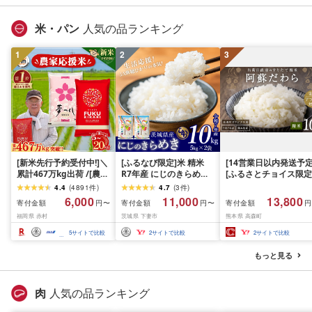
グ
米・パン
人気の品ランキング
1
2
3
[新米先行予約受付中!]＼
[ふるなび限定]米 精米
[14営業日以内発送予定
累計467万kg出荷 /[農家
R7年産 にじのきらめき
[ふるさとチョイス限定
応援米]訳あり 令和7年産
10kg 10月 FN-Limited-
寄附額] [令和7年産] 
4.4
(
4891
件
)
4.7
(
3
件
)
令和8年産ふくきらり 夢
PR
だわら 熊本県 高森町 
6,000
11,000
13,800
寄付金額
寄付金額
寄付金額
円〜
円〜
円
つくし 5kg 10kg 15kg
リジナル米 計
福岡県 赤村
茨城県 下妻市
熊本県 高森町
20kg [選べる品種・内容
10kg(5kg×2袋)精米 お
量・出荷時期]複数原料
米 米 5kg×2 10kg
5
サイトで比較
2
サイトで比較
2
サイトで比較
米 白米 精米 国産 限定
ごはん ご飯 白飯 米 お米
もっと見る
ふるさと 人気 ランキン
グ
肉
人気の品ランキング