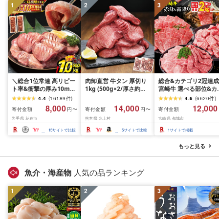
1
2
3
＼総合1位常連 高リピー
肉卸直営 牛タン 厚切り
総合&カテゴリ2冠達成
ト率&衝撃の厚み10mm
1kg (500g×2/厚さ約
宮崎牛 選べる部位&カ
厚切り牛タン 塩味/ ≪ス
10mm) 訳あり 訳有り肉
ト (赤身&霜降り)or(赤
4.4
(
16189
件
)
4.6
(
6620
件
)
ピード発送!!10営業日以
牛肉 焼肉 冷凍 スライス
のみ) 500g 1kg 2kg[
8,000
14,000
12,000
寄付金額
寄付金額
寄付金額
円〜
円〜
内発送≫ 選べる内容量
業務用 バーベキュー
送時期が選べる] 牛肉 
岩手県 花巻市
熊本県 水上村
宮崎県 都城市
500g / 1kg 定期便 毎月
BBQ おつまみ ギフト お
肉 すき焼き しゃぶし
届く 牛肉 肉 BBQ ふるさ
祝い お中元 夏ギフト
ぶ ステーキ ギフト お
15
サイトで比較
5
サイトで比較
1
サイトで掲載
と 人気 ランキング 岩手
元 夏ギフト 送料無料
県 花巻市
SKU-N203 [宮崎県都
もっと見る
市]
魚介・海産物
人気の品ランキング
1
2
3