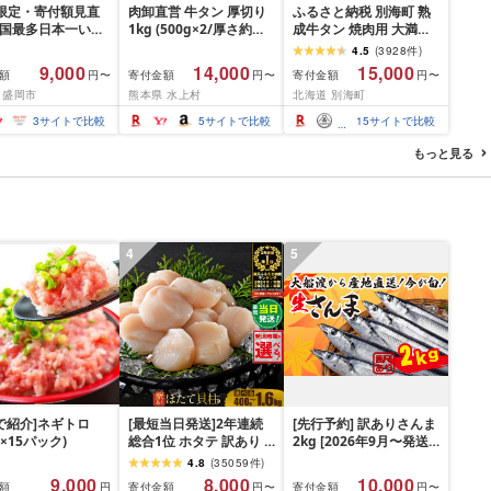
間限定・寄付額見直
肉卸直営 牛タン 厚切り
ふるさと納税 別海町 熟
全国最多日本一いわ
1kg (500g×2/厚さ約
成牛タン 焼肉用 大満足
入り]ハンバーグ
10mm) 訳あり 訳有り肉
1.2kg3種 牛タン厚切り
4.5
(
3928
件
)
g(150g×10個) いわ
牛肉 焼肉 冷凍 スライス
スライス ステーキ 別海
9,000
14,000
15,000
額
寄付金額
寄付金額
円〜
円〜
円〜
× 岩中豚 ハンバー
業務用 バーベキュー
町ふるさと納税
 盛岡市
熊本県 水上村
北海道 別海町
挽き 合い挽き 黒毛
BBQ おつまみ ギフト お
人気 冷凍 個包装 小
祝い お中元 夏ギフト
3
サイトで比較
5
サイトで比較
15
サイトで比較
冷凍 牛肉 豚肉 和牛
 ポーク はんばー
もっと見る
肉 お肉 ミンチ 肉
hannba-gu ラン
 1位 1万円以下 岩
盛岡市 東北 岩手 盛
ikoku001k
4
5
P!で紹介]ネギトロ
[最短当日発送]2年連続
[先行予約] 訳ありさんま
g×15パック)
総合1位 ホタテ 訳あり (
2kg [2026年9月〜発送
ふるさと納税 ほたて ふ
予定] 秋刀魚 さんま サン
4.8
(
35059
件
)
るさと納税 訳あり 帆立
マ Sashimi FISH 魚 新
9,000
8,000
10,000
額
寄付金額
寄付金額
円
円〜
円〜