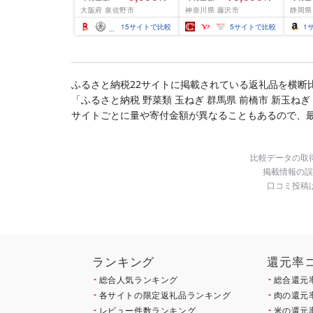
結 下処理不要 サイズ不
切) 西京味噌 西京みそ 味
大阪府 泉佐野市
神奈川県 藤沢市
静岡県
揃い 訳あり
噌漬け みそ 味噌 鮮魚 魚
介 銀だら 銀ダラ ギンダ
15
サイトで比較
5
サイトで比較
1
ラ ぎんだら 鱈 タラ 魚
西京焼き 西京漬 西京や
き 冷凍 厳選 鮮魚 漬け魚
漬魚 新鮮 小分け 人気返
礼品 おかず おつまみ お
ふるさと納税22サイトに掲載されている返礼品を横断
酒のあて 家計応援
「ふるさと納税 野菜類 玉ねぎ 群馬県 前橋市 新玉ねぎ
10000円 魚喜 神奈川 湘
南 藤沢
サイトごとに量や寄付金額が異なることもあるので、
比較データの取
掲載情報の誤
口コミ投稿
ランキング
還元率
総合人気ランキング
総合還元
各サイトの限定返礼品ランキング
肉の還元
レビュー件数ランキング
米の還元