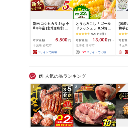
新米 コシヒカリ 5kg 令
とうもろこし「 ゴール
[国産
和8年産 [玄米][精米] 先
ドラッシュ 」 8.5kg 以
和芋
行予約 一等米 白米 米 お
上 北海道 名寄 スイート
ーン
4.4
(
49
件
)
米 数量 限定 こしひかり
コーン
10パ
6,500
13,000
寄付金額
寄付金額
寄付金
円
円〜
5キロ 米5kg ごはん こめ
[1121
千葉県 香取市
北海道 名寄市
埼玉県
コメ はくまい お米マイ
スター 厳選 予約 白飯 ※
1
サイトで掲載
2
サイトで比較
okome kome おむすび
おにぎり 国産 飯 おこめ
取り寄せ 弁当 家計応援
千葉県産 R8 2026年 産
千葉 千葉県 香取市
肉
人気の品ランキング
1
2
3