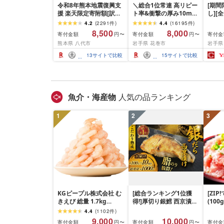
令和8年熊本地震復興支
＼総合1位常連 高リピー
[期
援 楽天限定寄附額[訳あ
ト率&衝撃の厚み10mm
し][
り]牛タン 500g〜2kg 肉
厚切り牛タン 塩味/ ≪ス
て牛
4.2
(
2291
件
)
4.4
(
16195
件
)
牛肉 訳あり 牛タン 冷凍
ピード発送!!10営業日以
1.5k
8,500
8,000
寄付金額
寄付金額
寄付金
円〜
円〜
小分け 厚切り 薄切り 食
内発送≫ 選べる内容量
て牛 
熊本県 八代市
岩手県 花巻市
岩手県
べ比べ 500g 1kg 1.5kg
500g / 1kg 定期便 毎月
グ 合
2kg 牛 人気 ビーフ 牛た
届く 牛肉 肉 BBQ ふるさ
和牛 
13
サイトで比較
15
サイトで比較
ん ふるさと納税 ランキ
と 人気 ランキング 岩手
分け 
ング スピード発送 送料
県 花巻市
ビーフ
無料
ぐ 挽
お弁当 
キング
魚介・海産物
人気の品ランキング
手県 
岡 sh
1
2
3
KGピープル株式会社 む
[総合ランキング1位獲
[ZI
きえび 総量 1.7kg
得!]厚切り銀鱈 西京漬け
(100
(850g×2P) 特大 5Lサイ
訳あり 銀鱈 西京漬け 計
4.4
(
1102
件
)
ズ バナメイエビ バラ凍
約 1,000g (約 100g × 10
9,000
10,000
寄付金額
寄付金額
寄付金
円〜
円〜