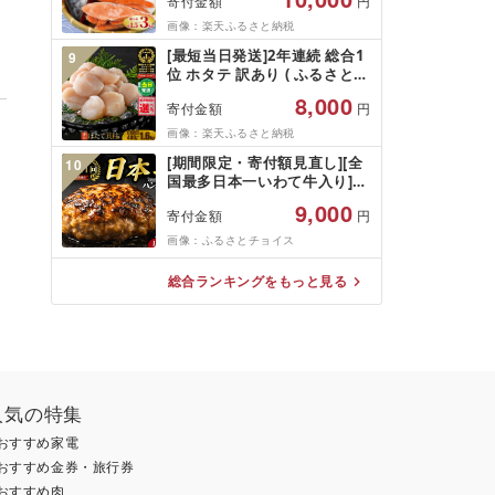
寄付金額
円
さけ しゃけ サーモン 魚 魚介
類 魚介 魚貝 水産 海鮮 海産物
画像：楽天ふるさと納税
冷凍 厚切 肉 厚 塩鮭 銀鮭 ふ
[最短当日発送]2年連続 総合1
9
るさと 送料無料 切身 規格外
位 ホタテ 訳あり ( ふるさと納
千葉県 銚子市 銚子東洋
税 ほたて ふるさと納税 訳あ
8,000
寄付金額
円
り 帆立 ふるさと わけあり ホ
タテ貝柱 貝 人気 不揃い 刺身
画像：楽天ふるさと納税
規格外 魚介 ランキング 海鮮
[期間限定・寄付額見直し][全
10
冷凍 発送時期が選べる 北海道
国最多日本一いわて牛入り]ハ
別海町 )(クラウドファンディ
ンバーグ 1.5kg(150g×10個)
ング対象)
9,000
寄付金額
円
いわて牛 × 岩中豚 ハンバーグ
合挽き 合い挽き 黒毛和牛 人
画像：ふるさとチョイス
気 冷凍 個包装 小分け 冷凍 牛
肉 豚肉 和牛 ビーフ ポーク は
総合ランキングをもっと見る
んばーぐ 挽肉 お肉 ミンチ 肉
お弁当 hannba-gu ランキン
グ 1位 1万円以下 岩手県 盛岡
市 東北 岩手 盛岡
shikoku001k
人気の特集
おすすめ家電
おすすめ金券・旅行券
おすすめ肉