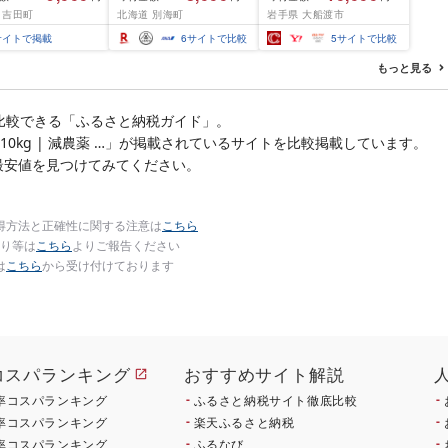
ふるさと わけあり ホタ
鮮 ごはん 夕飯 おかず お
 吉田町
北海道 別海町
岩手県 大船渡市
テ貝柱 貝 人気 不揃い 刺
つまみ 晩酌 米 丼 海産物
身 規格外 魚介 ランキン
海鮮 魚介 魚介類 テレビ
サイトで掲載
6
サイトで比較
5
サイトで比較
グ 海鮮 冷凍 発送時期が
TV 放送 ニュース 番組
選べる 北海道 別海町 )
大船渡 大船渡市 三陸 被
もっと見る
(クラウドファンディン
災 震災 火災 支援 応援
グ対象)
岩手県 国産 大船渡応援
[東北超歌手]
比較できる「ふるさと納税ガイド」。
 10kg | 減農薬 …」が掲載されているサイトを比較掲載しています。
最安値を見つけてみてください。
得方法と正確性に関する注意は
こちら
り等は
こちら
よりご報告ください
は
こちら
から受け付けております
コスパランキング
おすすめサイト解説
率コスパランキング
ふるさと納税サイト徹底比較
率コスパランキング
楽天ふるさと納税
率コスパランキング
ふるなび