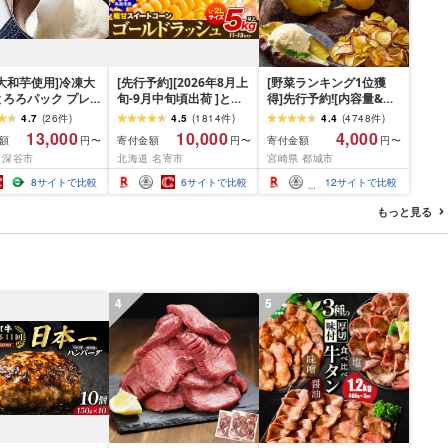
大和芋使用]冷凍大
[先行予約][2026年8月上
[野菜ランキング1位獲
とろろパック プレ
旬-9月中旬頃出荷 ]とう
得]先行予約![内容量&発
20パック・青のり
もろこし 極甘 スイート
送時期が選べる!]島津甘
4.7
(
26
件
)
4.5
(
1814
件
)
4.4
(
4748
件
)
ック/計30パック
コーン 「 ゴールドラッ
藷 熟成紅はるか ≪M〜
13,000
10,000
4,000
額
寄付金額
寄付金額
円〜
円〜
円〜
8-0367]
シュ 」 5kg 以上 11〜13
S≫≪2L〜M≫ - 年間受
 深谷市
北海道 名寄市
宮崎県 都城市
本 特大 サイズ --
付数2万超え 紅はるか
nayoro_loc_31_5k_hp---
2kg/5kg/10kg 大きめサ
8
サイトで比較
6
サイトで比較
12
サイトで比較
イズ 産地直送 先行受付
11月お届け 国産 土付き
もっと見る
芋 送料無料 SKU-
A701[宮崎県都城市]
4
5