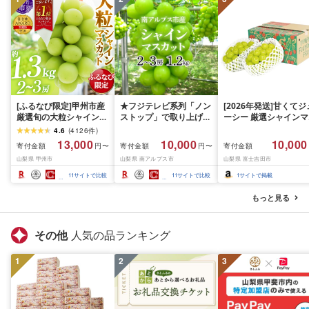
[ふるなび限定]甲州市産
★フジテレビ系列「ノン
[2026年発送]甘くてジ
厳選旬の大粒シャインマ
ストップ」で取り上げら
ーシー 厳選シャインマ
スカット 約1.3kg 2〜3
れました!★[2026年発送
スカット1.2kg (2026
4.6
(
4126
件
)
房[2026年発送]
先行予約]南アルプス市
月前半(1〜15日)から1
13,000
10,000
10,000
寄付金額
寄付金額
寄付金額
円〜
円〜
(MG)B12-472 FN-
産シャインマスカット
月下旬までの発送) フ
山梨県 甲州市
山梨県 南アルプス市
山梨県 富士吉田市
Limited-VO シャインマ
1.2kg以上(2〜3房)ふる
ーツ ぶどう 果物 山梨
スカット フルーツ
さと納税 おすすめ 山梨
産 2026 旬 大粒 高級 
11
サイトで比較
11
サイトで比較
1
サイトで掲載
県 南アルプス市 送料無
ドウ 葡萄 富士吉田市
料 AL
もっと見る
その他
人気の品ランキング
1
2
3