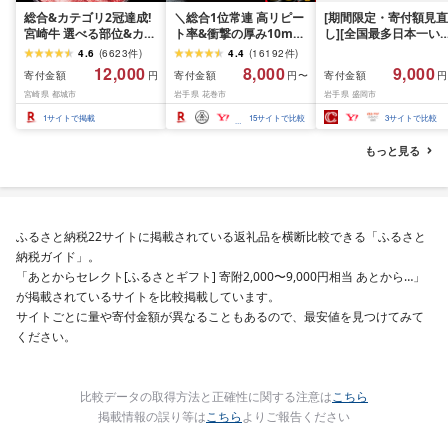
総合&カテゴリ2冠達成!
＼総合1位常連 高リピー
[期間限定・寄付額見直
宮崎牛 選べる部位&カッ
ト率&衝撃の厚み10mm
し][全国最多日本一い
ト (赤身&霜降り)or(赤身
厚切り牛タン 塩味/ ≪ス
て牛入り]ハンバーグ
4.6
(
6623
件
)
4.4
(
16192
件
)
のみ) 500g 1kg 2kg[発
ピード発送!!10営業日以
1.5kg(150g×10個) い
12,000
8,000
9,000
寄付金額
寄付金額
寄付金額
円
円〜
円
送時期が選べる] 牛肉 焼
内発送≫ 選べる内容量
て牛 × 岩中豚 ハンバー
宮崎県 都城市
岩手県 花巻市
岩手県 盛岡市
肉 すき焼き しゃぶしゃ
500g / 1kg 定期便 毎月
グ 合挽き 合い挽き 黒
ぶ ステーキ ギフト お中
届く 牛肉 肉 BBQ ふるさ
和牛 人気 冷凍 個包装 
1
サイトで掲載
15
サイトで比較
3
サイトで比較
元 夏ギフト 送料無料
と 人気 ランキング 岩手
分け 冷凍 牛肉 豚肉 和
SKU-N203 [宮崎県都城
県 花巻市
ビーフ ポーク はんば
もっと見る
市]
ぐ 挽肉 お肉 ミンチ 肉
お弁当 hannba-gu ラ
キング 1位 1万円以下 
手県 盛岡市 東北 岩手 
岡 shikoku001k
ふるさと納税22サイトに掲載されている返礼品を横断比較できる「ふるさと
納税ガイド」。
「あとからセレクト[ふるさとギフト] 寄附2,000〜9,000円相当 あとから…」
が掲載されているサイトを比較掲載しています。
サイトごとに量や寄付金額が異なることもあるので、最安値を見つけてみて
ください。
比較データの取得方法と正確性に関する注意は
こちら
掲載情報の誤り等は
こちら
よりご報告ください