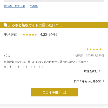
旅行券・ギフト券
その他
ふるさと納税ガイドに届いた口コミ
平均評価：
★★★★★
★★★★★
4.25
（
4
件
）
★★★★★
★★★★★
aさん
投稿日：2024年8月10日
自分が好きなもの、欲しいものを組み合わせて選べたのがとても良かっ
た！！！！！！！！！！！！！！
続きを読む
口コミをもっと見る(4)
口コミを書く