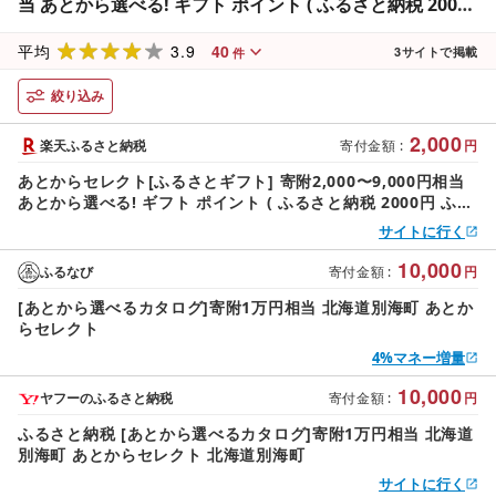
当 あとから選べる! ギフト ポイント ( ふるさと納税 2000
円 ふるさと納税 2000 2000円 9000円 9千円 あとから ふ
3.9
40
るさと 9000 円 ふるさと 2000 カタログギフト 北海道 別
平均
3
サイトで掲載
件
海町 )
絞り込み
2,000
楽天ふるさと納税
寄付金額
:
円
あとからセレクト[ふるさとギフト] 寄附2,000〜9,000円相当
あとから選べる! ギフト ポイント ( ふるさと納税 2000円 ふる
さと納税 2000 2000円 9000円 9千円 あとから ふるさと 9000
サイトに行く
円 ふるさと 2000 カタログギフト 北海道 別海町 )
10,000
ふるなび
寄付金額
:
円
[あとから選べるカタログ]寄附1万円相当 北海道別海町 あとか
らセレクト
4%マネー増量
10,000
ヤフーのふるさと納税
寄付金額
:
円
ふるさと納税 [あとから選べるカタログ]寄附1万円相当 北海道
別海町 あとからセレクト 北海道別海町
サイトに行く