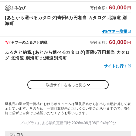
60,000
ふるなび
寄付金額
:
円
[あとから選べるカタログ]寄附6万円相当 カタログ 北海道 別
海町
4%マネー増量
60,000
ヤフーのふるさと納税
寄付金額
:
円
ふるさと納税 [あとから選べるカタログ]寄附6万円相当 カタロ
グ 北海道 別海町 北海道別海町
サイトに行く
取扱サイトをもっと見る
返礼品の量や同一価格におけるボリュームは返礼品名から抽出し自動計算して表
示しています。そのため、一部計算結果が正しくない場合がありますので、寄付
前に必ずご自身でご確認いただくようお願いします。
プログラムによる最終更新日時 2026年08月08日 04時00分
カテゴリ