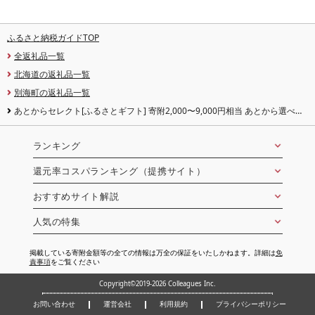
ふるさと納税ガイドTOP
全返礼品一覧
北海道の返礼品一覧
別海町の返礼品一覧
あとからセレクト[ふるさとギフト] 寄附2,000〜9,000円相当 あとから選べる!
ギフト ポイント ( ふるさと納税 2000円 ふるさと納税 2000 2000円 9000円 9千
円 あとから ふるさと 9000 円 ふるさと 2000 カタログギフト 北海道 別海町 )
ランキング
還元率コスパランキング（提携サイト）
おすすめサイト解説
人気の特集
掲載している寄附金額等の全ての情報は万全の保証をいたしかねます。詳細は
免
責事項
をご覧ください
Copyright©2019-2026 Colleagues Inc.
お問い合わせ
運営会社
利用規約
プライバシーポリシー