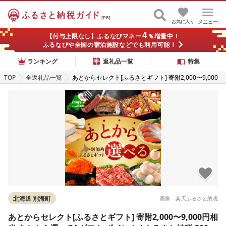
[PR]
お気に入り
メニュー
4
【付与上限なし】ふるなびマネー
％増量中！
ふるなびや全国の宿泊施設などでも利用可能！
ランキング
返礼品一覧
特集
TOP
全返礼品一覧
あとからセレクト[ふるさとギフト] 寄附2,000〜9,000
円相当 あとから選べる! ギフト ポイント ( ふるさと納
税 2000円 ふるさと納税 2000 2000円 9000円 9千円 あ
とから ふるさと 9000 円 ふるさと 2000 カタログギフ
ト 北海道 別海町 )
北海道 別海町
画像：楽天ふるさと納税
あとからセレクト[ふるさとギフト] 寄附2,000〜9,000円相