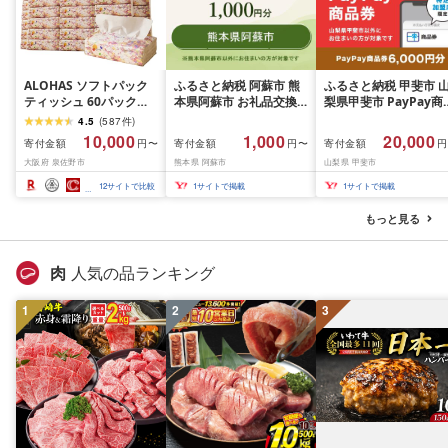
ALOHAS ソフトパック
ふるさと納税 阿蘇市 熊
ふるさと納税 甲斐市 
ティッシュ 60パック
本県阿蘇市 お礼品交換
梨県甲斐市 PayPay商
×400枚(200組) 日用品
チケット 1,000円分
券(6,000円分)※地域
4.5
(
587
件
)
必需品 常備品 まとめ買
一部の加盟店のみで利
10,000
1,000
20,000
寄付金額
寄付金額
寄付金額
円〜
円〜
円
い 備蓄 防災
可
大阪府 泉佐野市
熊本県 阿蘇市
山梨県 甲斐市
12
サイトで比較
1
サイトで掲載
1
サイトで掲載
もっと見る
肉
人気の品ランキング
1
2
3