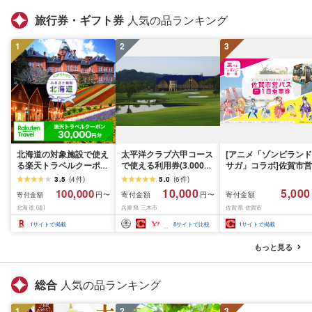
旅行券・ギフト券
人気の品ランキング
1
2
3
北海道の対象施設で使え
太平洋クラブ六甲コース
[アニメ「ゾンビランド
る楽天トラベルクーポン
で使える利用券(3.000円
サガ」コラボ]佐賀市営
寄付額100,000円
分)
バス1日乗車券(2026年
3.5
(
4
件
)
5.0
(
6
件
)
秋発送予定)
10,000
5,000
100,000
寄付金額
寄付金額
円〜
円〜
寄付金額
北海道 (道)
兵庫県 三木市
佐賀県 佐賀市
1
サイトで掲載
8
サイトで比較
1
サイトで掲載
もっと見る
総合
人気の品ランキング
1
2
3