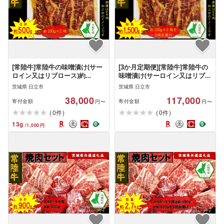
[常陸牛]常陸牛の味噌漬け(サー
[3か月定期便][常陸牛]常陸牛の
ロイン又はリブロース)約
味噌漬け(サーロイン又はリブロ
500g(茨城県共通返礼品)[常陸牛
ース)約500g[定期便]計3回 総量
茨城県 日立市
茨城県 日立市
茨城県産 日立市]
約1,500g(茨城県共通返礼品)[常
38,000
117,000
陸牛 茨城県産 日立市]
寄付金額
寄付金額
円〜
円〜
(
)
(
)
0
0
件
件
13
g
/
1,000
円