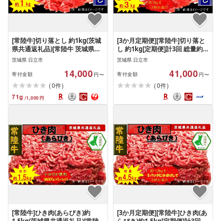
[常陸牛]切り落とし 約1kg(茨城
[3か月定期便][常陸牛]切り落と
県共通返礼品)[常陸牛 茨城県産
し 約1kg[定期便]計3回 総量約
日立市]
3kg(茨城県共通返礼品)[常陸牛
茨城県 日立市
茨城県 日立市
茨城県産 日立市]
14,000
41,000
寄付金額
寄付金額
円〜
円〜
(
)
(
)
0
0
件
件
71
g
/
1,000
円
[常陸牛]ひき肉(あらびき)約
[3か月定期便][常陸牛]ひき肉(あ