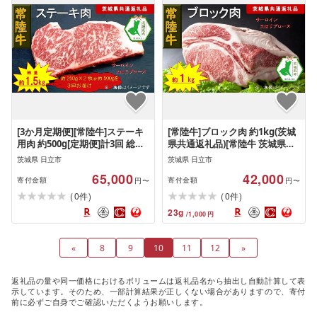
[3か月定期便][常陸牛]ステーキ
[常陸牛]ブロック肉 約1kg(茨城
用肉 約500g[定期便]計3回 総量
県共通返礼品)[常陸牛 茨城県産
約1,500g(茨城県共通返礼品)[常
日立市]
茨城県 日立市
茨城県 日立市
陸牛 茨城県産 日立市]
65,000
42,000
寄付金額
寄付金額
円〜
円〜
(
)
(
)
0
0
件
件
23
g
/
1,000
円
«
8
9
10
11
12
»
返礼品の量や同一価格におけるボリュームは返礼品名から抽出し自動計算して表
示しています。そのため、一部計算結果が正しくない場合がありますので、寄付
前に必ずご自身でご確認いただくようお願いします。