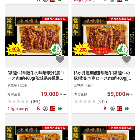
/
1,000
円
[常陸牛]常陸牛の味噌漬け(肩ロ
[3か月定期便][常陸牛]常陸牛の
ース肉)約400g(茨城県共通返礼
味噌漬け(肩ロース肉)約400g[定
品)[常陸牛 茨城県産 日立市]
期便]計3回 総量約1,200g(茨城
茨城県 日立市
茨城県 日立市
県共通返礼品)[常陸牛 茨城県産
19,000
59,000
日立市]
寄付金額
寄付金額
円〜
円〜
(
)
(
)
0
0
件
件
21
g
/
1,000
円