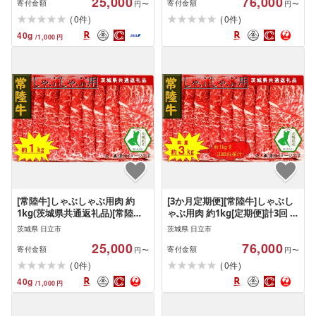
25,000
76,000
寄付金額
寄付金額
円〜
円〜
(
)
(
)
0
0
件
件
40
g
/
1,000
円
[常陸牛]しゃぶしゃぶ用肉 約
[3か月定期便][常陸牛]しゃぶし
1kg(茨城県共通返礼品)[常陸牛
ゃぶ用肉 約1kg[定期便]計3回 総
茨城県産 日立市]
量約3kg(茨城県共通返礼品)[常
茨城県 日立市
茨城県 日立市
陸牛 茨城県産 日立市]
25,000
76,000
寄付金額
寄付金額
円〜
円〜
(
)
(
)
0
0
件
件
40
g
/
1,000
円