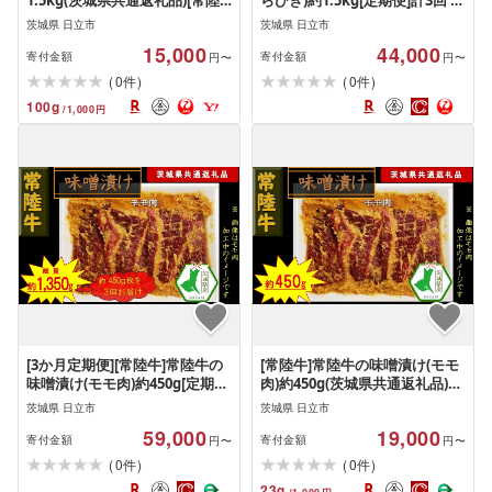
1.5kg(茨城県共通返礼品)[常陸
らびき)約1.5kg[定期便]計3回 総
牛 茨城県産 日立市]
量約4.5kg(茨城県共通返礼品)
茨城県 日立市
茨城県 日立市
[常陸牛 茨城県産 日立市]
15,000
44,000
寄付金額
寄付金額
円〜
円〜
(
)
(
)
0
0
件
件
100
g
/
1,000
円
[3か月定期便][常陸牛]常陸牛の
[常陸牛]常陸牛の味噌漬け(モモ
味噌漬け(モモ肉)約450g[定期
肉)約450g(茨城県共通返礼品)
便]計3回 総量約1,350g(茨城県
[常陸牛 茨城県産 日立市]
茨城県 日立市
茨城県 日立市
共通返礼品)[常陸牛 茨城県産 日
59,000
19,000
立市]
寄付金額
寄付金額
円〜
円〜
(
)
(
)
0
0
件
件
23
g