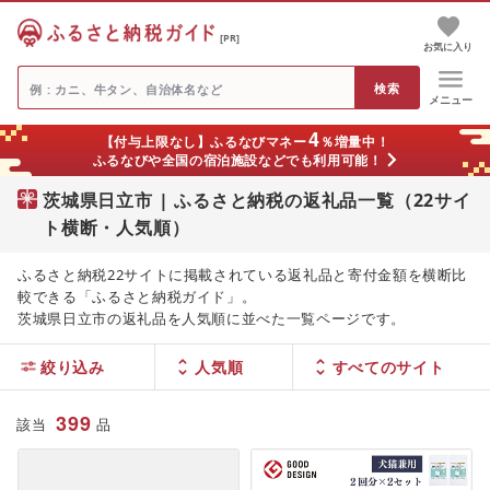
[PR]
お気に入り
メニュー
4
【付与上限なし】ふるなびマネー
％増量中！
ふるなびや全国の宿泊施設などでも利用可能！
茨城県日立市 | ふるさと納税の返礼品一覧（22サイ
ト横断・人気順）
ふるさと納税22サイトに掲載されている返礼品と寄付金額を横断比
較できる「ふるさと納税ガイド」。
茨城県日立市の返礼品を人気順に並べた一覧ページです。
絞り込み
人気順
399
該当
品