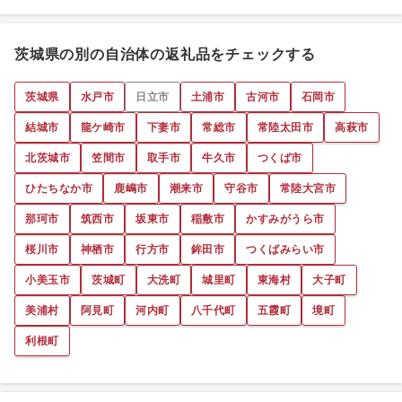
茨城県の別の自治体の返礼品をチェックする
茨城県
水戸市
日立市
土浦市
古河市
石岡市
結城市
龍ケ崎市
下妻市
常総市
常陸太田市
高萩市
北茨城市
笠間市
取手市
牛久市
つくば市
ひたちなか市
鹿嶋市
潮来市
守谷市
常陸大宮市
那珂市
筑西市
坂東市
稲敷市
かすみがうら市
桜川市
神栖市
行方市
鉾田市
つくばみらい市
小美玉市
茨城町
大洗町
城里町
東海村
大子町
美浦村
阿見町
河内町
八千代町
五霞町
境町
利根町