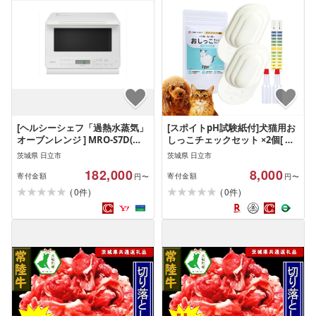
[ヘルシーシェフ「過熱水蒸気」
[スポイトpH試験紙付]犬猫用お
オーブンレンジ ] MRO-S7D(W)[
しっこチェックセット ×2個[ ペ
HITACHI 日立 家電 電子レンジ
ット用品 茨城県 日立市 ]
茨城県 日立市
茨城県 日立市
フラット庫内 オーブン レンジ
182,000
8,000
茨城県 日立市 ]
寄付金額
寄付金額
円〜
円〜
(
)
(
)
0
0
件
件