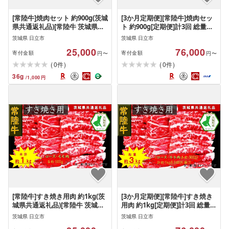
[常陸牛]焼肉セット 約900g(茨城
[3か月定期便][常陸牛]焼肉セッ
県共通返礼品)[常陸牛 茨城県産
ト 約900g[定期便]計3回 総量約
日立市]
2,700g(茨城県共通返礼品)[常陸
茨城県 日立市
茨城県 日立市
牛 茨城県産 日立市]
25,000
76,000
寄付金額
寄付金額
円〜
円〜
(
)
(
)
0
0
件
件
36
g
/
1,000
円
[常陸牛]すき焼き用肉 約1kg(茨
[3か月定期便][常陸牛]すき焼き
城県共通返礼品)[常陸牛 茨城県
用肉 約1kg[定期便]計3回 総量約
産 日立市]
3kg(茨城県共通返礼品)[常陸牛
茨城県 日立市
茨城県 日立市
茨城県産 日立市]