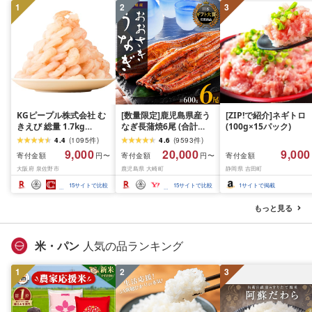
1
2
3
KGピープル株式会社 む
[数量限定]鹿児島県産う
[ZIP!で紹介]ネギトロ
きえび 総量 1.7kg
なぎ長蒲焼6尾 (合計
(100g×15パック)
(850g×2P) 特大 5Lサイ
600g以上)
4.4
(
1095
件
)
4.6
(
9593
件
)
ズ バナメイエビ バラ凍
9,000
20,000
9,000
寄付金額
寄付金額
寄付金額
円〜
円〜
結 下処理不要 サイズ不
大阪府 泉佐野市
鹿児島県 大崎町
静岡県 吉田町
揃い 訳あり
15
サイトで比較
15
サイトで比較
1
サイトで掲載
もっと見る
米・パン
人気の品ランキング
1
2
3