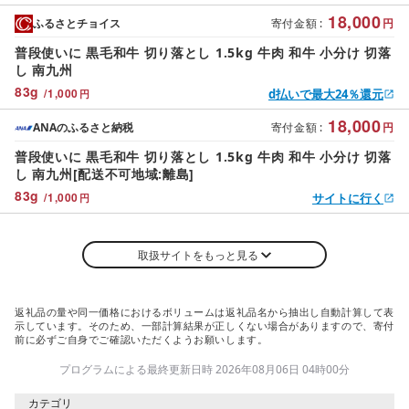
18,000
ふるさとチョイス
寄付金額
:
円
普段使いに 黒毛和牛 切り落とし 1.5kg 牛肉 和牛 小分け 切落
し 南九州
83
g
/
1,000
d払いで最大24％還元
円
18,000
ANAのふるさと納税
寄付金額
:
円
普段使いに 黒毛和牛 切り落とし 1.5kg 牛肉 和牛 小分け 切落
し 南九州[配送不可地域:離島]
83
g
/
1,000
サイトに行く
円
取扱サイトをもっと見る
返礼品の量や同一価格におけるボリュームは返礼品名から抽出し自動計算して表
示しています。そのため、一部計算結果が正しくない場合がありますので、寄付
前に必ずご自身でご確認いただくようお願いします。
プログラムによる最終更新日時 2026年08月06日 04時00分
カテゴリ