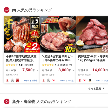
肉
人気の品ランキング
1
2
3
令和8年熊本地震復興支
＼総合1位常連 高リピー
肉卸直営 牛タン 厚切
援 楽天限定寄附額[訳あ
ト率&衝撃の厚み10mm
1kg (500g×2/厚さ約
り]牛タン 500g〜2kg 肉
厚切り牛タン 塩味/ ≪ス
10mm) 訳あり 訳有り
4.2
(
2290
件
)
4.4
(
16189
件
)
牛肉 訳あり 牛タン 冷凍
ピード発送!!10営業日以
牛肉 焼肉 冷凍 スライ
7,500
8,000
14,000
寄付金額
寄付金額
寄付金額
円〜
円〜
円
小分け 厚切り 薄切り 食
内発送≫ 選べる内容量
業務用 バーベキュー
熊本県 八代市
岩手県 花巻市
熊本県 水上村
べ比べ 500g 1kg 1.5kg
500g / 1kg 定期便 毎月
BBQ おつまみ ギフト 
2kg 牛 人気 ビーフ 牛た
届く 牛肉 肉 BBQ ふるさ
祝い お中元 夏ギフト
13
サイトで比較
15
サイトで比較
5
サイトで比
ん ふるさと納税 ランキ
と 人気 ランキング 岩手
ング スピード発送 送料
県 花巻市
もっと見る
無料
魚介・海産物
人気の品ランキング