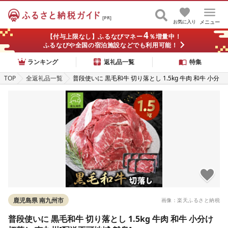
[PR]
お気に入り
メニュー
4
【付与上限なし】ふるなびマネー
％増量中！
ふるなびや全国の宿泊施設などでも利用可能！
ランキング
返礼品一覧
特集
TOP
全返礼品一覧
普段使いに 黒毛和牛 切り落とし 1.5kg 牛肉 和牛 小分
け 切落し 南九州[配送不可地域:離島]
鹿児島県 南九州市
画像：楽天ふるさと納税
普段使いに 黒毛和牛 切り落とし 1.5kg 牛肉 和牛 小分け