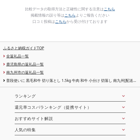
比較データの取得方法と正確性に関する注意は
こちら
掲載情報の誤り等は
こちら
よりご報告ください
口コミ投稿は
こちら
から受け付けております
ふるさと納税ガイドTOP
全返礼品一覧
鹿児島県の返礼品一覧
南九州市の返礼品一覧
普段使いに 黒毛和牛 切り落とし 1.5kg 牛肉 和牛 小分け 切落し 南九州[配送不
可地域:離島]
ランキング
還元率コスパランキング（提携サイト）
おすすめサイト解説
人気の特集