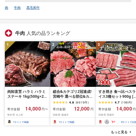
肉
牛肉
黒毛和牛
牛肉
人気の品ランキング
1
2
3
肉卸直営 ハラミ ハラミ
総合&カテゴリ2冠達成!
すき焼き 食べ比べスラ
ステーキ 1kg(500g×2パ
宮崎牛 選べる部位&カッ
イス3種セット900g [
ック) 2〜3人前 焼肉 は
ト (赤身&霜降り)or(赤身
ランプリ受賞]小分け 
4.6
(
6619
件
)
4.7
(
198
件
)
らみ 牛はらみ 厚切りハ
のみ) 500g 1kg 2kg[発
ース バラ モモorカタ 
14,000
12,000
14,000
寄付金額
寄付金額
寄付金額
円〜
円
円
ラミ 肉 牛肉 [肉卸厳選
送時期が選べる] 牛肉 焼
肉 鉄板焼肉 焼きしゃ
熊本県 水上村
宮崎県 都城市
宮崎県 西都市
究極の多汁感 極厚ハラ
肉 すき焼き しゃぶしゃ
すき焼き肉 [14-10a]
ミステーキ1kg] (1kg, 1,
ぶ ステーキ ギフト お中
ーター続出!! 肉ランキ
1
サイトで掲載
1
サイトで掲載
8
サイトで比
キログラム)
元 夏ギフト 送料無料
グ
SKU-N203 [宮崎県都城
もっと見る
市]