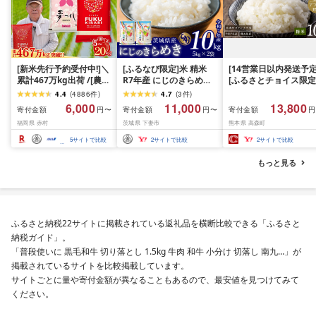
[新米先行予約受付中!]＼
[ふるなび限定]米 精米
[14営業日以内発送予定
累計467万kg出荷 /[農家
R7年産 にじのきらめき
[ふるさとチョイス限定
応援米]訳あり 令和7年産
10kg 10月 FN-Limited-
寄附額] [令和7年産] 
4.4
(
4886
件
)
4.7
(
3
件
)
令和8年産ふくきらり 夢
PR
だわら 熊本県 高森町 
6,000
11,000
13,800
寄付金額
寄付金額
寄付金額
円〜
円〜
円
つくし 5kg 10kg 15kg
リジナル米 計
福岡県 赤村
茨城県 下妻市
熊本県 高森町
20kg [選べる品種・内容
10kg(5kg×2袋)精米 お
量・出荷時期]複数原料
米 米 5kg×2 10kg
5
サイトで比較
2
サイトで比較
2
サイトで比較
米 白米 精米 国産 限定
ごはん ご飯 白飯 米 お米
もっと見る
ふるさと 人気 ランキン
グ
ふるさと納税22サイトに掲載されている返礼品を横断比較できる「ふるさと
納税ガイド」。
「普段使いに 黒毛和牛 切り落とし 1.5kg 牛肉 和牛 小分け 切落し 南九…」が
掲載されているサイトを比較掲載しています。
サイトごとに量や寄付金額が異なることもあるので、最安値を見つけてみて
ください。