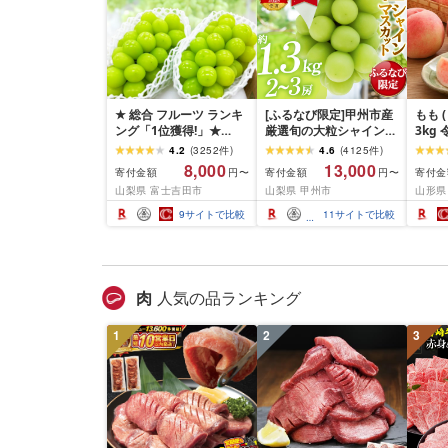
★ 総合 フルーツ ランキ
[ふるなび限定]甲州市産
もも (
ング「1位獲得!」★
厳選旬の大粒シャインマ
3kg
2026年発送 シャインマ
スカット 約1.3kg 2〜3
202
4.2
(
3252
件
)
4.6
(
4125
件
)
スカット 選べる容量
房[2026年発送]
果物 
8,000
13,000
寄付金額
寄付金額
寄付金
円〜
円〜
500g 1kg 1.5kg 2kg
(MG)B12-472 FN-
贈答 
山梨県 富士吉田市
山梨県 甲州市
山形県
3kg ふるさと納税 フル
Limited-VO シャインマ
期間限
ーツ ぶどう 果物 送料無
スカット フルーツ
料 産
9
サイトで比較
11
サイトで比較
料 山梨県産 2026 旬 大
山形県
粒 高級 ブドウ 葡萄 富士
吉田市 ふるさと納税 [
2026年発送 ]
肉
人気の品ランキング
1
2
3