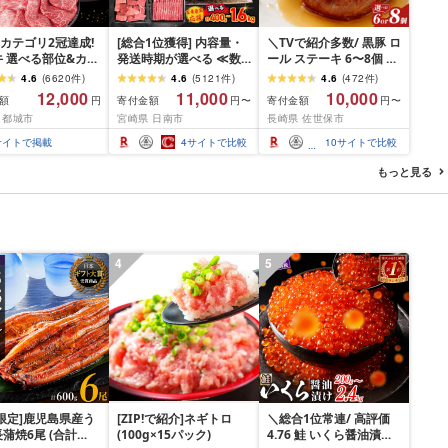
カテゴリ2冠達成!
[総合1位獲得] 内容量・
＼TVで紹介多数/ 黒豚 ロ
 選べる部位&カッ
発送時期が選べる ≪数
ール ステーキ 6〜8個 ≪
赤身&霜降り)or(赤身
量限定≫ 宮崎牛 赤身 ス
お箸でほぐせるやわらか
4.6
(
6620
件
)
4.6
(
5121
件
)
4.6
(
472
件
)
500g 1kg 2kg[発
ライス 焼肉 国産 肉 牛肉
さ≫ 職人厳選 無添加 小
12,000
11,000
10,000
額
寄付金額
寄付金額
円
円〜
円〜
が選べる] 牛肉 焼
薄切り 黒毛和牛 A4 A5
分け オリジナル ポーク
 都城市
宮崎県 日南市
長崎県 佐世保市
き焼き しゃぶしゃ
人気 小分け 焼き肉 すき
ステーキ 子供も安心 豚
テーキ ギフト お中
焼き しゃぶしゃぶ 牛丼
豚肉 セット ジューシー
サイトで掲載
4
サイトで比較
10
サイトで比較
ギフト 送料無料
BBQ ギフト 贈り物 おす
ギフト 贈り物 おすすめ
-N203 [宮崎県都城
すめ 畜産農家応援 ミヤ
おかず 簡単調理 人気 送
もっと見る
チク 冷凍 宮崎県 日南市
料無料 長崎県 佐世保市
送料無料
豊味館
4
5
限定]鹿児島県産う
[ZIP!で紹介]ネギトロ
＼総合1位常連/ 高評価
蒲焼6尾 (合計
(100g×15パック)
4.76 鮭 いくら醤油漬け