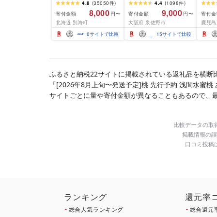
ふるさと納税 ほたて ふ
(850g×2P) 特大 5Lサイ
600g
4.8
(
35050
件
)
4.4
(
1098
件
)
るさと納税 訳あり 帆立
ズ バナメイエビ バラ凍
8,000
9,000
寄付金額
寄付金額
寄付金
円〜
円〜
ふるさと わけあり ホタ
結 下処理不要 サイズ不
北海道 別海町
大阪府 泉佐野市
鹿児島
テ貝柱 貝 人気 不揃い 刺
揃い 訳あり
身 規格外 魚介 ランキン
6
サイトで比較
15
サイトで比較
グ 海鮮 冷凍 発送時期が
選べる 北海道 別海町 )
(クラウドファンディン
グ対象)
ふるさと納税22サイトに掲載されている返礼品を横断
「[2026年8月上旬〜発送予定]桃 先行予約 浅間水蜜
サイトごとに量や寄付金額が異なることもあるので、
比較データの取
掲載情報の誤
口コミ投稿
ランキング
還元率
総合人気ランキング
総合還元