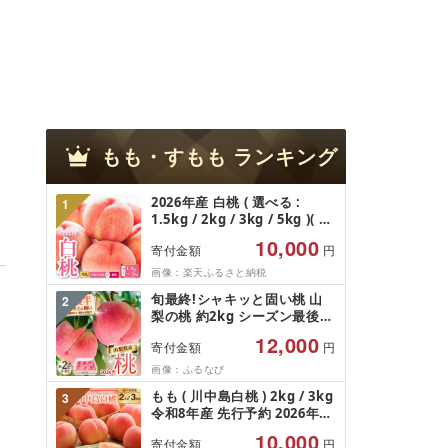
もも・すもも
ランキング
2026年産 白桃 ( 選べる :
1
1.5kg / 2kg / 3kg / 5kg )( 柔
らかめ / 硬め )/ 桃 もも モモ
10,000
寄付金額
円
ピーチ 白桃 はくとう フルー
ツ 果物 くだもの 期間限定 大
画像：楽天ふるさと納税
容量 冷蔵配送 先行予約 農家
旬最終!シャキッと固い桃 山
2
直送 産地直送 お取り寄せ グ
梨の桃 約2kg シーズン最後の
ルメ ご当地 特産 産地直送 山
山梨県民の大好きな固い品種
形県東根市
12,000
寄付金額
円
[tab0182]
画像：ふるなび
もも ( 川中島白桃 ) 2kg / 3kg
3
令和8年産 先行予約 2026年
山形県産 桃 白桃 果物 フルー
10,000
寄付金額
円
ツ 秀品 のし 贈答 ギフト おす