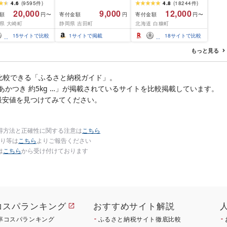
以上)
ふるさと納税 いくら
4.6
(
9595
件
)
4.8
(
18244
件
)
200g / 400g / 800g /
20,000
9,000
12,000
額
寄付金額
寄付金額
円〜
円
円〜
1.6kg / 2.4kg 200g パッ
県 大崎町
静岡県 吉田町
北海道 白糠町
ク[選べる容量] 醤油漬け
海鮮 イクラ 小分け ふる
15
サイトで比較
1
サイトで掲載
18
サイトで比較
さと ランキング 人気 ギ
フト 高評価 ふるさと納
もっと見る
税 北海道 白糠町
比較できる「ふるさと納税ガイド」。
桃 あかつき 約5kg …」が掲載されているサイトを比較掲載しています。
最安値を見つけてみてください。
得方法と正確性に関する注意は
こちら
り等は
こちら
よりご報告ください
は
こちら
から受け付けております
コスパランキング
おすすめサイト解説
率コスパランキング
ふるさと納税サイト徹底比較