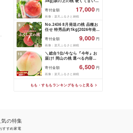
3kg]坂の上の桃 硬くて甘い!
目][tab0097]
食べ応え抜群!山梨県山梨市産
17,000
寄付金額
円
[配送不可地域:離島]
画像：楽天ふるさと納税
No.2436 8月発送の桃 品種お
9
任せ 特秀品約1kg[2026年発
送] 福島県 福島市 福島 1万円
9,000
寄付金額
円
以下 もも 白桃 川中島 川中島
白桃 ゆうぞら 晩生
画像：楽天ふるさと納税
＼総合1位/今なら『今年』お
10
届け! 岡山の桃 選べる内容量
[先行予約も受付中!] 高評価
6,500
寄付金額
円
★4.2超え! 安心アフター保障
付き 清水白桃 桃 岡山 桃 シャ
画像：楽天ふるさと納税
インマスカット 桃 食べ比べ
数量限定 期間限定 お試し ク
もも・すももランキングをもっと見る
ール配送 新鮮 厳選 送料無料
人気の特集
おすすめ家電