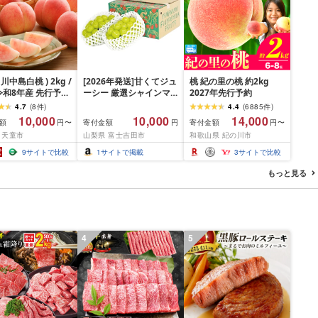
 川中島白桃 ) 2kg /
[2026年発送]甘くてジュ
桃 紀の里の桃 約2kg
 令和8年産 先行予約
ーシー 厳選シャインマ
2027年先行予約
6年 山形県産 桃 白桃
スカット1.2kg (2026年9
4.7
(
8
件
)
4.4
(
6885
件
)
フルーツ 秀品 のし
月前半(1〜15日)から10
10,000
10,000
14,000
額
寄付金額
寄付金額
円〜
円
円〜
ギフト おすそ分け
月下旬までの発送) フル
 天童市
山梨県 富士吉田市
和歌山県 紀の川市
定 冷蔵便 送料無
ーツ ぶどう 果物 山梨県
地直送 お取り寄せ [
産 2026 旬 大粒 高級 ブ
9
サイトで比較
1
サイトで掲載
3
サイトで比較
 天童市 ]
ドウ 葡萄 富士吉田市
もっと見る
4
5