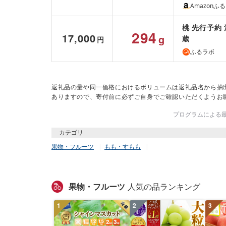
Amazonふ
桃 先行予約 
294
17,000
g
蔵
円
ふるラボ
返礼品の量や同一価格におけるボリュームは返礼品名から抽
ありますので、寄付前に必ずご自身でご確認いただくようお
プログラムによる最終
カテゴリ
果物・フルーツ
もも・すもも
果物・フルーツ
人気の品ランキング
1
2
3