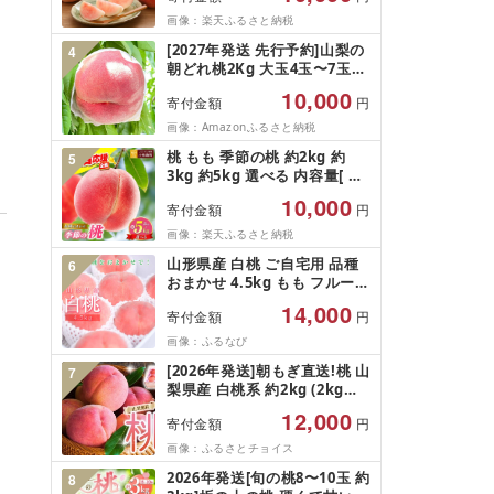
そ分け 期間限定 冷蔵便 送料
画像：楽天ふるさと納税
無料 産地直送 お取り寄せ [ 山
[2027年発送 先行予約]山梨の
4
形県 天童市 ]
朝どれ桃2Kg 大玉4玉〜7玉
(2027年6月下旬から8月中旬
10,000
寄付金額
円
頃発送)新鮮 朝どれ桃 もも モ
モ くだもの フルーツ 産地直
画像：Amazonふるさと納税
送 山梨県産 2027年発送 先行
桃 もも 季節の桃 約2kg 約
5
予約 果物 大玉 富士吉田市
3kg 約5kg 選べる 内容量[ お
ぶせファーマーズ ] モモ ピー
10,000
寄付金額
円
チ フルーツ 果物 あかつき 川
中島白鳳 なつっこ 川中島白桃
画像：楽天ふるさと納税
黄金桃 だて白桃 先行予約 長
山形県産 白桃 ご自宅用 品種
6
野県産 クール便 冷蔵便 産地
おまかせ 4.5kg もも フルーツ
直送 令和8年産[2026年7月中
[FSY-2742]
旬〜9月中旬発送]
14,000
寄付金額
円
画像：ふるなび
[2026年発送]朝もぎ直送!桃 山
7
梨県産 白桃系 約2kg (2kg規
格箱入) 5〜8玉[全玉糖度セン
12,000
寄付金額
円
サー選果][桃 もも モモ 令和8
年発送 先行予約 完熟 甘い 山
画像：ふるさとチョイス
梨県産 丹波山村 白桃 フルー
2026年発送[旬の桃8〜10玉 約
8
ツ 果物 産地直送 momo] [注