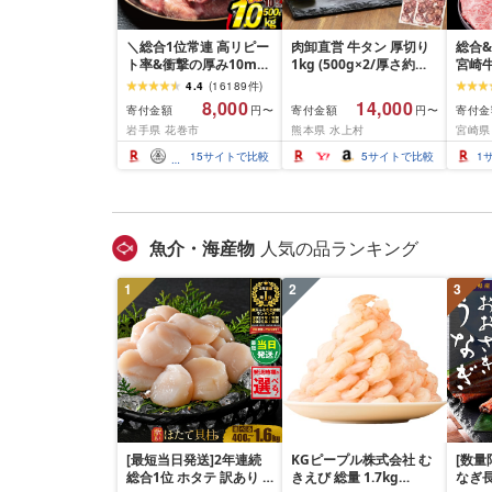
＼総合1位常連 高リピー
肉卸直営 牛タン 厚切り
総合&
ト率&衝撃の厚み10mm
1kg (500g×2/厚さ約
宮崎牛
厚切り牛タン 塩味/ ≪ス
10mm) 訳あり 訳有り肉
ト (
4.4
(
16189
件
)
ピード発送!!10営業日以
牛肉 焼肉 冷凍 スライス
のみ) 
8,000
14,000
寄付金額
寄付金額
寄付金
円〜
円〜
内発送≫ 選べる内容量
業務用 バーベキュー
送時期
岩手県 花巻市
熊本県 水上村
宮崎県
500g / 1kg 定期便 毎月
BBQ おつまみ ギフト お
肉 す
届く 牛肉 肉 BBQ ふるさ
祝い お中元 夏ギフト
ぶ ス
15
サイトで比較
5
サイトで比較
1
と 人気 ランキング 岩手
元 夏
県 花巻市
SKU
市]
魚介・海産物
人気の品ランキング
1
2
3
[最短当日発送]2年連続
KGピープル株式会社 む
[数量
総合1位 ホタテ 訳あり (
きえび 総量 1.7kg
なぎ長