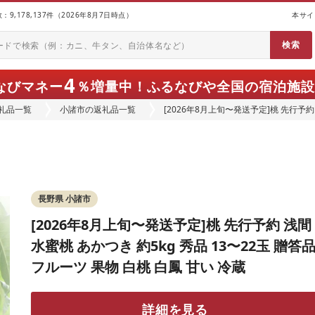
9,178,137件（2026年8月7日時点）
本サイ
4
なびマネー
％増量中！
ふるなびや全国の宿泊施設
礼品一覧
小諸市の返礼品一覧
[2026年8月上旬〜発送予定]桃 先行予約 
フルーツ 果物 白桃 白鳳 甘い 冷蔵
長野県 小諸市
[2026年8月上旬〜発送予定]桃 先行予約 浅間
水蜜桃 あかつき 約5kg 秀品 13〜22玉 贈答
フルーツ 果物 白桃 白鳳 甘い 冷蔵
詳細を見る