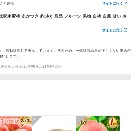
るさと納税
サイトに行く
浅間水蜜桃 あかつき 約5kg 秀品 フルーツ 果物 白桃 白鳳 甘い 冷
サイトに行く
出し自動計算して表示しています。そのため、一部計算結果が正しくない場合が
願いします。
更新日時 2026年08月05日 04時00分
4
5