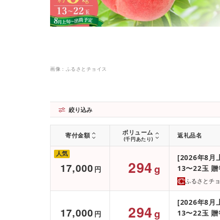
画像：ふるさとチョイス
絞り込み
ボリューム
寄付金額
返礼品名
(千円あたり)
人気
[2026年8
294
17,000
g
13〜22玉 
円
ふるさとチ
[2026年8
294
17,000
g
13〜22玉 
円