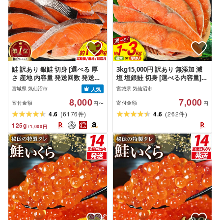
鮭 訳あり 銀鮭 切身 [選べる 厚
3kg15,000円 訳あり 無添加 減
さ 産地 内容量 発送回数 発送月]
塩 塩銀鮭 切身 [選べる内容量]
[宮城東洋 宮城県 気仙沼市
[足利本店 宮城県 気仙沼市
宮城県 気仙沼市
宮城県 気仙沼市
人気
20566318] 宮城県産 海鮮 訳アリ
20566192] 魚 魚介類 サーモン
8,000
7,000
規格外 不揃い さけ サケ 鮭切身
鮭 海鮮 魚介 甘塩味 塩分控えめ
寄付金額
寄付金額
円〜
円
シャケ 切り身 冷凍 家庭用 おか
さけ サケ 鮭切身 シャケ 切り身
(
)
(
)
4.6
6176
4.6
262
件
件
ず 弁当 支援 サーモン 銀鮭切り
銀鮭切り身 簡易包装 規格外 不
125
g
/
1,000
円
身 魚 2kg 3kg 定期便
揃い 家庭用 冷凍 1kg 3kg