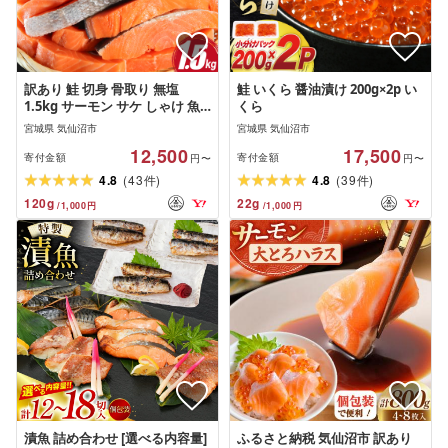
訳あり 鮭 切身 骨取り 無塩
鮭 いくら 醤油漬け 200g×2p い
1.5kg サーモン サケ しゃけ 魚
くら
銀鮭
宮城県 気仙沼市
宮城県 気仙沼市
12,500
17,500
寄付金額
寄付金額
円〜
円〜
(
)
(
)
4.8
43
4.8
39
件
件
120
g
22
g
/
1,000
円
/
1,000
円
漬魚 詰め合わせ [選べる内容量]
ふるさと納税 気仙沼市 訳あり