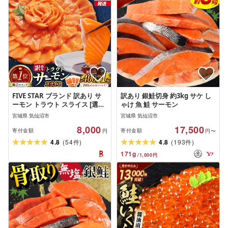
FIVE STAR ブランド 訳あり サ
訳あり 銀鮭切身 約3kg サケ し
ーモン トラウト スライス [選べ
ゃけ 魚 鮭 サーモン
る内容量] 400g 600g 800g 1kg
宮城県 気仙沼市
宮城県 気仙沼市
[カネダイ 気仙沼市 20566193]
8,000
17,500
魚 魚介類 刺身 小分け 冷凍 鮭 さ
寄付金額
寄付金額
円
円〜
け 海鮮 切り落とし 生食用 真空
(
)
(
)
4.8
54
4.8
193
件
件
パック さけ サケ 食品 生食 サー
171
g
/
1,000
円
モントラウト 個包装 お刺身