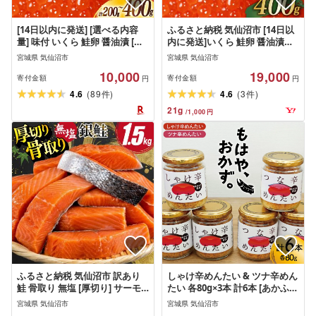
[14日以内に発送] [選べる内容
ふるさと納税 気仙沼市 [14日以
量] 味付 いくら 鮭卵 醤油漬 [か
内に発送]いくら 鮭卵 醤油漬
わむら家 宮城県 気仙沼市
400g 鮭いくら 20565086 味付い
宮城県 気仙沼市
宮城県 気仙沼市
20565087] イクラ 海鮮 魚介類
くら 小分け
10,000
19,000
醤油漬け 鮭いくら 200g 400g
寄付金額
寄付金額
円
円
(
)
(
)
4.6
89
4.6
3
件
件
21
g
/
1,000
円
ふるさと納税 気仙沼市 訳あり
しゃけ辛めんたい & ツナ辛めん
鮭 骨取り 無塩 [厚切り] サーモ
たい 各80g×3本 計6本 [あかふさ
ン 1.5kg 切身 バラ入
食品 宮城県 気仙沼市 20566168]
宮城県 気仙沼市
宮城県 気仙沼市
[20565097]鮭切身
鮭 ツナ フレーク 明太 ピリ辛 瓶