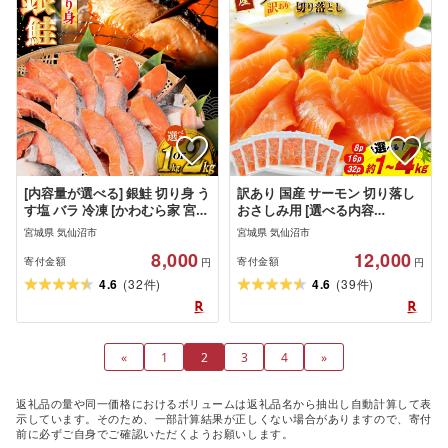
[内容量が選べる] 銀鮭 切り身 う
訳あり 国産 サーモン 切り落し
す塩 バラ 冷凍 [かわむら家 宮城
おさしみ用 [選べる内容
県 気仙沼市 20565446] 鮭 サケ
量]1kg/2kg/4kg 個包装 125g
宮城県 気仙沼市
宮城県 気仙沼市
さけ シャケ サーモン 切身 海鮮
[足利本店 宮城県 気仙沼市
8,000
12,000
魚介 魚 弁当 おかず 惣菜 チリ銀
20565999] 魚介 魚 海鮮 鮭 銀鮭
寄付金額
寄付金額
円
円
鮭 低塩 カマ ハラス 訳あり 不揃
生食用 刺身 お刺し身 刺し身 国
(
)
(
)
4.6
32
4.6
39
件
件
い 1kg 2kg
産銀鮭 冷凍 訳アリ 訳アリ 真空
パック
«
1
2
3
4
»
返礼品の量や同一価格におけるボリュームは返礼品名から抽出し自動計算して表
示しています。そのため、一部計算結果が正しくない場合がありますので、寄付
前に必ずご自身でご確認いただくようお願いします。