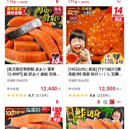
115
g
171
g
/
1,000
円
/
1,000
円
[楽天限定寄附額 皮あり 通常
[14日以内に発送] [TVで紹介!]最
12,400円] 鮭 訳あり 銀鮭 切身
高級3特 国産 味付 いくら 宝壽
[選べる] 骨取り 皮なし 厚切り
醤油漬 [ 内容量が選べる] [かわ
宮城県 気仙沼市
宮城県 気仙沼市
無塩 1.5kg / 12ヶ月 定期便 [足
むら家 宮城県 気仙沼市] イクラ
12,400
12,500
利本店 宮城県 気仙沼市
海鮮 魚介類 醤油漬け 鮭いくら
寄付金額
寄付金額
円
円〜
20566112] 魚 魚介類 サーモン
小分け 120g 240g 360g 500g
(
)
(
)
4.7
673
4.6
235
件
件
海鮮 魚介 規格外 不揃い さけ サ
1kg
ケ 鮭切身 シャケ 切り身