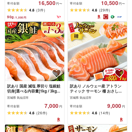
16,500
10,500
セット おつまみ
寄付金額
寄付金額
円〜
円〜
(
)
(
)
4.6
3
4.6
29
件
件
90
g
/
1,000
円
訳あり 国産 減塩 厚切り 塩銀鮭
訳あり ノルウェー産 アトラン
切身[選べる内容量]1kg / 3kg
ティック サーモン 柵 おさしみ
[足利本店 宮城県 気仙沼市
用 個包装[選べる内容量]600g /
宮城県 気仙沼市
宮城県 気仙沼市
20565754] サーモン 鮭 さけ サ
1kg [足利本店 宮城県 気仙沼市
7,000
9,000
ケ シャケ 魚 海鮮 魚介 甘塩味 規
20565653] 鮭 さけ サケ サーモ
寄付金額
寄付金額
円
円
格外 不揃い 鮭切身 切り身 個包
ン 生食用 おつまみ 冷凍 小分け
(
)
(
)
4.6
26
4.6
14
件
件
装 家庭用 訳アリ 塩分控えめ 冷
アトランティックサーモン 真空
凍
包装