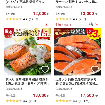
[カネダイ 宮城県 気仙沼市
サーモン 刺身 トロ ハラス 総重
20564956] ★宮城県産銀鮭使用
量 800g [足利本店 20564915] 鮭
宮城県 気仙沼市
宮城県 気仙沼市
★ 魚 魚介類 冷凍 セット 詰合せ
12,000
13,000
個包装 おかず 焼き魚 保存食 長
寄付金額
寄付金額
円
円〜
期保存 食べ比べ 本格的 簡単 時
(
)
(
)
4.7
145
4.7
28
件
件
短 高級 漬け魚 切り身 切身
61
g
/
1,000
円
訳あり 国産 骨取り 銀鮭 切身 計
ふるさと納税 気仙沼市 訳あり
1.5kg 無塩[選べるサイズ]厚切/
鮭 切身 約3kg [宮城東洋 宮城県
普通/お弁当用 [足利本店 宮城県
気仙沼市 20564992] サーモン
宮城県 気仙沼市
宮城県 気仙沼市
気仙沼市 20565654] サーモン 訳
13,000
17,500
アリ わけあり 鮭 しゃけ サケ さ
寄付金額
寄付金額
円
円〜
け 骨なし 訳あり銀鮭 加熱用
(
)
(
)
4.7
28
4.7
631
件
件