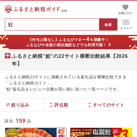
[PR]
お気に入り
メニュー
4
【付与上限なし】ふるなびマネー
％増量中！
ふるなびや全国の宿泊施設などでも利用可能！
ふるさと納税"鮭"の22サイト横断比較結果【2026
年】
ふるさと納税22サイトに掲載されている返礼品を横断比較できる
「ふるさと納税ガイド」。
"鮭"返礼品をレビュー点数が高い順に並べた一覧ページです。
絞り込み
評点順
159
該当
品