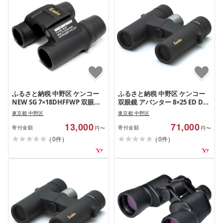
ふるさと納税 中野区 ケンコー
ふるさと納税 中野区 ケンコー
NEW SG 7×18DHFFWP 双眼鏡
双眼鏡 アバンター 8×25 ED DH
4961607011713
AVT-0825E 4961607976517
東京都 中野区
東京都 中野区
13,000
71,000
寄付金額
寄付金額
円〜
円〜
(
)
(
)
0
0
件
件