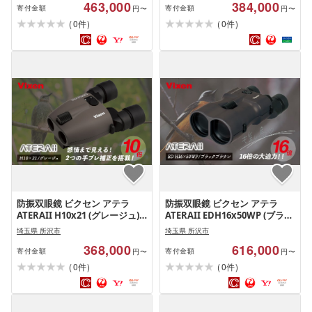
463,000
384,000
コンサート スポーツ観戦 野鳥
ンサート スポーツ観戦 野鳥観
寄付金額
寄付金額
円〜
円〜
観察 バードウォッチング スタ
察 バードウォッチング スター
(
)
(
)
0
0
件
件
ーウォッチング 株式会社ビクセ
ウォッチング 株式会社ビクセン
ン 埼玉県 所沢市
埼玉県 所沢市
防振双眼鏡 ビクセン アテラ
防振双眼鏡 ビクセン アテラ
ATERAII H10x21 (グレージュ) |
ATERAII EDH16x50WP (ブラッ
Vixen 双眼鏡 正規品 軽量 コン
クブラウン) | Vixen 双眼鏡 正
埼玉県 所沢市
埼玉県 所沢市
パクト 防水 天体観測 ライブ コ
規品 軽量 コンパクト 防水 天体
368,000
616,000
ンサート スポーツ観戦 野鳥観
観測 ライブ コンサート スポー
寄付金額
寄付金額
円〜
円〜
察 バードウォッチング スター
ツ観戦 野鳥観察 バードウォッ
(
)
(
)
0
0
件
件
ウォッチング 株式会社ビクセン
チング スターウォッチング 株
埼玉県 所沢市
式会社ビクセン 埼玉県 所沢市