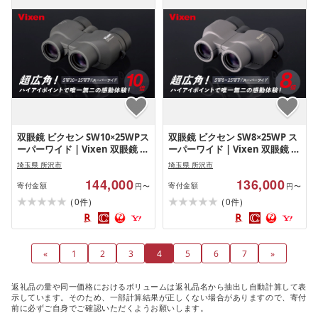
双眼鏡 ビクセン SW10×25WPス
双眼鏡 ビクセン SW8×25WP ス
ーパーワイド | Vixen 双眼鏡 正
ーパーワイド | Vixen 双眼鏡 正
規品 軽量 コンパクト 防水 超広
規品 軽量 コンパクト 防水 超広
埼玉県 所沢市
埼玉県 所沢市
角 ハイアイポイント 天体観測
角 ハイアイポイント 天体観測
144,000
136,000
ライブ コンサート スポーツ観
ライブ コンサート スポーツ観
寄付金額
寄付金額
円〜
円〜
戦 野鳥観察 バードウォッチン
戦 野鳥観察 バードウォッチン
(
)
(
)
0
0
件
件
グ スターウォッチング 株式会
グ スターウォッチング 株式会
社ビクセン 埼玉県 所沢市
社ビクセン 埼玉県 所沢市
«
1
2
3
4
5
6
7
»
返礼品の量や同一価格におけるボリュームは返礼品名から抽出し自動計算して表
示しています。そのため、一部計算結果が正しくない場合がありますので、寄付
前に必ずご自身でご確認いただくようお願いします。