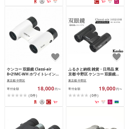
ケンコー 双眼鏡 Classi-air
ふるさと納税 雑貨・日用品 東
8×21MC-WH ホワイトレインプ
京都 中野区 ケンコー 双眼鏡
ルーフ 4961607021385 | コンパ
Classi-air 10×21MC-MATBKマ
東京都 中野区
東京都 中野区
クト 防水 スポーツ観戦 白 ライ
ットブラックレインプルーフ
18,000
19,000
ブ コンサート 送料無料 東京 中
4961607021415 | コンパクト 防
寄付金額
寄付金額
円〜
円〜
野区
水 スポー…
(
)
(
)
0
0
件
件