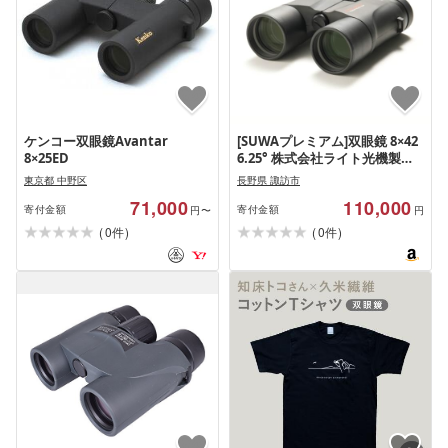
ケンコー双眼鏡Avantar
[SUWAプレミアム]双眼鏡 8×42
8×25ED
6.25° 株式会社ライト光機製作
所
東京都 中野区
長野県 諏訪市
71,000
110,000
寄付金額
寄付金額
円〜
円
(
)
(
)
0
0
件
件