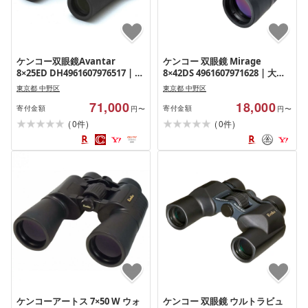
ケンコー双眼鏡Avantar
ケンコー 双眼鏡 Mirage
8×25ED DH4961607976517 | 双
8×42DS 4961607971628 | 大口
眼鏡 軽量 コンパクト スポーツ
径 ライブ コンサート スポーツ
東京都 中野区
東京都 中野区
観戦 ライブ コンサート 送料無
アウトドア 送料無料 東京 中野
71,000
18,000
料 東京 中野区
区
寄付金額
寄付金額
円〜
円〜
(
)
(
)
0
0
件
件
ケンコーアートス 7×50 W ウォ
ケンコー 双眼鏡 ウルトラビュ