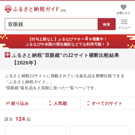
[PR]
お気に入り
メニュー
4
【付与上限なし】ふるなびマネー
％増量中！
ふるなびや全国の宿泊施設などでも利用可能！
ふるさと納税"双眼鏡"の22サイト横断比較結果
【2026年】
ふるさと納税22サイトに掲載されている返礼品を横断比較できる
「ふるさと納税ガイド」。
"双眼鏡"返礼品を人気順に並べた一覧ページです。
絞り込み
人気順
124
該当
品