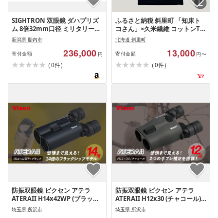
SIGHTRON 双眼鏡 ダハプリズ
ふるさと納税 斜里町 「知床ト
ム 8倍32mm口径 ミリタリー
コさん」×久米繊維 コットンTシ
100/100レティクル 日本製 TAC-
ャツ 双眼鏡柄/黒 Lサイズ 半袖
新潟県 胎内市
北海道 斜里町
MS832
236,000
13,000
寄付金額
寄付金額
円
円〜
(
)
(
)
0
0
件
件
防振双眼鏡 ビクセン アテラ
防振双眼鏡 ビクセン アテラ
ATERAII H14x42WP (ブラック)
ATERAII H12x30 (チャコール) |
| Vixen 双眼鏡 正規品 軽量 コ
Vixen 双眼鏡 正規品 軽量 コン
埼玉県 所沢市
埼玉県 所沢市
ンパクト 防水 天体観測 ライブ
パクト 防水 天体観測 ライブ コ