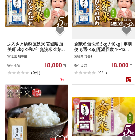
ふるさと納税 無洗米 宮城県 加
金芽米 無洗米 5kg / 10kg [ 定期
美町 5kg 令和7年 無洗米 金芽米
便 も選べる] 配送回数 1〜12回
宮城県産 ひとめぼれ 5kg 米 小
宮城県産 ひとめぼれ [令和7年
宮城県 加美町
宮城県 加美町
分け 便利 時短 栄養 健康 低糖質
産] [お米の定期便]無洗米 米 無
18,000
18,000
低カロリー 糖質オフ 環境 …
洗米 金芽米 3ヶ月 6ヶ月 12ヶ月
寄付金額
寄付金額
円
円
小分け 健康 栄養 低カロリー 低
(
)
(
)
0
0
件
件
糖質 糖質オフ 金芽米 無洗米 便
利 人気 時短 [ 宮城県 加美町
km-my-knm05-10 ]