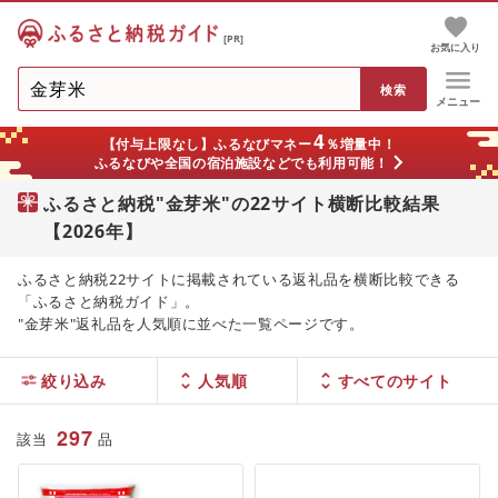
[PR]
お気に入り
メニュー
4
【付与上限なし】ふるなびマネー
％増量中！
ふるなびや全国の宿泊施設などでも利用可能！
ふるさと納税"金芽米"の22サイト横断比較結果
【2026年】
ふるさと納税22サイトに掲載されている返礼品を横断比較できる
「ふるさと納税ガイド」。
"金芽米"返礼品を人気順に並べた一覧ページです。
絞り込み
人気順
297
該当
品