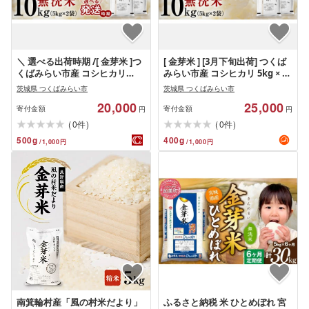
＼ 選べる出荷時期 /[ 金芽米 ]つ
[ 金芽米 ] [3月下旬出荷] つくば
くばみらい市産 コシヒカリ
みらい市産 コシヒカリ 5kg × 2
10kg (5kg × 2袋)令和7年産 きん
袋 ( 計 10kg ) 金芽米 きんめまい
茨城県 つくばみらい市
茨城県 つくばみらい市
めまい 米 お米 無洗米 茨城県 カ
米 お米 無洗米 茨城県 カロリー
20,000
25,000
ロリーオフ 低カロリー 東洋ラ
オフ 低カロリー 東洋ライス 節
寄付金額
寄付金額
円
円
イス 節水 時短 アウトドア キャ
水 時短 アウトドア キャンプ
(
)
(
)
0
0
件
件
ンプ
500
g
400
g
/
1,000
円
/
1,000
円
南箕輪村産「風の村米だより」
ふるさと納税 米 ひとめぼれ 宮