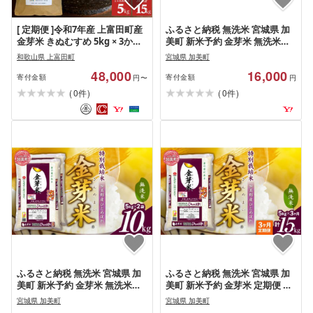
[ 定期便 ]令和7年産 上富田町産
ふるさと納税 無洗米 宮城県 加
金芽米 きぬむすめ 5kg × 3か月
美町 新米予約 金芽米 無洗米
井戸本農園
5kg 令和8年 特別栽培米 ひとめ
和歌山県 上富田町
宮城県 加美町
ぼれ 宮城県 加美産 宮城県 加美
48,000
16,000
町 km-km-knm05-r8 5kg
寄付金額
寄付金額
円〜
円
(
)
(
)
0
0
件
件
ふるさと納税 無洗米 宮城県 加
ふるさと納税 無洗米 宮城県 加
美町 新米予約 金芽米 無洗米
美町 新米予約 金芽米 定期便 無
10kg ( 5kg × 2袋 ) 令和8年 特別
洗米 5kg × 3ヶ月 計 15kg 令和8
宮城県 加美町
宮城県 加美町
栽培米 ひとめぼれ 宮城県 加美
年 米 特別栽培米 ひとめぼれ 宮