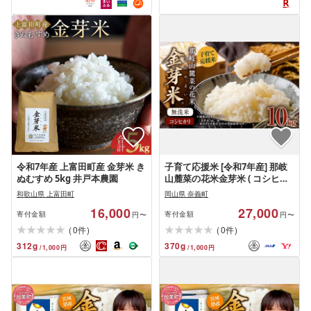
令和7年産 上富田町産 金芽米 き
子育て応援米 [令和7年産] 那岐
ぬむすめ 5kg 井戸本農園
山麓菜の花米金芽米 ( コシヒカ
リ ) 10kg (5kg×2袋) [2025年10
和歌山県 上富田町
岡山県 奈義町
月上旬より順次発送開始] お米
16,000
27,000
米 金芽米 無洗米 岡山県
寄付金額
寄付金額
円〜
円〜
(
)
(
)
0
0
件
件
312
g
370
g
/
1,000
円
/
1,000
円