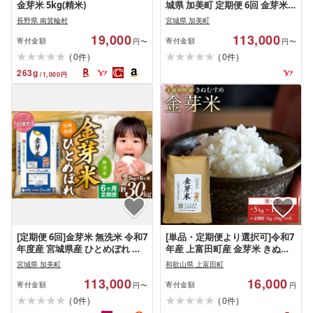
金芽米 5kg(精米)
城県 加美町 定期便 6回 金芽米
無洗米 令和7年度産 宮城県産 ひ
長野県 南箕輪村
宮城県 加美町
とめぼれ 無洗米 計 30kg ( 5kg ×
19,000
113,000
6回 ) km-my-knm05-t6-r7 …
寄付金額
寄付金額
円〜
円〜
(
)
(
)
0
0
件
件
263
g
/
1,000
円
[定期便 6回]金芽米 無洗米 令和7
[単品・定期便より選択可]令和7
年度産 宮城県産 ひとめぼれ 無
年産 上富田町産 金芽米 きぬむ
洗米 計 30kg ( 5kg × 6回 ) [ km-
すめ 5 〜10kg 井戸本農園 | 上
宮城県 加美町
和歌山県 上富田町
my-knm05-t6-r7 ] 米 お米 こめ
富田町 金芽米 きぬむすめ ブラ
113,000
16,000
コメ 精米 白米 きんめまい
ンド米 精米済み 人気 おすすめ
寄付金額
寄付金額
円〜
円
ご飯 和食 食卓 お取り寄せ 送料
(
)
(
)
0
0
件
件
無料 ふるさと納税