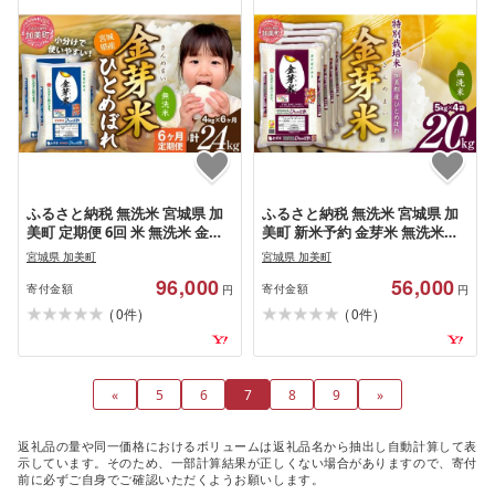
ふるさと納税 無洗米 宮城県 加
ふるさと納税 無洗米 宮城県 加
美町 定期便 6回 米 無洗米 金芽
美町 新米予約 金芽米 無洗米
米 令和7年 宮城県産 ひとめぼれ
20kg ( 5kg × 4袋 ) 令和8年 特別
宮城県 加美町
宮城県 加美町
計 24kg ( 4kg × 6回 ) 宮城県 加
栽培米 ひとめぼれ 宮城県 加美
96,000
56,000
美町 km-my-knm04-t6-r7 小…
産 宮城県 加美町 km-km-
寄付金額
寄付金額
円
円
knm20-…
(
)
(
)
0
0
件
件
«
5
6
7
8
9
»
返礼品の量や同一価格におけるボリュームは返礼品名から抽出し自動計算して表
示しています。そのため、一部計算結果が正しくない場合がありますので、寄付
前に必ずご自身でご確認いただくようお願いします。