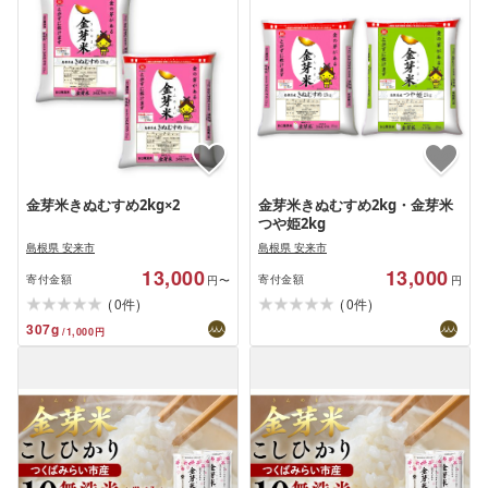
金芽米きぬむすめ2kg×2
金芽米きぬむすめ2kg・金芽米
つや姫2kg
島根県 安来市
島根県 安来市
13,000
13,000
寄付金額
寄付金額
円〜
円
(
)
(
)
0
0
件
件
307
g
/
1,000
円