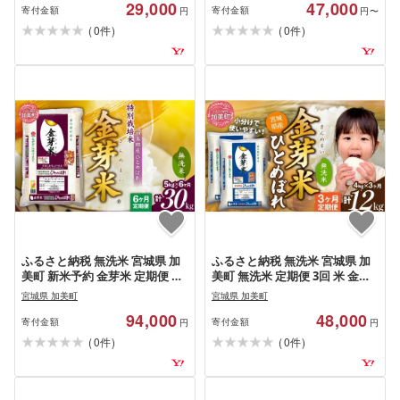
29,000
47,000
産 宮城県 加美町 km-km-
城県 加美産 BG無洗米 宮城県…
寄付金額
寄付金額
円
円〜
knm10-…
(
)
(
)
0
0
件
件
ふるさと納税 無洗米 宮城県 加
ふるさと納税 無洗米 宮城県 加
美町 新米予約 金芽米 定期便 無
美町 無洗米 定期便 3回 米 金芽
洗米 5kg × 6ヶ月 計 30kg 令和8
米 令和7年 宮城県産 ひとめぼれ
宮城県 加美町
宮城県 加美町
年 米 特別栽培米 ひとめぼれ 宮
計 12kg ( 4kg × 3ヶ月 ) 宮城県
94,000
48,000
城県 加美産 BG無洗米 宮城県…
加美町 km-my-knm04-t3-r7 …
寄付金額
寄付金額
円
円
(
)
(
)
0
0
件
件