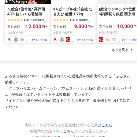
＼総合1位常連/ 高評価
KGピープル株式会社 む
[総合ランキング1位獲
4.76 鮭 いくら醤油漬け
きえび 総量 1.7kg
得!]厚切り銀鱈 西京漬
ふるさと納税 いくら
(850g×2P) 特大 5Lサイ
訳あり 銀鱈 西京漬け 
4.8
(
18249
件
)
4.4
(
1098
件
)
200g / 400g / 800g /
ズ バナメイエビ バラ凍
約 1,000g (約 100g × 
12,000
9,000
10,000
寄付金額
寄付金額
寄付金額
円〜
円〜
円
1.6kg / 2.4kg 200g パッ
結 下処理不要 サイズ不
切) 西京味噌 西京みそ 
北海道 白糠町
大阪府 泉佐野市
神奈川県 藤沢市
ク[選べる容量] 醤油漬け
揃い 訳あり
噌漬け みそ 味噌 鮮魚 
海鮮 イクラ 小分け ふる
介 銀だら 銀ダラ ギン
18
サイトで比較
15
サイトで比較
5
サイトで比
さと ランキング 人気 ギ
ラ ぎんだら 鱈 タラ 魚
フト 高評価 ふるさと納
西京焼き 西京漬 西京
もっと見る
税 北海道 白糠町
き 冷凍 厳選 鮮魚 漬け
漬魚 新鮮 小分け 人気
礼品 おかず おつまみ 
酒のあて 家計応援
10000円 魚喜 神奈川 
ふるさと納税22サイトに掲載されている返礼品を横断比較できる「ふるさと
南 藤沢
納税ガイド」。
「クラブハリエ バームクーヘン バウムクーヘン たねや 選べる 容量 しっとり
…」が掲載されているサイトを比較掲載しています。
サイトごとに量や寄付金額が異なることもあるので、最安値を見つけてみて
ください。
比較データの取得方法と正確性に関する注意は
こちら
掲載情報の誤り等は
こちら
よりご報告ください