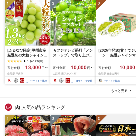
1
2
3
[ふるなび限定]甲州市産
★フジテレビ系列「ノン
[2026年発送]甘くてジ
厳選旬の大粒シャインマ
ストップ」で取り上げら
ーシー 厳選シャインマ
スカット 約1.3kg 2〜3
れました!★[2026年発送
スカット1.2kg (2026
4.6
(
4126
件
)
房[2026年発送]
先行予約]南アルプス市
月前半(1〜15日)から1
13,000
10,000
10,000
寄付金額
寄付金額
寄付金額
円〜
円〜
(MG)B12-472 FN-
産シャインマスカット
月下旬までの発送) フ
山梨県 甲州市
山梨県 南アルプス市
山梨県 富士吉田市
Limited-VO シャインマ
1.2kg以上(2〜3房)ふる
ーツ ぶどう 果物 山梨
スカット フルーツ
さと納税 おすすめ 山梨
産 2026 旬 大粒 高級 
11
サイトで比較
11
サイトで比較
1
サイトで掲載
県 南アルプス市 送料無
ドウ 葡萄 富士吉田市
料 AL
もっと見る
肉
人気の品ランキング
1
2
3