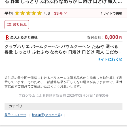
る 容量 しっとり ふわふわ なめらか 口溶け 口どけ 職人 こ
だわり 焼き菓子 スイーツ 洋菓子 デザート おやつ ギフト
4.8
33
贈答 手土産 お土産 ご褒美 お歳暮 お中元 滋賀 愛荘
平均
1
サイトで掲載
件
絞り込み
8,000
楽天ふるさと納税
寄付金額
:
円
クラブハリエ バームクーヘン バウムクーヘン たねや 選べる
容量 しっとり ふわふわ なめらか 口溶け 口どけ 職人 こだわり
焼き菓子 スイーツ 洋菓子 デザート おやつ ギフト 贈答 手土産
サイトに行く
お土産 ご褒美 お歳暮 お中元 滋賀 愛荘
返礼品の量や同一価格におけるボリュームは返礼品名から抽出し自動計算して表
示しています。そのため、一部計算結果が正しくない場合がありますので、寄付
前に必ずご自身でご確認いただくようお願いします。
プログラムによる最終更新日時 2026年08月07日 18時00分
カテゴリ
菓子・スイーツ
焼き菓子(クッキー等)