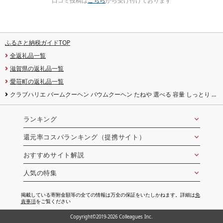
口コミ投稿は
こちら
から受け付けております
ふるさと納税ガイドTOP
全返礼品一覧
滋賀県の返礼品一覧
愛荘町の返礼品一覧
クラブハリエ バームクーヘン バウムクーヘン たねや 選べる 容量 しっとり ふ
わふわ なめらか 口溶け 口どけ 職人 こだわり 焼き菓子 スイーツ 洋菓子 デザー
ト おやつ ギフト 贈答 手土産 お土産 ご褒美 お歳暮 お中元 滋賀 愛荘
ランキング
還元率コスパランキング（提携サイト）
おすすめサイト解説
人気の特集
掲載している寄附金額等の全ての情報は万全の保証をいたしかねます。詳細は
免
責事項
をご覧ください
Copyright©2019-2026 Colleagues Inc.