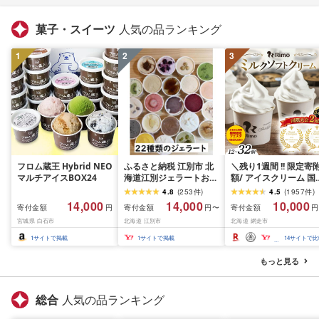
菓子・スイーツ
人気の品ランキング
1
2
3
フロム蔵王 Hybrid NEO
ふるさと納税 江別市 北
＼残り1週間 !! 限定寄
マルチアイスBOX24
海道江別ジェラートおま
額/ アイスクリーム 国
かせ22種類セット
大会2冠! Rimo カップ
4.8
(
253
件
)
4.5
(
1957
件
)
[80ml×22個]
フトクリーム 選べる
14,000
14,000
10,000
寄付金額
寄付金額
寄付金額
円
円〜
円
120ml × 12~32個 [ 
宮城県 白石市
北海道 江別市
北海道 網走市
さと納税 アイス ふる
と納税 アイスクリーム
1
サイトで掲載
1
サイトで掲載
14
サイトで比
セット ふるさと納税 
ェラート 北海道 人気 
もっと見る
イーツ ランキング ふ
さと]
総合
人気の品ランキング