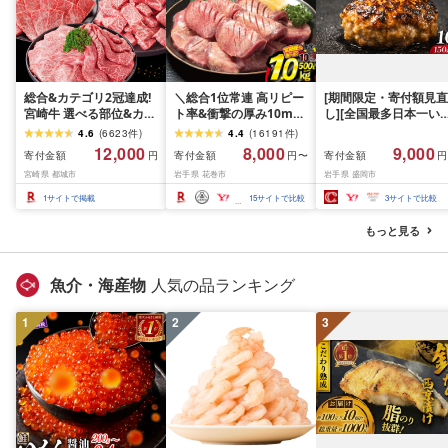
総合&カテゴリ2冠達成!
＼総合1位常連 高リピー
[期間限定・寄付額見直
宮崎牛 選べる部位&カッ
ト率&衝撃の厚み10mm
し][全国最多日本一い
ト (赤身&霜降り)or(赤身
厚切り牛タン 塩味/ ≪ス
て牛入り]ハンバーグ
4.6
(
6623
件
)
4.4
(
16191
件
)
のみ) 500g 1kg 2kg[発
ピード発送!!10営業日以
1.5kg(150g×10個) い
12,000
8,000
9,000
寄付金額
寄付金額
寄付金額
円
円〜
円
送時期が選べる] 牛肉 焼
内発送≫ 選べる内容量
て牛 × 岩中豚 ハンバー
宮崎県 都城市
岩手県 花巻市
岩手県 盛岡市
肉 すき焼き しゃぶしゃ
500g / 1kg 定期便 毎月
グ 合挽き 合い挽き 黒
ぶ ステーキ ギフト お中
届く 牛肉 肉 BBQ ふるさ
和牛 人気 冷凍 個包装 
1
サイトで掲載
15
サイトで比較
3
サイトで比較
元 夏ギフト 送料無料
と 人気 ランキング 岩手
分け 冷凍 牛肉 豚肉 和
SKU-N203 [宮崎県都城
県 花巻市
ビーフ ポーク はんば
もっと見る
市]
ぐ 挽肉 お肉 ミンチ 肉
お弁当 hannba-gu ラ
キング 1位 1万円以下 
魚介・海産物
人気の品ランキング
手県 盛岡市 東北 岩手 
岡 shikoku001k
1
2
3