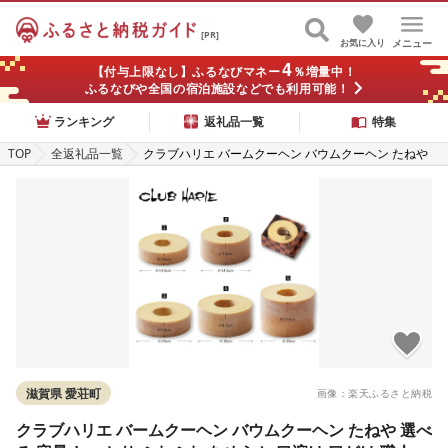
[PR]
お気に入り
メニュー
4
【付与上限なし】ふるなびマネー
％増量中！
ふるなびや全国の宿泊施設などでも利用可能！
ランキング
返礼品一覧
特集
TOP
全返礼品一覧
クラブハリエ バームクーヘン バウムクーヘン たねや
選べる 容量 しっとり ふわふわ なめらか 口溶け 口どけ
職人 こだわり 焼き菓子 スイーツ 洋菓子 デザート おや
つ ギフト 贈答 手土産 お土産 ご褒美 お歳暮 お中元 滋
賀 愛荘
滋賀県 愛荘町
画像：楽天ふるさと納税
クラブハリエ バームクーヘン バウムクーヘン たねや 選べ