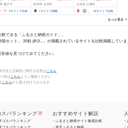
西京味噌 西京みそ 味
1.6kg / 2.4kg 200g パッ
県 藤沢市
静岡県 吉田町
北海道 白糠町
 みそ 味噌 鮮魚 魚
ク[選べる容量] 醤油漬け
だら 銀ダラ ギンダ
海鮮 イクラ 小分け ふる
5
サイトで比較
1
サイトで掲載
18
サイトで比較
んだら 鱈 タラ 魚
さと ランキング 人気 ギ
き 西京漬 西京や
フト 高評価 ふるさと納
もっと見る
凍 厳選 鮮魚 漬け魚
税 北海道 白糠町
新鮮 小分け 人気返
おかず おつまみ お
比較できる「ふるさと納税ガイド」。
て 家計応援
袋セット」 30粒 (約3…」が掲載されているサイトを比較掲載していま
00円 魚喜 神奈川 湘
沢
最安値を見つけてみてください。
得方法と正確性に関する注意は
こちら
り等は
こちら
よりご報告ください
は
こちら
から受け付けております
コスパランキング
おすすめサイト解説
率コスパランキング
ふるさと納税サイト徹底比較
率コスパランキング
楽天ふるさと納税