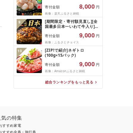
税 ほたて ふるさと納税 訳あ
8,000
寄付金額
円
り 帆立 ふるさと わけあり ホ
タテ貝柱 貝 人気 不揃い 刺身
画像：楽天ふるさと納税
規格外 魚介 ランキング 海鮮
[期間限定・寄付額見直し][全
9
冷凍 発送時期が選べる 北海道
国最多日本一いわて牛入り]ハ
別海町 )(クラウドファンディ
ンバーグ 1.5kg(150g×10個)
ング対象)
9,000
寄付金額
円
いわて牛 × 岩中豚 ハンバーグ
合挽き 合い挽き 黒毛和牛 人
画像：ふるさとチョイス
気 冷凍 個包装 小分け 冷凍 牛
[ZIP!で紹介]ネギトロ
10
肉 豚肉 和牛 ビーフ ポーク は
(100g×15パック)
んばーぐ 挽肉 お肉 ミンチ 肉
お弁当 hannba-gu ランキン
9,000
寄付金額
円
グ 1位 1万円以下 岩手県 盛岡
画像：Amazonふるさと納税
市 東北 岩手 盛岡
shikoku001k
総合ランキングをもっと見る
人気の特集
おすすめ家電
おすすめ金券・旅行券