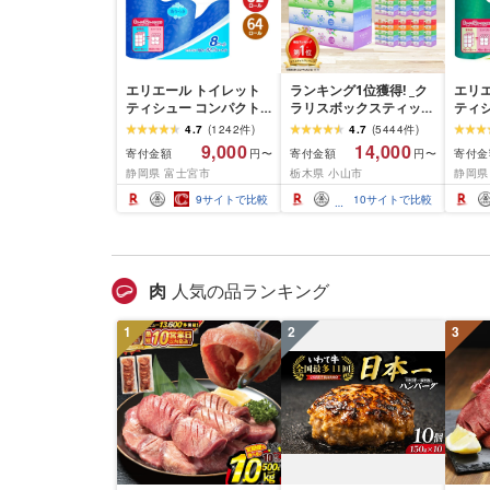
エリエール トイレット
ランキング1位獲得! _ク
エリ
ティシュー コンパクト
ラリスボックスティッシ
ティ
シングル [個数が選べ
ュ60箱(1箱220組(440
ダブル
4.7
(
1242
件
)
4.7
(
5444
件
)
る:16・32・64 ロール]
枚))(5個入り×12セット)_
数:32
9,000
14,000
寄付金額
寄付金額
寄付金
円〜
円〜
1.5倍巻 82.5m トイレッ
ティッシュ ティッシュ
巻 4
静岡県 富士宮市
栃木県 小山市
静岡県
トペーパー シングル パ
ペーパー 日用品 常備品
パー 
ルプ100% 香りつき 日用
生活用品 まとめ買い [配
香りつ
9
サイトで比較
10
サイトで比較
品 消耗品 備蓄 ふるさと
送不可地域:離島・沖縄
備蓄 
納税 ふるさと 送料無料
県]
さと 
静岡県 富士宮市
士宮
肉
人気の品ランキング
1
2
3