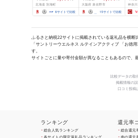
ふるさと わけあり ホタ
結 下処理不要 サイズ不
切) 
北海道 別海町
大阪府 泉佐野市
神奈川
テ貝柱 貝 人気 不揃い 刺
揃い 訳あり
噌漬け
身 規格外 魚介 ランキン
介 銀
6
サイトで比較
15
サイトで比較
グ 海鮮 冷凍 発送時期が
ラ ぎ
選べる 北海道 別海町 )
西京焼
(クラウドファンディン
き 冷
グ対象)
漬魚 
礼品 
ふるさと納税22サイトに掲載されている返礼品を横断
酒のあ
「サントリーウエルネス ルテインアクティブ 「お徳用3
100
南 藤
す。
サイトごとに量や寄付金額が異なることもあるので、
比較データの取
掲載情報の誤
口コミ投稿
ランキング
還元率
総合人気ランキング
総合還元
各サイトの限定返礼品ランキング
肉の還元