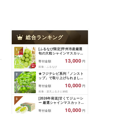
総合ランキング
[ふるなび限定]甲州市産厳選
1
旬の大粒シャインマスカット
約1.3kg 2〜3房[2026年発送]
13,000
寄付金額
円
(MG)B12-472 FN-Limited-
VO シャインマスカット フル
画像：ふるなび
ーツ
★フジテレビ系列「ノンスト
2
ップ」で取り上げられました!
★[2026年発送先行予約]南ア
10,000
寄付金額
円
ルプス市産シャインマスカッ
ト1.2kg以上(2〜3房)ふるさと
画像：楽天ふるさと納税
納税 おすすめ 山梨県 南アル
[2026年発送]甘くてジューシ
3
プス市 送料無料 AL
ー 厳選シャインマスカット
1.2kg (2026年9月前半(1〜15
10,000
寄付金額
円
日)から10月下旬までの発送)