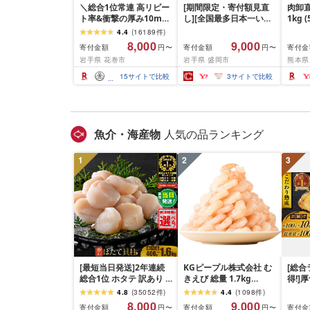
＼総合1位常連 高リピー
[期間限定・寄付額見直
肉卸直
ト率&衝撃の厚み10mm
し][全国最多日本一いわ
1kg 
厚切り牛タン 塩味/ ≪ス
て牛入り]ハンバーグ
10m
4.4
(
16189
件
)
ピード発送!!10営業日以
1.5kg(150g×10個) いわ
牛肉 
8,000
9,000
寄付金額
寄付金額
寄付金
円〜
円〜
内発送≫ 選べる内容量
て牛 × 岩中豚 ハンバー
業務
岩手県 花巻市
岩手県 盛岡市
熊本県
500g / 1kg 定期便 毎月
グ 合挽き 合い挽き 黒毛
BBQ
届く 牛肉 肉 BBQ ふるさ
和牛 人気 冷凍 個包装 小
祝い 
15
サイトで比較
3
サイトで比較
と 人気 ランキング 岩手
分け 冷凍 牛肉 豚肉 和牛
県 花巻市
ビーフ ポーク はんばー
ぐ 挽肉 お肉 ミンチ 肉
お弁当 hannba-gu ラン
キング 1位 1万円以下 岩
魚介・海産物
人気の品ランキング
手県 盛岡市 東北 岩手 盛
岡 shikoku001k
1
2
3
[最短当日発送]2年連続
KGピープル株式会社 む
[総合
総合1位 ホタテ 訳あり (
きえび 総量 1.7kg
得!]
ふるさと納税 ほたて ふ
(850g×2P) 特大 5Lサイ
訳あり
4.8
(
35052
件
)
4.4
(
1098
件
)
るさと納税 訳あり 帆立
ズ バナメイエビ バラ凍
約 1,0
8,000
9,000
寄付金額
寄付金額
寄付金
円〜
円〜