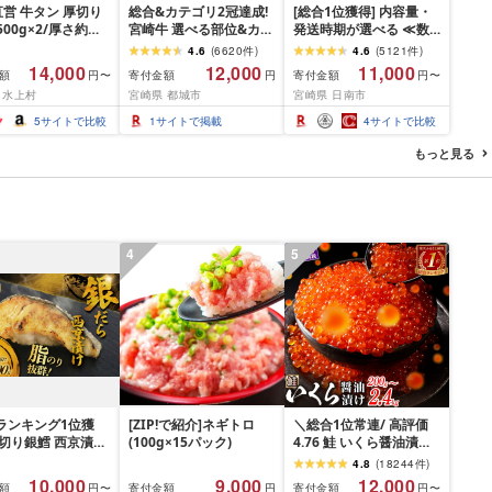
営 牛タン 厚切り
総合&カテゴリ2冠達成!
[総合1位獲得] 内容量・
(500g×2/厚さ約
宮崎牛 選べる部位&カッ
発送時期が選べる ≪数
m) 訳あり 訳有り肉
ト (赤身&霜降り)or(赤身
量限定≫ 宮崎牛 赤身 ス
4.6
(
6620
件
)
4.6
(
5121
件
)
焼肉 冷凍 スライス
のみ) 500g 1kg 2kg[発
ライス 焼肉 国産 肉 牛肉
14,000
12,000
11,000
額
寄付金額
寄付金額
円〜
円
円〜
用 バーベキュー
送時期が選べる] 牛肉 焼
薄切り 黒毛和牛 A4 A5
 水上村
宮崎県 都城市
宮崎県 日南市
 おつまみ ギフト お
肉 すき焼き しゃぶしゃ
人気 小分け 焼き肉 すき
お中元 夏ギフト
ぶ ステーキ ギフト お中
焼き しゃぶしゃぶ 牛丼
5
サイトで比較
1
サイトで掲載
4
サイトで比較
元 夏ギフト 送料無料
BBQ ギフト 贈り物 おす
SKU-N203 [宮崎県都城
すめ 畜産農家応援 ミヤ
もっと見る
市]
チク 冷凍 宮崎県 日南市
送料無料
4
5
ランキング1位獲
[ZIP!で紹介]ネギトロ
＼総合1位常連/ 高評価
厚切り銀鱈 西京漬け
(100g×15パック)
4.76 鮭 いくら醤油漬け
 銀鱈 西京漬け 計
ふるさと納税 いくら
4.8
(
18244
件
)
00g (約 100g × 10
200g / 400g / 800g /
10,000
9,000
12,000
額
寄付金額
寄付金額
円〜
円
円〜