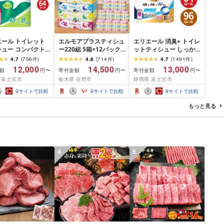
エール トイレット
エルモアプラスティシュ
エリエール 消臭+ トイレ
シュー コンパクト
ー220組 5箱×12パック
ットティシュー しっか
 [選べるロール
(60箱)[離島・沖縄県不
り香るフレッシュクリア
4.7
(
756
件
)
4.6
(
714
件
)
4.7
(
1491
件
)
・64 ロール] 1.5倍
可]_ ティッシュ ティッ
の香り コンパクトダブ
12,000
14,500
13,000
額
寄付金額
寄付金額
円〜
円〜
円〜
5m トイレットペー
シュペーパー 日用品 消
ル [選べるロール数:32・
 富士宮市
栃木県 佐野市
静岡県 富士宮市
ダブル パルプ100%
耗品 まとめ買い 常備品
64・96 ロール] 1.5倍巻
き 日用品 消耗品
生活用品 ボックスティ
37.5m トイレットペー
9
サイトで比較
9
サイトで比較
9
サイトで比較
ふるさと納税 ふる
ッシュ [配送不可地域:離
パー ダブル パルプ100%
送料無料 静岡県 富
島・沖縄県]
日用品 消耗品 備蓄 送料
もっと見る
市
無料 静岡県 富士宮市
4
5