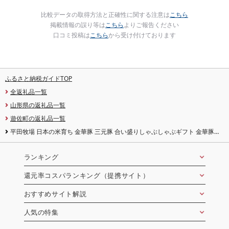
比較データの取得方法と正確性に関する注意は
こちら
掲載情報の誤り等は
こちら
よりご報告ください
口コミ投稿は
こちら
から受け付けております
ふるさと納税ガイドTOP
全返礼品一覧
山形県の返礼品一覧
遊佐町の返礼品一覧
平田牧場 日本の米育ち 金華豚 三元豚 合い盛りしゃぶしゃぶギフト 金華豚ロ
ーススライス200g 三元豚ローススライス300g 三元豚バラスライス250g とび
うおのだし きざみ昆布 冷凍便 ※離島発送不可 平牧 ひらぼく ロース バラ 豚バ
ラ しゃぶしゃぶ 豚肉
ランキング
還元率コスパランキング（提携サイト）
おすすめサイト解説
人気の特集