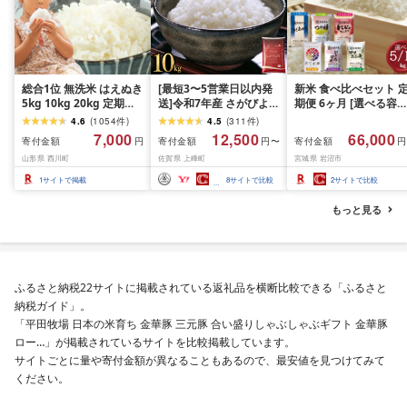
総合1位 無洗米 はえぬき
[最短3〜5営業日以内発
新米 食べ比べセット 
5kg 10kg 20kg 定期便
送]令和7年産 さがびより
期便 6ヶ月 [選べる容量
も選べる レビュー高評
佐賀県産(精米)10kg
おこめ 精米 ライス ご
4.6
(
1054
件
)
4.5
(
311
件
)
価 山形県産 令和7年産
ん つきあかり つや姫 
7,000
12,500
66,000
寄付金額
寄付金額
寄付金額
円
円〜
円
選べる内容量 発送時期
じのきらめき だて正夢
山形県 西川町
佐賀県 上峰町
宮城県 岩沼市
定期便 3ヶ月 6ヶ月 3回
ひとめぼれ ササニシキ
6回 3か月 6か月 ランキ
セット 銘柄米 味比べ 
1
サイトで掲載
8
サイトで比較
2
サイトで比較
ング1位 精米 お米 米 お
リエーション お楽しみ
こめ ごはん ご飯 ライス
食味 毎日の食卓 毎月
もっと見る
白米 国産 ブランド米 弁
わる 色々試せる 志賀
当 FYN1-131var
米 岩沼産米
ふるさと納税22サイトに掲載されている返礼品を横断比較できる「ふるさと
納税ガイド」。
「平田牧場 日本の米育ち 金華豚 三元豚 合い盛りしゃぶしゃぶギフト 金華豚
ロー…」が掲載されているサイトを比較掲載しています。
サイトごとに量や寄付金額が異なることもあるので、最安値を見つけてみて
ください。