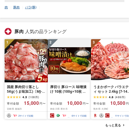
肉
豚肉
バラ(豚)
豚肉
人気の品ランキング
1
2
3
国産 豚肉切り落とし
厚切り 豚ロース 味噌漬
うまかポーク バラエテ
5Kg(うま味加工)〔MJ-
け 10枚 (100g×10枚 約
ィ セット 2.4kg [7-14
3647〕_(都城市) 豚肉切
1kg) 国産 ブランド豚 と
以内に出荷予定(土日祝
4.5
(
108
件
)
4.6
(
469
件
)
り落とし
ん漬 とん漬け 味噌漬 み
除く)](2.4kg)
15,000
10,000
10,500
寄付金額
寄付金額
寄付金額
円〜
円〜
円
そ漬け 豚肉 ロース ぶた
宮崎県 都城市
神奈川県 厚木市
熊本県 大津町
にく 豚 肉 冷凍 味噌 惣
菜 おかず 一品 焼くだけ
2
サイトで比較
6
サイトで比較
11
サイトで比
簡単 神奈川県 厚木市 株
式会社富塚商店
もっと見る