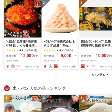
1
2
3
＼総合1位常連/ 高評価
KGピープル株式会社 む
[総合ランキング1位獲
4.76 鮭 いくら醤油漬け
きえび 総量 1.7kg
得!]厚切り銀鱈 西京漬
ふるさと納税 いくら
(850g×2P) 特大 5Lサイ
訳あり 銀鱈 西京漬け 
4.8
(
18249
件
)
4.4
(
1098
件
)
200g / 400g / 800g /
ズ バナメイエビ バラ凍
約 1,000g (約 100g × 
12,000
9,000
10,000
寄付金額
寄付金額
寄付金額
円〜
円〜
円
1.6kg / 2.4kg 200g パッ
結 下処理不要 サイズ不
切) 西京味噌 西京みそ 
北海道 白糠町
大阪府 泉佐野市
神奈川県 藤沢市
ク[選べる容量] 醤油漬け
揃い 訳あり
噌漬け みそ 味噌 鮮魚 
海鮮 イクラ 小分け ふる
介 銀だら 銀ダラ ギン
18
サイトで比較
15
サイトで比較
5
サイトで比
さと ランキング 人気 ギ
ラ ぎんだら 鱈 タラ 魚
フト 高評価 ふるさと納
西京焼き 西京漬 西京
もっと見る
税 北海道 白糠町
き 冷凍 厳選 鮮魚 漬け
漬魚 新鮮 小分け 人気
礼品 おかず おつまみ 
米・パン
人気の品ランキング
酒のあて 家計応援
10000円 魚喜 神奈川 
1
2
3
南 藤沢