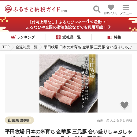
[PR]
お気に入り
メニュー
4
【付与上限なし】ふるなびマネー
％増量中！
ふるなびや全国の宿泊施設などでも利用可能！
ランキング
返礼品一覧
特集
TOP
全返礼品一覧
平田牧場 日本の米育ち 金華豚 三元豚 合い盛りしゃぶ
しゃぶギフト 金華豚ローススライス200g 三元豚ロー
ススライス300g 三元豚バラスライス250g とびうおの
だし きざみ昆布 冷凍便 ※離島発送不可 平牧 ひらぼく
ロース バラ 豚バラ しゃぶしゃぶ 豚肉
山形県 遊佐町
画像：楽天ふるさと納税
平田牧場 日本の米育ち 金華豚 三元豚 合い盛りしゃぶしゃ