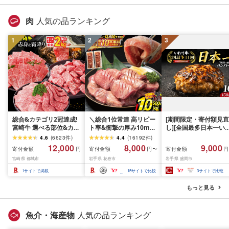
肉
人気の品ランキング
1
2
3
総合&カテゴリ2冠達成!
＼総合1位常連 高リピー
[期間限定・寄付額見直
宮崎牛 選べる部位&カッ
ト率&衝撃の厚み10mm
し][全国最多日本一い
ト (赤身&霜降り)or(赤身
厚切り牛タン 塩味/ ≪ス
て牛入り]ハンバーグ
4.6
(
6623
件
)
4.4
(
16192
件
)
のみ) 500g 1kg 2kg[発
ピード発送!!10営業日以
1.5kg(150g×10個) い
12,000
8,000
9,000
寄付金額
寄付金額
寄付金額
円
円〜
円
送時期が選べる] 牛肉 焼
内発送≫ 選べる内容量
て牛 × 岩中豚 ハンバー
宮崎県 都城市
岩手県 花巻市
岩手県 盛岡市
肉 すき焼き しゃぶしゃ
500g / 1kg 定期便 毎月
グ 合挽き 合い挽き 黒
ぶ ステーキ ギフト お中
届く 牛肉 肉 BBQ ふるさ
和牛 人気 冷凍 個包装 
1
サイトで掲載
15
サイトで比較
3
サイトで比較
元 夏ギフト 送料無料
と 人気 ランキング 岩手
分け 冷凍 牛肉 豚肉 和
SKU-N203 [宮崎県都城
県 花巻市
ビーフ ポーク はんば
もっと見る
市]
ぐ 挽肉 お肉 ミンチ 肉
お弁当 hannba-gu ラ
キング 1位 1万円以下 
魚介・海産物
人気の品ランキング
手県 盛岡市 東北 岩手 
岡 shikoku001k