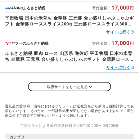
※離島発送不可 平牧 ひらぼく ロース バラ 豚バラ しゃぶしゃ
ぶ 豚肉
17,000
ANAのふるさと納税
寄付金額
:
円
平田牧場 日本の米育ち 金華豚 三元豚 合い盛りしゃぶしゃぶギ
フト 金華豚ローススライス200g 三元豚ローススライス300g
三元豚バラスライス250g とびうおのだし きざみ昆布 冷凍便
サイトに行く
※離島発送不可 平牧 ひらぼく ロース バラ 豚バラ しゃぶしゃ
ぶ 豚肉
17,000
ヤフーのふるさと納税
寄付金額
:
円
ふるさと納税 豚肉 ロース 山形県 遊佐町 平田牧場 日本の米育
ち 金華豚 三元豚 合い盛りしゃぶしゃぶギフト 金華豚ロースス
ライス200g 三元豚ローススライス3…
サイトに行く
取扱サイトをもっと見る
返礼品の量や同一価格におけるボリュームは返礼品名から抽出し自動計算して表
示しています。そのため、一部計算結果が正しくない場合がありますので、寄付
前に必ずご自身でご確認いただくようお願いします。
プログラムによる最終更新日時 2026年08月08日 04時00分
カテゴリ