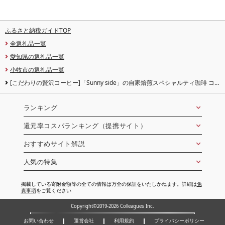
ふるさと納税ガイドTOP
全返礼品一覧
愛知県の返礼品一覧
小牧市の返礼品一覧
[こだわりの贅沢コーヒー]「Sunny side」の自家焙煎スペシャルティ珈琲 コ
ロンビア スウィートベリー スプレモ(200g) [137S19] こだわりの贅沢コーヒー
Sunny side
ランキング
還元率コスパランキング（提携サイト）
おすすめサイト解説
人気の特集
掲載している寄附金額等の全ての情報は万全の保証をいたしかねます。詳細は
免
責事項
をご覧ください
Copyright©2019-2026 Colleagues Inc.
お問い合わせ
運営会社
利用規約
プライバシーポリシー