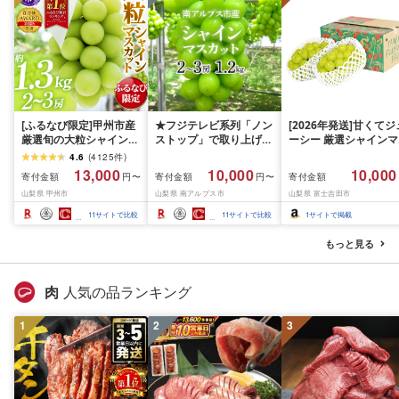
[ふるなび限定]甲州市産
★フジテレビ系列「ノン
[2026年発送]甘くてジ
厳選旬の大粒シャインマ
ストップ」で取り上げら
ーシー 厳選シャインマ
スカット 約1.3kg 2〜3
れました!★[2026年発送
スカット1.2kg (2026
4.6
(
4125
件
)
房[2026年発送]
先行予約]南アルプス市
月前半(1〜15日)から1
13,000
10,000
10,000
寄付金額
寄付金額
寄付金額
円〜
円〜
(MG)B12-472 FN-
産シャインマスカット
月下旬までの発送) フ
山梨県 甲州市
山梨県 南アルプス市
山梨県 富士吉田市
Limited-VO シャインマ
1.2kg以上(2〜3房)ふる
ーツ ぶどう 果物 山梨
スカット フルーツ
さと納税 おすすめ 山梨
産 2026 旬 大粒 高級 
11
サイトで比較
11
サイトで比較
1
サイトで掲載
県 南アルプス市 送料無
ドウ 葡萄 富士吉田市
料 AL
もっと見る
肉
人気の品ランキング
1
2
3