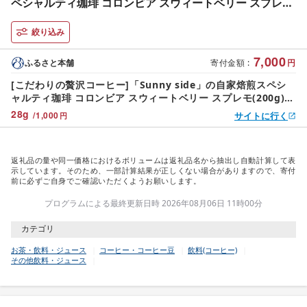
ペシャルティ珈琲 コロンビア スウィートベリー スプレモ
(200g) [137S19] こだわりの贅沢コーヒー Sunny side
絞り込み
7,000
ふるさと本舗
寄付金額
:
円
[こだわりの贅沢コーヒー]「Sunny side」の自家焙煎スペシ
ャルティ珈琲 コロンビア スウィートベリー スプレモ(200g)
[137S19] こだわりの贅沢コーヒー Sunny side
28
g
/
1,000
サイトに行く
円
返礼品の量や同一価格におけるボリュームは返礼品名から抽出し自動計算して表
示しています。そのため、一部計算結果が正しくない場合がありますので、寄付
前に必ずご自身でご確認いただくようお願いします。
プログラムによる最終更新日時 2026年08月06日 11時00分
カテゴリ
お茶・飲料・ジュース
コーヒー・コーヒー豆
飲料(コーヒー)
その他飲料・ジュース