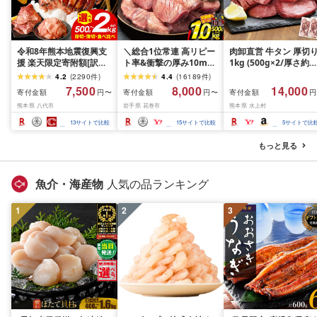
令和8年熊本地震復興支
＼総合1位常連 高リピー
肉卸直営 牛タン 厚切
援 楽天限定寄附額[訳あ
ト率&衝撃の厚み10mm
1kg (500g×2/厚さ約
り]牛タン 500g〜2kg 肉
厚切り牛タン 塩味/ ≪ス
10mm) 訳あり 訳有り
4.2
(
2290
件
)
4.4
(
16189
件
)
牛肉 訳あり 牛タン 冷凍
ピード発送!!10営業日以
牛肉 焼肉 冷凍 スライ
7,500
8,000
14,000
寄付金額
寄付金額
寄付金額
円〜
円〜
円
小分け 厚切り 薄切り 食
内発送≫ 選べる内容量
業務用 バーベキュー
熊本県 八代市
岩手県 花巻市
熊本県 水上村
べ比べ 500g 1kg 1.5kg
500g / 1kg 定期便 毎月
BBQ おつまみ ギフト 
2kg 牛 人気 ビーフ 牛た
届く 牛肉 肉 BBQ ふるさ
祝い お中元 夏ギフト
13
サイトで比較
15
サイトで比較
5
サイトで比
ん ふるさと納税 ランキ
と 人気 ランキング 岩手
ング スピード発送 送料
県 花巻市
もっと見る
無料
魚介・海産物
人気の品ランキング
1
2
3