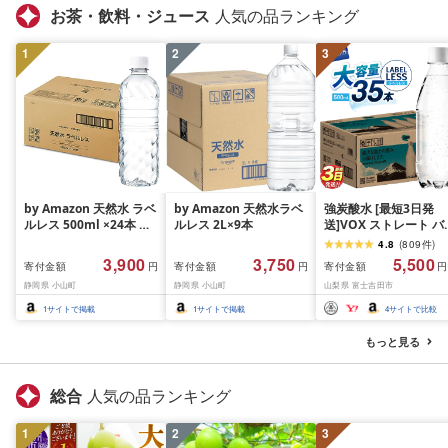
お茶・飲料・ジュース
人気の品ランキング
1
2
3
by Amazon 天然水 ラベ
by Amazon 天然水ラベ
強炭酸水 [最短3日発
ルレス 500ml ×24本 富
ルレス 2L×9本
送]VOX ストレート バ
士山の天然水 バナジウ
ジウム 強炭酸水 35本
4.8
(
809
件
)
ム含有 水 ミネラルウォ
500ml ラベルレス[富
3,900
3,750
5,500
寄付金額
寄付金額
寄付金額
円
円
円
ーター ペットボトル 静
吉田市限定カートン] 
静岡県 小山町
静岡県 小山町
山梨県 富士吉田市
岡県産 500ミリリットル
酸
(Smart Basic)
1
サイトで掲載
1
サイトで掲載
4
サイトで比較
もっと見る
総合
人気の品ランキング
1
2
3