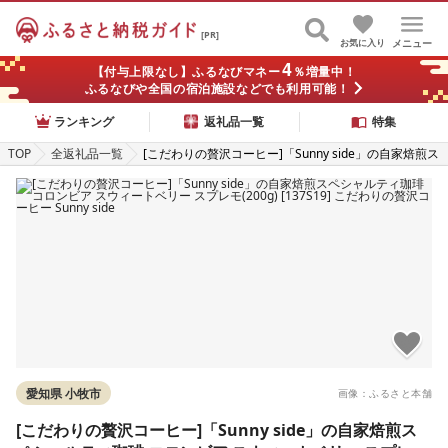
[PR]
お気に入り
メニュー
4
【付与上限なし】ふるなびマネー
％増量中！
ふるなびや全国の宿泊施設などでも利用可能！
ランキング
返礼品一覧
特集
TOP
全返礼品一覧
[こだわりの贅沢コーヒー]「Sunny side」の自家焙煎ス
ペシャルティ珈琲 コロンビア スウィートベリー スプレ
モ(200g) [137S19] こだわりの贅沢コーヒー Sunny sid
e
愛知県 小牧市
画像：ふるさと本舗
[こだわりの贅沢コーヒー]「Sunny side」の自家焙煎ス