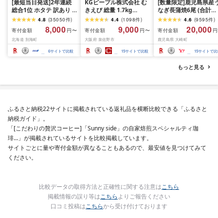
[最短当日発送]2年連続
KGピープル株式会社 む
[数量限定]鹿児島県産
総合1位 ホタテ 訳あり (
きえび 総量 1.7kg
なぎ長蒲焼6尾 (合計
ふるさと納税 ほたて ふ
(850g×2P) 特大 5Lサイ
600g以上)
4.8
(
35050
件
)
4.4
(
1098
件
)
4.6
(
9595
件
)
るさと納税 訳あり 帆立
ズ バナメイエビ バラ凍
8,000
9,000
20,000
寄付金額
寄付金額
寄付金額
円〜
円〜
円
ふるさと わけあり ホタ
結 下処理不要 サイズ不
北海道 別海町
大阪府 泉佐野市
鹿児島県 大崎町
テ貝柱 貝 人気 不揃い 刺
揃い 訳あり
身 規格外 魚介 ランキン
6
サイトで比較
15
サイトで比較
15
サイトで比
グ 海鮮 冷凍 発送時期が
選べる 北海道 別海町 )
もっと見る
(クラウドファンディン
グ対象)
ふるさと納税22サイトに掲載されている返礼品を横断比較できる「ふるさと
納税ガイド」。
「[こだわりの贅沢コーヒー]「Sunny side」の自家焙煎スペシャルティ珈
琲…」が掲載されているサイトを比較掲載しています。
サイトごとに量や寄付金額が異なることもあるので、最安値を見つけてみて
ください。
比較データの取得方法と正確性に関する注意は
こちら
掲載情報の誤り等は
こちら
よりご報告ください
口コミ投稿は
こちら
から受け付けております