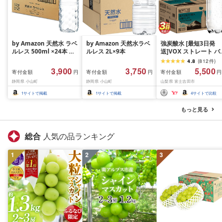
by Amazon 天然水 ラベ
by Amazon 天然水ラベ
強炭酸水 [最短3日発
ルレス 500ml ×24本 富
ルレス 2L×9本
送]VOX ストレート バ
士山の天然水 バナジウ
ジウム 強炭酸水 35本
4.8
(
812
件
)
ム含有 水 ミネラルウォ
500ml ラベルレス[富
3,900
3,750
5,500
寄付金額
寄付金額
寄付金額
円
円
円
ーター ペットボトル 静
吉田市限定カートン] 
静岡県 小山町
静岡県 小山町
山梨県 富士吉田市
岡県産 500ミリリットル
酸
(Smart Basic)
1
サイトで掲載
1
サイトで掲載
4
サイトで比較
もっと見る
総合
人気の品ランキング
1
2
3