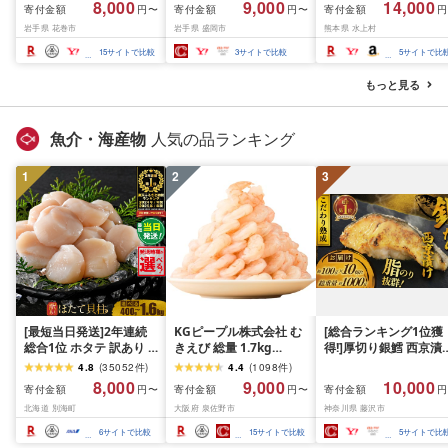
8,000
9,000
14,000
寄付金額
寄付金額
寄付金額
円〜
円〜
円
内発送≫ 選べる内容量
て牛 × 岩中豚 ハンバー
業務用 バーベキュー
岩手県 花巻市
岩手県 盛岡市
熊本県 水上村
500g / 1kg 定期便 毎月
グ 合挽き 合い挽き 黒毛
BBQ おつまみ ギフト 
届く 牛肉 肉 BBQ ふるさ
和牛 人気 冷凍 個包装 小
祝い お中元 夏ギフト
15
サイトで比較
3
サイトで比較
5
サイトで比
と 人気 ランキング 岩手
分け 冷凍 牛肉 豚肉 和牛
県 花巻市
ビーフ ポーク はんばー
もっと見る
ぐ 挽肉 お肉 ミンチ 肉
お弁当 hannba-gu ラン
キング 1位 1万円以下 岩
魚介・海産物
人気の品ランキング
手県 盛岡市 東北 岩手 盛
岡 shikoku001k
1
2
3
[最短当日発送]2年連続
KGピープル株式会社 む
[総合ランキング1位獲
総合1位 ホタテ 訳あり (
きえび 総量 1.7kg
得!]厚切り銀鱈 西京漬
ふるさと納税 ほたて ふ
(850g×2P) 特大 5Lサイ
訳あり 銀鱈 西京漬け 
4.8
(
35052
件
)
4.4
(
1098
件
)
るさと納税 訳あり 帆立
ズ バナメイエビ バラ凍
約 1,000g (約 100g × 
8,000
9,000
10,000
寄付金額
寄付金額
寄付金額
円〜
円〜
円
ふるさと わけあり ホタ
結 下処理不要 サイズ不
切) 西京味噌 西京みそ 
北海道 別海町
大阪府 泉佐野市
神奈川県 藤沢市
テ貝柱 貝 人気 不揃い 刺
揃い 訳あり
噌漬け みそ 味噌 鮮魚 
身 規格外 魚介 ランキン
介 銀だら 銀ダラ ギン
6
サイトで比較
15
サイトで比較
5
サイトで比
グ 海鮮 冷凍 発送時期が
ラ ぎんだら 鱈 タラ 魚