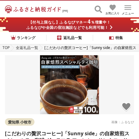
[PR]
お気に入り
メニュー
4
【付与上限なし】ふるなびマネー
％増量中！
ふるなびや全国の宿泊施設などでも利用可能！
ランキング
返礼品一覧
特集
TOP
全返礼品一覧
[こだわりの贅沢コーヒー]「Sunny side」の自家焙煎ス
ペシャルティ珈琲 グァテマラ ファンシー サンタロッサ
SHB(100g) こだわり贅沢コーヒー Sunny side 自家焙煎
スペシャルティ珈琲 SHB 100g 選べる 豆 粉 厳選 高品
質 アラビカ種 コーヒー豆 独特 ご褒美 愛知県 小牧市 送
料無料 [137S17]
愛知県 小牧市
画像：ふるなび
[こだわりの贅沢コーヒー]「Sunny side」の自家焙煎ス