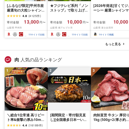
[ふるなび限定]甲州市産
★フジテレビ系列「ノン
[2026年発送]甘くてジ
厳選旬の大粒シャインマ
ストップ」で取り上げら
ーシー 厳選シャインマ
スカット 約1.3kg 2〜3
れました!★[2026年発送
スカット1.2kg (2026
4.6
(
4125
件
)
房[2026年発送]
先行予約]南アルプス市
月前半(1〜15日)から1
13,000
10,000
10,000
寄付金額
寄付金額
寄付金額
円〜
円〜
(MG)B12-472 FN-
産シャインマスカット
月下旬までの発送) フ
山梨県 甲州市
山梨県 南アルプス市
山梨県 富士吉田市
Limited-VO シャインマ
1.2kg以上(2〜3房)ふる
ーツ ぶどう 果物 山梨
スカット フルーツ
さと納税 おすすめ 山梨
産 2026 旬 大粒 高級 
11
サイトで比較
11
サイトで比較
1
サイトで掲載
県 南アルプス市 送料無
ドウ 葡萄 富士吉田市
料 AL
もっと見る
肉
人気の品ランキング
1
2
3
＼総合1位常連 高リピー
[期間限定・寄付額見直
肉卸直営 牛タン 厚切
ト率&衝撃の厚み10mm
し][全国最多日本一いわ
1kg (500g×2/厚さ約
厚切り牛タン 塩味/ ≪ス
て牛入り]ハンバーグ
10mm) 訳あり 訳有り
4.4
(
16189
件
)
ピード発送!!10営業日以
1.5kg(150g×10個) いわ
牛肉 焼肉 冷凍 スライ