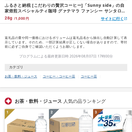
ふるさと納税 [こだわりの贅沢コーヒー]「Sunny side」の自
家焙煎スペシャルティ珈琲 グァテマラ ファンシー サンタロッ
サ SHB(200g) こだわ.. 愛知県小牧市
28
g
/
1,000
サイトに行く
円
返礼品の量や同一価格におけるボリュームは返礼品名から抽出し自動計算して表
示しています。そのため、一部計算結果が正しくない場合がありますので、寄付
前に必ずご自身でご確認いただくようお願いします。
プログラムによる最終更新日時 2026年08月07日 17時00分
カテゴリ
お茶・飲料・ジュース
コーヒー・コーヒー豆
コーヒー豆
お茶・飲料・ジュース
人気の品ランキング
1
2
3