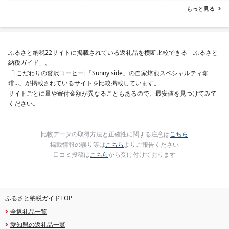
選べる 北海道 別海町 )
西京焼き 西京漬 西京
もっと見る
(クラウドファンディン
き 冷凍 厳選 鮮魚 漬け
グ対象)
漬魚 新鮮 小分け 人気
礼品 おかず おつまみ 
酒のあて 家計応援
10000円 魚喜 神奈川 
ふるさと納税22サイトに掲載されている返礼品を横断比較できる「ふるさと
南 藤沢
納税ガイド」。
「[こだわりの贅沢コーヒー]「Sunny side」の自家焙煎スペシャルティ珈
琲…」が掲載されているサイトを比較掲載しています。
サイトごとに量や寄付金額が異なることもあるので、最安値を見つけてみて
ください。
比較データの取得方法と正確性に関する注意は
こちら
掲載情報の誤り等は
こちら
よりご報告ください
口コミ投稿は
こちら
から受け付けております
ふるさと納税ガイドTOP
全返礼品一覧
愛知県の返礼品一覧