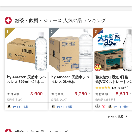
お茶・飲料・ジュース
人気の品ランキング
1
2
3
by Amazon 天然水 ラベ
by Amazon 天然水ラベ
強炭酸水 [最短3日発
ルレス 500ml ×24本 富
ルレス 2L×9本
送]VOX ストレート バ
士山の天然水 バナジウ
ジウム 強炭酸水 35本
4.8
(
812
件
)
ム含有 水 ミネラルウォ
500ml ラベルレス[富
3,900
3,750
5,500
寄付金額
寄付金額
寄付金額
円
円
円
ーター ペットボトル 静
吉田市限定カートン] 
静岡県 小山町
静岡県 小山町
山梨県 富士吉田市
岡県産 500ミリリットル
酸
(Smart Basic)
1
サイトで掲載
1
サイトで掲載
4
サイトで比較
もっと見る