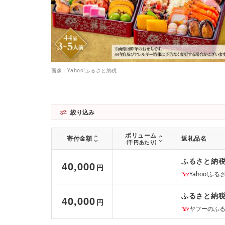
画像：Yahoo!ふるさと納税
絞り込み
ボリューム
寄付金額
返礼品名
(千円あたり)
ふるさと納税 
40,000
円
Yahoo!ふ
ふるさと納税 
40,000
円
ヤフーのふ