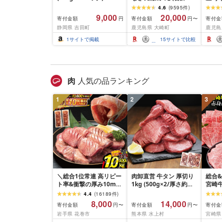
600g以上)
KN00
4.6
(
9595
件
)
なぎ 
9,000
20,000
寄付金額
寄付金額
寄付金
円
円〜
静岡県 吉田町
鹿児島県 大崎町
鹿児島
1
サイトで掲載
15
サイトで比較
肉
人気の品ランキング
1
2
3
＼総合1位常連 高リピー
肉卸直営 牛タン 厚切り
総合&
ト率&衝撃の厚み10mm
1kg (500g×2/厚さ約
宮崎牛
厚切り牛タン 塩味/ ≪ス
10mm) 訳あり 訳有り肉
ト (
4.4
(
16189
件
)
ピード発送!!10営業日以
牛肉 焼肉 冷凍 スライス
のみ) 
8,000
14,000
寄付金額
寄付金額
寄付金
円〜
円〜
内発送≫ 選べる内容量
業務用 バーベキュー
送時期
岩手県 花巻市
熊本県 水上村
宮崎県
500g / 1kg 定期便 毎月
BBQ おつまみ ギフト お
肉 す