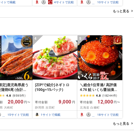
テーキ ギフト お中
焼き しゃぶしゃぶ 牛丼
豚肉 セット ジューシー
サイトで掲載
4
サイトで比較
10
サイトで比較
ギフト 送料無料
BBQ ギフト 贈り物 おす
ギフト 贈り物 おすすめ
-N203 [宮崎県都城
すめ 畜産農家応援 ミヤ
おかず 簡単調理 人気 送
もっと見る
チク 冷凍 宮崎県 日南市
料無料 長崎県 佐世保市
送料無料
豊味館
4
5
限定]鹿児島県産う
[ZIP!で紹介]ネギトロ
＼総合1位常連/ 高評価
蒲焼6尾 (合計
(100g×15パック)
4.76 鮭 いくら醤油漬け
以上)
ふるさと納税 いくら
4.6
(
9595
件
)
4.8
(
18244
件
)
200g / 400g / 800g /
20,000
9,000
12,000
額
寄付金額
寄付金額
円〜
円
円〜
1.6kg / 2.4kg 200g パッ
県 大崎町
静岡県 吉田町
北海道 白糠町
ク[選べる容量] 醤油漬け
海鮮 イクラ 小分け ふる
15
サイトで比較
1
サイトで掲載
18
サイトで比較
さと ランキング 人気 ギ
フト 高評価 ふるさと納
もっと見る
税 北海道 白糠町