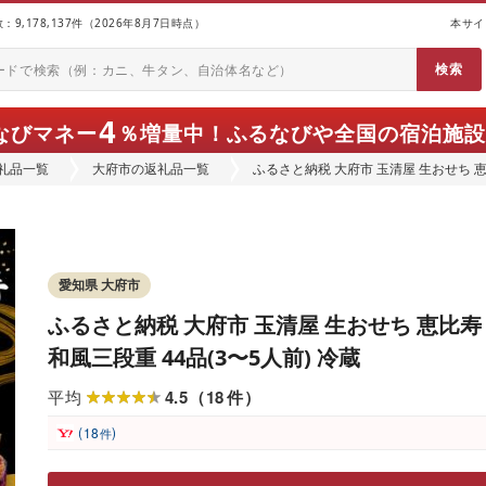
9,178,137件（2026年8月7日時点）
本サイ
4
なびマネー
％増量中！
ふるなびや全国の宿泊施設
礼品一覧
大府市の返礼品一覧
ふるさと納税 大府市 玉清屋 生おせち 恵比
愛知県 大府市
ふるさと納税 大府市 玉清屋 生おせち 恵比寿
和風三段重 44品(3〜5人前) 冷蔵
4.5
18
平均
（
件
）
(
)
18
件