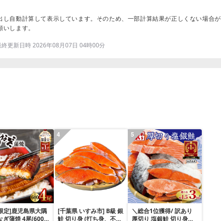
出し自動計算して表示しています。そのため、一部計算結果が正しくない場合が
願いします。
更新日時 2026年08月07日 04時00分
4
5
限定]鹿児島県大隅
[千葉県 いすみ市] B級 銀
＼総合1位獲得/ 訳あり
なぎ蒲焼 4尾(600g)
鮭 切り身 (打ち身、不揃
厚切り 塩銀鮭 切り身