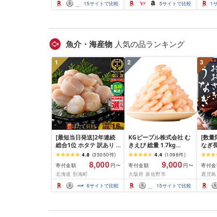
届く 牛肉 肉 BBQ ふるさ
祝い お中元 夏ギフト
ぶ ス
15
サイトで比較
5
サイトで比較
1
と 人気 ランキング 岩手
元 夏
県 花巻市
SKU
市]
魚介・海産物
人気の品ランキング
1
2
3
[最短当日発送]2年連続
KGピープル株式会社 む
[数量
総合1位 ホタテ 訳あり (
きえび 総量 1.7kg
なぎ長
ふるさと納税 ほたて ふ
(850g×2P) 特大 5Lサイ
600g
4.8
(
35050
件
)
4.4
(
1098
件
)
るさと納税 訳あり 帆立
ズ バナメイエビ バラ凍
8,000
9,000
寄付金額
寄付金額
寄付金
円〜
円〜
ふるさと わけあり ホタ
結 下処理不要 サイズ不
北海道 別海町
大阪府 泉佐野市
鹿児島
テ貝柱 貝 人気 不揃い 刺
揃い 訳あり
身 規格外 魚介 ランキン
6
サイトで比較
15
サイトで比較
グ 海鮮 冷凍 発送時期が
選べる 北海道 別海町 )
(クラウドファンディン
グ対象)