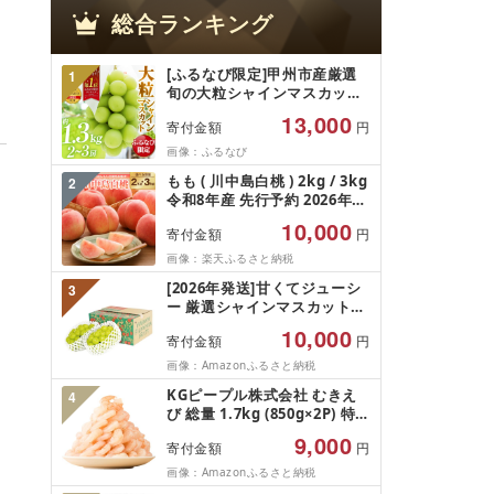
総合ランキング
[ふるなび限定]甲州市産厳選
1
旬の大粒シャインマスカット
約1.3kg 2〜3房[2026年発送]
13,000
寄付金額
円
(MG)B12-472 FN-Limited-
VO シャインマスカット フル
画像：ふるなび
ーツ
もも ( 川中島白桃 ) 2kg / 3kg
2
令和8年産 先行予約 2026年
山形県産 桃 白桃 果物 フルー
10,000
寄付金額
円
ツ 秀品 のし 贈答 ギフト おす
そ分け 期間限定 冷蔵便 送料
画像：楽天ふるさと納税
無料 産地直送 お取り寄せ [ 山
[2026年発送]甘くてジューシ
3
形県 天童市 ]
ー 厳選シャインマスカット
1.2kg (2026年9月前半(1〜15
10,000
寄付金額
円
日)から10月下旬までの発送)
フルーツ ぶどう 果物 山梨県
画像：Amazonふるさと納税
産 2026 旬 大粒 高級 ブドウ
KGピープル株式会社 むきえ
4
葡萄 富士吉田市
び 総量 1.7kg (850g×2P) 特大
5Lサイズ バナメイエビ バラ
9,000
寄付金額
円
凍結 下処理不要 サイズ不揃い
訳あり
画像：Amazonふるさと納税