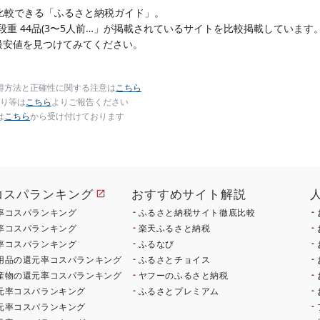
比較できる「ふるさと納税ガイド」。
三段重 44品(3〜5人前…」が掲載されているサイトを比較掲載しています
最安値を見つけてみてください。
得方法と正確性に関する注意は
こちら
り等は
こちら
よりご報告ください
は
こちら
から受け付けております
コスパランキング
おすすめサイト解説
率コスパランキング
ふるさと納税サイト徹底比較
率コスパランキング
楽天ふるさと納税
率コスパランキング
ふるなび
用品の還元率コスパランキング
ふるさとチョイス
産物の還元率コスパランキング
ヤフーのふるさと納税
元率コスパランキング
ふるさとプレミアム
元率コスパランキング