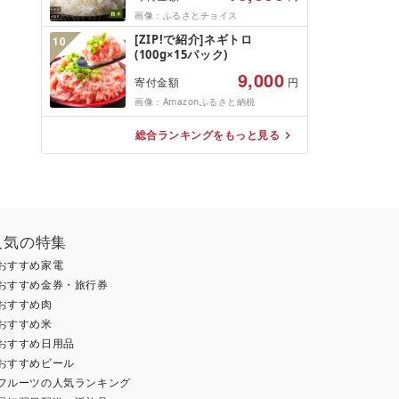
10kg(5kg×2袋)精米 お米 米
画像：ふるさとチョイス
5kg×2 10kg
。
[ZIP!で紹介]ネギトロ
10
(100g×15パック)
9,000
寄付金額
円
画像：Amazonふるさと納税
総合ランキングをもっと見る
人気の特集
おすすめ家電
おすすめ金券・旅行券
おすすめ肉
おすすめ米
おすすめ日用品
おすすめビール
フルーツの人気ランキング