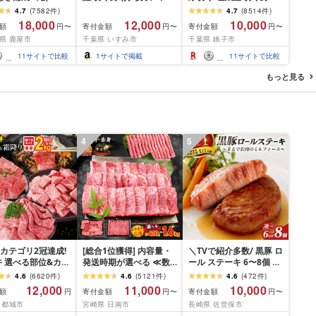
7-004-04-cp18 う
い、色飛び) 約2.4kg 冷
1.5kg 2kg 3kg 定期便
4.7
(
7582
件
)
4.7
(
8514
件
)
鰻 魚 惣菜 総菜
凍 魚 訳あり 海鮮 西川
[選べる内容量] 人気 鮭
18,000
12,000
10,000
額
寄付金額
寄付金額
円〜
円〜
円〜
おつまみ おかず
さけ しゃけ サーモン 魚
県 鹿屋市
千葉県 いすみ市
千葉県 銚子市
魚介類 魚介 魚貝 水産 海
鮮 海産物 冷凍 厚切 肉
11
サイトで比較
1
サイトで掲載
11
サイトで比較
厚 塩鮭 銀鮭 ふるさと 送
料無料 切身 規格外 千葉
もっと見る
県 銚子市 銚子東洋
4
5
カテゴリ2冠達成!
[総合1位獲得] 内容量・
＼TVで紹介多数/ 黒豚 ロ
 選べる部位&カッ
発送時期が選べる ≪数
ール ステーキ 6〜8個 ≪
赤身&霜降り)or(赤身
量限定≫ 宮崎牛 赤身 ス
お箸でほぐせるやわらか
4.6
(
6620
件
)
4.6
(
5121
件
)
4.6
(
472
件
)
500g 1kg 2kg[発
ライス 焼肉 国産 肉 牛肉
さ≫ 職人厳選 無添加 小
12,000
11,000
10,000
額
寄付金額
寄付金額
円
円〜
円〜
が選べる] 牛肉 焼
薄切り 黒毛和牛 A4 A5
分け オリジナル ポーク
 都城市
宮崎県 日南市
長崎県 佐世保市
き焼き しゃぶしゃ
人気 小分け 焼き肉 すき
ステーキ 子供も安心 豚