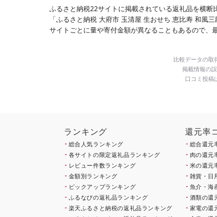
ふるさと納税22サイトに掲載されている返礼品を横断
「ふるさと納税 大府市 玉清屋 生おせち 恵比寿 和風
サイトごとに量や寄付金額が異なることもあるので、
比較データの取
掲載情報の誤
口コミ投稿
ランキング
還元率
総合人気ランキング
総合還元
各サイトの限定返礼品ランキング
肉の還元
レビュー件数ランキング
米の還元
金額別ランキング
雑貨・日
ピックアップランキング
魚介・海
ふるなびの返礼品ランキング
酒類の還
楽天ふるさと納税の返礼品ランキング
家電の還