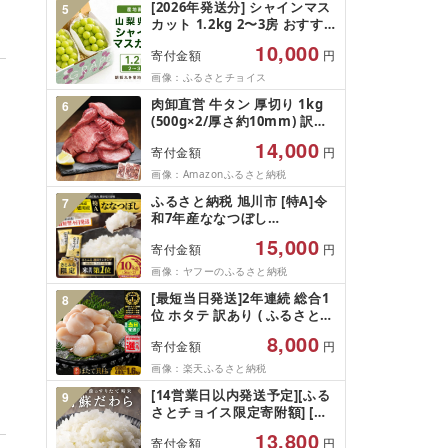
[2026年発送分] シャインマス
5
カット 1.2kg 2〜3房 おすす
め 人気 山梨県 産地直送 フル
10,000
寄付金額
円
ーツ ブドウ 果物 ぶどう シャ
イン マスカット くだもの お
画像：ふるさとチョイス
届け 国産 葡萄 贈答 新鮮
肉卸直営 牛タン 厚切り 1kg
6
(500g×2/厚さ約10mm) 訳あ
り 訳有り肉 牛肉 焼肉 冷凍 ス
14,000
寄付金額
円
ライス 業務用 バーベキュー
BBQ おつまみ ギフト お祝い
画像：Amazonふるさと納税
お中元 夏ギフト
ふるさと納税 旭川市 [特A]令
7
和7年産ななつぼし
10kg(5kg×2)北海道旭川産 米
15,000
寄付金額
円
お米[さとふる限定]_05957
画像：ヤフーのふるさと納税
[最短当日発送]2年連続 総合1
8
位 ホタテ 訳あり ( ふるさと納
税 ほたて ふるさと納税 訳あ
8,000
寄付金額
円
り 帆立 ふるさと わけあり ホ
タテ貝柱 貝 人気 不揃い 刺身
画像：楽天ふるさと納税
規格外 魚介 ランキング 海鮮
[14営業日以内発送予定][ふる
9
冷凍 発送時期が選べる 北海道
さとチョイス限定寄附額] [令
別海町 )(クラウドファンディ
和7年産] 阿蘇だわら 熊本県
ング対象)
13,800
寄付金額
円
高森町 オリジナル米 計