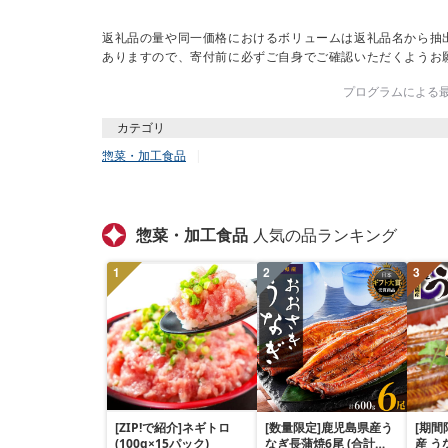
返礼品の量や同一価格におけるボリュームは返礼品名から抽
ありますので、寄付前に必ずご自身でご確認いただくようお
プログラムによる最終
カテゴリ
惣菜・加工食品
惣菜・加工食品
人気の品ランキング
1
2
3
[ZIP!で紹介]ネギトロ
[数量限定]鹿児島県産う
[期間
(100g×15パック)
なぎ長蒲焼6尾 (合計
産 う