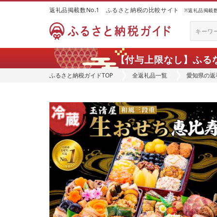
返礼品掲載数No.1 ふるさと納税の比較サイト
※返礼品掲載数：
【付与上限なし】ふる
ふるさと納税ガイドTOP
全返礼品一覧
愛知県の返