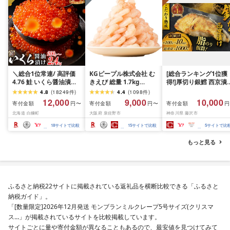
＼総合1位常連/ 高評価
KGピープル株式会社 む
[総合ランキング1位獲
4.76 鮭 いくら醤油漬け
きえび 総量 1.7kg
得!]厚切り銀鱈 西京漬
ふるさと納税 いくら
(850g×2P) 特大 5Lサイ
訳あり 銀鱈 西京漬け 
4.8
(
18249
件
)
4.4
(
1098
件
)
200g / 400g / 800g /
ズ バナメイエビ バラ凍
約 1,000g (約 100g × 
12,000
9,000
10,000
寄付金額
寄付金額
寄付金額
円〜
円〜
円
1.6kg / 2.4kg 200g パッ
結 下処理不要 サイズ不
切) 西京味噌 西京みそ 
北海道 白糠町
大阪府 泉佐野市
神奈川県 藤沢市
ク[選べる容量] 醤油漬け
揃い 訳あり
噌漬け みそ 味噌 鮮魚 
海鮮 イクラ 小分け ふる
介 銀だら 銀ダラ ギン
18
サイトで比較
15
サイトで比較
5
サイトで比
さと ランキング 人気 ギ
ラ ぎんだら 鱈 タラ 魚
フト 高評価 ふるさと納
西京焼き 西京漬 西京
もっと見る
税 北海道 白糠町
き 冷凍 厳選 鮮魚 漬け
漬魚 新鮮 小分け 人気
礼品 おかず おつまみ 
酒のあて 家計応援
10000円 魚喜 神奈川 
ふるさと納税22サイトに掲載されている返礼品を横断比較できる「ふるさと
南 藤沢
納税ガイド」。
「[数量限定]2026年12月発送 モンブランミルクレープ5号サイズ(クリスマ
ス…」が掲載されているサイトを比較掲載しています。
サイトごとに量や寄付金額が異なることもあるので、最安値を見つけてみて