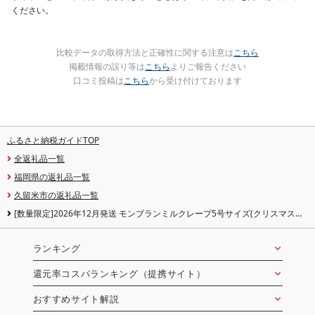
ください。
比較データの取得方法と正確性に関する注意は
こちら
掲載情報の誤り等は
こちら
よりご報告ください
口コミ投稿は
こちら
から受け付けております
ふるさと納税ガイドTOP
全返礼品一覧
福岡県の返礼品一覧
久留米市の返礼品一覧
[数量限定]2026年12月発送 モンブランミルクレープ5号サイズ(クリスマスピ
ック)_クリスマスケーキ モンブラン ケーキ ミルクレープ スイーツ 5号 ケーキ
クリスマス シュシュクレープ 和食のたまご 濃厚クリーム マロンクリーム 渋皮
煮 デザート ホール ギフト 冷凍 お取り寄せ 久留米市 送料無料_Dw035
ランキング
〔Dw035〕
還元率コスパランキング（提携サイト）
おすすめサイト解説