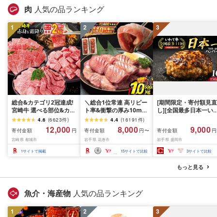
肉
人気の品ランキング
1
2
3
総合&カテゴリ2冠達成!
＼総合1位常連 高リピー
[期間限定・寄付額見直
宮崎牛 選べる部位&カッ
ト率&衝撃の厚み10mm
し][全国最多日本一い
ト (赤身&霜降り)or(赤身
厚切り牛タン 塩味/ ≪ス
て牛入り]ハンバーグ
4.6
(
6623
件
)
4.4
(
16191
件
)
のみ) 500g 1kg 2kg[発
ピード発送!!10営業日以
1.5kg(150g×10個) い
12,000
8,000
9,000
寄付金額
寄付金額
寄付金額
円
円〜
円
送時期が選べる] 牛肉 焼
内発送≫ 選べる内容量
て牛 × 岩中豚 ハンバー
宮崎県 都城市
岩手県 花巻市
岩手県 盛岡市
肉 すき焼き しゃぶしゃ
500g / 1kg 定期便 毎月
グ 合挽き 合い挽き 黒
ぶ ステーキ ギフト お中
届く 牛肉 肉 BBQ ふるさ
和牛 人気 冷凍 個包装 
1
サイトで掲載
15
サイトで比較
3
サイトで比較
元 夏ギフト 送料無料
と 人気 ランキング 岩手
分け 冷凍 牛肉 豚肉 和
SKU-N203 [宮崎県都城
県 花巻市
ビーフ ポーク はんば
もっと見る
市]
ぐ 挽肉 お肉 ミンチ 肉
お弁当 hannba-gu ラ
キング 1位 1万円以下 
魚介・海産物
人気の品ランキング
手県 盛岡市 東北 岩手 
岡 shikoku001k
1
2
3