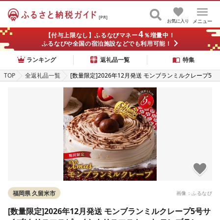
[PR]
お気に入り
メニュー
4
【付与上限なし】ふるなびマネー
％増量中！
ふるなびや全国の宿泊施設などでも利用可能！
ランキング
返礼品一覧
特集
TOP
全返礼品一覧
[数量限定]2026年12月発送 モンブランミルクレープ5
号サイズ(クリスマスピック)_クリスマスケーキ モンブ
ラン ケーキ ミルクレープ スイーツ 5号 ケーキ クリス
マス シュシュクレープ 和食のたまご 濃厚クリーム マ
ロンクリーム 渋皮煮 デザート ホール ギフト 冷凍 お取
り寄せ 久留米市 送料無料_Dw035 〔Dw035〕
福岡県 久留米市
画像：ふるなび
[数量限定]2026年12月発送 モンブランミルクレープ5号サ