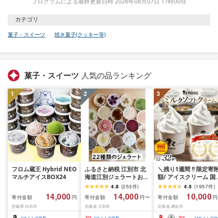
プログラムによる最終更新日時 2026年08月07日 17時00分
カテゴリ
菓子・スイーツ
焼き菓子(クッキー等)
菓子・スイーツ
人気の品ランキング
1
2
3
フロム蔵王 Hybrid NEO
ふるさと納税 江別市 北
＼残り1週間 !! 限定寄
マルチアイスBOX24
海道江別ジェラートおま
額/ アイスクリーム 国
かせ22種類セット
大会2冠! Rimo カップ
4.8
(
253
件
)
4.5
(
1957
件
)
[80ml×22個]
フトクリーム 選べる
14,000
14,000
10,000
寄付金額
寄付金額
寄付金額
円
円〜
円
120ml × 12~32個 [ 
宮城県 白石市
北海道 江別市
北海道 網走市
さと納税 アイス ふる
と納税 アイスクリーム
1
サイトで掲載
1
サイトで掲載
14
サイトで比