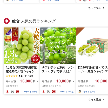
セット ふるさと納税 
ェラート 北海道 人気 
もっと見る
イーツ ランキング ふ
さと]
総合
人気の品ランキング
1
2
3
[ふるなび限定]甲州市産
★フジテレビ系列「ノン
[2026年発送]甘くてジ
厳選旬の大粒シャインマ
ストップ」で取り上げら
ーシー 厳選シャインマ
スカット 約1.3kg 2〜3
れました!★[2026年発送
スカット1.2kg (2026
4.6
(
4126
件
)
房[2026年発送]
先行予約]南アルプス市
月前半(1〜15日)から1
13,000
10,000
10,000
寄付金額
寄付金額
寄付金額
円〜
円〜
(MG)B12-472 FN-
産シャインマスカット
月下旬までの発送) フ
山梨県 甲州市
山梨県 南アルプス市
山梨県 富士吉田市
Limited-VO シャインマ
1.2kg以上(2〜3房)ふる
ーツ ぶどう 果物 山梨
スカット フルーツ
さと納税 おすすめ 山梨
産 2026 旬 大粒 高級 
11
サイトで比較
11
サイトで比較
1
サイトで掲載
県 南アルプス市 送料無
ドウ 葡萄 富士吉田市
料 AL
もっと見る