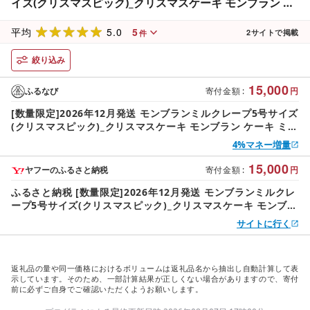
イズ(クリスマスピック)_クリスマスケーキ モンブラン ケ
ーキ ミルクレープ スイーツ 5号 ケーキ クリスマス シュ
5.0
5
シュクレープ 和食のたまご 濃厚クリーム マロンクリーム
平均
2
サイトで掲載
件
渋皮煮 デザート ホール ギフト 冷凍 お取り寄せ 久留米市
絞り込み
送料無料_Dw035 〔Dw035〕
15,000
ふるなび
寄付金額
:
円
[数量限定]2026年12月発送 モンブランミルクレープ5号サイズ
(クリスマスピック)_クリスマスケーキ モンブラン ケーキ ミル
クレープ スイーツ 5号 ケーキ クリスマス シュシュクレープ
4%マネー増量
和食のたまご 濃厚クリーム マロンクリーム 渋皮煮 デザート
ホール ギフト 冷凍 お取り寄せ 久留米市 送料無料_Dw035
15,000
ヤフーのふるさと納税
寄付金額
:
円
〔Dw035〕
ふるさと納税 [数量限定]2026年12月発送 モンブランミルクレ
ープ5号サイズ(クリスマスピック)_クリスマスケーキ モンブラ
ン モンブランケ.. 福岡県久留米市
サイトに行く
返礼品の量や同一価格におけるボリュームは返礼品名から抽出し自動計算して表
示しています。そのため、一部計算結果が正しくない場合がありますので、寄付
前に必ずご自身でご確認いただくようお願いします。