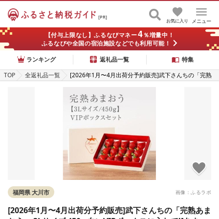
[PR]
お気に入り
メニュー
4
【付与上限なし】ふるなびマネー
％増量中！
ふるなびや全国の宿泊施設などでも利用可能！
ランキング
返礼品一覧
特集
TOP
全返礼品一覧
[2026年1月〜4月出荷分予約販売]武下さんちの「完熟
あまおう」 3Lサイズ 450g 白いVIPボックスに入れて!
[あまおう 完熟 いちご 苺 イチゴ くだもの 果物 フルー
ツ 大粒 450g ご当地 ブランド ギフト 人気 おすすめ 送
料無料 福岡県 大川市 AA068]
福岡県 大川市
画像：ふるラボ
[2026年1月〜4月出荷分予約販売]武下さんちの「完熟あま