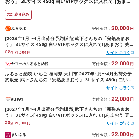
おう」 3Lサイズ 450g 白いVIPボックスに入れて![あまお
う 完熟 いちご 苺 イチゴ くだもの 果物 フルーツ 大粒
450g ご当地 ブランド ギフト 人気 おすすめ 送料無料 福
絞り込み
岡県 大川市 AA068]
20,000
ふるラボ
寄付金額
:
円
[2026年1月〜4月出荷分予約販売]武下さんちの「完熟あまお
う」 3Lサイズ 450g 白いVIPボックスに入れて![あまおう 完
熟 いちご 苺 イチゴ くだもの 果物 フルーツ 大粒 450g ご当
22
g
/
1,000
サイトに行く
円
地 ブランド ギフト 人気 おすすめ 送料無料 福岡県 大川市
AA068]
22,000
ヤフーのふるさと納税
寄付金額
:
円
ふるさと納税 いちご 福岡県 大川市 2027年1月〜4月出荷分予
約販売 武下さんちの「完熟あまおう」 3Lサイズ 450g 白い
VIPボックスに入れて あまおう 完熟 い…
サイトに行く
22,000
au PAY
寄付金額
:
円
[2027年1月〜4月出荷分予約販売]武下さんちの「完熟あまお
う」 3Lサイズ 450g 白いVIPボックスに入れて![あまおう 完
熟 いちご 苺 イチゴ くだもの 果物 フルーツ 大粒 450g ご当
20
g
/
1,000
サイトに行く
円
地 ブランド ギフト 人気 おすすめ 送料無料 福岡県 大川市
AA068]
22,000
まいふる
寄付金額
:
円