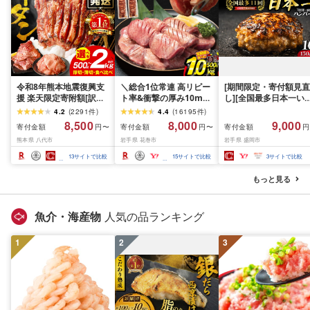
令和8年熊本地震復興支
＼総合1位常連 高リピー
[期間限定・寄付額見直
援 楽天限定寄附額[訳あ
ト率&衝撃の厚み10mm
し][全国最多日本一い
り]牛タン 500g〜2kg 肉
厚切り牛タン 塩味/ ≪ス
て牛入り]ハンバーグ
4.2
(
2291
件
)
4.4
(
16195
件
)
牛肉 訳あり 牛タン 冷凍
ピード発送!!10営業日以
1.5kg(150g×10個) い
8,500
8,000
9,000
寄付金額
寄付金額
寄付金額
円〜
円〜
円
小分け 厚切り 薄切り 食
内発送≫ 選べる内容量
て牛 × 岩中豚 ハンバー
熊本県 八代市
岩手県 花巻市
岩手県 盛岡市
べ比べ 500g 1kg 1.5kg
500g / 1kg 定期便 毎月
グ 合挽き 合い挽き 黒
2kg 牛 人気 ビーフ 牛た
届く 牛肉 肉 BBQ ふるさ
和牛 人気 冷凍 個包装 
13
サイトで比較
15
サイトで比較
3
サイトで比較
ん ふるさと納税 ランキ
と 人気 ランキング 岩手
分け 冷凍 牛肉 豚肉 和
ング スピード発送 送料
県 花巻市
ビーフ ポーク はんば
もっと見る
無料
ぐ 挽肉 お肉 ミンチ 肉
お弁当 hannba-gu ラ
キング 1位 1万円以下 
魚介・海産物
人気の品ランキング
手県 盛岡市 東北 岩手 
岡 shikoku001k
1
2
3