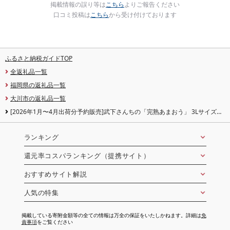
掲載情報の誤り等は
こちら
よりご報告ください
口コミ投稿は
こちら
から受け付けております
ふるさと納税ガイドTOP
全返礼品一覧
福岡県の返礼品一覧
大川市の返礼品一覧
[2026年1月〜4月出荷分予約販売]武下さんちの「完熟あまおう」 3Lサイズ
450g 白いVIPボックスに入れて![あまおう 完熟 いちご 苺 イチゴ くだもの 果物
フルーツ 大粒 450g ご当地 ブランド ギフト 人気 おすすめ 送料無料 福岡県 大
川市 AA068]
ランキング
還元率コスパランキング（提携サイト）
おすすめサイト解説
人気の特集
掲載している寄附金額等の全ての情報は万全の保証をいたしかねます。詳細は
免
責事項
をご覧ください