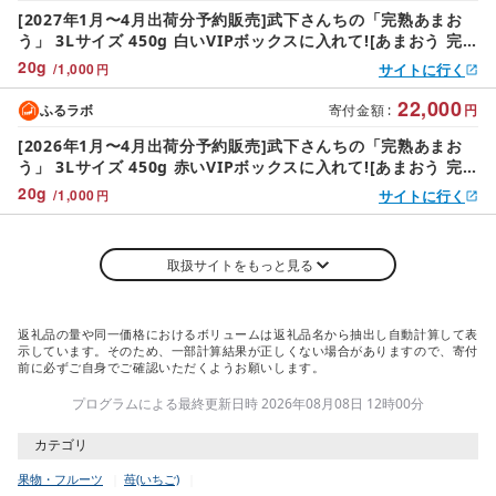
[2027年1月〜4月出荷分予約販売]武下さんちの「完熟あまお
う」 3Lサイズ 450g 白いVIPボックスに入れて![あまおう 完
熟 いちご 苺 イチゴ くだもの 果物 フルーツ 大粒 450g ご当
20
g
/
1,000
サイトに行く
円
地 ブランド ギフト 人気 おすすめ 送料無料 福岡県 大川市
AA068]
22,000
ふるラボ
寄付金額
:
円
[2026年1月〜4月出荷分予約販売]武下さんちの「完熟あまお
う」 3Lサイズ 450g 赤いVIPボックスに入れて![あまおう 完
熟 いちご 苺 イチゴ くだもの 果物 フルーツ 大粒 450g ご当
20
g
/
1,000
サイトに行く
円
地 ブランド ギフト 人気 おすすめ 送料無料 福岡県 大川市
AA069]
取扱サイトをもっと見る
返礼品の量や同一価格におけるボリュームは返礼品名から抽出し自動計算して表
示しています。そのため、一部計算結果が正しくない場合がありますので、寄付
前に必ずご自身でご確認いただくようお願いします。
プログラムによる最終更新日時 2026年08月08日 12時00分
カテゴリ
果物・フルーツ
苺(いちご)