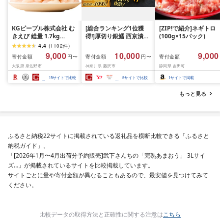
KGピープル株式会社 む
[総合ランキング1位獲
[ZIP!で紹介]ネギトロ
きえび 総量 1.7kg
得!]厚切り銀鱈 西京漬け
(100g×15パック)
(850g×2P) 特大 5Lサイ
訳あり 銀鱈 西京漬け 計
4.4
(
1102
件
)
ズ バナメイエビ バラ凍
約 1,000g (約 100g × 10
9,000
10,000
9,000
寄付金額
寄付金額
寄付金額
円〜
円〜
結 下処理不要 サイズ不
切) 西京味噌 西京みそ 味
大阪府 泉佐野市
神奈川県 藤沢市
静岡県 吉田町
揃い 訳あり
噌漬け みそ 味噌 鮮魚 魚
介 銀だら 銀ダラ ギンダ
15
サイトで比較
5
サイトで比較
1
サイトで掲載
ラ ぎんだら 鱈 タラ 魚
西京焼き 西京漬 西京や
もっと見る
き 冷凍 厳選 鮮魚 漬け魚
漬魚 新鮮 小分け 人気返
礼品 おかず おつまみ お
酒のあて 家計応援
10000円 魚喜 神奈川 湘
ふるさと納税22サイトに掲載されている返礼品を横断比較できる「ふるさと
南 藤沢
納税ガイド」。
「[2026年1月〜4月出荷分予約販売]武下さんちの「完熟あまおう」 3Lサイ
ズ…」が掲載されているサイトを比較掲載しています。
サイトごとに量や寄付金額が異なることもあるので、最安値を見つけてみて
ください。
比較データの取得方法と正確性に関する注意は
こちら