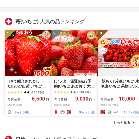
苺(いちご)
人気の品ランキング
1
2
3
[TVで紹介されまし
[アフター保証][先行予
[訳あり] 冷凍いちご 3k
た!]2027出荷 いちご あ
約]いちご あまおう 大木
冷凍 いちご 果物 フル
まおう 苺 選べる内容量
町 合計500〜1000g
ツ デザート アイス ジ
4.4
(
8158
件
)
4.4
(
1301
件
)
定期便 先行予約 内容量
[2027年1月〜3月に順次
ム ヨーグルト スムー
6,500
9,000
10,000
寄付金額
寄付金額
寄付金額
円
円〜
円
苺 送料無料 [着日指定不
出荷予定] ランキング入
ー シャーベット ケー
福岡県 小竹町
福岡県 大木町
神奈川県 平塚市
可][2027年2月中旬-3月
賞 フルーツ 苺 イチゴ あ
ショートケーキ ストロ
中旬頃出荷]イチゴ 果物
かい まるい おおきい う
ベリー おやつ 苺 イチ
1
サイトで掲載
12
サイトで比較
7
サイトで比
フルーツ 福岡県 鞍手郡
まい おすすめ 9000円 果
ichigo 果実 果汁 冷凍
小竹町 ギフト 人気 おす
物
品 サイズ 不揃い 訳あ
もっと見る
すめ [配送不可地域:離島]
訳アリ 人気 子ども 家
用 おすすめ JA湘南 湘
農業協同組合 神奈川県