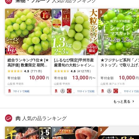
果物・フルーツ
人気の品ランキング
平塚市
1
2
3
総合ランキング1位★ [★
[ふるなび限定]甲州市産
★フジテレビ系列「ノ
高評価] 数量限定 期間限
厳選旬の大粒シャインマ
ストップ」で取り上げ
定 2026年 先行予約 山梨
スカット 約1.3kg 2〜3
れました!★[2026年発
4.5
(
771
件
)
4.6
(
4127
件
)
県産 ぶどう シャイン マ
房[2026年発送]
先行予約]南アルプス市
10,000
13,000
10,000
寄付金額
寄付金額
寄付金額
円
円〜
円
スカット フルーツ王国
(MG)B12-472 FN-
産シャインマスカット
山梨県 甲府市
山梨県 甲州市
山梨県 南アルプス市
人気 果物 2〜3房 冷蔵
Limited-VO シャインマ
1.2kg以上(2〜3房)ふ
1kg 以上 種なし 大粒 高
スカット フルーツ
さと納税 おすすめ 山
1
サイトで掲載
11
サイトで比較
11
サイトで比
級 甘い [2026年8月下
県 南アルプス市 送料
旬〜10月上旬頃順次発
料 AL
もっと見る
送]
肉
人気の品ランキング
1
2
3