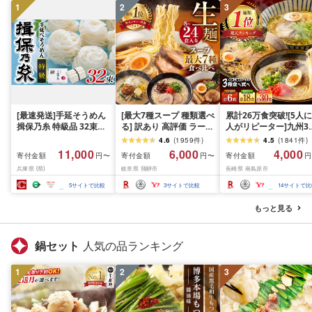
1
2
3
[最速発送]手延そうめん
[最大7種スープ 種類選べ
累計26万食突破![5人に
揖保乃糸 特級品 32束
る] 訳あり 高評価 ラーメ
人がリピーター]九州3
1.6kg / 素麺 そうめん 揖
ン 食べ比べ セット 簡易
の味 ラーメン / 楽天
4.6
(
1959
件
)
4.5
(
1841
件
)
保乃糸 手延べそうめん
包装 高山 24食 岐阜 飛騨
選べる内容量 ラーメン
11,000
6,000
4,000
寄付金額
寄付金額
寄付金額
円〜
円〜
円
にゅうめん にゅう麺 麺
市 老田屋 時短 保存食 常
らーめん 豚骨 豚骨ラ
兵庫県 (県)
岐阜県 飛騨市
長崎県 南島原市
のし ギフト お歳暮
温 訳アリ 福袋 規格外 訳
メン とんこつラーメン
アリ キャンプ 詰め合わ
あごだし 熊本 食べ比
5
サイトで比較
3
サイトで比較
14
サイトで比
せ 豚骨 醤油 塩 味噌
小分け 簡易包装 訳あり
担々麺
南島原市 / ふるせ
もっと見る
鍋セット
人気の品ランキング
1
2
3