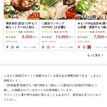
博多若杉 [訳あり]牛もつ
＼総合ランキング
★もつ100g追加★[選
鍋セット 4〜20人前(2人
TOP50!/_[大反響!]
る容量・国産牛もつ鍋
前×2〜10セット) ( ふる
[1000g]博多本場もつ鍋
ット] 国産牛もつ鍋 6
4.6
(
3564
件
)
4.4
(
247
件
)
4.5
(
2046
件
)
さと納税 もつ鍋 人気 ラ
醤油味「2人前×5回分」_
前 / 8人前 / 10人前 / 1
8,500
13,000
7,500
寄付金額
寄付金額
寄付金額
円〜
円〜
円
ンキング 本場 国産牛 小
鍋 もつ モツ モツ鍋 鍋セ
人前 国産牛もつ鍋(醤
福岡県 福智町
福岡県 大野城市
福岡県 遠賀町
分け 冷凍 鍋 鍋セット ホ
ット しょうゆ 醤油 福岡
味 / みそ味 / 醤油味&
ルモン 送料無料 最短発
福岡県 大野城市 人気 [配
そ味) / 水炊きセット 
9
サイトで比較
11
サイトで比較
11
サイトで比
送 福岡県 )
送不可地域:離島]
つ鍋 モツ鍋 水炊き 鍋
理 お鍋 牛もつ 牛小腸 
もっと見る
ルモン ちゃんぽん麺 
凍
ふるさと納税22サイトに掲載されている返礼品を横断比較できる「ふるさと
納税ガイド」。
「[肉屋厳選“国産牛もつ鍋"]博多もつ鍋セット(醤油)3人前/限定50個[もつ
鍋…」が掲載されているサイトを比較掲載しています。
サイトごとに量や寄付金額が異なることもあるので、最安値を見つけてみて
ください。