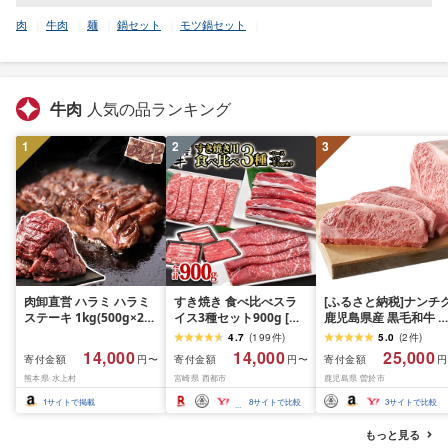
肉
牛肉
麺
鍋セット
モツ鍋セット
牛肉
人気の品ランキング
1
2
3
肉卸直営 ハラミ ハラミ
すき焼き 食べ比べスラ
[ふるさと納税]ナンチ
ステーキ 1kg(500g×2パ
イス3種セット900g [グ
鹿児島県産 黒毛和牛 
ック) 2〜3人前 焼肉 は
ランプリ受賞]小分け ロ
ースステーキ 4枚・計
4.7
(
199
件
)
5.0
(
2
件
)
らみ 牛はらみ 厚切りハ
ース バラ モモorカタ 牛
1kg[A608]
14,000
14,000
25,000
寄付金額
寄付金額
寄付金額
円〜
円〜
円
ラミ 肉 牛肉 [肉卸厳選
肉 鉄板焼肉 焼きしゃぶ
熊本県 水上村
宮崎県 西都市
鹿児島県 曽於市
究極の多汁感 極厚ハラ
すき焼き肉 [14-10a]リピ
ミステーキ1kg] (1kg, 1,
ーター続出!! 肉ランキン
1
サイトで掲載
8
サイトで比較
3
サイトで比較
キログラム)
グ
もっと見る