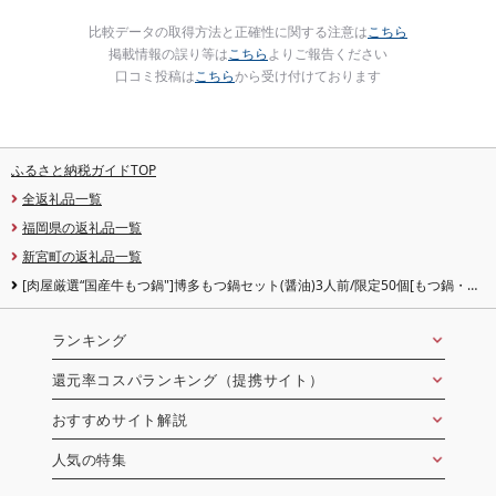
比較データの取得方法と正確性に関する注意は
こちら
掲載情報の誤り等は
こちら
よりご報告ください
口コミ投稿は
こちら
から受け付けております
ふるさと納税ガイドTOP
全返礼品一覧
福岡県の返礼品一覧
新宮町の返礼品一覧
[肉屋厳選“国産牛もつ鍋"]博多もつ鍋セット(醤油)3人前/限定50個[もつ鍋・醤
油味] ホルモン 牛小腸 ちゃんぽん麺 コラーゲン 濃厚 スープ.A1693
ランキング
還元率コスパランキング（提携サイト）
おすすめサイト解説
人気の特集