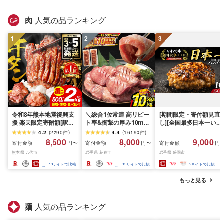
肉
人気の品ランキング
1
2
3
令和8年熊本地震復興支
＼総合1位常連 高リピー
[期間限定・寄付額見直
援 楽天限定寄附額[訳あ
ト率&衝撃の厚み10mm
し][全国最多日本一い
り]牛タン 500g〜2kg 肉
厚切り牛タン 塩味/ ≪ス
て牛入り]ハンバーグ
4.2
(
2290
件
)
4.4
(
16193
件
)
牛肉 訳あり 牛タン 冷凍
ピード発送!!10営業日以
1.5kg(150g×10個) い
8,500
8,000
9,000
寄付金額
寄付金額
寄付金額
円〜
円〜
円
小分け 厚切り 薄切り 食
内発送≫ 選べる内容量
て牛 × 岩中豚 ハンバー
熊本県 八代市
岩手県 花巻市
岩手県 盛岡市
べ比べ 500g 1kg 1.5kg
500g / 1kg 定期便 毎月
グ 合挽き 合い挽き 黒
2kg 牛 人気 ビーフ 牛た
届く 牛肉 肉 BBQ ふるさ
和牛 人気 冷凍 個包装 
13
サイトで比較
15
サイトで比較
3
サイトで比較
ん ふるさと納税 ランキ
と 人気 ランキング 岩手
分け 冷凍 牛肉 豚肉 和
ング スピード発送 送料
県 花巻市
ビーフ ポーク はんば
もっと見る
無料
ぐ 挽肉 お肉 ミンチ 肉
お弁当 hannba-gu ラ
キング 1位 1万円以下 
麺
人気の品ランキング
手県 盛岡市 東北 岩手 
岡 shikoku001k