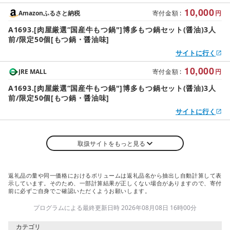
10,000
Amazonふるさと納税
寄付金額
:
円
A1693.[肉屋厳選“国産牛もつ鍋"]博多もつ鍋セット(醤油)3人
前/限定50個[もつ鍋・醤油味]
サイトに行く
10,000
JRE MALL
寄付金額
:
円
A1693.[肉屋厳選“国産牛もつ鍋"]博多もつ鍋セット(醤油)3人
前/限定50個[もつ鍋・醤油味]
サイトに行く
取扱サイトをもっと見る
返礼品の量や同一価格におけるボリュームは返礼品名から抽出し自動計算して表
示しています。そのため、一部計算結果が正しくない場合がありますので、寄付
前に必ずご自身でご確認いただくようお願いします。
プログラムによる最終更新日時 2026年08月08日 16時00分
カテゴリ