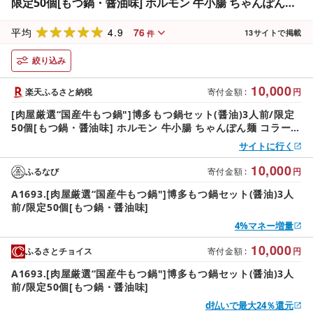
限定50個[もつ鍋・醤油味] ホルモン 牛小腸 ちゃんぽん麺
コラーゲン 濃厚 スープ.A1693
4.9
76
平均
13
サイトで掲載
件
絞り込み
10,000
楽天ふるさと納税
寄付金額
:
円
[肉屋厳選“国産牛もつ鍋"]博多もつ鍋セット(醤油)3人前/限定
50個[もつ鍋・醤油味] ホルモン 牛小腸 ちゃんぽん麺 コラーゲ
ン 濃厚 スープ.A1693
サイトに行く
10,000
ふるなび
寄付金額
:
円
A1693.[肉屋厳選“国産牛もつ鍋"]博多もつ鍋セット(醤油)3人
前/限定50個[もつ鍋・醤油味]
4%マネー増量
10,000
ふるさとチョイス
寄付金額
:
円
A1693.[肉屋厳選“国産牛もつ鍋"]博多もつ鍋セット(醤油)3人
前/限定50個[もつ鍋・醤油味]
d払いで最大24％還元