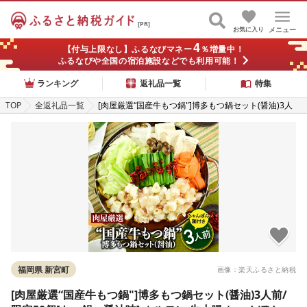
[PR]
お気に入り
メニュー
4
【付与上限なし】ふるなびマネー
％増量中！
ふるなびや全国の宿泊施設などでも利用可能！
ランキング
返礼品一覧
特集
TOP
全返礼品一覧
[肉屋厳選“国産牛もつ鍋"]博多もつ鍋セット(醤油)3人
前/限定50個[もつ鍋・醤油味] ホルモン 牛小腸 ちゃん
ぽん麺 コラーゲン 濃厚 スープ.A1693
福岡県 新宮町
画像：楽天ふるさと納税
[肉屋厳選“国産牛もつ鍋"]博多もつ鍋セット(醤油)3人前/