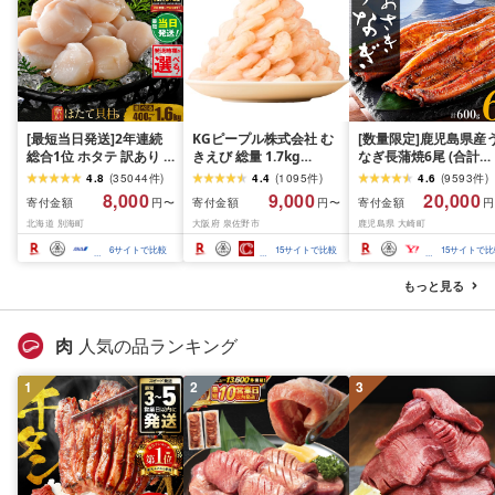
[最短当日発送]2年連続
KGピープル株式会社 む
[数量限定]鹿児島県産
総合1位 ホタテ 訳あり (
きえび 総量 1.7kg
なぎ長蒲焼6尾 (合計
ふるさと納税 ほたて ふ
(850g×2P) 特大 5Lサイ
600g以上)
4.8
(
35044
件
)
4.4
(
1095
件
)
4.6
(
9593
件
)
るさと納税 訳あり 帆立
ズ バナメイエビ バラ凍
8,000
9,000
20,000
寄付金額
寄付金額
寄付金額
円〜
円〜
円
ふるさと わけあり ホタ
結 下処理不要 サイズ不
北海道 別海町
大阪府 泉佐野市
鹿児島県 大崎町
テ貝柱 貝 人気 不揃い 刺
揃い 訳あり
身 規格外 魚介 ランキン
6
サイトで比較
15
サイトで比較
15
サイトで比
グ 海鮮 冷凍 発送時期が
選べる 北海道 別海町 )
もっと見る
(クラウドファンディン
グ対象)
肉
人気の品ランキング
1
2
3