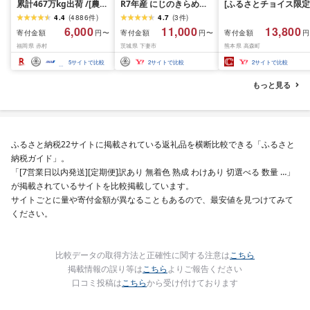
累計467万kg出荷 /[農家
R7年産 にじのきらめき
[ふるさとチョイス限定
応援米]訳あり 令和7年産
10kg 10月 FN-Limited-
寄附額] [令和7年産] 
4.4
(
4886
件
)
4.7
(
3
件
)
令和8年産ふくきらり 夢
PR
だわら 熊本県 高森町 
6,000
11,000
13,800
寄付金額
寄付金額
寄付金額
円〜
円〜
円
つくし 5kg 10kg 15kg
リジナル米 計
福岡県 赤村
茨城県 下妻市
熊本県 高森町
20kg [選べる品種・内容
10kg(5kg×2袋)精米 お
量・出荷時期]複数原料
米 米 5kg×2 10kg
5
サイトで比較
2
サイトで比較
2
サイトで比較
米 白米 精米 国産 限定
ごはん ご飯 白飯 米 お米
もっと見る
ふるさと 人気 ランキン
グ
ふるさと納税22サイトに掲載されている返礼品を横断比較できる「ふるさと
納税ガイド」。
「[7営業日以内発送][定期便]訳あり 無着色 熟成 わけあり 切選べる 数量 …」
が掲載されているサイトを比較掲載しています。
サイトごとに量や寄付金額が異なることもあるので、最安値を見つけてみて
ください。
比較データの取得方法と正確性に関する注意は
こちら
掲載情報の誤り等は
こちら
よりご報告ください
口コミ投稿は
こちら
から受け付けております