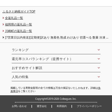
ふるさと納税ガイドTOP
全返礼品一覧
福岡県の返礼品一覧
川崎町の返礼品一覧
[7営業日以内発送][定期便]訳あり 無着色 熟成 わけあり 切選べる 数量 冷凍 め
んたいこ 明太子 明太 めんたいこ からしめんたいこ 辛子明太子 明太子 チュー
ブ ふるさと納税明太子 明太子 メンタイコ 明太 menntaiko めんたい 小分け 海
鮮 ご飯のお供 米 にあう 魚介類 メンタイコ 魚介 人気 おすすめ おかず 博多 明
ランキング
太子 福岡県 川崎町
還元率コスパランキング（提携サイト）
おすすめサイト解説
人気の特集
掲載している寄附金額等の全ての情報は万全の保証をいたしかねます。詳細は
免
責事項
をご覧ください
Copyright©2019-2026 Colleagues Inc.
お問い合わせ
運営会社
利用規約
プライバシーポリシー