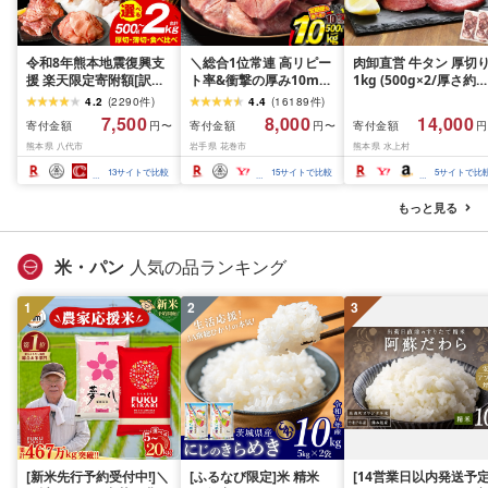
令和8年熊本地震復興支
＼総合1位常連 高リピー
肉卸直営 牛タン 厚切
援 楽天限定寄附額[訳あ
ト率&衝撃の厚み10mm
1kg (500g×2/厚さ約
り]牛タン 500g〜2kg 肉
厚切り牛タン 塩味/ ≪ス
10mm) 訳あり 訳有り
4.2
(
2290
件
)
4.4
(
16189
件
)
牛肉 訳あり 牛タン 冷凍
ピード発送!!10営業日以
牛肉 焼肉 冷凍 スライ
7,500
8,000
14,000
寄付金額
寄付金額
寄付金額
円〜
円〜
円
小分け 厚切り 薄切り 食
内発送≫ 選べる内容量
業務用 バーベキュー
熊本県 八代市
岩手県 花巻市
熊本県 水上村
べ比べ 500g 1kg 1.5kg
500g / 1kg 定期便 毎月
BBQ おつまみ ギフト 
2kg 牛 人気 ビーフ 牛た
届く 牛肉 肉 BBQ ふるさ
祝い お中元 夏ギフト
13
サイトで比較
15
サイトで比較
5
サイトで比
ん ふるさと納税 ランキ
と 人気 ランキング 岩手
ング スピード発送 送料
県 花巻市
もっと見る
無料
米・パン
人気の品ランキング
1
2
3
[新米先行予約受付中!]＼
[ふるなび限定]米 精米
[14営業日以内発送予定