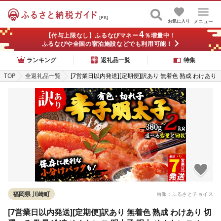
[PR]
お気に入り
メニュー
4
【付与上限なし】ふるなびマネー
％増量中！
ふるなびや全国の宿泊施設などでも利用可能！
ランキング
返礼品一覧
特集
TOP
全返礼品一覧
[7営業日以内発送][定期便]訳あり 無着色 熟成 わけあり
切選べる 数量 冷凍 めんたいこ 明太子 明太 めんたいこ
からしめんたいこ 辛子明太子 明太子 チューブ ふるさ
と納税明太子 明太子 メンタイコ 明太 menntaiko めん
たい 小分け 海鮮 ご飯のお供 米 にあう 魚介類 メンタイ
コ 魚介 人気 おすすめ おかず 博多 明太子 福岡県 川崎
町
福岡県 川崎町
画像：ふるさとチョイス
[7営業日以内発送][定期便]訳あり 無着色 熟成 わけあり 切