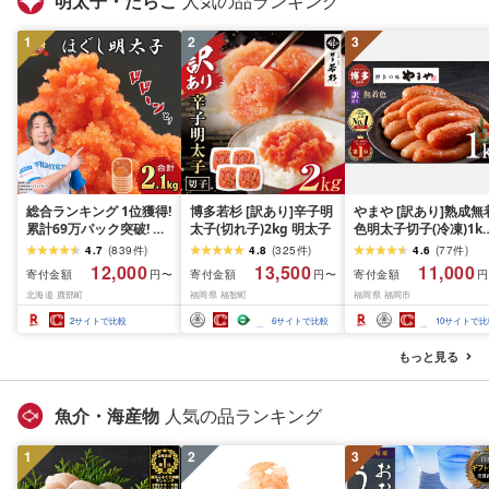
明太子・たらこ
人気の品ランキング
1
2
3
総合ランキング 1位獲得!
博多若杉 [訳あり]辛子明
やまや [訳あり]熟成無
累計69万パック突破! 明
太子(切れ子)2kg 明太子
色明太子切子(冷凍)1k
太子 2.1kg (300g×7) ほ
| 明太子 訳あり 辛子明
4.7
(
839
件
)
4.8
(
325
件
)
4.6
(
77
件
)
ぐし明太子 小分け 鹿部
太子 めんたいこ 無着
12,000
13,500
11,000
寄付金額
寄付金額
寄付金額
円〜
円〜
円
明太 ご飯のお供 おにぎ
切れ子 バラ子 理由あ
北海道 鹿部町
福岡県 福智町
福岡県 福岡市
り お茶漬け チャーハン
家庭用 明太 海鮮 大容
パスタ ほぐし 大容量 辛
小分け 便利 福岡県 福
2
サイトで比較
6
サイトで比較
10
サイトで比
子明太子 選べる発送月
市 福岡 博多 九州
送料無料 魚 たらこ 鹿部
もっと見る
町 還元率 冷凍 海鮮 めん
たいこ
魚介・海産物
人気の品ランキング
1
2
3