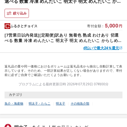
選べる 数量 冷凍 めんたいこ 明太子 明太 めんたいこ から
しめんたいこ 辛子明太子 明太子 チューブ ふるさと納税明
太子 明太子 メンタイコ 明太 menntaiko めんたい 小分
絞り込み
け 海鮮 ご飯のお供 米 にあう 魚介類 メンタイコ 魚介 人気
5,000
おすすめ おかず 博多 明太子 福岡県 川崎町
ふるさとチョイス
寄付金額
:
円
[7営業日以内発送][定期便]訳あり 無着色 熟成 わけあり 切選
べる 数量 冷凍 めんたいこ 明太子 明太 めんたいこ からしめん
たいこ 辛子明太子 明太子 チューブ ふるさと納税明太子 明太
d払いで最大24％還元
子 メンタイコ 明太 menntaiko めんたい 小分け 海鮮 ご飯の
お供 米 にあう 魚介類 メンタイコ 魚介 人気 おすすめ おかず
博多 明太子 福岡県 川崎町
返礼品の量や同一価格におけるボリュームは返礼品名から抽出し自動計算して表
示しています。そのため、一部計算結果が正しくない場合がありますので、寄付
前に必ずご自身でご確認いただくようお願いします。
プログラムによる最終更新日時 2026年07月29日 07時00分
カテゴリ
魚介・海産物
明太子・たらこ
明太子
その他魚介類