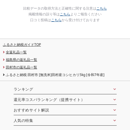
比較データの取得方法と正確性に関する注意は
こちら
掲載情報の誤り等は
こちら
よりご報告ください
口コミ投稿は
こちら
から受け付けております
ふるさと納税ガイドTOP
全返礼品一覧
福島県の返礼品一覧
田村市の返礼品一覧
ふるさと納税 田村市 [無洗米]田村産コシヒカリ5kg [令和7年産]
ランキング
還元率コスパランキング（提携サイト）
おすすめサイト解説
人気の特集