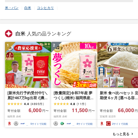
米・パン
白米
コシヒカリ
白米
人気の品ランキング
1
2
3
[新米先行予約受付中!]＼
[数量限定]令和7年産 夢
新米 食べ比べセット 
累計467万kg出荷 /[農家
つくし(精米) 福岡県産ブ
期便 6ヶ月 [選べる容量
応援米]訳あり 令和7年産
ランド米 10kg (品
おこめ 精米 ライス ご
4.4
(
4895
件
)
4.8
(
11
件
)
令和8年産ふくきらり 夢
番:3X11R7)
ん つきあかり つや姫 
6,000
11,500
66,000
寄付金額
寄付金額
寄付金額
円〜
円〜
円
つくし 5kg 10kg 15kg
じのきらめき だて正夢
福岡県 赤村
福岡県 赤村
宮城県 岩沼市
20kg [選べる品種・内容
ひとめぼれ ササニシキ
量・出荷時期]複数原料
セット 銘柄米 味比べ 
5
サイトで比較
8
サイトで比較
2
サイトで比較
米 白米 精米 国産 限定
リエーション お楽しみ
ごはん ご飯 白飯 米 お米
食味 毎日の食卓 毎月
もっと見る
ふるさと 人気 ランキン
わる 色々試せる 志賀