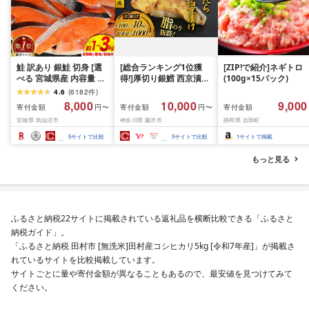
鮭 訳あり 銀鮭 切身 [選
[総合ランキング1位獲
[ZIP!で紹介]ネギトロ
べる 宮城県産 内容量 発
得!]厚切り銀鱈 西京漬け
(100g×15パック)
送回数 発送月] [宮城東洋
訳あり 銀鱈 西京漬け 計
4.6
(
6182
件
)
宮城県 気仙沼市
約 1,000g (約 100g × 10
8,000
10,000
9,000
寄付金額
寄付金額
寄付金額
円〜
円〜
20566318] 宮城県産 海
切) 西京味噌 西京みそ 味
宮城県 気仙沼市
神奈川県 藤沢市
静岡県 吉田町
鮮 訳アリ 規格外 不揃い
噌漬け みそ 味噌 鮮魚 魚
さけ サケ 鮭切身 シャケ
介 銀だら 銀ダラ ギンダ
5
サイトで比較
5
サイトで比較
1
サイトで掲載
切り身 冷凍 家庭用 おか
ラ ぎんだら 鱈 タラ 魚
ず 弁当 支援 サーモン 銀
西京焼き 西京漬 西京や
もっと見る
鮭切り身 魚 2kg 3kg 定
き 冷凍 厳選 鮮魚 漬け魚
期便
漬魚 新鮮 小分け 人気返
礼品 おかず おつまみ お
酒のあて 家計応援
10000円 魚喜 神奈川 湘
ふるさと納税22サイトに掲載されている返礼品を横断比較できる「ふるさと
南 藤沢
納税ガイド」。
「ふるさと納税 田村市 [無洗米]田村産コシヒカリ5kg [令和7年産]」が掲載さ
れているサイトを比較掲載しています。
サイトごとに量や寄付金額が異なることもあるので、最安値を見つけてみて
ください。