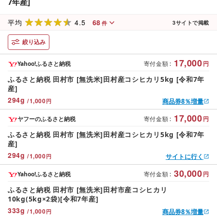
7年産]
4.5
68
平均
3
サイトで掲載
件
絞り込み
17,000
Yahoo!ふるさと納税
寄付金額
:
円
ふるさと納税 田村市 [無洗米]田村産コシヒカリ5kg [令和7年
産]
294
g
/
1,000
商品券8％増量
円
17,000
ヤフーのふるさと納税
寄付金額
:
円
ふるさと納税 田村市 [無洗米]田村産コシヒカリ5kg [令和7年
産]
294
g
/
1,000
サイトに行く
円
30,000
Yahoo!ふるさと納税
寄付金額
:
円
ふるさと納税 田村市 [無洗米]田村市産コシヒカリ
10kg(5kg×2袋)[令和7年産]
333
g
/
1,000
商品券8％増量
円