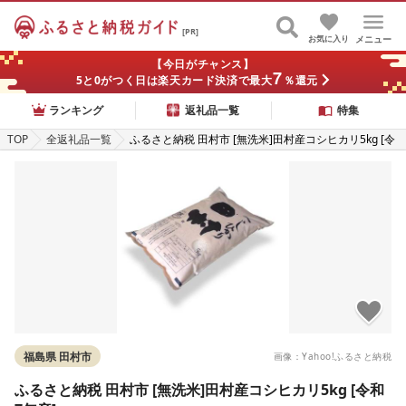
[PR]
お気に入り
メニュー
【今日がチャンス】
7
5と0がつく日は楽天カード決済で最大
％還元
ランキング
返礼品一覧
特集
TOP
全返礼品一覧
ふるさと納税 田村市 [無洗米]田村産コシヒカリ5kg [令
和7年産]
福島県 田村市
画像：Yahoo!ふるさと納税
ふるさと納税 田村市 [無洗米]田村産コシヒカリ5kg [令和