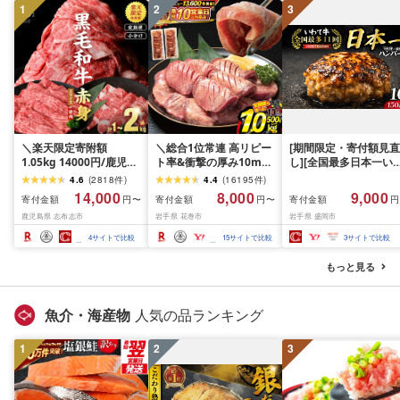
1
2
3
＼楽天限定寄附額
＼総合1位常連 高リピー
[期間限定・寄付額見直
1.05kg 14000円/鹿児島
ト率&衝撃の厚み10mm
し][全国最多日本一い
県産 黒毛和牛 牛肉 赤身
厚切り牛タン 塩味/ ≪ス
て牛入り]ハンバーグ
4.6
(
2818
件
)
4.4
(
16195
件
)
モモ ウデ (スライス or
ピード発送!!10営業日以
1.5kg(150g×10個) い
14,000
8,000
9,000
寄付金額
寄付金額
寄付金額
円〜
円〜
円
焼肉)[計1kg~2.1kg / 定
内発送≫ 選べる内容量
て牛 × 岩中豚 ハンバー
鹿児島県 志布志市
岩手県 花巻市
岩手県 盛岡市
期便 全3回] すき焼き し
500g / 1kg 定期便 毎月
グ 合挽き 合い挽き 黒
ゃぶしゃぶ 国産 肉 国産
届く 牛肉 肉 BBQ ふるさ
和牛 人気 冷凍 個包装 
4
サイトで比較
15
サイトで比較
3
サイトで比較
牛 お肉 モモ肉 牛しゃぶ
と 人気 ランキング 岩手
分け 冷凍 牛肉 豚肉 和
薄切り 冷凍 小分け ラン
県 花巻市
ビーフ ポーク はんば
もっと見る
キング 人気 BBQ [ナン
ぐ 挽肉 お肉 ミンチ 肉
チク]
お弁当 hannba-gu ラ
キング 1位 1万円以下 
魚介・海産物
人気の品ランキング
手県 盛岡市 東北 岩手 
岡 shikoku001k
1
2
3