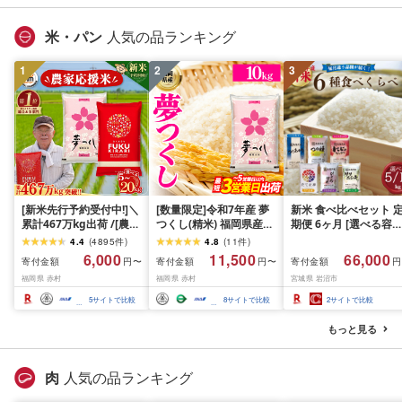
グ
米 岩沼産米
米・パン
人気の品ランキング
1
2
3
[新米先行予約受付中!]＼
[数量限定]令和7年産 夢
新米 食べ比べセット 
累計467万kg出荷 /[農家
つくし(精米) 福岡県産ブ
期便 6ヶ月 [選べる容量
応援米]訳あり 令和7年産
ランド米 10kg (品
おこめ 精米 ライス ご
4.4
(
4895
件
)
4.8
(
11
件
)
令和8年産ふくきらり 夢
番:3X11R7)
ん つきあかり つや姫 
6,000
11,500
66,000
寄付金額
寄付金額
寄付金額
円〜
円〜
円
つくし 5kg 10kg 15kg
じのきらめき だて正夢
福岡県 赤村
福岡県 赤村
宮城県 岩沼市
20kg [選べる品種・内容
ひとめぼれ ササニシキ
量・出荷時期]複数原料
セット 銘柄米 味比べ 
5
サイトで比較
8
サイトで比較
2
サイトで比較
米 白米 精米 国産 限定
リエーション お楽しみ
ごはん ご飯 白飯 米 お米
食味 毎日の食卓 毎月
もっと見る
ふるさと 人気 ランキン
わる 色々試せる 志賀
グ
米 岩沼産米
肉
人気の品ランキング