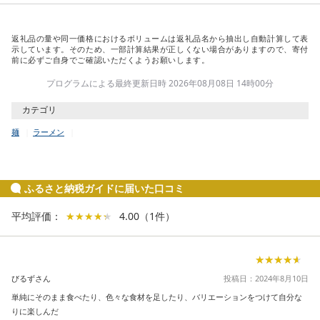
返礼品の量や同一価格におけるボリュームは返礼品名から抽出し自動計算して表
示しています。そのため、一部計算結果が正しくない場合がありますので、寄付
前に必ずご自身でご確認いただくようお願いします。
プログラムによる最終更新日時 2026年08月08日 14時00分
カテゴリ
麺
ラーメン
ふるさと納税ガイドに届いた口コミ
平均評価：
★★★★★
★★★★★
4.00
（
1
件
）
★★★★★
★★★★★
びるずさん
投稿日：2024年8月10日
単純にそのまま食べたり、色々な食材を足したり、バリエーションをつけて自分な
りに楽しんだ