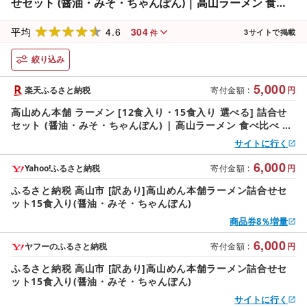
せセット (醤油・みそ・ちゃんぽん) | 高山ラーメン 食べ
比べ スープ付き ちぢれ麺 人気 ランキング 5000円 細麺 飛
4.6
304
騨高山 高山めん本舗 JM002MP
平均
3
サイトで掲載
件
絞り込み
5,000
楽天ふるさと納税
寄付金額
:
円
高山めん本舗 ラーメン [12食入り・15食入り 選べる] 詰合せ
セット (醤油・みそ・ちゃんぽん) | 高山ラーメン 食べ比べ ス
ープ付き ちぢれ麺 人気 ランキング 5000円 細麺 飛騨高山 高
サイトに行く
山めん本舗 JM002MP
6,000
Yahoo!ふるさと納税
寄付金額
:
円
ふるさと納税 高山市 [訳あり]高山めん本舗ラーメン詰合せセ
ット15食入り(醤油・みそ・ちゃんぽん)
商品券8％増量
6,000
ヤフーのふるさと納税
寄付金額
:
円
ふるさと納税 高山市 [訳あり]高山めん本舗ラーメン詰合せセ
ット15食入り(醤油・みそ・ちゃんぽん)
サイトに行く