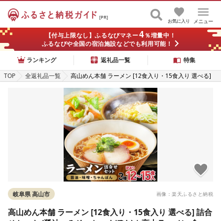
[PR]
お気に入り
メニュー
4
【付与上限なし】ふるなびマネー
％増量中！
ふるなびや全国の宿泊施設などでも利用可能！
ランキング
返礼品一覧
特集
TOP
全返礼品一覧
高山めん本舗 ラーメン [12食入り・15食入り 選べる]
詰合せセット (醤油・みそ・ちゃんぽん) | 高山ラーメ
ン 食べ比べ スープ付き ちぢれ麺 人気 ランキング 500
0円 細麺 飛騨高山 高山めん本舗 JM002MP
岐阜県 高山市
画像：楽天ふるさと納税
高山めん本舗 ラーメン [12食入り・15食入り 選べる] 詰合