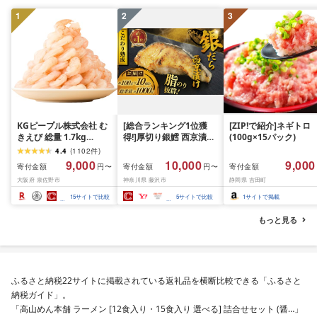
岡 shikoku001k
1
2
3
KGピープル株式会社 む
[総合ランキング1位獲
[ZIP!で紹介]ネギトロ
きえび 総量 1.7kg
得!]厚切り銀鱈 西京漬け
(100g×15パック)
(850g×2P) 特大 5Lサイ
訳あり 銀鱈 西京漬け 計
4.4
(
1102
件
)
ズ バナメイエビ バラ凍
約 1,000g (約 100g × 10
9,000
10,000
9,000
寄付金額
寄付金額
寄付金額
円〜
円〜
結 下処理不要 サイズ不
切) 西京味噌 西京みそ 味
大阪府 泉佐野市
神奈川県 藤沢市
静岡県 吉田町
揃い 訳あり
噌漬け みそ 味噌 鮮魚 魚
介 銀だら 銀ダラ ギンダ
15
サイトで比較
5
サイトで比較
1
サイトで掲載
ラ ぎんだら 鱈 タラ 魚
西京焼き 西京漬 西京や
もっと見る
き 冷凍 厳選 鮮魚 漬け魚
漬魚 新鮮 小分け 人気返
礼品 おかず おつまみ お
酒のあて 家計応援
10000円 魚喜 神奈川 湘
ふるさと納税22サイトに掲載されている返礼品を横断比較できる「ふるさと
南 藤沢
納税ガイド」。
「高山めん本舗 ラーメン [12食入り・15食入り 選べる] 詰合せセット (醤…」