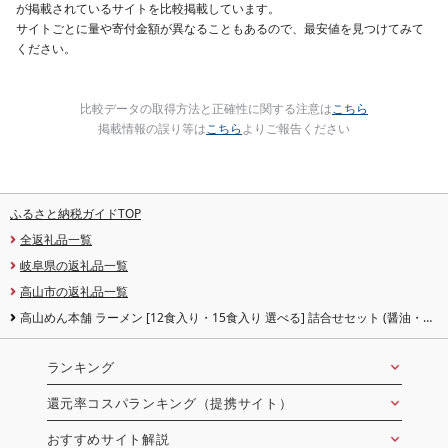
が掲載されているサイトを比較掲載しています。
サイトごとに量や寄付金額が異なることもあるので、最安値を見つけてみて
ください。
比較データの取得方法と正確性に関する注意は
こちら
掲載情報の誤り等は
こちら
よりご報告ください
ふるさと納税ガイドTOP
全返礼品一覧
岐阜県の返礼品一覧
高山市の返礼品一覧
高山めん本舗 ラーメン [12食入り・15食入り 選べる] 詰合せセット (醤油・み
そ・ちゃんぽん) | 高山ラーメン 食べ比べ スープ付き ちぢれ麺 人気 ランキング
5000円 細麺 飛騨高山 高山めん本舗 JM002MP
ランキング
還元率コスパランキング（提携サイト）
おすすめサイト解説