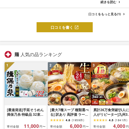
続きを読む
口コミをもっと見る(1)
口コミを書く
麺
人気の品ランキング
1
2
3
[最速発送]手延そうめん
[最大7種スープ 種類選べ
累計26万食突破![5人に
揖保乃糸 特級品 32束
る] 訳あり 高評価 ラーメ
人がリピーター]九州3
1.6kg / 素麺 そうめん 揖
ン 食べ比べ セット 簡易
の味 ラーメン / 楽天
4.6
(
1959
件
)
4.5
(
1841
件
)
保乃糸 手延べそうめん
包装 高山 24食 岐阜 飛騨
選べる内容量 ラーメン
11,000
6,000
4,000
寄付金額
寄付金額
寄付金額
円〜
円〜
円
にゅうめん にゅう麺 麺
市 老田屋 時短 保存食 常
らーめん 豚骨 豚骨ラ