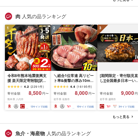
肉
人気の品ランキング
1
2
3
令和8年熊本地震復興支
＼総合1位常連 高リピー
[期間限定・寄付額見直
援 楽天限定寄附額[訳あ
ト率&衝撃の厚み10mm
し][全国最多日本一い
り]牛タン 500g〜2kg 肉
厚切り牛タン 塩味/ ≪ス
て牛入り]ハンバーグ
4.2
(
2291
件
)
4.4
(
16195
件
)
牛肉 訳あり 牛タン 冷凍
ピード発送!!10営業日以
1.5kg(150g×10個) い
8,500
8,000
9,000
寄付金額
寄付金額
寄付金額
円〜
円〜
円
小分け 厚切り 薄切り 食
内発送≫ 選べる内容量
て牛 × 岩中豚 ハンバー
熊本県 八代市
岩手県 花巻市
岩手県 盛岡市
べ比べ 500g 1kg 1.5kg
500g / 1kg 定期便 毎月
グ 合挽き 合い挽き 黒
2kg 牛 人気 ビーフ 牛た
届く 牛肉 肉 BBQ ふるさ
和牛 人気 冷凍 個包装 
13
サイトで比較
15
サイトで比較
3
サイトで比較
ん ふるさと納税 ランキ
と 人気 ランキング 岩手
分け 冷凍 牛肉 豚肉 和
ング スピード発送 送料
県 花巻市
ビーフ ポーク はんば
もっと見る
無料
ぐ 挽肉 お肉 ミンチ 肉
お弁当 hannba-gu ラ
キング 1位 1万円以下 
魚介・海産物
人気の品ランキング
手県 盛岡市 東北 岩手 