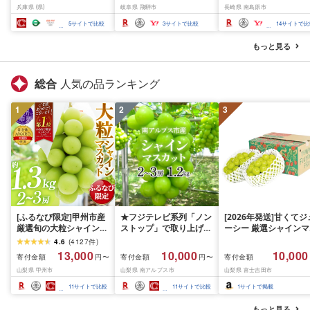
兵庫県 (県)
岐阜県 飛騨市
長崎県 南島原市
のし ギフト お歳暮
温 訳アリ 福袋 規格外 訳
メン とんこつラーメン
アリ キャンプ 詰め合わ
あごだし 熊本 食べ比
5
サイトで比較
3
サイトで比較
14
サイトで比
せ 豚骨 醤油 塩 味噌
小分け 簡易包装 訳あり
担々麺
南島原市 / ふるせ
もっと見る
総合
人気の品ランキング
1
2
3
[ふるなび限定]甲州市産
★フジテレビ系列「ノン
[2026年発送]甘くてジ
厳選旬の大粒シャインマ
ストップ」で取り上げら
ーシー 厳選シャインマ
スカット 約1.3kg 2〜3
れました!★[2026年発送
スカット1.2kg (2026
4.6
(
4127
件
)
房[2026年発送]
先行予約]南アルプス市
月前半(1〜15日)から1
13,000
10,000
10,000
寄付金額
寄付金額
寄付金額
円〜
円〜
(MG)B12-472 FN-
産シャインマスカット
月下旬までの発送) フ
山梨県 甲州市
山梨県 南アルプス市
山梨県 富士吉田市
Limited-VO シャインマ
1.2kg以上(2〜3房)ふる
ーツ ぶどう 果物 山梨
スカット フルーツ
さと納税 おすすめ 山梨
産 2026 旬 大粒 高級 
11
サイトで比較
11
サイトで比較
1
サイトで掲載
県 南アルプス市 送料無
ドウ 葡萄 富士吉田市
料 AL
もっと見る