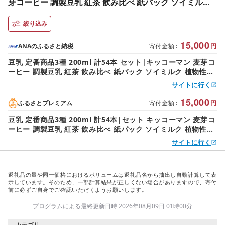
芽コーヒー 調製豆乳 紅茶 飲み比べ 紙パック ソイミルク
植物性ミルク 飲み物 飲料 ドリンク 豆乳コーヒー コレス
テロール ゼロ 200 健康 美容
絞り込み
15,000
ANAのふるさと納税
寄付金額
:
円
豆乳 定番商品3種 200ml 計54本 セット|キッコーマン 麦芽コ
ーヒー 調製豆乳 紅茶 飲み比べ 紙パック ソイミルク 植物性ミ
ルク 飲み物 飲料 ドリンク 豆乳コーヒー コレステロール ゼロ
サイトに行く
200 健康 美容
15,000
ふるさとプレミアム
寄付金額
:
円
豆乳 定番商品3種 200ml 計54本|セット キッコーマン 麦芽コ
ーヒー 調製豆乳 紅茶 飲み比べ 紙パック ソイミルク 植物性ミ
ルク 飲み物 飲料 ドリンク 豆乳コーヒー コレステロール ゼロ
サイトに行く
200 健康 美容
返礼品の量や同一価格におけるボリュームは返礼品名から抽出し自動計算して表
示しています。そのため、一部計算結果が正しくない場合がありますので、寄付
前に必ずご自身でご確認いただくようお願いします。
プログラムによる最終更新日時 2026年08月09日 01時00分
カテゴリ