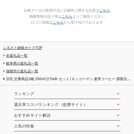
比較データの取得方法と正確性に関する注意は
こちら
掲載情報の誤り等は
こちら
よりご報告ください
口コミ投稿は
こちら
から受け付けております
ふるさと納税ガイドTOP
全返礼品一覧
岐阜県の返礼品一覧
瑞穂市の返礼品一覧
豆乳 定番商品3種 200ml 計54本 セット|キッコーマン 麦芽コーヒー 調製豆乳
紅茶 飲み比べ 紙パック ソイミルク 植物性ミルク 飲み物 飲料 ドリンク 豆乳コ
ーヒー コレステロール ゼロ 200 健康 美容
ランキング
還元率コスパランキング（提携サイト）
おすすめサイト解説
人気の特集