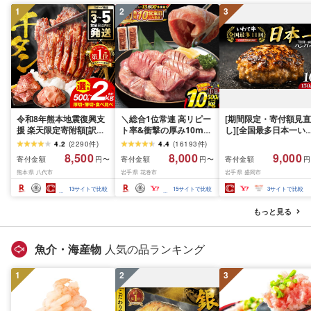
1
2
3
令和8年熊本地震復興支
＼総合1位常連 高リピー
[期間限定・寄付額見直
援 楽天限定寄附額[訳あ
ト率&衝撃の厚み10mm
し][全国最多日本一い
り]牛タン 500g〜2kg 肉
厚切り牛タン 塩味/ ≪ス
て牛入り]ハンバーグ
4.2
(
2290
件
)
4.4
(
16193
件
)
牛肉 訳あり 牛タン 冷凍
ピード発送!!10営業日以
1.5kg(150g×10個) い
8,500
8,000
9,000
寄付金額
寄付金額
寄付金額
円〜
円〜
円
小分け 厚切り 薄切り 食
内発送≫ 選べる内容量
て牛 × 岩中豚 ハンバー
熊本県 八代市
岩手県 花巻市
岩手県 盛岡市
べ比べ 500g 1kg 1.5kg
500g / 1kg 定期便 毎月
グ 合挽き 合い挽き 黒
2kg 牛 人気 ビーフ 牛た
届く 牛肉 肉 BBQ ふるさ
和牛 人気 冷凍 個包装 
13
サイトで比較
15
サイトで比較
3
サイトで比較
ん ふるさと納税 ランキ
と 人気 ランキング 岩手
分け 冷凍 牛肉 豚肉 和
ング スピード発送 送料
県 花巻市
ビーフ ポーク はんば
もっと見る
無料
ぐ 挽肉 お肉 ミンチ 肉
お弁当 hannba-gu ラ
キング 1位 1万円以下 
魚介・海産物
人気の品ランキング
手県 盛岡市 東北 岩手 
岡 shikoku001k
1
2
3