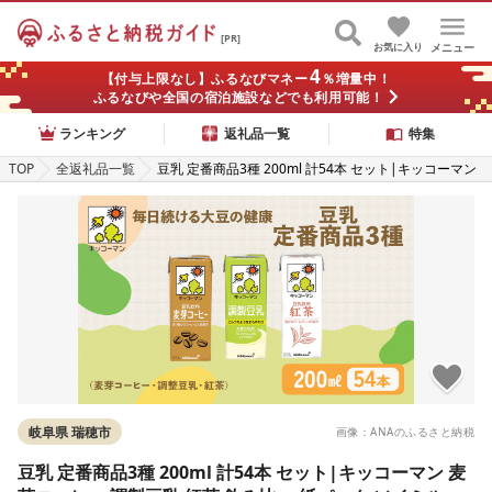
[PR]
お気に入り
メニュー
4
【付与上限なし】ふるなびマネー
％増量中！
ふるなびや全国の宿泊施設などでも利用可能！
ランキング
返礼品一覧
特集
TOP
全返礼品一覧
豆乳 定番商品3種 200ml 計54本 セット|キッコーマン
麦芽コーヒー 調製豆乳 紅茶 飲み比べ 紙パック ソイミ
ルク 植物性ミルク 飲み物 飲料 ドリンク 豆乳コーヒー
コレステロール ゼロ 200 健康 美容
岐阜県 瑞穂市
画像：ANAのふるさと納税
豆乳 定番商品3種 200ml 計54本 セット|キッコーマン 麦