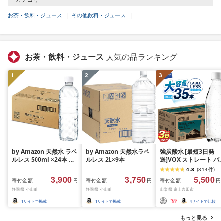
お茶・飲料・ジュース
その他飲料・ジュース
お茶・飲料・ジュース
人気の品ランキング
1
2
3
by Amazon 天然水 ラベ
by Amazon 天然水ラベ
強炭酸水 [最短3日発
ルレス 500ml ×24本 富
ルレス 2L×9本
送]VOX ストレート バ
士山の天然水 バナジウ
ジウム 強炭酸水 35本
4.8
(
814
件
)
ム含有 水 ミネラルウォ
500ml ラベルレス[富
3,900
3,750
5,500
寄付金額
寄付金額
寄付金額
円
円
円
ーター ペットボトル 静
吉田市限定カートン] 
静岡県 小山町
静岡県 小山町
山梨県 富士吉田市
岡県産 500ミリリットル
酸
(Smart Basic)
1
サイトで掲載
1
サイトで掲載
4
サイトで比較
もっと見る