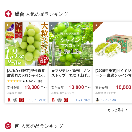
総合
人気の品ランキング
1
2
3
[ふるなび限定]甲州市産
★フジテレビ系列「ノン
[2026年発送]甘くてジ
厳選旬の大粒シャインマ
ストップ」で取り上げら
ーシー 厳選シャインマ
スカット 約1.3kg 2〜3
れました!★[2026年発送
スカット1.2kg (2026
4.6
(
4127
件
)
房[2026年発送]
先行予約]南アルプス市
月前半(1〜15日)から1
13,000
10,000
10,000
寄付金額
寄付金額
寄付金額
円〜
円〜
(MG)B12-472 FN-
産シャインマスカット
月下旬までの発送) フ
山梨県 甲州市
山梨県 南アルプス市
山梨県 富士吉田市
Limited-VO シャインマ
1.2kg以上(2〜3房)ふる
ーツ ぶどう 果物 山梨
スカット フルーツ
さと納税 おすすめ 山梨
産 2026 旬 大粒 高級 
11
サイトで比較
11
サイトで比較
1
サイトで掲載
県 南アルプス市 送料無
ドウ 葡萄 富士吉田市
料 AL
もっと見る
肉
人気の品ランキング