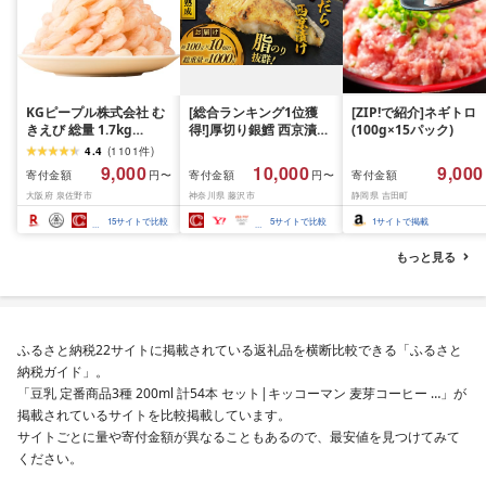
KGピープル株式会社 む
[総合ランキング1位獲
[ZIP!で紹介]ネギトロ
きえび 総量 1.7kg
得!]厚切り銀鱈 西京漬け
(100g×15パック)
(850g×2P) 特大 5Lサイ
訳あり 銀鱈 西京漬け 計
4.4
(
1101
件
)
ズ バナメイエビ バラ凍
約 1,000g (約 100g × 10
9,000
10,000
9,000
寄付金額
寄付金額
寄付金額
円〜
円〜
結 下処理不要 サイズ不
切) 西京味噌 西京みそ 味
大阪府 泉佐野市
神奈川県 藤沢市
静岡県 吉田町
揃い 訳あり
噌漬け みそ 味噌 鮮魚 魚
介 銀だら 銀ダラ ギンダ
15
サイトで比較
5
サイトで比較
1
サイトで掲載
ラ ぎんだら 鱈 タラ 魚
西京焼き 西京漬 西京や
もっと見る
き 冷凍 厳選 鮮魚 漬け魚
漬魚 新鮮 小分け 人気返
礼品 おかず おつまみ お
酒のあて 家計応援
10000円 魚喜 神奈川 湘
ふるさと納税22サイトに掲載されている返礼品を横断比較できる「ふるさと
南 藤沢
納税ガイド」。
「豆乳 定番商品3種 200ml 計54本 セット|キッコーマン 麦芽コーヒー …」が
掲載されているサイトを比較掲載しています。
サイトごとに量や寄付金額が異なることもあるので、最安値を見つけてみて
ください。