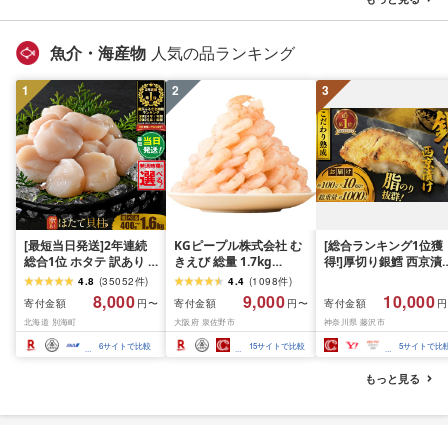
ぐ 挽肉 お肉 ミンチ 肉
お弁当 hannba-gu ラン
キング 1位 1万円以下 岩
魚介・海産物
人気の品ランキング
手県 盛岡市 東北 岩手 盛
岡 shikoku001k
1
2
3
[最短当日発送]2年連続
KGピープル株式会社 む
[総合ランキング1位獲
総合1位 ホタテ 訳あり (
きえび 総量 1.7kg
得!]厚切り銀鱈 西京漬
ふるさと納税 ほたて ふ
(850g×2P) 特大 5Lサイ
訳あり 銀鱈 西京漬け 
4.8
(
35052
件
)
4.4
(
1098
件
)
るさと納税 訳あり 帆立
ズ バナメイエビ バラ凍
約 1,000g (約 100g × 
8,000
9,000
10,000
寄付金額
寄付金額
寄付金額
円〜
円〜
円
ふるさと わけあり ホタ
結 下処理不要 サイズ不
切) 西京味噌 西京みそ 
北海道 別海町
大阪府 泉佐野市
神奈川県 藤沢市
テ貝柱 貝 人気 不揃い 刺
揃い 訳あり
噌漬け みそ 味噌 鮮魚 
身 規格外 魚介 ランキン
介 銀だら 銀ダラ ギン
6
サイトで比較
15
サイトで比較
5
サイトで比
グ 海鮮 冷凍 発送時期が
ラ ぎんだら 鱈 タラ 魚
選べる 北海道 別海町 )
西京焼き 西京漬 西京
もっと見る
(クラウドファンディン
き 冷凍 厳選 鮮魚 漬け
グ対象)
漬魚 新鮮 小分け 人気
礼品 おかず おつまみ 
酒のあて 家計応援