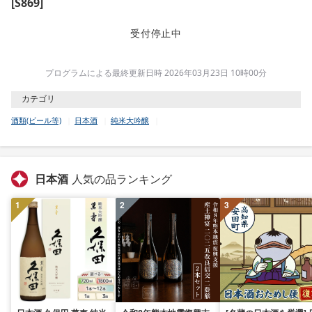
[S869]
受付停止中
プログラムによる最終更新日時 2026年03月23日 10時00分
カテゴリ
酒類(ビール等)
日本酒
純米大吟醸
日本酒
人気の品ランキング
1
2
3