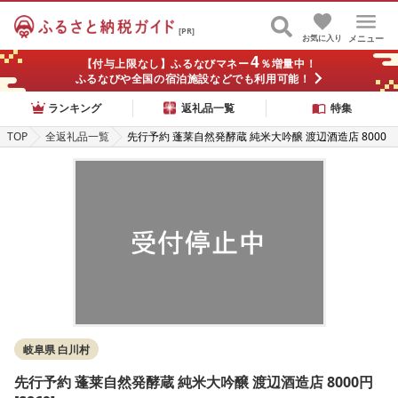
[PR]
お気に入り
メニュー
4
【付与上限なし】ふるなびマネー
％増量中！
ふるなびや全国の宿泊施設などでも利用可能！
ランキング
返礼品一覧
特集
TOP
全返礼品一覧
先行予約 蓬莱自然発酵蔵 純米大吟醸 渡辺酒造店 8000
円 [S869]
岐阜県 白川村
先行予約 蓬莱自然発酵蔵 純米大吟醸 渡辺酒造店 8000円