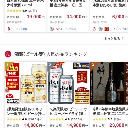
日本酒 久保田 萬寿 純米
令和8年熊本地震復興支
[名蔵の日本酒を厳選] 
大吟醸酒 720ml
援 産土神宴 二〇二五 改
本酒おためし便 [復刻]
1800ml 選べる 四合瓶
良信交 | 二農醸 2本セッ
本酒 おまかせ 地酒 1本
4.9
(
37
件
)
一升瓶 辛口 新潟 定期便
ト | 二農醸 | 酒 地酒 花
厳選 酒 土佐鶴酒造 南
19,000
44,000
6,000
寄付金額
寄付金額
寄付金額
円
円〜
円
久保田 萬寿(純米大吟醸)
の香酒造
造 お試し お楽しみ 冷
新潟県 長岡市
熊本県 和水町
高知県 安田町
越路
熱燗 ぬる燗 山田錦 日
酒 純米大吟醸 大吟醸 
1
サイトで掲載
2
サイトで比較
8
サイトで比
米吟醸 SAKE おさけ お
任せ お酒 年末年始 プ
もっと見る
ゼント 安田川 伏流水 
知県 安田町
酒類(ビール等)
人気の品ランキング
1
2
3
[最短発送][訳あり]キリ
＼楽天限定/ ビール アサ
令和8年熊本地震復興
ン一番搾り生ビール[千
ヒ スーパードライ (選べ
援 産土神宴 二〇二五 
歳工場産]350ml・
る 350ml 500ml / 24本
良信交 | 二農醸 1本 | 
4.8
(
2625
件
)
4.8
(
3338
件
)
5.0
(
1
件
)
500ml 1〜10ケース(1ケ
48本 / 単品 2ヶ月〜12ヶ
本県 和水町 くまもと 
14,800
14,900
23,000
寄付金額
寄付金額
寄付金額
円〜
円〜
円
ース24本)北海道 ふるさ
月定期便 12ヶ月定期便)
ごみまち なごみ 産土 