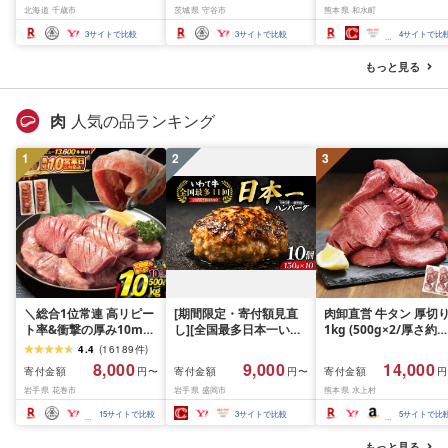
北海道 千歳市
茨城県 守谷市
熊本県 和水町
と納税 ビール お酒 ケー
楽天フェスタ 期間限定|
お酒 酒 地酒 花の香酒
ス ギフト 酒 ビール ギフ
最短3日発送 アサヒビー
3
サイトで比較
3
サイトで比較
4
サイトで比
ト 美味しさに 訳あり 麒
ル お酒 アルコール
麟 KIRIN
Asahi アサヒビール 缶
もっと見る
ビール ギフト 茨城県守
谷市 高評価★4.67
肉
人気の品ランキング
1
2
3
＼総合1位常連 高リピー
[期間限定・寄付額見直
肉卸直営 牛タン 厚切
ト率&衝撃の厚み10mm
し][全国最多日本一いわ
1kg (500g×2/厚さ約
厚切り牛タン 塩味/ ≪ス
て牛入り]ハンバーグ
10mm) 訳あり 訳有り
4.4
(
16189
件
)
ピード発送!!10営業日以
1.5kg(150g×10個) いわ
牛肉 焼肉 冷凍 スライ
8,000
9,000
14,000
寄付金額
寄付金額
寄付金額
円〜
円〜
円
内発送≫ 選べる内容量
て牛 × 岩中豚 ハンバー
業務用 バーベキュー
岩手県 花巻市
岩手県 盛岡市
熊本県 水上村
500g / 1kg 定期便 毎月
グ 合挽き 合い挽き 黒毛
BBQ おつまみ ギフト 
届く 牛肉 肉 BBQ ふるさ
和牛 人気 冷凍 個包装 小
祝い お中元 夏ギフト
15
サイトで比較
3
サイトで比較
5
サイトで比
と 人気 ランキング 岩手
分け 冷凍 牛肉 豚肉 和牛
県 花巻市
ビーフ ポーク はんばー
もっと見る