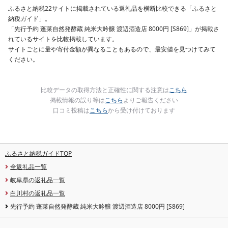
10000円 魚喜 神奈川 
ふるさと納税22サイトに掲載されている返礼品を横断比較できる「ふるさと
南 藤沢
納税ガイド」。
「先行予約 蓬莱自然発酵蔵 純米大吟醸 渡辺酒造店 8000円 [S869]」が掲載さ
れているサイトを比較掲載しています。
サイトごとに量や寄付金額が異なることもあるので、最安値を見つけてみて
ください。
比較データの取得方法と正確性に関する注意は
こちら
掲載情報の誤り等は
こちら
よりご報告ください
口コミ投稿は
こちら
から受け付けております
ふるさと納税ガイドTOP
全返礼品一覧
岐阜県の返礼品一覧
白川村の返礼品一覧
先行予約 蓬莱自然発酵蔵 純米大吟醸 渡辺酒造店 8000円 [S869]