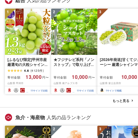
総合
人気の品ランキング
1
2
3
[ふるなび限定]甲州市産
★フジテレビ系列「ノン
[2026年発送]甘くてジ
厳選旬の大粒シャインマ
ストップ」で取り上げら
ーシー 厳選シャインマ
スカット 約1.3kg 2〜3
れました!★[2026年発送
スカット1.2kg (2026
4.6
(
4125
件
)
房[2026年発送]
先行予約]南アルプス市
月前半(1〜15日)から1
13,000
10,000
10,000
寄付金額
寄付金額
寄付金額
円〜
円〜
(MG)B12-472 FN-
産シャインマスカット
月下旬までの発送) フ
山梨県 甲州市
山梨県 南アルプス市
山梨県 富士吉田市
Limited-VO シャインマ
1.2kg以上(2〜3房)ふる
ーツ ぶどう 果物 山梨
スカット フルーツ
さと納税 おすすめ 山梨
産 2026 旬 大粒 高級 
11
サイトで比較
11
サイトで比較
1
サイトで掲載
県 南アルプス市 送料無
ドウ 葡萄 富士吉田市
料 AL
もっと見る
魚介・海産物
人気の品ランキング
1
2
3