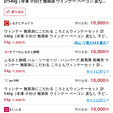
計540g |冷凍 小分け 無添加 ウインナー ベーコン 皮なし
子ども 粗挽き ビール 食べ比べ セット 個包装 アウトドア
キャンプ 贈答 BBQ 焼肉 子ども お歳暮 つまみ パーティー
絞り込み
10,000
ふるさとチョイス
寄付金額
:
円
ウィンナー 無添加にこだわる ころとんウィンナーセット 計
540g |冷凍 小分け 無添加 ウインナー ベーコン 皮なし 子ども
粗挽き ビール 食べ比べ セット 個包装 アウトドア キャンプ 贈
54
g
/
1,000
d払いで最大24％還元
円
答 BBQ 焼肉 子ども お歳暮 つまみ パーティー
10,000
ヤフーのふるさと納税
寄付金額
:
円
ふるさと納税 ハム・ソーセージ・ハンバーグ 群馬県 前橋市 ウ
ィンナー 無添加にこだわる ころとんウィンナーセット 計
540g |冷凍 小分け 無添加 ウインナー …
54
g
/
1,000
サイトに行く
円
10,000
au PAY
寄付金額
:
円
ウィンナー 無添加にこだわる ころとんウィンナーセット 計
540g |冷凍 小分け 無添加 ウインナー ベーコン 皮なし 子ども
粗挽き ビール 食べ比べ セット 個包装 アウトドア キャンプ 贈
54
g
/
1,000
サイトに行く
円
答 BBQ 焼肉 子ども お歳暮 つまみ パーティー
10,000
まいふる
寄付金額
:
円