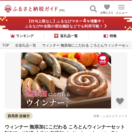
[PR]
お気に入り
メニュー
4
【付与上限なし】ふるなびマネー
％増量中！
ふるなびや全国の宿泊施設などでも利用可能！
ランキング
返礼品一覧
特集
TOP
全返礼品一覧
ウィンナー 無添加にこだわる ころとんウィンナーセッ
ト 計540g |冷凍 小分け 無添加 ウインナー ベーコン 皮
なし 子ども 粗挽き ビール 食べ比べ セット 個包装 アウ
トドア キャンプ 贈答 BBQ 焼肉 子ども お歳暮 つまみ
パーティー
群馬県 前橋市
画像：ふるさとチョイス
ウィンナー 無添加にこだわる ころとんウィンナーセット