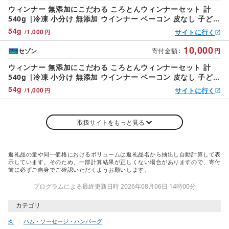
ウィンナー 無添加にこだわる ころとんウィンナーセット 計
540g |冷凍 小分け 無添加 ウインナー ベーコン 皮なし 子ども
粗挽き ビール 食べ比べ セット 個包装 アウトドア キャンプ 贈
54
g
/
1,000
サイトに行く
円
答 BBQ 焼肉 子ども お歳暮 つまみ パーティー
10,000
セゾン
寄付金額
:
円
ウィンナー 無添加にこだわる ころとんウィンナーセット 計
540g |冷凍 小分け 無添加 ウインナー ベーコン 皮なし 子ども
粗挽き ビール 食べ比べ セット 個包装 アウトドア キャンプ 贈
54
g
/
1,000
サイトに行く
円
答 BBQ 焼肉 子ども お歳暮 つまみ パーティー
取扱サイトをもっと見る
返礼品の量や同一価格におけるボリュームは返礼品名から抽出し自動計算して表
示しています。そのため、一部計算結果が正しくない場合がありますので、寄付
前に必ずご自身でご確認いただくようお願いします。
プログラムによる最終更新日時 2026年08月06日 14時00分
カテゴリ
肉
ハム・ソーセージ・ハンバーグ