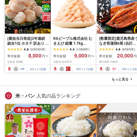
[最短当日発送]2年連続
KGピープル株式会社 む
[数量限定]鹿児島県産
総合1位 ホタテ 訳あり (
きえび 総量 1.7kg
なぎ長蒲焼6尾 (合計
ふるさと納税 ほたて ふ
(850g×2P) 特大 5Lサイ
600g以上)
4.8
(
35050
件
)
4.4
(
1098
件
)
4.6
(
9595
件
)
るさと納税 訳あり 帆立
ズ バナメイエビ バラ凍
8,000
9,000
20,000
寄付金額
寄付金額
寄付金額
円〜
円〜
円
ふるさと わけあり ホタ
結 下処理不要 サイズ不
北海道 別海町
大阪府 泉佐野市
鹿児島県 大崎町
テ貝柱 貝 人気 不揃い 刺
揃い 訳あり
身 規格外 魚介 ランキン
6
サイトで比較
15
サイトで比較
15
サイトで比
グ 海鮮 冷凍 発送時期が
選べる 北海道 別海町 )
もっと見る
(クラウドファンディン
グ対象)
米・パン
人気の品ランキング
1
2
3