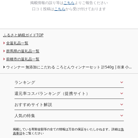
掲載情報の誤り等は
こちら
よりご報告ください
口コミ投稿は
こちら
から受け付けております
ふるさと納税ガイドTOP
全返礼品一覧
群馬県の返礼品一覧
前橋市の返礼品一覧
ウィンナー 無添加にこだわる ころとんウィンナーセット 計540g |冷凍 小分
け 無添加 ウインナー ベーコン 皮なし 子ども 粗挽き ビール 食べ比べ セット 個
包装 アウトドア キャンプ 贈答 BBQ 焼肉 子ども お歳暮 つまみ パーティー
ランキング
還元率コスパランキング（提携サイト）
おすすめサイト解説
人気の特集
掲載している寄附金額等の全ての情報は万全の保証をいたしかねます。詳細は
免
責事項
をご覧ください