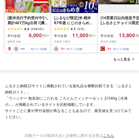
[新米先行予約受付中!]＼
[ふるなび限定]米 精米
[14営業日以内発送予定
累計467万kg出荷 /[農家
R7年産 にじのきらめき
[ふるさとチョイス限定
応援米]訳あり 令和7年産
10kg 10月 FN-Limited-
寄附額] [令和7年産] 
4.4
(
4890
件
)
4.7
(
3
件
)
令和8年産ふくきらり 夢
PR
だわら 熊本県 高森町 
6,000
11,000
13,800
寄付金額
寄付金額
寄付金額
円〜
円〜
円
つくし 5kg 10kg 15kg
リジナル米 計
福岡県 赤村
茨城県 下妻市
熊本県 高森町
20kg [選べる品種・内容
10kg(5kg×2袋)精米 お
量・出荷時期]複数原料
米 米 5kg×2 10kg
5
サイトで比較
2
サイトで比較
2
サイトで比較
米 白米 精米 国産 限定
ごはん ご飯 白飯 米 お米
もっと見る
ふるさと 人気 ランキン
グ
ふるさと納税22サイトに掲載されている返礼品を横断比較できる「ふるさと
納税ガイド」。
「ウィンナー 無添加にこだわる ころとんウィンナーセット 計540g |冷凍
小…」が掲載されているサイトを比較掲載しています。
サイトごとに量や寄付金額が異なることもあるので、最安値を見つけてみて
ください。
比較データの取得方法と正確性に関する注意は
こちら