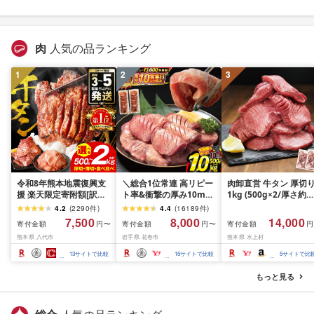
肉
人気の品ランキング
1
2
3
令和8年熊本地震復興支
＼総合1位常連 高リピー
肉卸直営 牛タン 厚切
援 楽天限定寄附額[訳あ
ト率&衝撃の厚み10mm
1kg (500g×2/厚さ約
り]牛タン 500g〜2kg 肉
厚切り牛タン 塩味/ ≪ス
10mm) 訳あり 訳有り
4.2
(
2290
件
)
4.4
(
16189
件
)
牛肉 訳あり 牛タン 冷凍
ピード発送!!10営業日以
牛肉 焼肉 冷凍 スライ
7,500
8,000
14,000
寄付金額
寄付金額
寄付金額
円〜
円〜
円
小分け 厚切り 薄切り 食
内発送≫ 選べる内容量
業務用 バーベキュー
熊本県 八代市
岩手県 花巻市
熊本県 水上村
べ比べ 500g 1kg 1.5kg
500g / 1kg 定期便 毎月
BBQ おつまみ ギフト 
2kg 牛 人気 ビーフ 牛た
届く 牛肉 肉 BBQ ふるさ
祝い お中元 夏ギフト
13
サイトで比較
15
サイトで比較
5
サイトで比
ん ふるさと納税 ランキ
と 人気 ランキング 岩手
ング スピード発送 送料
県 花巻市
もっと見る
無料