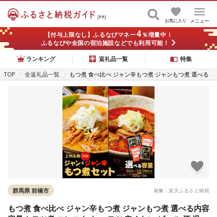
[PR]
お気に入り
メニュー
4
【付与上限なし】ふるなびマネー
％増量中！
ふるなびや全国の宿泊施設などでも利用可能！
ランキング
返礼品一覧
特集
TOP
全返礼品一覧
もつ煮 食べ比べ ジャン辛もつ煮 ジャンもつ煮 選べる
内容 容量 | モツ煮 ニンニク もつ モツ 辛くない ビール
酒 温まる 鍋 おかず おつまみ 惣菜 国産 豚 豚肉 冷蔵 簡
単 手軽 料理 家庭 ごはん 雷太郎 チカラ印 群馬県 前橋
市
群馬県 前橋市
画像：楽天ふるさと納税
もつ煮 食べ比べ ジャン辛もつ煮 ジャンもつ煮 選べる内容