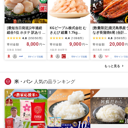
[最短当日発送]2年連続
KGピープル株式会社 む
[数量限定]鹿児島県産
総合1位 ホタテ 訳あり (
きえび 総量 1.7kg
なぎ長蒲焼6尾 (合計
ふるさと納税 ほたて ふ
(850g×2P) 特大 5Lサイ
600g以上)
4.8
(
35050
件
)
4.4
(
1098
件
)
4.6
(
9595
件
)
るさと納税 訳あり 帆立
ズ バナメイエビ バラ凍
8,000
9,000
20,000
寄付金額
寄付金額
寄付金額
円〜
円〜
円
ふるさと わけあり ホタ
結 下処理不要 サイズ不
北海道 別海町
大阪府 泉佐野市
鹿児島県 大崎町
テ貝柱 貝 人気 不揃い 刺
揃い 訳あり
身 規格外 魚介 ランキン
6
サイトで比較
15
サイトで比較
15
サイトで比
グ 海鮮 冷凍 発送時期が
選べる 北海道 別海町 )
もっと見る
(クラウドファンディン
グ対象)
米・パン
人気の品ランキング
1
2
3