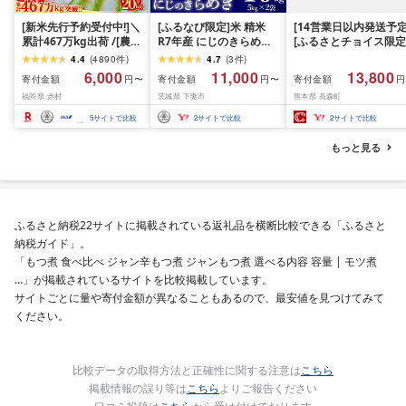
[新米先行予約受付中!]＼
[ふるなび限定]米 精米
[14営業日以内発送予定
累計467万kg出荷 /[農家
R7年産 にじのきらめき
[ふるさとチョイス限定
応援米]訳あり 令和7年産
10kg 10月 FN-Limited-
寄附額] [令和7年産] 
4.4
(
4890
件
)
4.7
(
3
件
)
令和8年産ふくきらり 夢
PR
だわら 熊本県 高森町 
6,000
11,000
13,800
寄付金額
寄付金額
寄付金額
円〜
円〜
円
つくし 5kg 10kg 15kg
リジナル米 計
福岡県 赤村
茨城県 下妻市
熊本県 高森町
20kg [選べる品種・内容
10kg(5kg×2袋)精米 お
量・出荷時期]複数原料
米 米 5kg×2 10kg
5
サイトで比較
2
サイトで比較
2
サイトで比較
米 白米 精米 国産 限定
ごはん ご飯 白飯 米 お米
もっと見る
ふるさと 人気 ランキン
グ
ふるさと納税22サイトに掲載されている返礼品を横断比較できる「ふるさと
納税ガイド」。
「もつ煮 食べ比べ ジャン辛もつ煮 ジャンもつ煮 選べる内容 容量 | モツ煮
…」が掲載されているサイトを比較掲載しています。
サイトごとに量や寄付金額が異なることもあるので、最安値を見つけてみて
ください。
比較データの取得方法と正確性に関する注意は
こちら
掲載情報の誤り等は
こちら
よりご報告ください