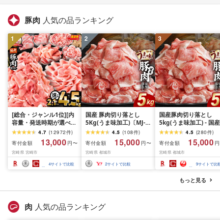
豚肉
人気の品ランキング
1
2
3
[総合・ジャンル1位][内
国産 豚肉切り落とし
国産豚肉切り落とし
容量・発送時期が選べ
5Kg(うま味加工)〔MJ-
5kg(うま味加工) - 国産
る]新定番!豚肉バラエテ
3647〕_(都城市) 豚肉切
豚肉 切り落し 小分け
4.7
(
12972
件
)
4.5
(
108
件
)
4.5
(
280
件
)
ィセット 4.5kg 3.6kg
り落とし
250g×20袋 うま味加
13,000
15,000
15,000
寄付金額
寄付金額
寄付金額
円〜
円〜
円
2.1kg 豚肉 肉 お肉 豚 国
昆布だし 旨味 冷凍配
宮崎県 宮崎市
宮崎県 都城市
宮崎県 都城市
産 国産豚肉 訳あり 切り
トレイなし ストック 
落とし ハンバーグ 小分
ピート 毎日のお料理 
4
サイトで比較
2
サイトで比較
9
サイトで比
け パック 冷凍 ストック
利 送料無料
便利 おすすめ 人気 ミヤ
もっと見る
チク 宮崎 ランキング ふ
るさと
肉
人気の品ランキング