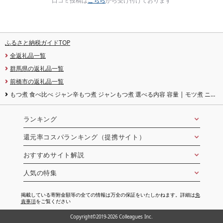
口コミ投稿は
こちら
から受け付けております
ふるさと納税ガイドTOP
全返礼品一覧
群馬県の返礼品一覧
前橋市の返礼品一覧
もつ煮 食べ比べ ジャン辛もつ煮 ジャンもつ煮 選べる内容 容量 | モツ煮 ニン
ニク もつ モツ 辛くない ビール 酒 温まる 鍋 おかず おつまみ 惣菜 国産 豚 豚肉
冷蔵 簡単 手軽 料理 家庭 ごはん 雷太郎 チカラ印 群馬県 前橋市
ランキング
還元率コスパランキング（提携サイト）
おすすめサイト解説
人気の特集
掲載している寄附金額等の全ての情報は万全の保証をいたしかねます。詳細は
免
責事項
をご覧ください
Copyright©2019-2026 Colleagues Inc.