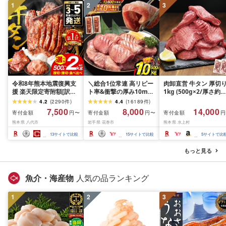
1
2
3
令和8年熊本地震復興支
＼総合1位常連 高リピー
肉卸直営 牛タン 厚切
援 楽天限定寄附額[訳あ
ト率&衝撃の厚み10mm
1kg (500g×2/厚さ約
り]牛タン 500g〜2kg 肉
厚切り牛タン 塩味/ ≪ス
10mm) 訳あり 訳有り
4.2
(
2290
件
)
4.4
(
16189
件
)
牛肉 訳あり 牛タン 冷凍
ピード発送!!10営業日以
牛肉 焼肉 冷凍 スライ
7,500
8,000
14,000
寄付金額
寄付金額
寄付金額
円〜
円〜
円
小分け 厚切り 薄切り 食
内発送≫ 選べる内容量
業務用 バーベキュー
熊本県 八代市
岩手県 花巻市
熊本県 水上村
べ比べ 500g 1kg 1.5kg
500g / 1kg 定期便 毎月
BBQ おつまみ ギフト 
2kg 牛 人気 ビーフ 牛た
届く 牛肉 肉 BBQ ふるさ
祝い お中元 夏ギフト
13
サイトで比較
15
サイトで比較
5
サイトで比
ん ふるさと納税 ランキ
と 人気 ランキング 岩手
ング スピード発送 送料
県 花巻市
もっと見る
無料
魚介・海産物
人気の品ランキング
1
2
3