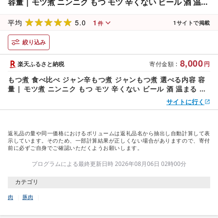
容量 | モツ煮 ニンニク もつ モツ 辛くない ビール 酒 温ま
る 鍋 おかず おつまみ 惣菜 国産 豚 豚肉 冷蔵 簡単 手軽 料
5.0
1
理 家庭 ごはん 雷太郎 チカラ印 群馬県 前橋市
平均
1
サイトで掲載
件
絞り込み
8,000
楽天ふるさと納税
寄付金額
:
円
もつ煮 食べ比べ ジャン辛もつ煮 ジャンもつ煮 選べる内容 容
量 | モツ煮 ニンニク もつ モツ 辛くない ビール 酒 温まる 鍋
おかず おつまみ 惣菜 国産 豚 豚肉 冷蔵 簡単 手軽 料理 家庭
サイトに行く
ごはん 雷太郎 チカラ印 群馬県 前橋市
返礼品の量や同一価格におけるボリュームは返礼品名から抽出し自動計算して表
示しています。そのため、一部計算結果が正しくない場合がありますので、寄付
前に必ずご自身でご確認いただくようお願いします。
プログラムによる最終更新日時 2026年08月06日 02時00分
カテゴリ
肉
豚肉