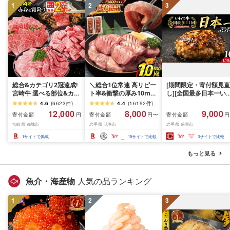
1
2
3
総合&カテゴリ2冠達成!
＼総合1位常連 高リピー
[期間限定・寄付額見直
宮崎牛 選べる部位&カッ
ト率&衝撃の厚み10mm
し][全国最多日本一い
ト (赤身&霜降り)or(赤身
厚切り牛タン 塩味/ ≪ス
て牛入り]ハンバーグ
4.6
(
6623
件
)
4.4
(
16192
件
)
のみ) 500g 1kg 2kg[発
ピード発送!!10営業日以
1.5kg(150g×10個) い
12,000
8,000
9,000
寄付金額
寄付金額
寄付金額
円
円〜
円
送時期が選べる] 牛肉 焼
内発送≫ 選べる内容量
て牛 × 岩中豚 ハンバー
宮崎県 都城市
岩手県 花巻市
岩手県 盛岡市
肉 すき焼き しゃぶしゃ
500g / 1kg 定期便 毎月
グ 合挽き 合い挽き 黒
ぶ ステーキ ギフト お中
届く 牛肉 肉 BBQ ふるさ
和牛 人気 冷凍 個包装 
1
サイトで掲載
15
サイトで比較
3
サイトで比較
元 夏ギフト 送料無料
と 人気 ランキング 岩手
分け 冷凍 牛肉 豚肉 和
SKU-N203 [宮崎県都城
県 花巻市
ビーフ ポーク はんば
もっと見る
市]
ぐ 挽肉 お肉 ミンチ 肉
お弁当 hannba-gu ラ
キング 1位 1万円以下 
魚介・海産物
人気の品ランキング
手県 盛岡市 東北 岩手 
岡 shikoku001k
1
2
3