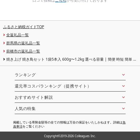
口コミ投稿は
こちら
から受け付けております
ふるさと納税ガイドTOP
全返礼品一覧
群馬県の返礼品一覧
前橋市の返礼品一覧
焼き上げ 焼き鳥セット 1袋5本入 600g〜1.2kg 選べる容量 | 簡便 時短 簡単 便
利 国産 焼き鳥 やきとり 鶏モモ肉 ねぎま かわ ぼんじり つくね 鶏肉 お取り寄せ
グルメ おつまみ 夕飯 昼ごはん フライパン おかず 家庭用 手軽 惣菜 冷凍 来知
群馬県 前橋市
ランキング
還元率コスパランキング（提携サイト）
おすすめサイト解説
人気の特集
掲載している寄附金額等の全ての情報は万全の保証をいたしかねます。詳細は
免
責事項
をご覧ください
Copyright©2019-2026 Colleagues Inc.