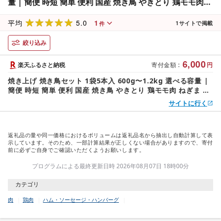
量 | 簡便 時短 簡単 便利 国産 焼き鳥 やきとり 鶏モモ肉
ねぎま かわ ぼんじり つくね 鶏肉 お取り寄せ グルメ おつ
5.0
1
まみ 夕飯 昼ごはん フライパン おかず 家庭用 手軽 惣菜 冷
平均
1
サイトで掲載
件
凍 来知 群馬県 前橋市
絞り込み
6,000
楽天ふるさと納税
寄付金額
:
円
焼き上げ 焼き鳥セット 1袋5本入 600g〜1.2kg 選べる容量 |
簡便 時短 簡単 便利 国産 焼き鳥 やきとり 鶏モモ肉 ねぎま か
わ ぼんじり つくね 鶏肉 お取り寄せ グルメ おつまみ 夕飯 昼
サイトに行く
ごはん フライパン おかず 家庭用 手軽 惣菜 冷凍 来知 群馬県
前橋市
返礼品の量や同一価格におけるボリュームは返礼品名から抽出し自動計算して表
示しています。そのため、一部計算結果が正しくない場合がありますので、寄付
前に必ずご自身でご確認いただくようお願いします。
プログラムによる最終更新日時 2026年08月07日 18時00分
カテゴリ
肉
鶏肉
ハム・ソーセージ・ハンバーグ