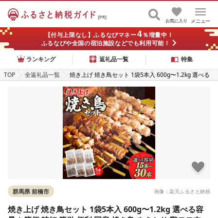
[PR]
お気に入り
メニュー
4
【付与上限なし】ふるなびマネー
％増量中！
ふるなびや全国の宿泊施設などでも利用可能！
ランキング
返礼品一覧
特集
TOP
全返礼品一覧
焼き上げ 焼き鳥セット 1袋5本入 600g〜1.2kg 選べる
容量 | 簡便 時短 簡単 便利 国産 焼き鳥 やきとり 鶏モ
モ肉 ねぎま かわ ぼんじり つくね 鶏肉 お取り寄せ グル
メ おつまみ 夕飯 昼ごはん フライパン おかず 家庭用 手
軽 惣菜 冷凍 来知 群馬県 前橋市
群馬県 前橋市
画像：楽天ふるさと納税
焼き上げ 焼き鳥セット 1袋5本入 600g〜1.2kg 選べる容