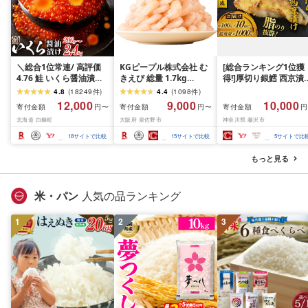
＼総合1位常連/ 高評価
KGピープル株式会社 む
[総合ランキング1位獲
4.76 鮭 いくら醤油漬け
きえび 総量 1.7kg
得!]厚切り銀鱈 西京漬
ふるさと納税 いくら
(850g×2P) 特大 5Lサイ
訳あり 銀鱈 西京漬け 
4.8
(
18249
件
)
4.4
(
1098
件
)
200g / 400g / 800g /
ズ バナメイエビ バラ凍
約 1,000g (約 100g × 
12,000
9,000
10,000
寄付金額
寄付金額
寄付金額
円〜
円〜
円
1.6kg / 2.4kg 200g パッ
結 下処理不要 サイズ不
切) 西京味噌 西京みそ 
北海道 白糠町
大阪府 泉佐野市
神奈川県 藤沢市
ク[選べる容量] 醤油漬け
揃い 訳あり
噌漬け みそ 味噌 鮮魚 
海鮮 イクラ 小分け ふる
介 銀だら 銀ダラ ギン
18
サイトで比較
15
サイトで比較
5
サイトで比
さと ランキング 人気 ギ
ラ ぎんだら 鱈 タラ 魚
フト 高評価 ふるさと納
西京焼き 西京漬 西京
もっと見る
税 北海道 白糠町
き 冷凍 厳選 鮮魚 漬け
漬魚 新鮮 小分け 人気
礼品 おかず おつまみ 
米・パン
人気の品ランキング
酒のあて 家計応援
10000円 魚喜 神奈川 
1
2
3
南 藤沢