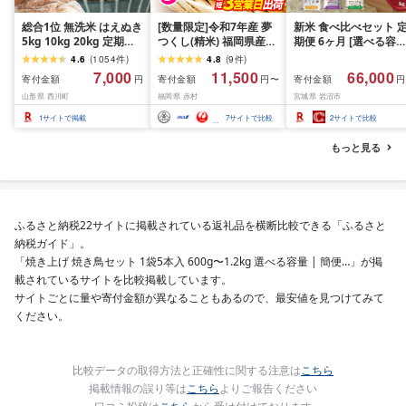
総合1位 無洗米 はえぬき
[数量限定]令和7年産 夢
新米 食べ比べセット 
5kg 10kg 20kg 定期便
つくし(精米) 福岡県産ブ
期便 6ヶ月 [選べる容量
も選べる レビュー高評
ランド米 10kg (品
おこめ 精米 ライス ご
4.6
(
1054
件
)
4.8
(
9
件
)
価 山形県産 令和7年産
番:3X11R7)
ん つきあかり つや姫 
7,000
11,500
66,000
寄付金額
寄付金額
寄付金額
円
円〜
円
選べる内容量 発送時期
じのきらめき だて正夢
山形県 西川町
福岡県 赤村
宮城県 岩沼市
定期便 3ヶ月 6ヶ月 3回
ひとめぼれ ササニシキ
6回 3か月 6か月 ランキ
セット 銘柄米 味比べ 
1
サイトで掲載
7
サイトで比較
2
サイトで比較
ング1位 精米 お米 米 お
リエーション お楽しみ
こめ ごはん ご飯 ライス
食味 毎日の食卓 毎月
もっと見る
白米 国産 ブランド米 弁
わる 色々試せる 志賀
当 FYN1-131var
米 岩沼産米
ふるさと納税22サイトに掲載されている返礼品を横断比較できる「ふるさと
納税ガイド」。
「焼き上げ 焼き鳥セット 1袋5本入 600g〜1.2kg 選べる容量 | 簡便…」が掲
載されているサイトを比較掲載しています。
サイトごとに量や寄付金額が異なることもあるので、最安値を見つけてみて
ください。
比較データの取得方法と正確性に関する注意は
こちら
掲載情報の誤り等は
こちら
よりご報告ください