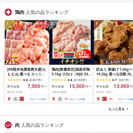
鶏肉
人気の品ランキング
1
2
3
[R8熊本地震復興支援]も
鶏肉[数量限定]国産若鶏
訳あり 唐揚げ 1.6kg〜
も むね 選べる カット済
5.1kg 小分け〔MJE-33-
19.2kg 選べる回数 内
鶏 小分け 1万円以下 ふ
007-N5100g〕鶏肉
量 室根からあげ から
4.6
(
2467
件
)
4.8
(
6198
件
)
4.7
(
567
件
)
るさと納税 鶏肉 うまか
げ からあげ 冷凍 惣菜 
7,500
15,500
13,000
寄付金額
寄付金額
寄付金額
円〜
円〜
円
チキン [出荷時期をお選
弁当 おかず 鶏肉 鶏も
熊本県 氷川町
宮崎県 都城市
岩手県 一関市
びください]熊本県産 肉
奥州いわいどり レンジ
定期便 とり とり肉 とり
簡単 時短 家ごはん 夏
11
サイトで比較
3
サイトで比較
6
サイトで比
むね 鳥もも肉 小分けバ
み 昼食 業務用 国産鶏 
ック 鳥 とりもも 冷凍 大
気 定期便 ふるさと納
もっと見る
容量 もも肉 簡易包装
送料無料 オヤマ 岩手
一関市
肉
人気の品ランキング