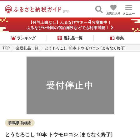
[PR]
お気に入り
メニュー
4
【付与上限なし】ふるなびマネー
％増量中！
ふるなびや全国の宿泊施設などでも利用可能！
ランキング
返礼品一覧
特集
TOP
全返礼品一覧
とうもろこし 10本 トウモロコシ [まもなく終了]
群馬県 前橋市
とうもろこし 10本 トウモロコシ [まもなく終了]