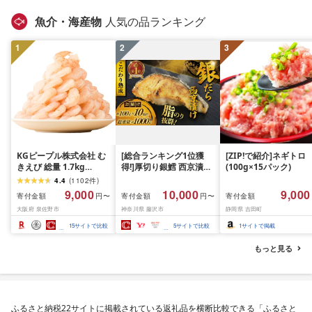
お弁当 hannba-gu ラ
キング 1位 1万円以下 
魚介・海産物
人気の品ランキング
手県 盛岡市 東北 岩手 
岡 shikoku001k
1
2
3
KGピープル株式会社 む
[総合ランキング1位獲
[ZIP!で紹介]ネギトロ
きえび 総量 1.7kg
得!]厚切り銀鱈 西京漬け
(100g×15パック)
(850g×2P) 特大 5Lサイ
訳あり 銀鱈 西京漬け 計
4.4
(
1102
件
)
ズ バナメイエビ バラ凍
約 1,000g (約 100g × 10
9,000
10,000
9,000
寄付金額
寄付金額
寄付金額
円〜
円〜
結 下処理不要 サイズ不
切) 西京味噌 西京みそ 味
大阪府 泉佐野市
神奈川県 藤沢市
静岡県 吉田町
揃い 訳あり
噌漬け みそ 味噌 鮮魚 魚
介 銀だら 銀ダラ ギンダ
15
サイトで比較
5
サイトで比較
1
サイトで掲載
ラ ぎんだら 鱈 タラ 魚
西京焼き 西京漬 西京や
もっと見る
き 冷凍 厳選 鮮魚 漬け魚
漬魚 新鮮 小分け 人気返
礼品 おかず おつまみ お
酒のあて 家計応援
10000円 魚喜 神奈川 湘
ふるさと納税22サイトに掲載されている返礼品を横断比較できる「ふるさと
南 藤沢