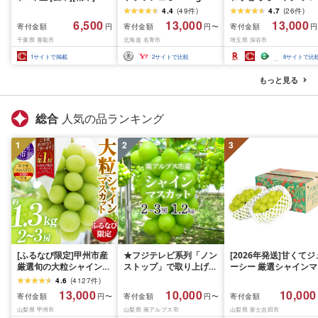
行予約 一等米 白米 米 お
上 北海道 名寄 スイート
ーン20パック・青のり
4.4
(
49
件
)
4.7
(
26
件
)
米 数量 限定 こしひかり
コーン
10パック/計30パック
6,500
13,000
13,000
寄付金額
寄付金額
寄付金額
円
円〜
円
5キロ 米5kg ごはん こめ
[11218-0367]
千葉県 香取市
北海道 名寄市
埼玉県 深谷市
コメ はくまい お米マイ
スター 厳選 予約 白飯 ※
1
サイトで掲載
2
サイトで比較
8
サイトで比
okome kome おむすび
おにぎり 国産 飯 おこめ
もっと見る
取り寄せ 弁当 家計応援
千葉県産 R8 2026年 産
千葉 千葉県 香取市
総合
人気の品ランキング
1
2
3
[ふるなび限定]甲州市産
★フジテレビ系列「ノン
[2026年発送]甘くてジ
厳選旬の大粒シャインマ
ストップ」で取り上げら
ーシー 厳選シャインマ
スカット 約1.3kg 2〜3
れました!★[2026年発送
スカット1.2kg (2026
4.6
(
4127
件
)
房[2026年発送]
先行予約]南アルプス市
月前半(1〜15日)から1
13,000
10,000
10,000
寄付金額
寄付金額
寄付金額
円〜
円〜
(MG)B12-472 FN-
産シャインマスカット
月下旬までの発送) フ
山梨県 甲州市
山梨県 南アルプス市
山梨県 富士吉田市
Limited-VO シャインマ
1.2kg以上(2〜3房)ふる
ーツ ぶどう 果物 山梨