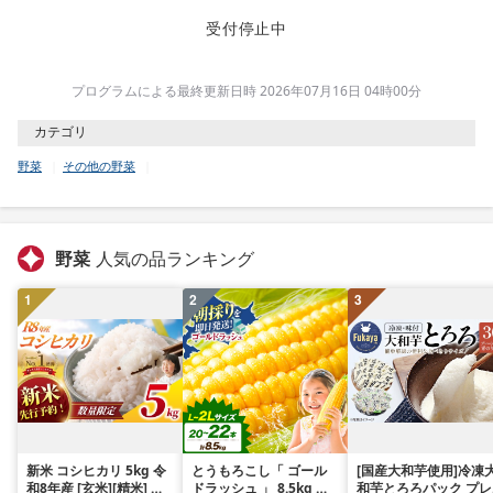
受付停止中
プログラムによる最終更新日時 2026年07月16日 04時00分
カテゴリ
野菜
その他の野菜
野菜
人気の品ランキング
1
2
3
新米 コシヒカリ 5kg 令
とうもろこし「 ゴール
[国産大和芋使用]冷凍
和8年産 [玄米][精米] 先
ドラッシュ 」 8.5kg 以
和芋とろろパック プレ