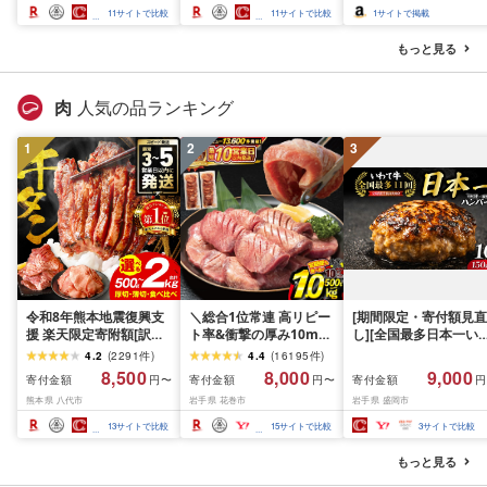
スカット フルーツ
さと納税 おすすめ 山梨
産 2026 旬 大粒 高級 
11
サイトで比較
11
サイトで比較
1
サイトで掲載
県 南アルプス市 送料無
ドウ 葡萄 富士吉田市
料 AL
もっと見る
肉
人気の品ランキング
1
2
3
令和8年熊本地震復興支
＼総合1位常連 高リピー
[期間限定・寄付額見直
援 楽天限定寄附額[訳あ
ト率&衝撃の厚み10mm
し][全国最多日本一い
り]牛タン 500g〜2kg 肉
厚切り牛タン 塩味/ ≪ス
て牛入り]ハンバーグ
4.2
(
2291
件
)
4.4
(
16195
件
)
牛肉 訳あり 牛タン 冷凍
ピード発送!!10営業日以
1.5kg(150g×10個) い
8,500
8,000
9,000
寄付金額
寄付金額
寄付金額
円〜
円〜
円
小分け 厚切り 薄切り 食
内発送≫ 選べる内容量
て牛 × 岩中豚 ハンバー
熊本県 八代市
岩手県 花巻市
岩手県 盛岡市
べ比べ 500g 1kg 1.5kg
500g / 1kg 定期便 毎月
グ 合挽き 合い挽き 黒
2kg 牛 人気 ビーフ 牛た
届く 牛肉 肉 BBQ ふるさ
和牛 人気 冷凍 個包装 
13
サイトで比較
15
サイトで比較
3
サイトで比較
ん ふるさと納税 ランキ
と 人気 ランキング 岩手
分け 冷凍 牛肉 豚肉 和
ング スピード発送 送料
県 花巻市
ビーフ ポーク はんば
もっと見る
無料
ぐ 挽肉 お肉 ミンチ 肉