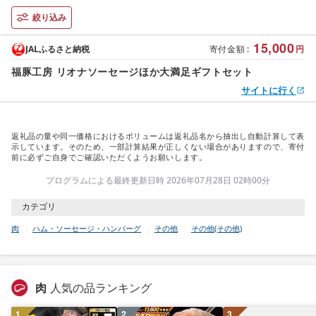
絞り込み
15,000
JALふるさと納税
寄付金額
:
円
福豚工房 リオナソーセージほか大満足ギフトセット
サイトに行く
返礼品の量や同一価格におけるボリュームは返礼品名から抽出し自動計算して表
示しています。そのため、一部計算結果が正しくない場合がありますので、寄付
前に必ずご自身でご確認いただくようお願いします。
プログラムによる最終更新日時 2026年07月28日 02時00分
カテゴリ
肉
ハム・ソーセージ・ハンバーグ
その他
その他(その他)
肉
人気の品ランキング
1
2
3