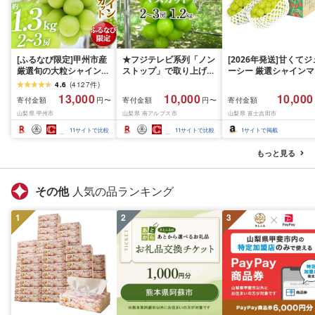
[ふるなび限定]甲州市産
★フジテレビ系列「ノン
[2026年発送]甘くてジ
厳選旬の大粒シャインマ
ストップ」で取り上げら
ーシー 厳選シャインマ
スカット 約1.3kg 2〜3
れました!★[2026年発送
スカット1.2kg (2026
4.6
(
4127
件
)
房[2026年発送]
先行予約]南アルプス市
月前半(1〜15日)から1
13,000
10,000
10,000
寄付金額
寄付金額
寄付金額
円〜
円〜
(MG)B12-472 FN-
産シャインマスカット
月下旬までの発送) フ
山梨県 甲州市
山梨県 南アルプス市
山梨県 富士吉田市
Limited-VO シャインマ
1.2kg以上(2〜3房)ふる
ーツ ぶどう 果物 山梨
スカット フルーツ
さと納税 おすすめ 山梨
産 2026 旬 大粒 高級 
11
サイトで比較
11
サイトで比較
1
サイトで掲載
県 南アルプス市 送料無
ドウ 葡萄 富士吉田市
料 AL
もっと見る
その他
人気の品ランキング
1
2
3