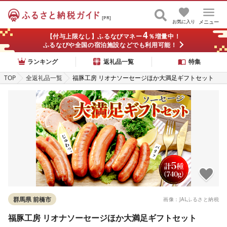
[PR]
お気に入り
メニュー
4
【付与上限なし】ふるなびマネー
％増量中！
ふるなびや全国の宿泊施設などでも利用可能！
ランキング
返礼品一覧
特集
TOP
全返礼品一覧
福豚工房 リオナソーセージほか大満足ギフトセット
群馬県 前橋市
画像：JALふるさと納税
福豚工房 リオナソーセージほか大満足ギフトセット