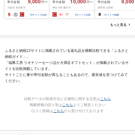
9,000
10,000
9,000
寄付金額
寄付金額
寄付金額
円〜
円〜
結 下処理不要 サイズ不
切) 西京味噌 西京みそ 味
大阪府 泉佐野市
神奈川県 藤沢市
静岡県 吉田町
揃い 訳あり
噌漬け みそ 味噌 鮮魚 魚
介 銀だら 銀ダラ ギンダ
15
サイトで比較
5
サイトで比較
1
サイトで掲載
ラ ぎんだら 鱈 タラ 魚
西京焼き 西京漬 西京や
もっと見る
き 冷凍 厳選 鮮魚 漬け魚
漬魚 新鮮 小分け 人気返
礼品 おかず おつまみ お
酒のあて 家計応援
10000円 魚喜 神奈川 湘
ふるさと納税22サイトに掲載されている返礼品を横断比較できる「ふるさと
南 藤沢
納税ガイド」。
「福豚工房 リオナソーセージほか大満足ギフトセット」が掲載されているサ
イトを比較掲載しています。
サイトごとに量や寄付金額が異なることもあるので、最安値を見つけてみて
ください。
比較データの取得方法と正確性に関する注意は
こちら
掲載情報の誤り等は
こちら
よりご報告ください
口コミ投稿は
こちら
から受け付けております