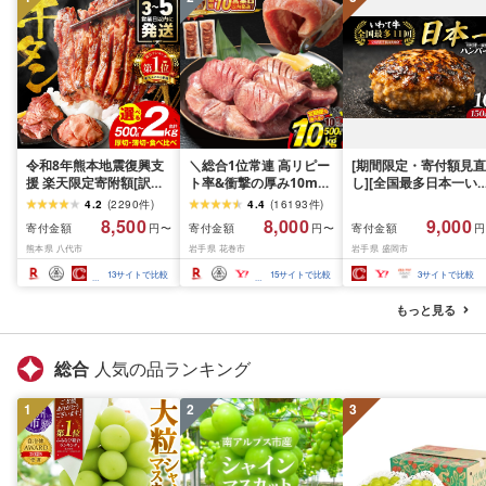
令和8年熊本地震復興支
＼総合1位常連 高リピー
[期間限定・寄付額見直
援 楽天限定寄附額[訳あ
ト率&衝撃の厚み10mm
し][全国最多日本一い
り]牛タン 500g〜2kg 肉
厚切り牛タン 塩味/ ≪ス
て牛入り]ハンバーグ
4.2
(
2290
件
)
4.4
(
16193
件
)
牛肉 訳あり 牛タン 冷凍
ピード発送!!10営業日以
1.5kg(150g×10個) い
8,500
8,000
9,000
寄付金額
寄付金額
寄付金額
円〜
円〜
円
小分け 厚切り 薄切り 食
内発送≫ 選べる内容量
て牛 × 岩中豚 ハンバー
熊本県 八代市
岩手県 花巻市
岩手県 盛岡市
べ比べ 500g 1kg 1.5kg
500g / 1kg 定期便 毎月
グ 合挽き 合い挽き 黒
2kg 牛 人気 ビーフ 牛た
届く 牛肉 肉 BBQ ふるさ
和牛 人気 冷凍 個包装 
13
サイトで比較
15
サイトで比較
3
サイトで比較
ん ふるさと納税 ランキ
と 人気 ランキング 岩手
分け 冷凍 牛肉 豚肉 和
ング スピード発送 送料
県 花巻市
ビーフ ポーク はんば
もっと見る
無料
ぐ 挽肉 お肉 ミンチ 肉
お弁当 hannba-gu ラ
キング 1位 1万円以下 
総合
人気の品ランキング
手県 盛岡市 東北 岩手 
岡 shikoku001k
1
2
3