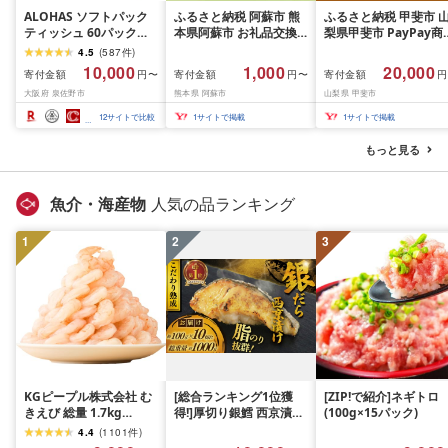
ALOHAS ソフトパック
ふるさと納税 阿蘇市 熊
ふるさと納税 甲斐市 
ティッシュ 60パック
本県阿蘇市 お礼品交換
梨県甲斐市 PayPay商
×400枚(200組) 日用品
チケット 1,000円分
券(6,000円分)※地域
4.5
(
587
件
)
必需品 常備品 まとめ買
一部の加盟店のみで利
10,000
1,000
20,000
寄付金額
寄付金額
寄付金額
円〜
円〜
円
い 備蓄 防災
可
大阪府 泉佐野市
熊本県 阿蘇市
山梨県 甲斐市
12
サイトで比較
1
サイトで掲載
1
サイトで掲載
もっと見る
魚介・海産物
人気の品ランキング
1
2
3
KGピープル株式会社 む
[総合ランキング1位獲
[ZIP!で紹介]ネギトロ
きえび 総量 1.7kg
得!]厚切り銀鱈 西京漬け
(100g×15パック)
(850g×2P) 特大 5Lサイ
訳あり 銀鱈 西京漬け 計
4.4
(
1101
件
)
ズ バナメイエビ バラ凍
約 1,000g (約 100g × 10