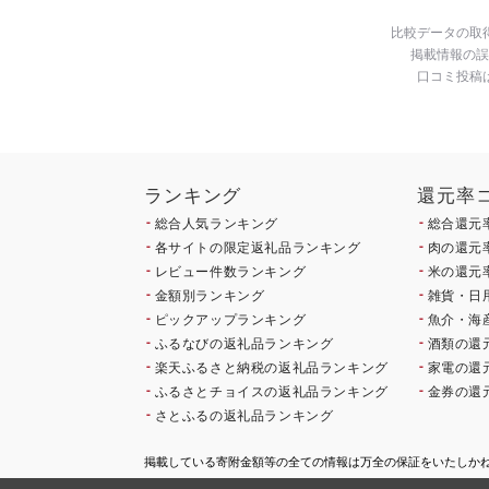
比較データの取
掲載情報の誤
口コミ投稿
ランキング
還元率
総合人気ランキング
総合還元
各サイトの限定返礼品ランキング
肉の還元
レビュー件数ランキング
米の還元
金額別ランキング
雑貨・日
ピックアップランキング
魚介・海
ふるなびの返礼品ランキング
酒類の還
楽天ふるさと納税の返礼品ランキング
家電の還
ふるさとチョイスの返礼品ランキング
金券の還
さとふるの返礼品ランキング
掲載している寄附金額等の全ての情報は万全の保証をいたしか