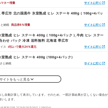
%マネー増量
サイトに行く
帯広市 北の国黒牛 氷室熟成 ヒレ ステーキ 400g ( 100g×4パッ
るさと納税
商品券8％増量
サイトに行く
室熟成 ヒレ ステーキ 400g ( 100g×4パック )_牛肉 ヒレ ステー
合わせ パック 冷凍 送料無料 北海道 帯広市
ョイス
d払いで最大24％還元
サイトに行く
室熟成 ヒレ ステーキ 400g (100g×4パック)
るさと納税
サイトに行く
サイトをもっと見る
出し自動計算して表示しています。そのため、一部計算結果が正しくない場合が
願いします。
更新日時 2026年08月09日 11時00分