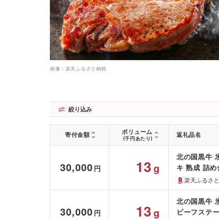
画像：楽天ふるさと納税
絞り込み
ボリューム
寄付金額
返礼品名
(千円あたり)
北の国黒牛 氷室
13
30,000
g
キ 熟成 詰め
円
楽天ふるさ
北の国黒牛 氷
13
30,000
g
ビーフステー
円