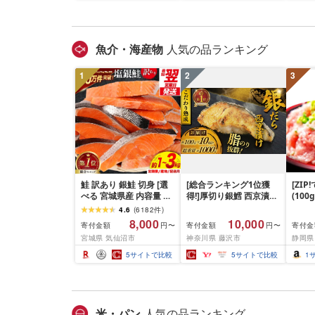
薄切り 冷凍 小分け ラン
県 花巻市
ビーフ
キング 人気 BBQ [ナン
ぐ 挽
チク]
お弁当 
キング
魚介・海産物
人気の品ランキング
手県 
岡 sh
1
2
3
鮭 訳あり 銀鮭 切身 [選
[総合ランキング1位獲
[ZI
べる 宮城県産 内容量 発
得!]厚切り銀鱈 西京漬け
(100
送回数 発送月] [宮城東洋
訳あり 銀鱈 西京漬け 計
4.6
(
6182
件
)
宮城県 気仙沼市
約 1,000g (約 100g × 10
8,000
10,000
寄付金額
寄付金額
寄付金
円〜
円〜
20566318] 宮城県産 海
切) 西京味噌 西京みそ 味
宮城県 気仙沼市
神奈川県 藤沢市
静岡県
鮮 訳アリ 規格外 不揃い
噌漬け みそ 味噌 鮮魚 魚
さけ サケ 鮭切身 シャケ
介 銀だら 銀ダラ ギンダ
5
サイトで比較
5
サイトで比較
1
切り身 冷凍 家庭用 おか
ラ ぎんだら 鱈 タラ 魚
ず 弁当 支援 サーモン 銀
西京焼き 西京漬 西京や
鮭切り身 魚 2kg 3kg 定
き 冷凍 厳選 鮮魚 漬け魚
期便
漬魚 新鮮 小分け 人気返
礼品 おかず おつまみ お
米・パン
人気の品ランキング