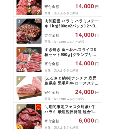
牛肉 赤身 モモ ウデ (スライス
14,000
寄付金額
円
or 焼肉)[計1kg~2.1kg / 定期
便 全3回] すき焼き しゃぶし
画像：楽天ふるさと納税
ゃぶ 国産 肉 国産牛 お肉 モモ
肉卸直営 ハラミ ハラミステー
2
肉 牛しゃぶ 薄切り 冷凍 小分
キ 1kg(500g×2パック) 2〜3
け ランキング 人気 BBQ [ナ
人前 焼肉 はらみ 牛はらみ 厚
ンチク]
14,000
寄付金額
円
切りハラミ 肉 牛肉 [肉卸厳選
究極の多汁感 極厚ハラミステ
画像：Amazonふるさと納税
ーキ1kg] (1kg, 1, キログラ
すき焼き 食べ比べスライス3
3
ム)
種セット900g [グランプリ受
賞]小分け ロース バラ モモor
14,000
寄付金額
円
カタ 牛肉 鉄板焼肉 焼きしゃ
ぶ すき焼き肉 [14-10a]リピー
画像：楽天ふるさと納税
ター続出!! 肉ランキング
[ふるさと納税]ナンチク 鹿児
4
島県産 黒毛和牛 ロースステー
キ 4枚・計約1kg[A608]
24,000
寄付金額
円
画像：Amazonふるさと納税
＼期間限定フェスタ対象/ 牛
5
ハラミ 最短翌日発送 総合1位
訳あり 牛すじ佃煮付き
6,000
寄付金額
円
300g〜3kg 数量限定 王道 赤
タレ 極旨 黒ダレ トマトガー
画像：楽天ふるさと納税
リック 食べ比べ 味付け タレ