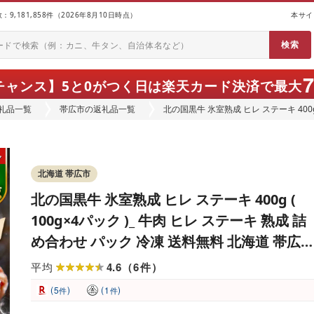
9,181,858件（2026年8月10日時点）
本サイ
チャンス】
5と0がつく日は楽天カード決済で最大
礼品一覧
帯広市の返礼品一覧
北の国黒牛 氷室熟成 ヒレ ステーキ 400g 
わせ パック 冷凍 送料無料 北海道 帯広市
北海道 帯広市
北の国黒牛 氷室熟成 ヒレ ステーキ 400g (
100g×4パック )_ 牛肉 ヒレ ステーキ 熟成 詰
め合わせ パック 冷凍 送料無料 北海道 帯広
[配送不可地域:離島]
4.6
6
平均
（
件
）
(
)
(
)
5
1
件
件