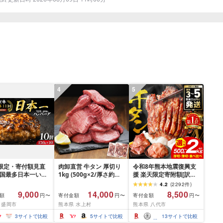
4
5
間限定・寄付額見直
肉卸直営 牛タン 厚切り
令和8年熊本地震復興支
全国最多日本一いわ
1kg (500g×2/厚さ約
援 楽天限定寄附額[訳あ
入り]ハンバーグ
10mm) 訳あり 訳有り肉
り]牛タン 500g〜2kg 肉
4.2
(
2292
件
)
g(150g×10個) いわ
牛肉 焼肉 冷凍 スライス
牛肉 訳あり 牛タン 冷凍
9,000
14,000
8,500
額
寄付金額
寄付金額
円〜
円〜
円〜
× 岩中豚 ハンバー
業務用 バーベキュー
小分け 厚切り 薄切り 食
 盛岡市
熊本県 水上村
熊本県 八代市
挽き 合い挽き 黒毛
BBQ おつまみ ギフト お
べ比べ 500g 1kg 1.5kg
人気 冷凍 個包装 小
祝い お中元 夏ギフト
2kg 牛 人気 ビーフ 牛た
3
サイトで比較
5
サイトで比較
13
サイトで比較
冷凍 牛肉 豚肉 和牛
ん ふるさと納税 ランキ