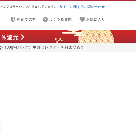
トはプロモーションが含まれています。
サイトに関するお問い合わせ
初めての方
よくある質問
お気に入り
7
％還元
( 100g×4パック )_ 牛肉 ヒレ ステーキ 熟成 詰め合
 [配送不可地域:離島]
市