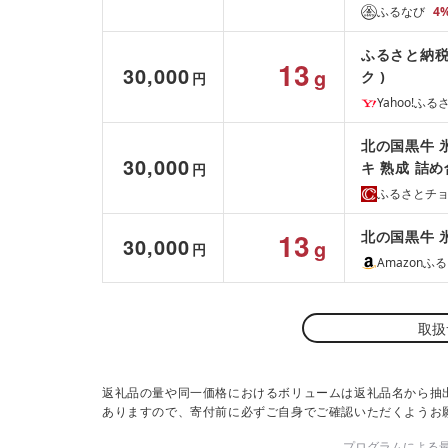
ふるなび
4
ふるさと納税 
13
30,000
g
ク )
円
Yahoo!ふ
北の国黒牛 氷
30,000
キ 熟成 詰め
円
ふるさとチ
13
北の国黒牛 氷
30,000
g
円
Amazonふ
取扱
返礼品の量や同一価格におけるボリュームは返礼品名から抽
ありますので、寄付前に必ずご自身でご確認いただくようお
プログラムによる最終