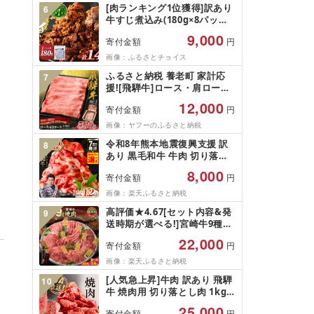
[肉ランキング1位獲得]訳あり
6
焼肉 小分け 冷凍 ハラミ 牛タ
牛すじ煮込み(180g×8パック)
ンセット 選べる発送月 泉佐野
合計1440g 1.44kg 訳アリ 小
市 送料無料
9,000
寄付金額
円
分け レンジ 牛すじ 牛すじ肉
冷凍 簡単調理 惣菜 おかず お
画像：ふるさとチョイス
つまみ 人気 温めるだけ 白米
ふるさと納税 養老町 家計応
7
のおかず ぎゅうすじにこみ ギ
援![飛騨牛]ロース・肩ロース
ュウスジニコミ 父の日 うどん
スライス500g(すき焼き/しゃ
おでん ビールのお供 酒の肴
12,000
寄付金額
円
ぶしゃぶ) 岐阜県産 黒毛和牛
晩酌 お弁当 居酒屋の味
画像：ヤフーのふるさと納税
Gyusuji nikomi Beef
tendon stew 熊本県 湯前町
令和8年熊本地震復興支援 訳
8
あり 黒毛和牛 牛肉 切り落と
し 小分け パック 冷凍 600g〜
8,000
寄付金額
円
1.2kg くまもと黒毛和牛[選べ
る内容量・発送月] 霜降り 部
画像：楽天ふるさと納税
位ミックス 毎月数量限定 限定
高評価★4.67[セット内容&発
9
国産牛 ブランド牛 国産 黒毛
送時期が選べる!]宮崎牛9種盛
和牛 お肉
り焼肉セット - 牛肉 国産 各
22,000
寄付金額
円
67g/各200g/各400g 約
200g×3P/約600g×3P/約
画像：楽天ふるさと納税
600g×3P×2 たれ付き お中元
[人気急上昇]牛肉 訳あり 飛騨
10
夏ギフト 特急便あり 送料無料
牛 焼肉用 切り落とし肉 1kg
宮崎県都城市]
25000円 訳アリ 焼き肉用 切
25,000
寄付金額
円