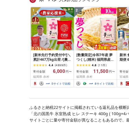
酒のあて 家計応援
10000円 魚喜 神奈川 湘
1
2
3
南 藤沢
[新米先行予約受付中!]＼
[数量限定]令和7年産 夢
新米 
累計467万kg出荷 /[農家
つくし(精米) 福岡県産ブ
期便 
応援米]訳あり 令和7年産
ランド米 10kg (品
おこめ
4.4
(
4899
件
)
4.8
(
11
件
)
令和8年産ふくきらり 夢
番:3X11R7)
ん つ
6,000
11,500
寄付金額
寄付金額
寄付金
円〜
円〜
つくし 5kg 10kg 15kg
じの
福岡県 赤村
福岡県 赤村
宮城県
20kg [選べる品種・内容
ひと
量・出荷時期]複数原料
セット
5
サイトで比較
8
サイトで比較
米 白米 精米 国産 限定
リエ
ごはん ご飯 白飯 米 お米
食味 
ふるさと 人気 ランキン
わる 
グ
米 岩
ふるさと納税22サイトに掲載されている返礼品を横断
「北の国黒牛 氷室熟成 ヒレ ステーキ 400g ( 100
サイトごとに量や寄付金額が異なることもあるので、