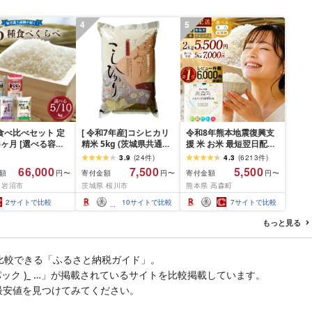
4
5
食べ比べセット 定
[ 令和7年産]コシヒカリ
令和8年熊本地震復興支
6ヶ月 [選べる容量]
精米 5kg (茨城県共通返
援 米 お米 最短翌日配送
 精米 ライス ごは
礼品 かすみがうら市) 米
高評価★4.33 令和7年産
3.9
(
24
件
)
4.3
(
6213
件
)
きあかり つや姫 に
ごはん もっちり 甘い コ
阿蘇だわら 選べる 容量
66,000
7,500
5,500
額
寄付金額
寄付金額
円〜
円〜
円〜
きらめき だて正夢
メ お米 白米
回数 ( 2kg〜20kg / 無洗
 岩沼市
茨城県 桜川市
熊本県 高森町
めぼれ ササニシキ
米・精米・玄米・プレミ
 銘柄米 味比べ バ
アム / 1〜12回 ) TVで紹
2
サイトで比較
10
サイトで比較
7
サイトで比較
ーション お楽しみ
介 話題 最強配送 R7 熊
毎日の食卓 毎月変
本県 高森町 白米 ブレン
もっと見る
色々試せる 志賀沢
ド米 2kg 5kg 10kg
沼産米
15kg 20kg
比較できる「ふるさと納税ガイド」。
g×4パック )_ …」が掲載されているサイトを比較掲載しています。
最安値を見つけてみてください。