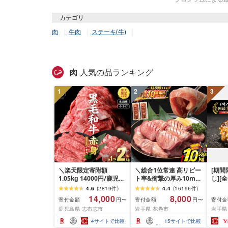
カテゴリ
肉
牛肉
ステーキ(牛)
肉
人気の品ランキング
1
2
3
＼楽天限定寄附額
＼総合1位常連 高リピー
[期
1.05kg 14000円/鹿児島
ト率&衝撃の厚み10mm
し][
県産 黒毛和牛 牛肉 赤身
厚切り牛タン 塩味/ ≪ス
て牛
4.6
(
2819
件
)
4.4
(
16196
件
)
モモ ウデ (スライス or
ピード発送!!10営業日以
1.5k
14,000
8,000
寄付金額
寄付金額
寄付金
円〜
円〜
焼肉)[計1kg~2.1kg / 定
内発送≫ 選べる内容量
て牛 
鹿児島県 志布志市
岩手県 花巻市
岩手県
期便 全3回] すき焼き し
500g / 1kg 定期便 毎月
グ 合
ゃぶしゃぶ 国産 肉 国産
届く 牛肉 肉 BBQ ふるさ
和牛 
4
サイトで比較
15
サイトで比較
牛 お肉 モモ肉 牛しゃぶ
と 人気 ランキング 岩手
分け 