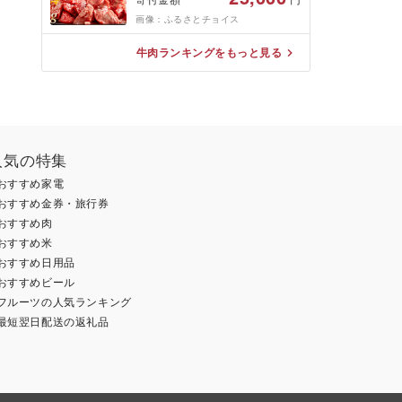
り落とし 切落し 牛肉 肉 バー
ベキュー BBQ セット 和牛 焼
画像：ふるさとチョイス
肉 部位おまかせ ごちそう 贅
沢飛騨牛 JA ひだ 大容量 人気
牛肉ランキングをもっと見る
おすすめ アウトドア 国産 冷
凍 駆け込み前の お申込なら
すぐ届く すぐ届きやすい
[S201]
人気の特集
おすすめ家電
おすすめ金券・旅行券
おすすめ肉
おすすめ米
おすすめ日用品
おすすめビール
フルーツの人気ランキング
最短翌日配送の返礼品