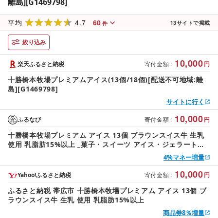
離島][G1469798]
4.7
60
平均
13
サイトで掲載
件
絞り込み
10,000
楽天ふるさと納税
寄付金額
:
円
十勝橋本牧場プレミアムアイス(13個/18個)[配送不可地域:離
島][G1469798]
サイトに行く
10,000
ふるなび
寄付金額
:
円
十勝橋本牧場プレミアム アイス 13個 ブラウンスイス牛 生乳
使用 乳脂肪15%以上 _菓子・スイーツ アイス・ジェラート
_[配送不可地域:離島]
4%マネー増量
10,000
Yahoo!ふるさと納税
寄付金額
:
円
ふるさと納税 帯広市 十勝橋本牧場プレミアム アイス 13個 ブ
ラウンスイス牛 生乳 使用 乳脂肪15%以上
商品券8％増量