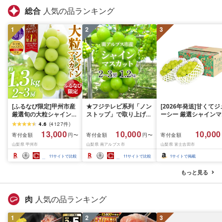
総合
人気の品ランキング
1
2
3
[ふるなび限定]甲州市産
★フジテレビ系列「ノン
[2026年発送]甘くてジ
厳選旬の大粒シャインマ
ストップ」で取り上げら
ーシー 厳選シャインマ
スカット 約1.3kg 2〜3
れました!★[2026年発送
スカット1.2kg (2026
4.6
(
4127
件
)
房[2026年発送]
先行予約]南アルプス市
月前半(1〜15日)から1
13,000
10,000
10,000
寄付金額
寄付金額
寄付金額
円〜
円〜
(MG)B12-472 FN-
産シャインマスカット
月下旬までの発送) フ
山梨県 甲州市
山梨県 南アルプス市
山梨県 富士吉田市
Limited-VO シャインマ
1.2kg以上(2〜3房)ふる
ーツ ぶどう 果物 山梨
スカット フルーツ
さと納税 おすすめ 山梨
産 2026 旬 大粒 高級 
11
サイトで比較
11
サイトで比較
1
サイトで掲載
県 南アルプス市 送料無
ドウ 葡萄 富士吉田市
料 AL
もっと見る
肉
人気の品ランキング
1
2
3