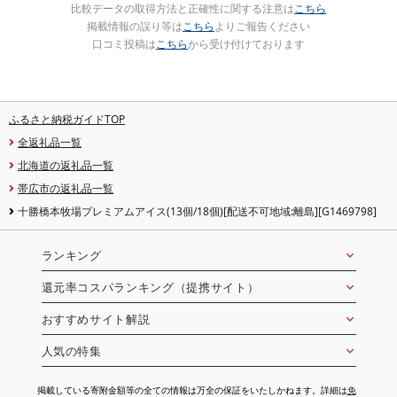
比較データの取得方法と正確性に関する注意は
こちら
掲載情報の誤り等は
こちら
よりご報告ください
口コミ投稿は
こちら
から受け付けております
ふるさと納税ガイドTOP
全返礼品一覧
北海道の返礼品一覧
帯広市の返礼品一覧
十勝橋本牧場プレミアムアイス(13個/18個)[配送不可地域:離島][G1469798]
ランキング
還元率コスパランキング（提携サイト）
おすすめサイト解説
人気の特集
掲載している寄附金額等の全ての情報は万全の保証をいたしかねます。詳細は
免