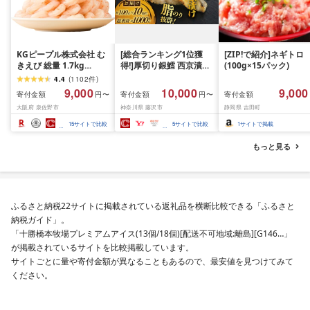
KGピープル株式会社 む
[総合ランキング1位獲
[ZIP!で紹介]ネギトロ
きえび 総量 1.7kg
得!]厚切り銀鱈 西京漬け
(100g×15パック)
(850g×2P) 特大 5Lサイ
訳あり 銀鱈 西京漬け 計
4.4
(
1102
件
)
ズ バナメイエビ バラ凍
約 1,000g (約 100g × 10
9,000
10,000
9,000
寄付金額
寄付金額
寄付金額
円〜
円〜
結 下処理不要 サイズ不
切) 西京味噌 西京みそ 味
大阪府 泉佐野市
神奈川県 藤沢市
静岡県 吉田町
揃い 訳あり
噌漬け みそ 味噌 鮮魚 魚
介 銀だら 銀ダラ ギンダ
15
サイトで比較
5
サイトで比較
1
サイトで掲載
ラ ぎんだら 鱈 タラ 魚
西京焼き 西京漬 西京や
もっと見る
き 冷凍 厳選 鮮魚 漬け魚
漬魚 新鮮 小分け 人気返
礼品 おかず おつまみ お
酒のあて 家計応援
10000円 魚喜 神奈川 湘
ふるさと納税22サイトに掲載されている返礼品を横断比較できる「ふるさと
南 藤沢
納税ガイド」。
「十勝橋本牧場プレミアムアイス(13個/18個)[配送不可地域:離島][G146…」
が掲載されているサイトを比較掲載しています。
サイトごとに量や寄付金額が異なることもあるので、最安値を見つけてみて
ください。