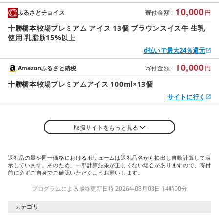
10,000
ふるさとチョイス
寄付金額
:
円
十勝橋本牧場プレミアム アイス 13個 ブラウンスイス牛 生乳
使用 乳脂肪15%以上
d払いで最大24％還元
10,000
Amazonふるさと納税
寄付金額
:
円
十勝橋本牧場プレミアムアイス 100ml×13個
サイトに行く
取扱サイトをもっと見る
返礼品の量や同一価格におけるボリュームは返礼品名から抽出し自動計算して表
示しています。そのため、一部計算結果が正しくない場合がありますので、寄付
前に必ずご自身でご確認いただくようお願いします。
プログラムによる最終更新日時 2026年08月08日 14時00分
カテゴリ