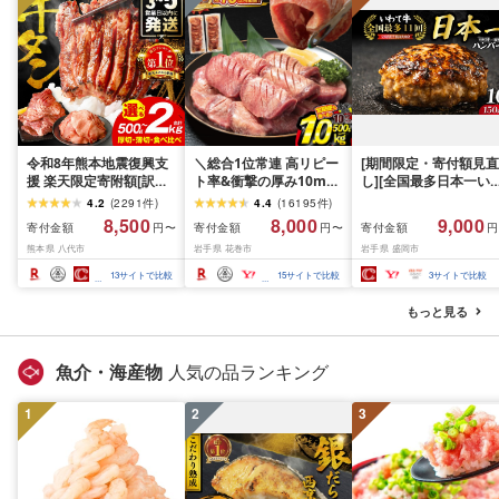
令和8年熊本地震復興支
＼総合1位常連 高リピー
[期間限定・寄付額見直
援 楽天限定寄附額[訳あ
ト率&衝撃の厚み10mm
し][全国最多日本一い
り]牛タン 500g〜2kg 肉
厚切り牛タン 塩味/ ≪ス
て牛入り]ハンバーグ
4.2
(
2291
件
)
4.4
(
16195
件
)
牛肉 訳あり 牛タン 冷凍
ピード発送!!10営業日以
1.5kg(150g×10個) い
8,500
8,000
9,000
寄付金額
寄付金額
寄付金額
円〜
円〜
円
小分け 厚切り 薄切り 食
内発送≫ 選べる内容量
て牛 × 岩中豚 ハンバー
熊本県 八代市
岩手県 花巻市
岩手県 盛岡市
べ比べ 500g 1kg 1.5kg
500g / 1kg 定期便 毎月
グ 合挽き 合い挽き 黒
2kg 牛 人気 ビーフ 牛た
届く 牛肉 肉 BBQ ふるさ
和牛 人気 冷凍 個包装 
13
サイトで比較
15
サイトで比較
3
サイトで比較
ん ふるさと納税 ランキ
と 人気 ランキング 岩手
分け 冷凍 牛肉 豚肉 和
ング スピード発送 送料
県 花巻市
ビーフ ポーク はんば
もっと見る
無料
ぐ 挽肉 お肉 ミンチ 肉
お弁当 hannba-gu ラ
キング 1位 1万円以下 
魚介・海産物
人気の品ランキング
手県 盛岡市 東北 岩手 
岡 shikoku001k
1
2
3