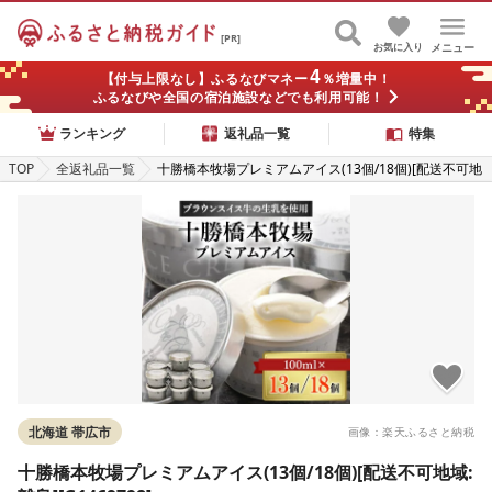
[PR]
お気に入り
メニュー
4
【付与上限なし】ふるなびマネー
％増量中！
ふるなびや全国の宿泊施設などでも利用可能！
ランキング
返礼品一覧
特集
TOP
全返礼品一覧
十勝橋本牧場プレミアムアイス(13個/18個)[配送不可地
域:離島][G1469798]
北海道 帯広市
画像：楽天ふるさと納税
十勝橋本牧場プレミアムアイス(13個/18個)[配送不可地域: