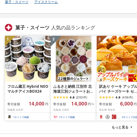
菓子・スイーツ
アイスクリーム
菓子・スイーツ
人気の品ランキング
1
2
3
フロム蔵王 Hybrid NEO
ふるさと納税 江別市 北
訳あり ケーキ アップ
マルチアイスBOX24
海道江別ジェラートおま
パイ チーズケーキ セ
かせ22種類セット
ト 500g〜3kg 冷凍 ス
4.8
(
253
件
)
4.6
(
456
件
)
[80ml×22個]
ーツ お菓子 お徳用 規
14,000
14,000
6,000
寄付金額
寄付金額
寄付金額
円
円〜
円
外 不揃い 詰め合わせ 
宮城県 白石市
北海道 江別市
埼玉県 羽生市
んご 訳ありスイーツ 
ィンズ・アーク 埼玉県
1
サイトで掲載
1
サイトで掲載
4
サイトで比
羽生市
もっと見る