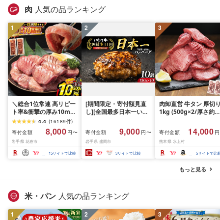
礼品 おかず おつまみ お
肉
人気の品ランキング
酒のあて 家計応援
10000円 魚喜 神奈川 湘
1
2
南 藤沢
3
＼総合1位常連 高リピー
[期間限定・寄付額見直
肉卸直営 牛タン 厚切
ト率&衝撃の厚み10mm
し][全国最多日本一いわ
1kg (500g×2/厚さ約
厚切り牛タン 塩味/ ≪ス
て牛入り]ハンバーグ
10mm) 訳あり 訳有り
4.4
(
16189
件
)
ピード発送!!10営業日以
1.5kg(150g×10個) いわ
牛肉 焼肉 冷凍 スライ
8,000
9,000
14,000
寄付金額
寄付金額
寄付金額
円〜
円〜
円
内発送≫ 選べる内容量
て牛 × 岩中豚 ハンバー
業務用 バーベキュー
岩手県 花巻市
岩手県 盛岡市
熊本県 水上村
500g / 1kg 定期便 毎月
グ 合挽き 合い挽き 黒毛
BBQ おつまみ ギフト 
届く 牛肉 肉 BBQ ふるさ
和牛 人気 冷凍 個包装 小
祝い お中元 夏ギフト
15
サイトで比較
3
サイトで比較
5
サイトで比
と 人気 ランキング 岩手
分け 冷凍 牛肉 豚肉 和牛
県 花巻市
ビーフ ポーク はんばー
もっと見る
ぐ 挽肉 お肉 ミンチ 肉
お弁当 hannba-gu ラン
キング 1位 1万円以下 岩
米・パン
人気の品ランキング
手県 盛岡市 東北 岩手 盛
岡 shikoku001k
1
2
3