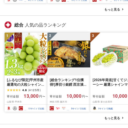
グ 海鮮 冷凍 発送時期が
ラ ぎんだら 鱈 タラ 魚
選べる 北海道 別海町 )
西京焼き 西京漬 西京
もっと見る
(クラウドファンディン
き 冷凍 厳選 鮮魚 漬け
グ対象)
漬魚 新鮮 小分け 人気
礼品 おかず おつまみ 
総合
人気の品ランキング
酒のあて 家計応援
10000円 魚喜 神奈川 
1
2
3
南 藤沢
[ふるなび限定]甲州市産
[総合ランキング1位獲
[2026年発送]甘くてジ
厳選旬の大粒シャインマ
得!]厚切り銀鱈 西京漬け
ーシー 厳選シャインマ
スカット 約1.3kg 2〜3
訳あり 銀鱈 西京漬け 計
スカット1.2kg (2026
4.6
(
4125
件
)
房[2026年発送]
約 1,000g (約 100g × 10
月前半(1〜15日)から1
13,000
10,000
10,000
寄付金額
寄付金額
寄付金額
円〜
円〜
(MG)B12-472 FN-
切) 西京味噌 西京みそ 味
月下旬までの発送) フ
山梨県 甲州市
神奈川県 藤沢市
山梨県 富士吉田市
Limited-VO シャインマ
噌漬け みそ 味噌 鮮魚 魚
ーツ ぶどう 果物 山梨
スカット フルーツ
介 銀だら 銀ダラ ギンダ
産 2026 旬 大粒 高級 
11
サイトで比較
5
サイトで比較
1
サイトで掲載
ラ ぎんだら 鱈 タラ 魚
ドウ 葡萄 富士吉田市
西京焼き 西京漬 西京や
もっと見る
き 冷凍 厳選 鮮魚 漬け魚
漬魚 新鮮 小分け 人気返