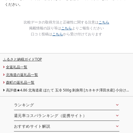
ください。
比較データの取得方法と正確性に関する注意は
こちら
掲載情報の誤り等は
こちら
よりご報告ください
口コミ投稿は
こちら
から受け付けております
ふるさと納税ガイドTOP
全返礼品一覧
北海道の返礼品一覧
森町の返礼品一覧
高評価★4.86 北海道産 ほたて 玉冷 500g 刺身用 [カネキチ澤田水産] 小分け
帆立 海産物 魚貝類 おつまみ 海鮮丼 魚介類 北海道 訳あり
ランキング
還元率コスパランキング（提携サイト）
おすすめサイト解説