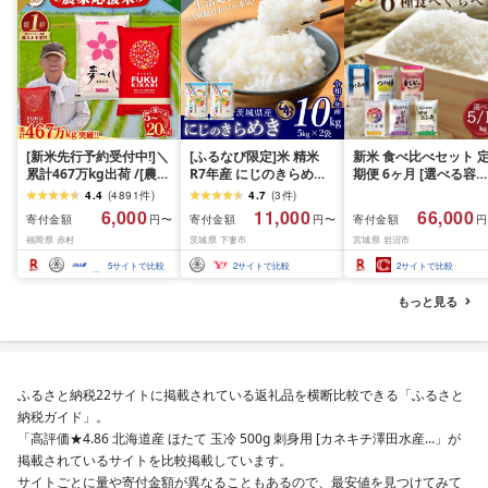
[新米先行予約受付中!]＼
[ふるなび限定]米 精米
新米 食べ比べセット 
累計467万kg出荷 /[農家
R7年産 にじのきらめき
期便 6ヶ月 [選べる容量
応援米]訳あり 令和7年産
10kg 10月 FN-Limited-
おこめ 精米 ライス ご
4.4
(
4891
件
)
4.7
(
3
件
)
令和8年産ふくきらり 夢
PR
ん つきあかり つや姫 
6,000
11,000
66,000
寄付金額
寄付金額
寄付金額
円〜
円〜
円
つくし 5kg 10kg 15kg
じのきらめき だて正夢
福岡県 赤村
茨城県 下妻市
宮城県 岩沼市
20kg [選べる品種・内容
ひとめぼれ ササニシキ
量・出荷時期]複数原料
セット 銘柄米 味比べ 
5
サイトで比較
2
サイトで比較
2
サイトで比較
米 白米 精米 国産 限定
リエーション お楽しみ
ごはん ご飯 白飯 米 お米
食味 毎日の食卓 毎月
もっと見る
ふるさと 人気 ランキン
わる 色々試せる 志賀
グ
米 岩沼産米
ふるさと納税22サイトに掲載されている返礼品を横断比較できる「ふるさと
納税ガイド」。
「高評価★4.86 北海道産 ほたて 玉冷 500g 刺身用 [カネキチ澤田水産…」が
掲載されているサイトを比較掲載しています。
サイトごとに量や寄付金額が異なることもあるので、最安値を見つけてみて