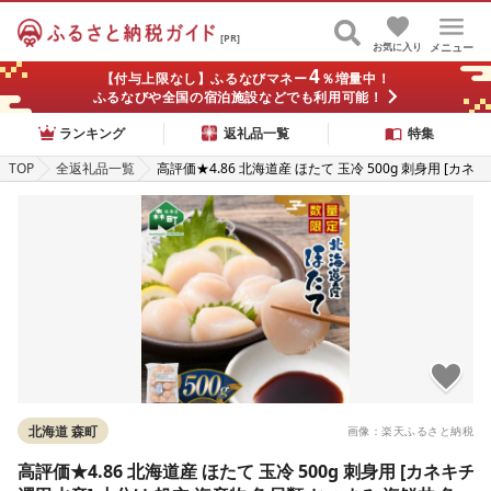
[PR]
お気に入り
メニュー
4
【付与上限なし】ふるなびマネー
％増量中！
ふるなびや全国の宿泊施設などでも利用可能！
ランキング
返礼品一覧
特集
TOP
全返礼品一覧
高評価★4.86 北海道産 ほたて 玉冷 500g 刺身用 [カネ
キチ澤田水産] 小分け 帆立 海産物 魚貝類 おつまみ 海
鮮丼 魚介類 北海道 訳あり
北海道 森町
画像：楽天ふるさと納税
高評価★4.86 北海道産 ほたて 玉冷 500g 刺身用 [カネキチ