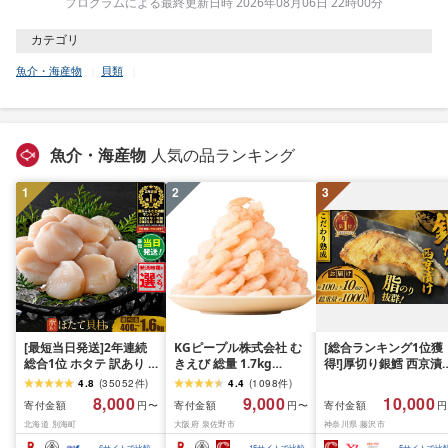
プログラムによる最終更新日時 2026年08月06日 22時00分
カテゴリ
魚介・海産物
貝類
魚介・海産物
人気の品ランキング
1
2
3
[最短当日発送]2年連続
KGピープル株式会社 む
[総合ランキング1位獲
総合1位 ホタテ 訳あり (
きえび 総量 1.7kg
得!]厚切り銀鱈 西京漬
ふるさと納税 ほたて ふ
(850g×2P) 特大 5Lサイ
訳あり 銀鱈 西京漬け 
4.8
(
35052
件
)
4.4
(
1098
件
)
るさと納税 訳あり 帆立
ズ バナメイエビ バラ凍
約 1,000g (約 100g × 
8,000
9,000
10,000
寄付金額
寄付金額
寄付金額
円〜
円〜
円
ふるさと わけあり ホタ
結 下処理不要 サイズ不
切) 西京味噌 西京みそ 
北海道 別海町
大阪府 泉佐野市
神奈川県 藤沢市
テ貝柱 貝 人気 不揃い 刺
揃い 訳あり
噌漬け みそ 味噌 鮮魚 
身 規格外 魚介 ランキン
介 銀だら 銀ダラ ギン
6
サイトで比較
15
サイトで比較
5
サイトで比