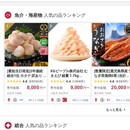
魚介・海産物
人気の品ランキング
1
2
3
[最短当日発送]2年連続
KGピープル株式会社 む
[数量限定]鹿児島県産
総合1位 ホタテ 訳あり (
きえび 総量 1.7kg
なぎ長蒲焼6尾 (合計
ふるさと納税 ほたて ふ
(850g×2P) 特大 5Lサイ
600g以上)
4.8
(
35050
件
)
4.4
(
1098
件
)
4.6
(
9595
件
)
るさと納税 訳あり 帆立
ズ バナメイエビ バラ凍
8,000
9,000
20,000
寄付金額
寄付金額
寄付金額
円〜
円〜
円
ふるさと わけあり ホタ
結 下処理不要 サイズ不
北海道 別海町
大阪府 泉佐野市
鹿児島県 大崎町
テ貝柱 貝 人気 不揃い 刺
揃い 訳あり
身 規格外 魚介 ランキン
6
サイトで比較
15
サイトで比較
15
サイトで比
グ 海鮮 冷凍 発送時期が
選べる 北海道 別海町 )
もっと見る
(クラウドファンディン
グ対象)
総合
人気の品ランキング