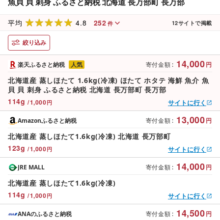
魚貝 貝 刺身 ふるさと納税 北海道 長万部町 長万部
4.8
252
平均
12
サイトで掲載
件
絞り込み
14,000
楽天ふるさと納税
人気
寄付金額
:
円
北海道産 蒸しほたて 1.6kg(冷凍) ほたて ホタテ 海鮮 魚介 魚
貝 貝 刺身 ふるさと納税 北海道 長万部町 長万部
114
g
/
1,000
サイトに行く
円
13,000
Amazonふるさと納税
寄付金額
:
円
北海道産 蒸しほたて1.6kg(冷凍) 北海道 長万部町
123
g
/
1,000
サイトに行く
円
14,000
JRE MALL
寄付金額
:
円
北海道産 蒸しほたて1.6kg(冷凍)
114
g
/
1,000
サイトに行く
円
14,500
ANAのふるさと納税
寄付金額
:
円