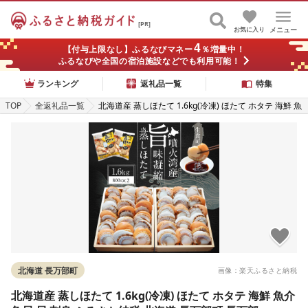
[PR]
お気に入り
メニュー
4
【付与上限なし】ふるなびマネー
％増量中！
ふるなびや全国の宿泊施設などでも利用可能！
ランキング
返礼品一覧
特集
TOP
全返礼品一覧
北海道産 蒸しほたて 1.6kg(冷凍) ほたて ホタテ 海鮮 魚
介 魚貝 貝 刺身 ふるさと納税 北海道 長万部町 長万部
北海道 長万部町
画像：楽天ふるさと納税
北海道産 蒸しほたて 1.6kg(冷凍) ほたて ホタテ 海鮮 魚介