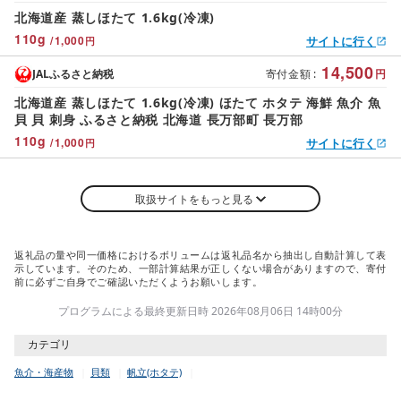
北海道産 蒸しほたて 1.6kg(冷凍)
110
g
/
1,000
サイトに行く
円
14,500
JALふるさと納税
寄付金額
:
円
北海道産 蒸しほたて 1.6kg(冷凍) ほたて ホタテ 海鮮 魚介 魚
貝 貝 刺身 ふるさと納税 北海道 長万部町 長万部
110
g
/
1,000
サイトに行く
円
取扱サイトをもっと見る
返礼品の量や同一価格におけるボリュームは返礼品名から抽出し自動計算して表
示しています。そのため、一部計算結果が正しくない場合がありますので、寄付
前に必ずご自身でご確認いただくようお願いします。
プログラムによる最終更新日時 2026年08月06日 14時00分
カテゴリ
魚介・海産物
貝類
帆立(ホタテ)