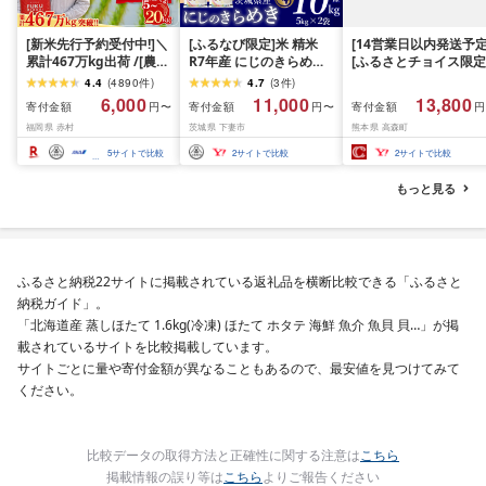
[新米先行予約受付中!]＼
[ふるなび限定]米 精米
[14営業日以内発送予定
累計467万kg出荷 /[農家
R7年産 にじのきらめき
[ふるさとチョイス限定
応援米]訳あり 令和7年産
10kg 10月 FN-Limited-
寄附額] [令和7年産] 
4.4
(
4890
件
)
4.7
(
3
件
)
令和8年産ふくきらり 夢
PR
だわら 熊本県 高森町 
6,000
11,000
13,800
寄付金額
寄付金額
寄付金額
円〜
円〜
円
つくし 5kg 10kg 15kg
リジナル米 計
福岡県 赤村
茨城県 下妻市
熊本県 高森町
20kg [選べる品種・内容
10kg(5kg×2袋)精米 お
量・出荷時期]複数原料
米 米 5kg×2 10kg
5
サイトで比較
2
サイトで比較
2
サイトで比較
米 白米 精米 国産 限定
ごはん ご飯 白飯 米 お米
もっと見る
ふるさと 人気 ランキン
グ
ふるさと納税22サイトに掲載されている返礼品を横断比較できる「ふるさと
納税ガイド」。
「北海道産 蒸しほたて 1.6kg(冷凍) ほたて ホタテ 海鮮 魚介 魚貝 貝…」が掲
載されているサイトを比較掲載しています。
サイトごとに量や寄付金額が異なることもあるので、最安値を見つけてみて
ください。
比較データの取得方法と正確性に関する注意は
こちら
掲載情報の誤り等は
こちら
よりご報告ください