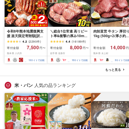
令和8年熊本地震復興支
＼総合1位常連 高リピー
肉卸直営 牛タン 厚切
援 楽天限定寄附額[訳あ
ト率&衝撃の厚み10mm
1kg (500g×2/厚さ約
り]牛タン 500g〜2kg 肉
厚切り牛タン 塩味/ ≪ス
10mm) 訳あり 訳有り
4.2
(
2290
件
)
4.4
(
16189
件
)
牛肉 訳あり 牛タン 冷凍
ピード発送!!10営業日以
牛肉 焼肉 冷凍 スライ
7,500
8,000
14,000
寄付金額
寄付金額
寄付金額
円〜
円〜
円
小分け 厚切り 薄切り 食
内発送≫ 選べる内容量
業務用 バーベキュー
熊本県 八代市
岩手県 花巻市
熊本県 水上村
べ比べ 500g 1kg 1.5kg
500g / 1kg 定期便 毎月
BBQ おつまみ ギフト 
2kg 牛 人気 ビーフ 牛た
届く 牛肉 肉 BBQ ふるさ
祝い お中元 夏ギフト
13
サイトで比較
15
サイトで比較
5
サイトで比
ん ふるさと納税 ランキ
と 人気 ランキング 岩手
ング スピード発送 送料
県 花巻市
もっと見る
無料
米・パン
人気の品ランキング
1
2
3