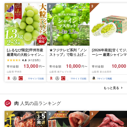
1
2
3
[ふるなび限定]甲州市産
★フジテレビ系列「ノン
[2026年発送]甘くてジ
厳選旬の大粒シャインマ
ストップ」で取り上げら
ーシー 厳選シャインマ
スカット 約1.3kg 2〜3
れました!★[2026年発送
スカット1.2kg (2026
4.6
(
4125
件
)
房[2026年発送]
先行予約]南アルプス市
月前半(1〜15日)から1
13,000
10,000
10,000
寄付金額
寄付金額
寄付金額
円〜
円〜
(MG)B12-472 FN-
産シャインマスカット
月下旬までの発送) フ
山梨県 甲州市
山梨県 南アルプス市
山梨県 富士吉田市
Limited-VO シャインマ
1.2kg以上(2〜3房)ふる
ーツ ぶどう 果物 山梨
スカット フルーツ
さと納税 おすすめ 山梨
産 2026 旬 大粒 高級 
11
サイトで比較
11
サイトで比較
1
サイトで掲載
県 南アルプス市 送料無
ドウ 葡萄 富士吉田市
料 AL
もっと見る
肉
人気の品ランキング
1
2
3