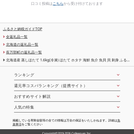
口コミ投稿は
こちら
から受け付けております
ふるさと納税ガイドTOP
全返礼品一覧
北海道の返礼品一覧
長万部町の返礼品一覧
北海道産 蒸しほたて 1.6kg(冷凍) ほたて ホタテ 海鮮 魚介 魚貝 貝 刺身 ふるさ
と納税 北海道 長万部町 長万部
ランキング
還元率コスパランキング（提携サイト）
おすすめサイト解説
人気の特集
掲載している寄附金額等の全ての情報は万全の保証をいたしかねます。詳細は
免
責事項
をご覧ください
Copyright©2019-2026 Colleagues Inc.