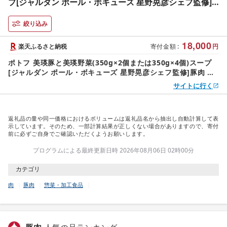
プ[ジャルダン ポール・ボキューズ 星野晃彦シェフ監修]
豚肉 豚 肉 野菜 野菜スープ お取り寄せ 送料無料[018-50]
絞り込み
18,000
楽天ふるさと納税
寄付金額
:
円
ポトフ 美瑛豚と美瑛野菜(350g×2個または350g×4個)スープ
[ジャルダン ポール・ボキューズ 星野晃彦シェフ監修]豚肉 豚
肉 野菜 野菜スープ お取り寄せ 送料無料[018-50]
サイトに行く
返礼品の量や同一価格におけるボリュームは返礼品名から抽出し自動計算して表
示しています。そのため、一部計算結果が正しくない場合がありますので、寄付
前に必ずご自身でご確認いただくようお願いします。
プログラムによる最終更新日時 2026年08月06日 02時00分
カテゴリ
肉
豚肉
惣菜・加工食品