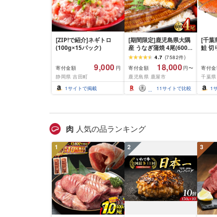
[ZIP!で紹介]ネギトロ
[期間限定]鹿児島県大隅
[千葉
(100g×15パック)
産 うなぎ蒲焼 4尾(600g)
鮭 切
KN007-004-04-cp18 う
い、色
4.7
(
7582
件
)
なぎ 鰻 魚 惣菜 総菜
凍 魚
9,000
18,000
寄付金額
寄付金額
寄付金
円
円〜
おつま
静岡県 吉田町
鹿児島県 鹿屋市
千葉県
1
サイトで掲載
11
サイトで比較
1
肉
人気の品ランキング
1
2
3