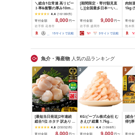
＼総合1位常連 高リピー
[期間限定・寄付額見直
肉卸直
ト率&衝撃の厚み10mm
し][全国最多日本一いわ
1kg 
厚切り牛タン 塩味/ ≪ス
て牛入り]ハンバーグ
10m
4.4
(
16189
件
)
ピード発送!!10営業日以
1.5kg(150g×10個) いわ
牛肉 
8,000
9,000
寄付金額
寄付金額
寄付金
円〜
円〜
内発送≫ 選べる内容量
て牛 × 岩中豚 ハンバー
業務
岩手県 花巻市
岩手県 盛岡市
熊本県
500g / 1kg 定期便 毎月
グ 合挽き 合い挽き 黒毛
BBQ
届く 牛肉 肉 BBQ ふるさ
和牛 人気 冷凍 個包装 小
祝い 
15
サイトで比較
3
サイトで比較
と 人気 ランキング 岩手
分け 冷凍 牛肉 豚肉 和牛
県 花巻市
ビーフ ポーク はんばー
ぐ 挽肉 お肉 ミンチ 肉
お弁当 hannba-gu ラン
キング 1位 1万円以下 岩
魚介・海産物
人気の品ランキング
手県 盛岡市 東北 岩手 盛
岡 shikoku001k
1
2
3
[最短当日発送]2年連続
KGピープル株式会社 む
[総合
総合1位 ホタテ 訳あり (
きえび 総量 1.7kg
得!]
ふるさと納税 ほたて ふ
(850g×2P) 特大 5Lサイ
訳あり
4.8
(
35052
件
)
4.4
(
1098
件
)
るさと納税 訳あり 帆立
ズ バナメイエビ バラ凍
約 1,0
8,000
9,000
寄付金額
寄付金額
寄付金
円〜
円〜