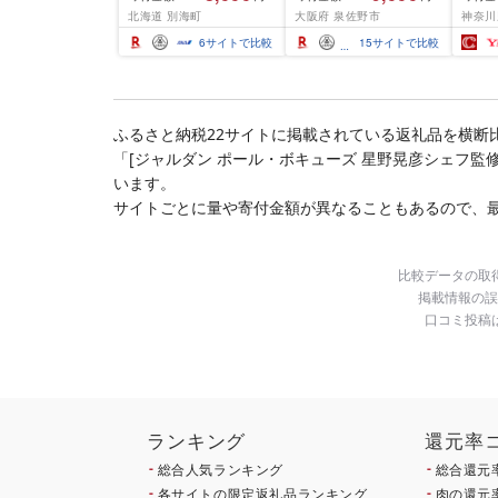
ふるさと わけあり ホタ
結 下処理不要 サイズ不
切) 
北海道 別海町
大阪府 泉佐野市
神奈川
テ貝柱 貝 人気 不揃い 刺
揃い 訳あり
噌漬け
身 規格外 魚介 ランキン
介 銀
6
サイトで比較
15
サイトで比較
グ 海鮮 冷凍 発送時期が
ラ ぎ
選べる 北海道 別海町 )
西京焼
(クラウドファンディン
き 冷
グ対象)
漬魚 
礼品 
ふるさと納税22サイトに掲載されている返礼品を横断
酒のあ
「[ジャルダン ポール・ボキューズ 星野晃彦シェフ
100
南 藤
います。
サイトごとに量や寄付金額が異なることもあるので、
比較データの取
掲載情報の誤
口コミ投稿
ランキング
還元率
総合人気ランキング
総合還元
各サイトの限定返礼品ランキング
肉の還元