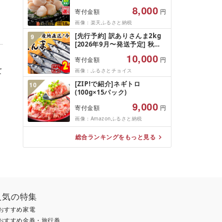
税 ほたて ふるさと納税 訳あ
8,000
寄付金額
円
り 帆立 ふるさと わけあり ホ
タテ貝柱 貝 人気 不揃い 刺身
画像：楽天ふるさと納税
規格外 魚介 ランキング 海鮮
[先行予約] 訳ありさんま2kg
9
冷凍 発送時期が選べる 北海道
[2026年9月〜発送予定] 秋刀
別海町 )(クラウドファンディ
魚 さんま サンマ Sashimi
ング対象)
10,000
寄付金額
円
FISH 魚 新鮮 ごはん 夕飯 お
かず おつまみ 晩酌 米 丼 海産
て
画像：ふるさとチョイス
物 海鮮 魚介 魚介類 テレビ
[ZIP!で紹介]ネギトロ
10
TV 放送 ニュース 番組 大船渡
(100g×15パック)
大船渡市 三陸 被災 震災 火災
支援 応援 岩手県 国産 大船渡
9,000
寄付金額
円
応援 [東北超歌手]
画像：Amazonふるさと納税
総合ランキングをもっと見る
人気の特集
おすすめ家電
おすすめ金券・旅行券