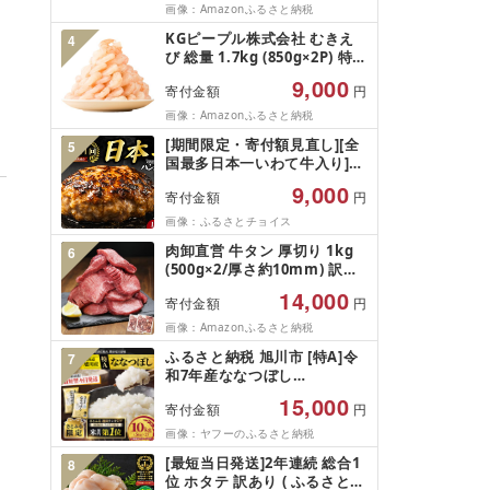
フルーツ ぶどう 果物 山梨県
画像：Amazonふるさと納税
のあて 家計応援 10000円 魚
産 2026 旬 大粒 高級 ブドウ
喜 神奈川 湘南 藤沢
KGピープル株式会社 むきえ
4
葡萄 富士吉田市
び 総量 1.7kg (850g×2P) 特大
5Lサイズ バナメイエビ バラ
9,000
寄付金額
円
凍結 下処理不要 サイズ不揃い
訳あり
画像：Amazonふるさと納税
[期間限定・寄付額見直し][全
5
国最多日本一いわて牛入り]ハ
ンバーグ 1.5kg(150g×10個)
9,000
寄付金額
円
いわて牛 × 岩中豚 ハンバーグ
合挽き 合い挽き 黒毛和牛 人
画像：ふるさとチョイス
気 冷凍 個包装 小分け 冷凍 牛
肉卸直営 牛タン 厚切り 1kg
6
肉 豚肉 和牛 ビーフ ポーク は
(500g×2/厚さ約10mm) 訳あ
んばーぐ 挽肉 お肉 ミンチ 肉
り 訳有り肉 牛肉 焼肉 冷凍 ス
お弁当 hannba-gu ランキン
14,000
寄付金額
円
ライス 業務用 バーベキュー
グ 1位 1万円以下 岩手県 盛岡
BBQ おつまみ ギフト お祝い
画像：Amazonふるさと納税
市 東北 岩手 盛岡
お中元 夏ギフト
shikoku001k
ふるさと納税 旭川市 [特A]令
7
和7年産ななつぼし
10kg(5kg×2)北海道旭川産 米
15,000
寄付金額
円
お米[さとふる限定]_05957
画像：ヤフーのふるさと納税
[最短当日発送]2年連続 総合1
8
位 ホタテ 訳あり ( ふるさと納