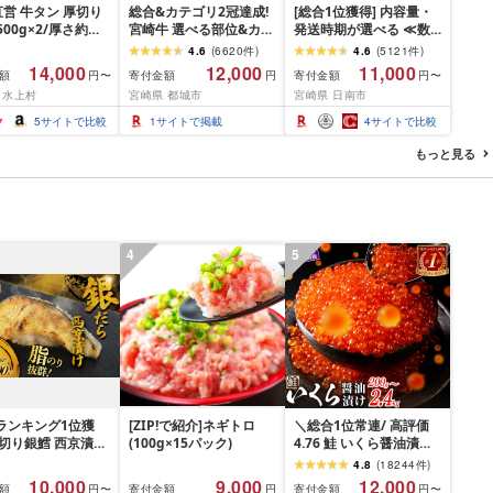
営 牛タン 厚切り
総合&カテゴリ2冠達成!
[総合1位獲得] 内容量・
(500g×2/厚さ約
宮崎牛 選べる部位&カッ
発送時期が選べる ≪数
m) 訳あり 訳有り肉
ト (赤身&霜降り)or(赤身
量限定≫ 宮崎牛 赤身 ス
4.6
(
6620
件
)
4.6
(
5121
件
)
焼肉 冷凍 スライス
のみ) 500g 1kg 2kg[発
ライス 焼肉 国産 肉 牛肉
14,000
12,000
11,000
額
寄付金額
寄付金額
円〜
円
円〜
用 バーベキュー
送時期が選べる] 牛肉 焼
薄切り 黒毛和牛 A4 A5
 水上村
宮崎県 都城市
宮崎県 日南市
 おつまみ ギフト お
肉 すき焼き しゃぶしゃ
人気 小分け 焼き肉 すき
お中元 夏ギフト
ぶ ステーキ ギフト お中
焼き しゃぶしゃぶ 牛丼
5
サイトで比較
1
サイトで掲載
4
サイトで比較
元 夏ギフト 送料無料
BBQ ギフト 贈り物 おす
SKU-N203 [宮崎県都城
すめ 畜産農家応援 ミヤ
もっと見る
市]
チク 冷凍 宮崎県 日南市
送料無料
4
5
ランキング1位獲
[ZIP!で紹介]ネギトロ
＼総合1位常連/ 高評価
厚切り銀鱈 西京漬け
(100g×15パック)
4.76 鮭 いくら醤油漬け
 銀鱈 西京漬け 計
ふるさと納税 いくら
4.8
(
18244
件
)
00g (約 100g × 10
200g / 400g / 800g /
10,000
9,000
12,000
額
寄付金額
寄付金額
円〜
円
円〜