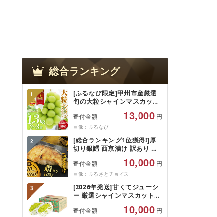
総合ランキング
[ふるなび限定]甲州市産厳選
1
旬の大粒シャインマスカット
約1.3kg 2〜3房[2026年発送]
13,000
寄付金額
円
(MG)B12-472 FN-Limited-
VO シャインマスカット フル
画像：ふるなび
ーツ
[総合ランキング1位獲得!]厚
2
切り銀鱈 西京漬け 訳あり 銀
鱈 西京漬け 計約 1,000g (約
10,000
寄付金額
円
100g × 10切) 西京味噌 西京み
そ 味噌漬け みそ 味噌 鮮魚 魚
画像：ふるさとチョイス
介 銀だら 銀ダラ ギンダラ ぎ
[2026年発送]甘くてジューシ
3
んだら 鱈 タラ 魚 西京焼き 西
ー 厳選シャインマスカット
京漬 西京やき 冷凍 厳選 鮮魚
1.2kg (2026年9月前半(1〜15
漬け魚 漬魚 新鮮 小分け 人気
10,000
寄付金額
円
日)から10月下旬までの発送)
返礼品 おかず おつまみ お酒