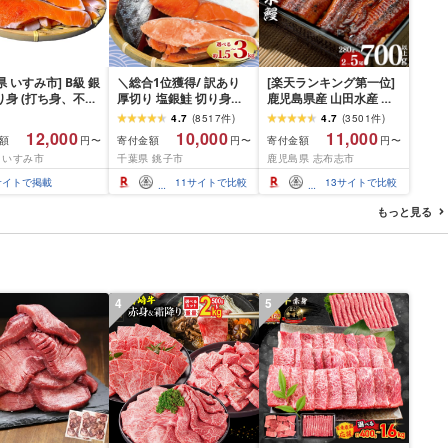
県 いすみ市] B級 銀
＼総合1位獲得/ 訳あり
[楽天ランキング第一位]
り身 (打ち身、不揃
厚切り 塩銀鮭 切り身
鹿児島県産 山田水産 霧
飛び) 約2.4kg 冷
1.5kg 2kg 3kg 定期便
島湧水鰻[2尾 or 3尾 or 4
4.7
(
8517
件
)
4.7
(
3501
件
)
 訳あり 海鮮 西川
[選べる内容量] 人気 鮭
尾 or 5尾](1尾140g) う
12,000
10,000
11,000
額
寄付金額
寄付金額
円〜
円〜
円〜
み おかず
さけ しゃけ サーモン 魚
なぎ 鰻 ウナギ 2尾 3尾 4
 いすみ市
千葉県 銚子市
鹿児島県 志布志市
魚介類 魚介 魚貝 水産 海
尾 5尾 国産 蒲焼 かばや
鮮 海産物 冷凍 厚切 肉
き 冷凍 惣菜 うな重 人気
サイトで掲載
11
サイトで比較
13
サイトで比較
厚 塩鮭 銀鮭 ふるさと 送
期間限定[高評価★4.74]
料無料 切身 規格外 千葉
[山田水産]
もっと見る
県 銚子市 銚子東洋
4
5