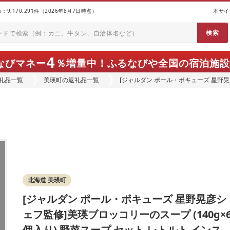
9,170,291件（2026年8月7日時点）
本サイ
4
なびマネー
％増量中！
ふるなびや全国の宿泊施設
礼品一覧
美瑛町の返礼品一覧
[ジャルダン ポール・ボキューズ 星野晃
個入り) 野菜スープ セット レトルト インス
北海道 美瑛町
[ジャルダン ポール・ボキューズ 星野晃彦シ
ェフ監修]美瑛ブロッコリーのスープ (140g×
個入り) 野菜スープ セット レトルト インス