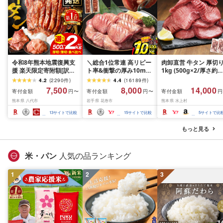
令和8年熊本地震復興支
＼総合1位常連 高リピー
肉卸直営 牛タン 厚切
援 楽天限定寄附額[訳あ
ト率&衝撃の厚み10mm
1kg (500g×2/厚さ約
り]牛タン 500g〜2kg 肉
厚切り牛タン 塩味/ ≪ス
10mm) 訳あり 訳有り
4.2
(
2290
件
)
4.4
(
16189
件
)
牛肉 訳あり 牛タン 冷凍
ピード発送!!10営業日以
牛肉 焼肉 冷凍 スライ
7,500
8,000
14,000
寄付金額
寄付金額
寄付金額
円〜
円〜
円
小分け 厚切り 薄切り 食
内発送≫ 選べる内容量
業務用 バーベキュー
熊本県 八代市
岩手県 花巻市
熊本県 水上村
べ比べ 500g 1kg 1.5kg
500g / 1kg 定期便 毎月
BBQ おつまみ ギフト 
2kg 牛 人気 ビーフ 牛た
届く 牛肉 肉 BBQ ふるさ
祝い お中元 夏ギフト
13
サイトで比較
15
サイトで比較
5
サイトで比
ん ふるさと納税 ランキ
と 人気 ランキング 岩手
ング スピード発送 送料
県 花巻市
もっと見る
無料
米・パン
人気の品ランキング
1
2
3