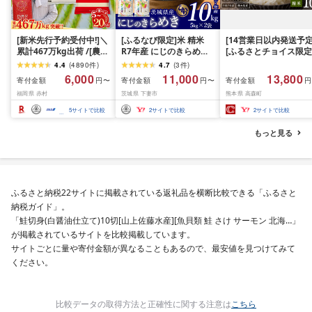
[新米先行予約受付中!]＼
[ふるなび限定]米 精米
[14営業日以内発送予定
累計467万kg出荷 /[農家
R7年産 にじのきらめき
[ふるさとチョイス限定
応援米]訳あり 令和7年産
10kg 10月 FN-Limited-
寄附額] [令和7年産] 
4.4
(
4890
件
)
4.7
(
3
件
)
令和8年産ふくきらり 夢
PR
だわら 熊本県 高森町 
6,000
11,000
13,800
寄付金額
寄付金額
寄付金額
円〜
円〜
円
つくし 5kg 10kg 15kg
リジナル米 計
福岡県 赤村
茨城県 下妻市
熊本県 高森町
20kg [選べる品種・内容
10kg(5kg×2袋)精米 お
量・出荷時期]複数原料
米 米 5kg×2 10kg
5
サイトで比較
2
サイトで比較
2
サイトで比較
米 白米 精米 国産 限定
ごはん ご飯 白飯 米 お米
もっと見る
ふるさと 人気 ランキン
グ
ふるさと納税22サイトに掲載されている返礼品を横断比較できる「ふるさと
納税ガイド」。
「鮭切身(白醤油仕立て)10切[山上佐藤水産][魚貝類 鮭 さけ サーモン 北海…」
が掲載されているサイトを比較掲載しています。
サイトごとに量や寄付金額が異なることもあるので、最安値を見つけてみて
ください。
比較データの取得方法と正確性に関する注意は
こちら