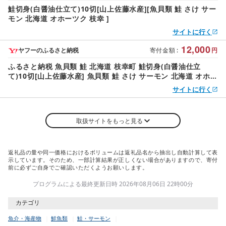
鮭切身(白醤油仕立て)10切[山上佐藤水産][魚貝類 鮭 さけ サー
モン 北海道 オホーツク 枝幸 ]
サイトに行く
12,000
ヤフーのふるさと納税
寄付金額
:
円
ふるさと納税 魚貝類 鮭 北海道 枝幸町 鮭切身(白醤油仕立
て)10切[山上佐藤水産] 魚貝類 鮭 さけ サーモン 北海道 オホー
ツク 枝幸
サイトに行く
取扱サイトをもっと見る
返礼品の量や同一価格におけるボリュームは返礼品名から抽出し自動計算して表
示しています。そのため、一部計算結果が正しくない場合がありますので、寄付
前に必ずご自身でご確認いただくようお願いします。
プログラムによる最終更新日時 2026年08月06日 22時00分
カテゴリ
魚介・海産物
鮮魚類
鮭・サーモン