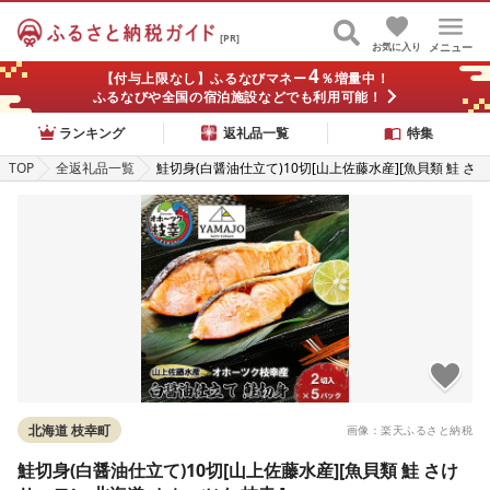
[PR]
お気に入り
メニュー
4
【付与上限なし】ふるなびマネー
％増量中！
ふるなびや全国の宿泊施設などでも利用可能！
ランキング
返礼品一覧
特集
TOP
全返礼品一覧
鮭切身(白醤油仕立て)10切[山上佐藤水産][魚貝類 鮭 さ
け サーモン 北海道 オホーツク 枝幸 ]
北海道 枝幸町
画像：楽天ふるさと納税
鮭切身(白醤油仕立て)10切[山上佐藤水産][魚貝類 鮭 さけ