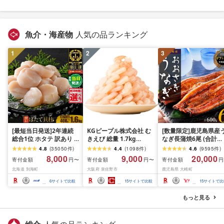
魚介・海産物
人気の品ランキング
1
2
3
[最短当日発送]2年連続
KGピープル株式会社 む
[数量限定]鹿児島県産
総合1位 ホタテ 訳あり (
きえび 総量 1.7kg
なぎ長蒲焼6尾 (合計
ふるさと納税 ほたて ふ
(850g×2P) 特大 5Lサイ
600g以上)
4.8
(
35050
件
)
4.4
(
1098
件
)
4.6
(
9595
件
)
るさと納税 訳あり 帆立
ズ バナメイエビ バラ凍
8,000
9,000
20,000
寄付金額
寄付金額
寄付金額
円〜
円〜
円
ふるさと わけあり ホタ
結 下処理不要 サイズ不
北海道 別海町
大阪府 泉佐野市
鹿児島県 大崎町
テ貝柱 貝 人気 不揃い 刺
揃い 訳あり
身 規格外 魚介 ランキン
6
サイトで比較
15
サイトで比較
15
サイトで比
グ 海鮮 冷凍 発送時期が
選べる 北海道 別海町 )
もっと見る
(クラウドファンディン
グ対象)