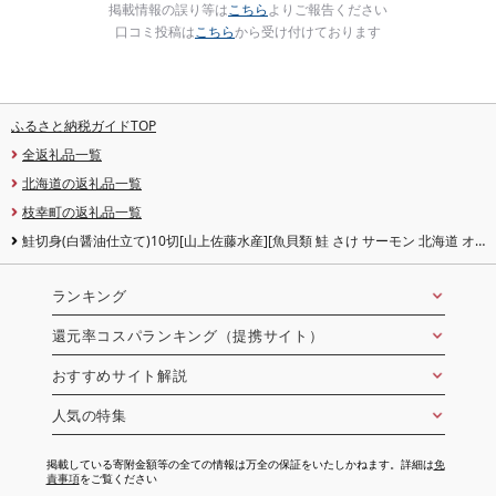
掲載情報の誤り等は
こちら
よりご報告ください
口コミ投稿は
こちら
から受け付けております
ふるさと納税ガイドTOP
全返礼品一覧
北海道の返礼品一覧
枝幸町の返礼品一覧
鮭切身(白醤油仕立て)10切[山上佐藤水産][魚貝類 鮭 さけ サーモン 北海道 オ
ホーツク 枝幸 ]
ランキング
還元率コスパランキング（提携サイト）
おすすめサイト解説
人気の特集
掲載している寄附金額等の全ての情報は万全の保証をいたしかねます。詳細は
免
責事項
をご覧ください