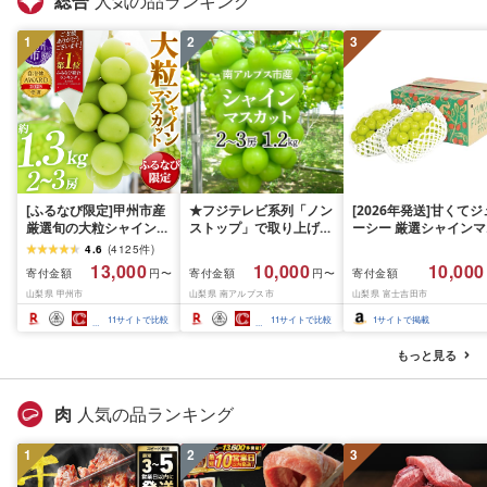
総合
人気の品ランキング
1
2
3
[ふるなび限定]甲州市産
★フジテレビ系列「ノン
[2026年発送]甘くてジ
厳選旬の大粒シャインマ
ストップ」で取り上げら
ーシー 厳選シャインマ
スカット 約1.3kg 2〜3
れました!★[2026年発送
スカット1.2kg (2026
4.6
(
4125
件
)
房[2026年発送]
先行予約]南アルプス市
月前半(1〜15日)から1
13,000
10,000
10,000
寄付金額
寄付金額
寄付金額
円〜
円〜
(MG)B12-472 FN-
産シャインマスカット
月下旬までの発送) フ
山梨県 甲州市
山梨県 南アルプス市
山梨県 富士吉田市
Limited-VO シャインマ
1.2kg以上(2〜3房)ふる
ーツ ぶどう 果物 山梨
スカット フルーツ
さと納税 おすすめ 山梨
産 2026 旬 大粒 高級 
11
サイトで比較
11
サイトで比較
1
サイトで掲載
県 南アルプス市 送料無
ドウ 葡萄 富士吉田市
料 AL
もっと見る
肉
人気の品ランキング
1
2
3