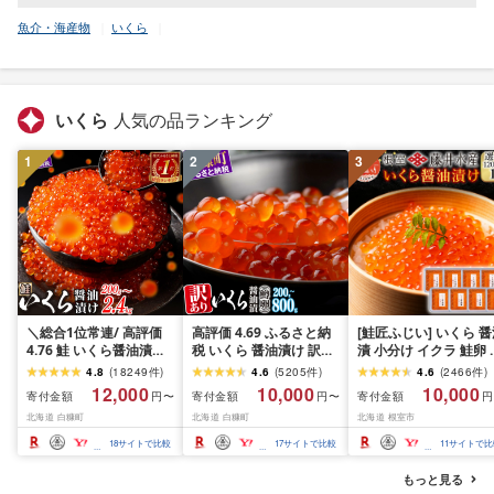
魚介・海産物
いくら
いくら
人気の品ランキング
1
2
3
＼総合1位常連/ 高評価
高評価 4.69 ふるさと納
[鮭匠ふじい] いくら 
4.76 鮭 いくら醤油漬け
税 いくら 醤油漬け 訳あ
漬 小分け イクラ 鮭卵 
ふるさと納税 いくら
り 鱒卵 200g / 400g
油 醤油漬け 魚卵 お取
4.8
(
18249
件
)
4.6
(
5205
件
)
4.6
(
2466
件
)
200g / 400g / 800g /
(200g×2p) / 800g
寄せ グルメ 海鮮 北海
12,000
10,000
10,000
寄付金額
寄付金額
寄付金額
円〜
円〜
円
1.6kg / 2.4kg 200g パッ
(200g×4p) 小分け 規格
根室市 ふるさと納税
北海道 白糠町
北海道 白糠町
北海道 根室市
ク[選べる容量] 醤油漬け
外 小粒 ふるさと イクラ
海鮮 イクラ 小分け ふる
高評価 ランキング 人気
18
サイトで比較
17
サイトで比較
11
サイトで比
さと ランキング 人気 ギ
鱒いくら 濃厚 魚卵 海鮮
フト 高評価 ふるさと納
北海道 白糠町
もっと見る
税 北海道 白糠町