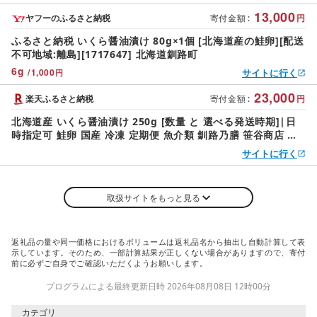
13,000
ヤフーのふるさと納税
寄付金額
:
円
ふるさと納税 いくら醤油漬け 80g×1個 [北海道産の鮭卵][配送
不可地域:離島][1717647] 北海道釧路町
6
g
/
1,000
サイトに行く
円
23,000
楽天ふるさと納税
寄付金額
:
円
北海道産 いくら醤油漬け 250g [数量 と 選べる発送時期]|日
時指定可 鮭卵 国産 冷凍 定期便 魚介類 釧路乃膳 笹谷商店 釧
之助本店 発送 すぐ届く 釧路町 釧路超 特産品 br01 br04
サイトに行く
取扱サイトをもっと見る
返礼品の量や同一価格におけるボリュームは返礼品名から抽出し自動計算して表
示しています。そのため、一部計算結果が正しくない場合がありますので、寄付
前に必ずご自身でご確認いただくようお願いします。
プログラムによる最終更新日時 2026年08月08日 12時00分
カテゴリ