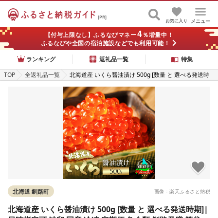
[PR]
お気に入り
メニュー
4
【付与上限なし】ふるなびマネー
％増量中！
ふるなびや全国の宿泊施設などでも利用可能！
ランキング
返礼品一覧
特集
TOP
全返礼品一覧
北海道産 いくら醤油漬け 500g [数量 と 選べる発送時
期]|日時指定可 鮭卵 国産 冷凍 定期便 魚介類 釧路乃膳
笹谷商店 釧之助本店 発送 すぐ届く 釧路町 釧路超 特産
品 br01 br04
北海道 釧路町
画像：楽天ふるさと納税
北海道産 いくら醤油漬け 500g [数量 と 選べる発送時期]|