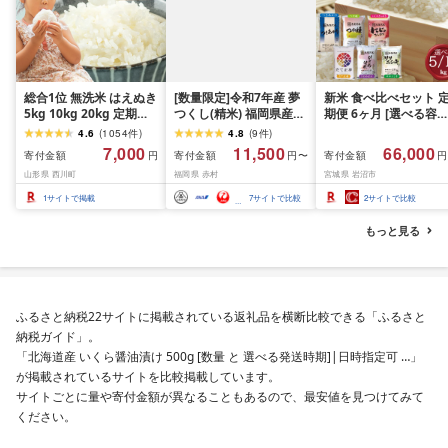
総合1位 無洗米 はえぬき
[数量限定]令和7年産 夢
新米 食べ比べセット 
5kg 10kg 20kg 定期便
つくし(精米) 福岡県産ブ
期便 6ヶ月 [選べる容量
も選べる レビュー高評
ランド米 10kg (品
おこめ 精米 ライス ご
4.6
(
1054
件
)
4.8
(
9
件
)
価 山形県産 令和7年産
番:3X11R7)
ん つきあかり つや姫 
7,000
11,500
66,000
寄付金額
寄付金額
寄付金額
円
円〜
円
選べる内容量 発送時期
じのきらめき だて正夢
山形県 西川町
福岡県 赤村
宮城県 岩沼市
定期便 3ヶ月 6ヶ月 3回
ひとめぼれ ササニシキ
6回 3か月 6か月 ランキ
セット 銘柄米 味比べ 
1
サイトで掲載
7
サイトで比較
2
サイトで比較
ング1位 精米 お米 米 お
リエーション お楽しみ
こめ ごはん ご飯 ライス
食味 毎日の食卓 毎月
もっと見る
白米 国産 ブランド米 弁
わる 色々試せる 志賀
当 FYN1-131var
米 岩沼産米
ふるさと納税22サイトに掲載されている返礼品を横断比較できる「ふるさと
納税ガイド」。
「北海道産 いくら醤油漬け 500g [数量 と 選べる発送時期]|日時指定可 …」
が掲載されているサイトを比較掲載しています。
サイトごとに量や寄付金額が異なることもあるので、最安値を見つけてみて
ください。