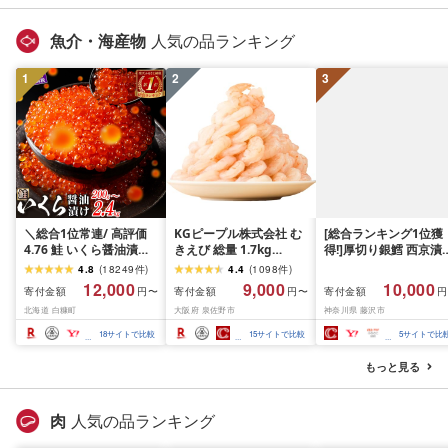
魚介・海産物
人気の品ランキング
1
2
3
＼総合1位常連/ 高評価
KGピープル株式会社 む
[総合ランキング1位獲
4.76 鮭 いくら醤油漬け
きえび 総量 1.7kg
得!]厚切り銀鱈 西京漬
ふるさと納税 いくら
(850g×2P) 特大 5Lサイ
訳あり 銀鱈 西京漬け 
4.8
(
18249
件
)
4.4
(
1098
件
)
200g / 400g / 800g /
ズ バナメイエビ バラ凍
約 1,000g (約 100g × 
12,000
9,000
10,000
寄付金額
寄付金額
寄付金額
円〜
円〜
円
1.6kg / 2.4kg 200g パッ
結 下処理不要 サイズ不
切) 西京味噌 西京みそ 
北海道 白糠町
大阪府 泉佐野市
神奈川県 藤沢市
ク[選べる容量] 醤油漬け
揃い 訳あり
噌漬け みそ 味噌 鮮魚 
海鮮 イクラ 小分け ふる
介 銀だら 銀ダラ ギン
18
サイトで比較
15
サイトで比較
5
サイトで比
さと ランキング 人気 ギ
ラ ぎんだら 鱈 タラ 魚
フト 高評価 ふるさと納
西京焼き 西京漬 西京
もっと見る
税 北海道 白糠町
き 冷凍 厳選 鮮魚 漬け
漬魚 新鮮 小分け 人気
礼品 おかず おつまみ 
肉
人気の品ランキング
酒のあて 家計応援
10000円 魚喜 神奈川 