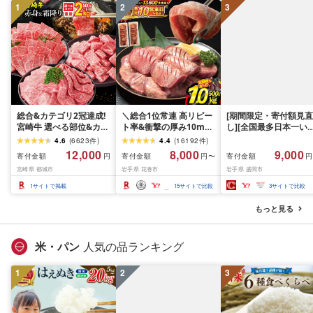
1
2
3
南 藤沢
総合&カテゴリ2冠達成!
＼総合1位常連 高リピー
[期間限定・寄付額見直
宮崎牛 選べる部位&カッ
ト率&衝撃の厚み10mm
し][全国最多日本一い
ト (赤身&霜降り)or(赤身
厚切り牛タン 塩味/ ≪ス
て牛入り]ハンバーグ
4.6
(
6623
件
)
4.4
(
16192
件
)
のみ) 500g 1kg 2kg[発
ピード発送!!10営業日以
1.5kg(150g×10個) い
12,000
8,000
9,000
寄付金額
寄付金額
寄付金額
円
円〜
円
送時期が選べる] 牛肉 焼
内発送≫ 選べる内容量
て牛 × 岩中豚 ハンバー
宮崎県 都城市
岩手県 花巻市
岩手県 盛岡市
肉 すき焼き しゃぶしゃ
500g / 1kg 定期便 毎月
グ 合挽き 合い挽き 黒
ぶ ステーキ ギフト お中
届く 牛肉 肉 BBQ ふるさ
和牛 人気 冷凍 個包装 
1
サイトで掲載
15
サイトで比較
3
サイトで比較
元 夏ギフト 送料無料
と 人気 ランキング 岩手
分け 冷凍 牛肉 豚肉 和
SKU-N203 [宮崎県都城
県 花巻市
ビーフ ポーク はんば
もっと見る
市]
ぐ 挽肉 お肉 ミンチ 肉
お弁当 hannba-gu ラ
キング 1位 1万円以下 
米・パン
人気の品ランキング
手県 盛岡市 東北 岩手 
岡 shikoku001k
1
2
3