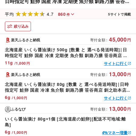
日時指定可 鮭卵 国産 冷凍 定期便 魚介類 釧路乃膳 笹谷商
店 釧之助本店 発送 すぐ届く 釧路町 釧路超 特産品 br01
4.7
860
br04
平均
5
サイトで掲載
件
絞り込み
45,000
楽天ふるさと納税
寄付金額
:
円
北海道産 いくら醤油漬け 500g [数量 と 選べる発送時期]|日
時指定可 鮭卵 国産 冷凍 定期便 魚介類 釧路乃膳 笹谷商店 釧
之助本店 発送 すぐ届く 釧路町 釧路超 特産品 br01 br04
11
g
/
1,000
サイトに行く
円
13,000
楽天ふるさと納税
寄付金額
:
円
北海道産 いくら醤油漬け 80g [数量 と 選べる発送時期]|日時
指定可 鮭卵 国産 冷凍 魚介類 釧路乃膳 笹谷商店 釧之助本店
発送 すぐ届く 釧路町 釧路超 特産品 br01 br04
6
g
/
1,000
サイトに行く
円
13,000
ふるなび
寄付金額
:
円
いくら醤油漬け 80g×1個 [北海道産の鮭卵][配送不可地域:離
島]
6
g
/
1,000
4%マネー増量
円