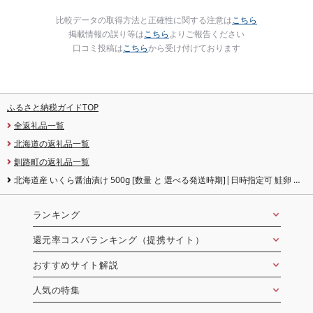
比較データの取得方法と正確性に関する注意は
こちら
掲載情報の誤り等は
こちら
よりご報告ください
口コミ投稿は
こちら
から受け付けております
ふるさと納税ガイドTOP
全返礼品一覧
北海道の返礼品一覧
釧路町の返礼品一覧
北海道産 いくら醤油漬け 500g [数量 と 選べる発送時期]|日時指定可 鮭卵 国
産 冷凍 定期便 魚介類 釧路乃膳 笹谷商店 釧之助本店 発送 すぐ届く 釧路町 釧路
超 特産品 br01 br04
ランキング
還元率コスパランキング（提携サイト）
おすすめサイト解説
人気の特集