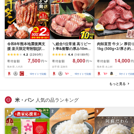
令和8年熊本地震復興支
＼総合1位常連 高リピー
肉卸直営 牛タン 厚切
援 楽天限定寄附額[訳あ
ト率&衝撃の厚み10mm
1kg (500g×2/厚さ約
り]牛タン 500g〜2kg 肉
厚切り牛タン 塩味/ ≪ス
10mm) 訳あり 訳有り
4.2
(
2290
件
)
4.4
(
16189
件
)
牛肉 訳あり 牛タン 冷凍
ピード発送!!10営業日以
牛肉 焼肉 冷凍 スライ
7,500
8,000
14,000
寄付金額
寄付金額
寄付金額
円〜
円〜
円
小分け 厚切り 薄切り 食
内発送≫ 選べる内容量
業務用 バーベキュー
熊本県 八代市
岩手県 花巻市
熊本県 水上村
べ比べ 500g 1kg 1.5kg
500g / 1kg 定期便 毎月
BBQ おつまみ ギフト 
2kg 牛 人気 ビーフ 牛た
届く 牛肉 肉 BBQ ふるさ
祝い お中元 夏ギフト
13
サイトで比較
15
サイトで比較
5
サイトで比
ん ふるさと納税 ランキ
と 人気 ランキング 岩手
ング スピード発送 送料
県 花巻市
もっと見る
無料
米・パン
人気の品ランキング
1
2
3