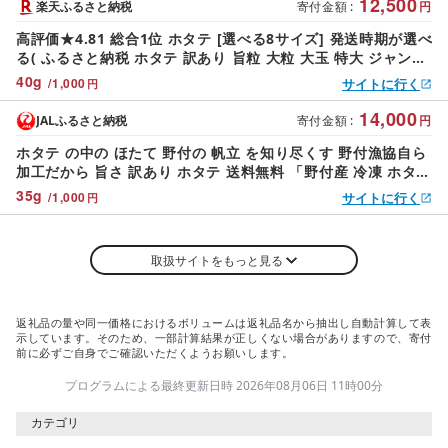
12,500
楽天ふるさと納税
寄付金額
:
円
高評価★4.81 総合1位 ホタテ [選べる8サイズ] 発送時期が選べ
る( ふるさと納税 ホタテ 訳あり 旨粒 大粒 大玉 特大 ジャンボ
冷凍 500g ふるさと納税 訳あり 帆立 ほたて ふるさと わけあ
40
g
/
1,000
サイトに行く
円
り 人気 ランキング 海鮮 刺身 貝 貝柱 北海道 別海町 )
14,000
JALふるさと納税
寄付金額
:
円
ホタテ の中の ほたて 野付の 帆立 を知り尽くす 野付漁協自ら
加工だから 旨さ 訳あり ホタテ 送料無料 「野付産 冷凍 ホタテ
500g 大粒 」 ( ホタテ ほたて 帆立 ほたて貝柱 ホタテ貝柱 帆
35
g
/
1,000
サイトに行く
円
立貝柱 貝柱 国産 玉冷 )[NK000ND01]
取扱サイトをもっと見る
返礼品の量や同一価格におけるボリュームは返礼品名から抽出し自動計算して表
示しています。そのため、一部計算結果が正しくない場合がありますので、寄付
前に必ずご自身でご確認いただくようお願いします。
プログラムによる最終更新日時 2026年08月06日 11時00分
カテゴリ