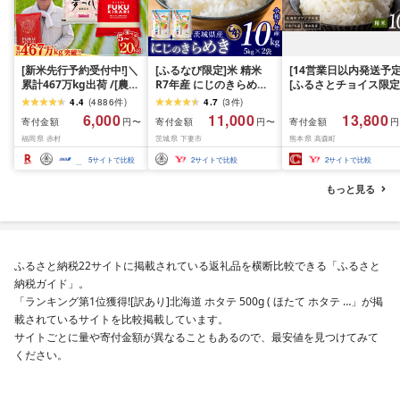
[新米先行予約受付中!]＼
[ふるなび限定]米 精米
[14営業日以内発送予定
累計467万kg出荷 /[農家
R7年産 にじのきらめき
[ふるさとチョイス限定
応援米]訳あり 令和7年産
10kg 10月 FN-Limited-
寄附額] [令和7年産] 
4.4
(
4886
件
)
4.7
(
3
件
)
令和8年産ふくきらり 夢
PR
だわら 熊本県 高森町 
6,000
11,000
13,800
寄付金額
寄付金額
寄付金額
円〜
円〜
円
つくし 5kg 10kg 15kg
リジナル米 計
福岡県 赤村
茨城県 下妻市
熊本県 高森町
20kg [選べる品種・内容
10kg(5kg×2袋)精米 お
量・出荷時期]複数原料
米 米 5kg×2 10kg
5
サイトで比較
2
サイトで比較
2
サイトで比較
米 白米 精米 国産 限定
ごはん ご飯 白飯 米 お米
もっと見る
ふるさと 人気 ランキン
グ
ふるさと納税22サイトに掲載されている返礼品を横断比較できる「ふるさと
納税ガイド」。
「ランキング第1位獲得![訳あり]北海道 ホタテ 500g ( ほたて ホタテ …」が掲
載されているサイトを比較掲載しています。
サイトごとに量や寄付金額が異なることもあるので、最安値を見つけてみて
ください。