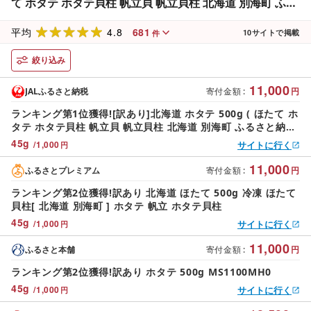
て ホタテ ホタテ貝柱 帆立貝 帆立貝柱 北海道 別海町 ふる
さと納税 )
4.8
681
平均
10
サイトで掲載
件
絞り込み
11,000
JALふるさと納税
寄付金額
:
円
ランキング第1位獲得![訳あり]北海道 ホタテ 500g ( ほたて ホ
タテ ホタテ貝柱 帆立貝 帆立貝柱 北海道 別海町 ふるさと納税
)
45
g
/
1,000
サイトに行く
円
11,000
ふるさとプレミアム
寄付金額
:
円
ランキング第2位獲得!訳あり 北海道 ほたて 500g 冷凍 ほたて
貝柱[ 北海道 別海町 ] ホタテ 帆立 ホタテ貝柱
45
g
/
1,000
サイトに行く
円
11,000
ふるさと本舗
寄付金額
:
円
ランキング第2位獲得!訳あり ホタテ 500g MS1100MH0
45
g
/
1,000
サイトに行く
円