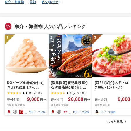
魚介・海産物
貝類
帆立(ホタテ)
魚介・海産物
人気の品ランキング
1
2
3
KGピープル株式会社 む
[数量限定]鹿児島県産う
[ZIP!で紹介]ネギトロ
きえび 総量 1.7kg
なぎ長蒲焼6尾 (合計
(100g×15パック)
(850g×2P) 特大 5Lサイ
600g以上)
4.4
(
1095
件
)
4.6
(
9593
件
)
ズ バナメイエビ バラ凍
9,000
20,000
9,000
寄付金額
寄付金額
寄付金額
円〜
円〜
結 下処理不要 サイズ不
大阪府 泉佐野市
鹿児島県 大崎町
静岡県 吉田町
揃い 訳あり
15
サイトで比較
15
サイトで比較
1
サイトで掲載
もっと見る