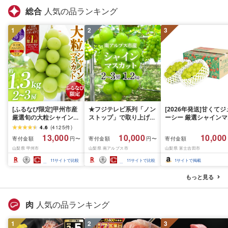
総合
人気の品ランキング
1
2
3
[ふるなび限定]甲州市産
★フジテレビ系列「ノン
[2026年発送]甘くてジ
厳選旬の大粒シャインマ
ストップ」で取り上げら
ーシー 厳選シャインマ
スカット 約1.3kg 2〜3
れました!★[2026年発送
スカット1.2kg (2026
4.6
(
4125
件
)
房[2026年発送]
先行予約]南アルプス市
月前半(1〜15日)から1
13,000
10,000
10,000
寄付金額
寄付金額
寄付金額
円〜
円〜
(MG)B12-472 FN-
産シャインマスカット
月下旬までの発送) フ
山梨県 甲州市
山梨県 南アルプス市
山梨県 富士吉田市
Limited-VO シャインマ
1.2kg以上(2〜3房)ふる
ーツ ぶどう 果物 山梨
スカット フルーツ
さと納税 おすすめ 山梨
産 2026 旬 大粒 高級 
11
サイトで比較
11
サイトで比較
1
サイトで掲載
県 南アルプス市 送料無
ドウ 葡萄 富士吉田市
料 AL
もっと見る
肉
人気の品ランキング
1
2
3