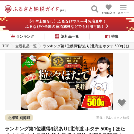
[PR]
お気に入り
メニュー
4
【付与上限なし】ふるなびマネー
％増量中！
ふるなびや全国の宿泊施設などでも利用可能！
ランキング
返礼品一覧
特集
TOP
全返礼品一覧
ランキング第1位獲得![訳あり]北海道 ホタテ 500g ( ほ
たて ホタテ ホタテ貝柱 帆立貝 帆立貝柱 北海道 別海町
ふるさと納税 )
北海道 別海町
画像：JALふるさと納税
ランキング第1位獲得![訳あり]北海道 ホタテ 500g ( ほた