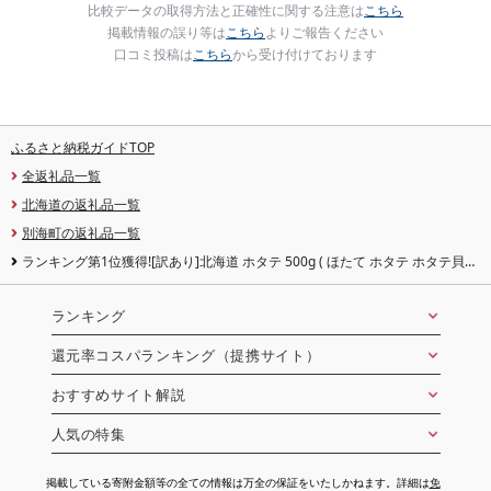
比較データの取得方法と正確性に関する注意は
こちら
掲載情報の誤り等は
こちら
よりご報告ください
口コミ投稿は
こちら
から受け付けております
ふるさと納税ガイドTOP
全返礼品一覧
北海道の返礼品一覧
別海町の返礼品一覧
ランキング第1位獲得![訳あり]北海道 ホタテ 500g ( ほたて ホタテ ホタテ貝柱
帆立貝 帆立貝柱 北海道 別海町 ふるさと納税 )
ランキング
還元率コスパランキング（提携サイト）
おすすめサイト解説
人気の特集
掲載している寄附金額等の全ての情報は万全の保証をいたしかねます。詳細は
免