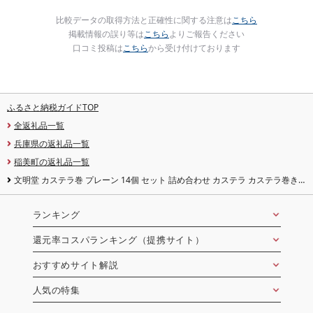
比較データの取得方法と正確性に関する注意は
こちら
掲載情報の誤り等は
こちら
よりご報告ください
口コミ投稿は
こちら
から受け付けております
ふるさと納税ガイドTOP
全返礼品一覧
兵庫県の返礼品一覧
稲美町の返礼品一覧
文明堂 カステラ巻 プレーン 14個 セット 詰め合わせ カステラ カステラ巻き
個包装 小分け 和菓子 焼菓子 焼き菓子 お菓子 菓子 おやつ デザート スイーツ 文
明堂カステラ ギフト 贈り物 プレゼント 兵庫 兵庫県 稲美町
ランキング
還元率コスパランキング（提携サイト）
おすすめサイト解説
人気の特集