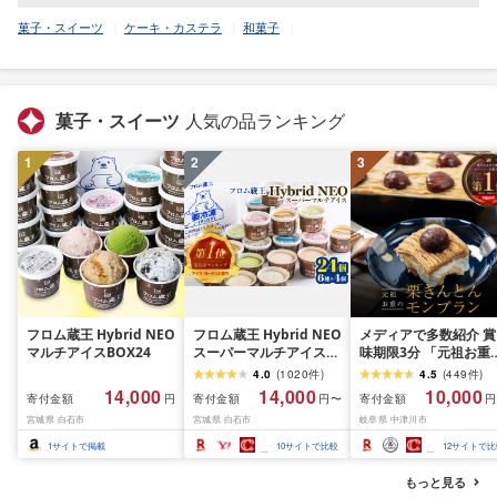
菓子・スイーツ
ケーキ・カステラ
和菓子
菓子・スイーツ
人気の品ランキング
1
2
3
フロム蔵王 Hybrid NEO
フロム蔵王 Hybrid NEO
メディアで多数紹介 賞
マルチアイスBOX24
スーパーマルチアイス
味期限3分 「元祖お重
BOX 24個 6種 各4個 |
栗きんとんモンブラン
4.0
(
1020
件
)
4.5
(
449
件
)
クッキーミルク キャラ
未来のご褒美 スイーツ
14,000
14,000
10,000
寄付金額
寄付金額
寄付金額
円
円〜
円
メル ミルク チョコ いち
栗 モンブラン くりき
宮城県 白石市
宮城県 白石市
岐阜県 中津川市
ご 抹茶 アイス カップ ス
とん デザート ご褒美 
イーツ 白石市 山田乳業
取り寄せ くり お菓子 
1
サイトで掲載
10
サイトで比較
12
サイトで比
オンライン 申請 ふるさ
子
と納税 宮城県 白石市
もっと見る