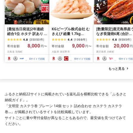
[最短当日発送]2年連続
KGピープル株式会社 む
[数量限定]鹿児島県産
総合1位 ホタテ 訳あり (
きえび 総量 1.7kg
なぎ長蒲焼6尾 (合計
ふるさと納税 ほたて ふ
(850g×2P) 特大 5Lサイ
600g以上)
4.8
(
35050
件
)
4.4
(
1098
件
)
4.6
(
9595
件
)
るさと納税 訳あり 帆立
ズ バナメイエビ バラ凍
8,000
9,000
20,000
寄付金額
寄付金額
寄付金額
円〜
円〜
円
ふるさと わけあり ホタ
結 下処理不要 サイズ不
北海道 別海町
大阪府 泉佐野市
鹿児島県 大崎町
テ貝柱 貝 人気 不揃い 刺
揃い 訳あり
身 規格外 魚介 ランキン
6
サイトで比較
15
サイトで比較
15
サイトで比
グ 海鮮 冷凍 発送時期が
選べる 北海道 別海町 )
もっと見る
(クラウドファンディン
グ対象)
ふるさと納税22サイトに掲載されている返礼品を横断比較できる「ふるさと
納税ガイド」。
「文明堂 カステラ巻 プレーン 14個 セット 詰め合わせ カステラ カステラ
巻…」が掲載されているサイトを比較掲載しています。
サイトごとに量や寄付金額が異なることもあるので、最安値を見つけてみて
ください。