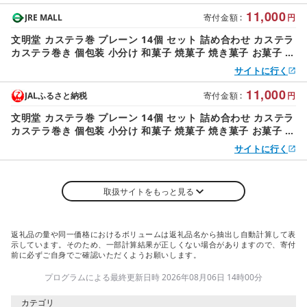
レゼント 兵庫 兵庫県 稲美町
11,000
JRE MALL
寄付金額
:
円
文明堂 カステラ巻 プレーン 14個 セット 詰め合わせ カステラ
カステラ巻き 個包装 小分け 和菓子 焼菓子 焼き菓子 お菓子 菓
子 おやつ デザート スイーツ 文明堂カステラ ギフト 贈り物 プ
サイトに行く
レゼント 兵庫 兵庫県 稲美町
11,000
JALふるさと納税
寄付金額
:
円
文明堂 カステラ巻 プレーン 14個 セット 詰め合わせ カステラ
カステラ巻き 個包装 小分け 和菓子 焼菓子 焼き菓子 お菓子 菓
子 おやつ デザート スイーツ 文明堂カステラ ギフト 贈り物 プ
サイトに行く
レゼント 兵庫 兵庫県 稲美町
取扱サイトをもっと見る
返礼品の量や同一価格におけるボリュームは返礼品名から抽出し自動計算して表
示しています。そのため、一部計算結果が正しくない場合がありますので、寄付
前に必ずご自身でご確認いただくようお願いします。
プログラムによる最終更新日時 2026年08月06日 14時00分
カテゴリ