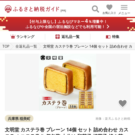
[PR]
お気に入り
メニュー
4
【付与上限なし】ふるなびマネー
％増量中！
ふるなびや全国の宿泊施設などでも利用可能！
ランキング
返礼品一覧
特集
TOP
全返礼品一覧
文明堂 カステラ巻 プレーン 14個 セット 詰め合わせ カ
ステラ カステラ巻き 個包装 小分け 和菓子 焼菓子 焼き
菓子 お菓子 菓子 おやつ デザート スイーツ 文明堂カス
テラ ギフト 贈り物 プレゼント 兵庫 兵庫県 稲美町
兵庫県 稲美町
画像：楽天ふるさと納税
文明堂 カステラ巻 プレーン 14個 セット 詰め合わせ カス