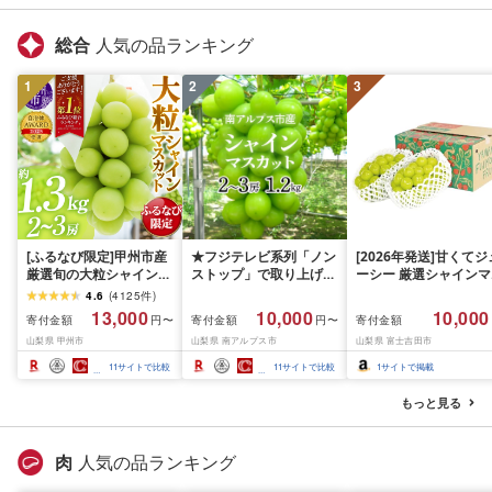
総合
人気の品ランキング
1
2
3
[ふるなび限定]甲州市産
★フジテレビ系列「ノン
[2026年発送]甘くてジ
厳選旬の大粒シャインマ
ストップ」で取り上げら
ーシー 厳選シャインマ
スカット 約1.3kg 2〜3
れました!★[2026年発送
スカット1.2kg (2026
4.6
(
4125
件
)
房[2026年発送]
先行予約]南アルプス市
月前半(1〜15日)から1
13,000
10,000
10,000
寄付金額
寄付金額
寄付金額
円〜
円〜
(MG)B12-472 FN-
産シャインマスカット
月下旬までの発送) フ
山梨県 甲州市
山梨県 南アルプス市
山梨県 富士吉田市
Limited-VO シャインマ
1.2kg以上(2〜3房)ふる
ーツ ぶどう 果物 山梨
スカット フルーツ
さと納税 おすすめ 山梨
産 2026 旬 大粒 高級 
11
サイトで比較
11
サイトで比較
1
サイトで掲載
県 南アルプス市 送料無
ドウ 葡萄 富士吉田市
料 AL
もっと見る
肉
人気の品ランキング