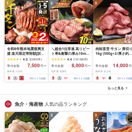
1
2
3
令和8年熊本地震復興支
＼総合1位常連 高リピー
肉卸直営 牛タン 厚切
援 楽天限定寄附額[訳あ
ト率&衝撃の厚み10mm
1kg (500g×2/厚さ約
り]牛タン 500g〜2kg 肉
厚切り牛タン 塩味/ ≪ス
10mm) 訳あり 訳有り
4.2
(
2290
件
)
4.4
(
16189
件
)
牛肉 訳あり 牛タン 冷凍
ピード発送!!10営業日以
牛肉 焼肉 冷凍 スライ
7,500
8,000
14,000
寄付金額
寄付金額
寄付金額
円〜
円〜
円
小分け 厚切り 薄切り 食
内発送≫ 選べる内容量
業務用 バーベキュー
熊本県 八代市
岩手県 花巻市
熊本県 水上村
べ比べ 500g 1kg 1.5kg
500g / 1kg 定期便 毎月
BBQ おつまみ ギフト 
2kg 牛 人気 ビーフ 牛た
届く 牛肉 肉 BBQ ふるさ
祝い お中元 夏ギフト
13
サイトで比較
15
サイトで比較
5
サイトで比
ん ふるさと納税 ランキ
と 人気 ランキング 岩手
ング スピード発送 送料
県 花巻市
もっと見る
無料
魚介・海産物
人気の品ランキング
1
2
3