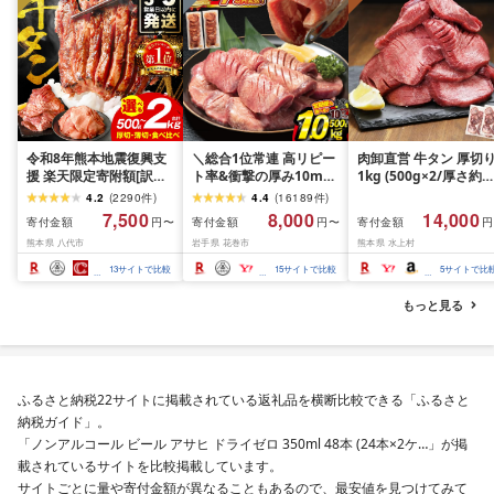
令和8年熊本地震復興支
＼総合1位常連 高リピー
肉卸直営 牛タン 厚切
援 楽天限定寄附額[訳あ
ト率&衝撃の厚み10mm
1kg (500g×2/厚さ約
り]牛タン 500g〜2kg 肉
厚切り牛タン 塩味/ ≪ス
10mm) 訳あり 訳有り
4.2
(
2290
件
)
4.4
(
16189
件
)
牛肉 訳あり 牛タン 冷凍
ピード発送!!10営業日以
牛肉 焼肉 冷凍 スライ
7,500
8,000
14,000
寄付金額
寄付金額
寄付金額
円〜
円〜
円
小分け 厚切り 薄切り 食
内発送≫ 選べる内容量
業務用 バーベキュー
熊本県 八代市
岩手県 花巻市
熊本県 水上村
べ比べ 500g 1kg 1.5kg
500g / 1kg 定期便 毎月
BBQ おつまみ ギフト 
2kg 牛 人気 ビーフ 牛た
届く 牛肉 肉 BBQ ふるさ
祝い お中元 夏ギフト
13
サイトで比較
15
サイトで比較
5
サイトで比
ん ふるさと納税 ランキ
と 人気 ランキング 岩手
ング スピード発送 送料
県 花巻市
もっと見る
無料
ふるさと納税22サイトに掲載されている返礼品を横断比較できる「ふるさと
納税ガイド」。
「ノンアルコール ビール アサヒ ドライゼロ 350ml 48本 (24本×2ケ…」が掲
載されているサイトを比較掲載しています。
サイトごとに量や寄付金額が異なることもあるので、最安値を見つけてみて