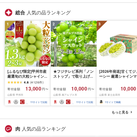
谷市 高評価★4.67
総合
人気の品ランキング
1
2
3
[ふるなび限定]甲州市産
★フジテレビ系列「ノン
[2026年発送]甘くてジ
厳選旬の大粒シャインマ
ストップ」で取り上げら
ーシー 厳選シャインマ
スカット 約1.3kg 2〜3
れました!★[2026年発送
スカット1.2kg (2026
4.6
(
4126
件
)
房[2026年発送]
先行予約]南アルプス市
月前半(1〜15日)から1
13,000
10,000
10,000
寄付金額
寄付金額
寄付金額
円〜
円〜
(MG)B12-472 FN-
産シャインマスカット
月下旬までの発送) フ
山梨県 甲州市
山梨県 南アルプス市
山梨県 富士吉田市
Limited-VO シャインマ
1.2kg以上(2〜3房)ふる
ーツ ぶどう 果物 山梨
スカット フルーツ
さと納税 おすすめ 山梨
産 2026 旬 大粒 高級 
11
サイトで比較
11
サイトで比較
1
サイトで掲載
県 南アルプス市 送料無
ドウ 葡萄 富士吉田市
料 AL
もっと見る
肉
人気の品ランキング