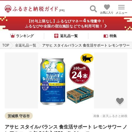
[PR]
お気に入り
メニュー
4
【付与上限なし】ふるなびマネー
％増量中！
ふるなびや全国の宿泊施設などでも利用可能！
ランキング
返礼品一覧
特集
TOP
全返礼品一覧
アサヒ スタイルバランス 食生活サポート レモンサワー
ノンアルコール缶 24本入(350ml)×1ケース
茨城県 守谷市
画像：楽天ふるさと納税
アサヒ スタイルバランス 食生活サポート レモンサワー ノ