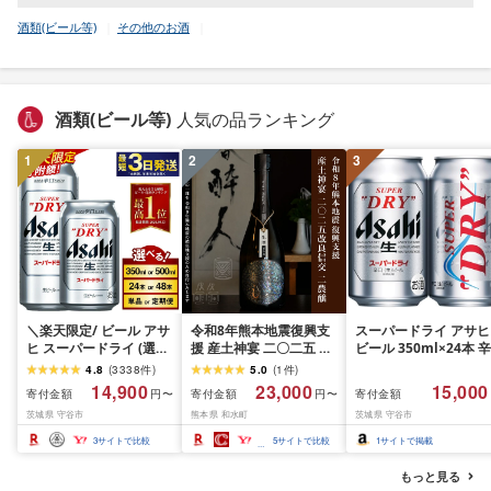
酒類(ビール等)
その他のお酒
酒類(ビール等)
人気の品ランキング
1
2
3
＼楽天限定/ ビール アサ
令和8年熊本地震復興支
スーパードライ アサヒ
ヒ スーパードライ (選べ
援 産土神宴 二〇二五 改
ビール 350ml×24本 辛
る 350ml 500ml / 24本
良信交 | 二農醸 1本 | 熊
口[生]
4.8
(
3338
件
)
5.0
(
1
件
)
48本 / 単品 2ヶ月〜12ヶ
本県 和水町 くまもと な
14,900
23,000
15,000
寄付金額
寄付金額
寄付金額
円〜
円〜
月定期便 12ヶ月定期便)
ごみまち なごみ 産土 米
茨城県 守谷市
熊本県 和水町
茨城県 守谷市
楽天フェスタ 期間限定|
お酒 酒 地酒 花の香酒造
最短3日発送 アサヒビー
3
サイトで比較
5
サイトで比較
1
サイトで掲載
ル お酒 アルコール
Asahi アサヒビール 缶
もっと見る
ビール ギフト 茨城県守