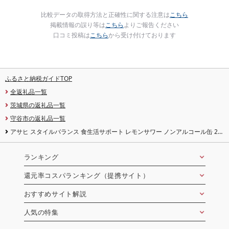
比較データの取得方法と正確性に関する注意は
こちら
掲載情報の誤り等は
こちら
よりご報告ください
口コミ投稿は
こちら
から受け付けております
ふるさと納税ガイドTOP
全返礼品一覧
茨城県の返礼品一覧
守谷市の返礼品一覧
アサヒ スタイルバランス 食生活サポート レモンサワー ノンアルコール缶 24
本入(350ml)×1ケース
ランキング
還元率コスパランキング（提携サイト）
おすすめサイト解説
人気の特集