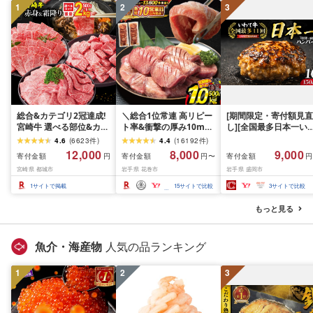
1
2
3
総合&カテゴリ2冠達成!
＼総合1位常連 高リピー
[期間限定・寄付額見直
宮崎牛 選べる部位&カッ
ト率&衝撃の厚み10mm
し][全国最多日本一い
ト (赤身&霜降り)or(赤身
厚切り牛タン 塩味/ ≪ス
て牛入り]ハンバーグ
4.6
(
6623
件
)
4.4
(
16192
件
)
のみ) 500g 1kg 2kg[発
ピード発送!!10営業日以
1.5kg(150g×10個) い
12,000
8,000
9,000
寄付金額
寄付金額
寄付金額
円
円〜
円
送時期が選べる] 牛肉 焼
内発送≫ 選べる内容量
て牛 × 岩中豚 ハンバー
宮崎県 都城市
岩手県 花巻市
岩手県 盛岡市
肉 すき焼き しゃぶしゃ
500g / 1kg 定期便 毎月
グ 合挽き 合い挽き 黒
ぶ ステーキ ギフト お中
届く 牛肉 肉 BBQ ふるさ
和牛 人気 冷凍 個包装 
1
サイトで掲載
15
サイトで比較
3
サイトで比較
元 夏ギフト 送料無料
と 人気 ランキング 岩手
分け 冷凍 牛肉 豚肉 和
SKU-N203 [宮崎県都城
県 花巻市
ビーフ ポーク はんば
もっと見る
市]
ぐ 挽肉 お肉 ミンチ 肉
お弁当 hannba-gu ラ
キング 1位 1万円以下 
魚介・海産物
人気の品ランキング
手県 盛岡市 東北 岩手 
岡 shikoku001k
1
2
3