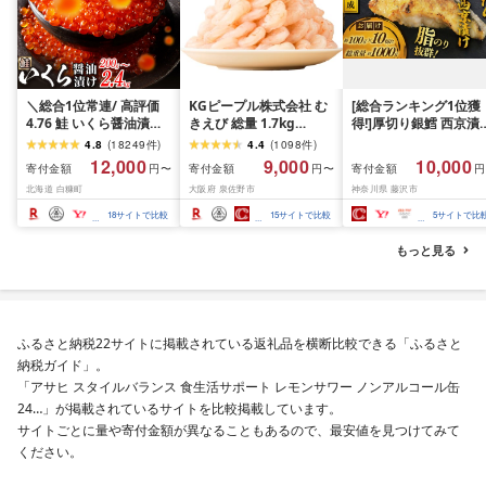
＼総合1位常連/ 高評価
KGピープル株式会社 む
[総合ランキング1位獲
4.76 鮭 いくら醤油漬け
きえび 総量 1.7kg
得!]厚切り銀鱈 西京漬
ふるさと納税 いくら
(850g×2P) 特大 5Lサイ
訳あり 銀鱈 西京漬け 
4.8
(
18249
件
)
4.4
(
1098
件
)
200g / 400g / 800g /
ズ バナメイエビ バラ凍
約 1,000g (約 100g × 
12,000
9,000
10,000
寄付金額
寄付金額
寄付金額
円〜
円〜
円
1.6kg / 2.4kg 200g パッ
結 下処理不要 サイズ不
切) 西京味噌 西京みそ 
北海道 白糠町
大阪府 泉佐野市
神奈川県 藤沢市
ク[選べる容量] 醤油漬け
揃い 訳あり
噌漬け みそ 味噌 鮮魚 
海鮮 イクラ 小分け ふる
介 銀だら 銀ダラ ギン
18
サイトで比較
15
サイトで比較
5
サイトで比
さと ランキング 人気 ギ
ラ ぎんだら 鱈 タラ 魚
フト 高評価 ふるさと納
西京焼き 西京漬 西京
もっと見る
税 北海道 白糠町
き 冷凍 厳選 鮮魚 漬け
漬魚 新鮮 小分け 人気
礼品 おかず おつまみ 
酒のあて 家計応援
10000円 魚喜 神奈川 
ふるさと納税22サイトに掲載されている返礼品を横断比較できる「ふるさと
南 藤沢
納税ガイド」。
「アサヒ スタイルバランス 食生活サポート レモンサワー ノンアルコール缶
24…」が掲載されているサイトを比較掲載しています。
サイトごとに量や寄付金額が異なることもあるので、最安値を見つけてみて
ください。