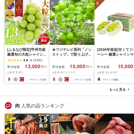
1
2
3
[ふるなび限定]甲州市産
★フジテレビ系列「ノン
[2026年発送]甘くてジ
厳選旬の大粒シャインマ
ストップ」で取り上げら
ーシー 厳選シャインマ
スカット 約1.3kg 2〜3
れました!★[2026年発送
スカット1.2kg (2026
4.6
(
4125
件
)
房[2026年発送]
先行予約]南アルプス市
月前半(1〜15日)から1
13,000
10,000
10,000
寄付金額
寄付金額
寄付金額
円〜
円〜
(MG)B12-472 FN-
産シャインマスカット
月下旬までの発送) フ
山梨県 甲州市
山梨県 南アルプス市
山梨県 富士吉田市
Limited-VO シャインマ
1.2kg以上(2〜3房)ふる
ーツ ぶどう 果物 山梨
スカット フルーツ
さと納税 おすすめ 山梨
産 2026 旬 大粒 高級 
11
サイトで比較
11
サイトで比較
1
サイトで掲載
県 南アルプス市 送料無
ドウ 葡萄 富士吉田市
料 AL
もっと見る
肉
人気の品ランキング
1
2
3