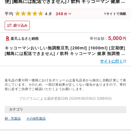
便] [離島には配送できません] / 飲料 キッコーマン 健康 無
調整 豆乳飲料 大豆 パック セット 茨城県 五霞町[価格改定
4.8
248
XD]
平均
1
サイトで掲載
件
絞り込み
5,000
楽天ふるさと納税
寄付金額
:
円
キッコーマンおいしい無調整豆乳 [200ml] [1000ml] [定期便]
[離島には配送できません] / 飲料 キッコーマン 健康 無調整 豆
乳飲料 大豆 パック セット 茨城県 五霞町[価格改定XD]
サイトに行く
返礼品の量や同一価格におけるボリュームは返礼品名から抽出し自動計算して表
示しています。そのため、一部計算結果が正しくない場合がありますので、寄付
前に必ずご自身でご確認いただくようお願いします。
プログラムによる最終更新日時 2026年08月06日 02時00分
カテゴリ
卵・乳製品
その他乳製品