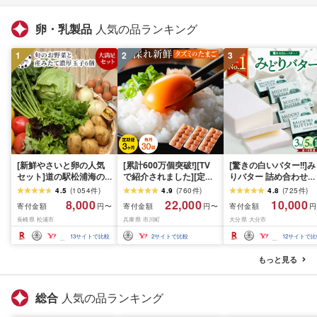
卵・乳製品
人気の品ランキング
1
2
3
[新鮮やさいと卵の人気
[累計600万個突破!][TV
[驚きの白いバター!!]
セット]道の駅松浦海の
で紹介されました][定期
りバター 詰め合わせ
ふるさと館『旬のお野菜
便]タズミの卵(30個×3ヶ
225g [選べる数量]3個
4.5
(
1054
件
)
4.9
(
760
件
)
4.8
(
725
件
)
+産みたて濃厚玉子6個』
月)022AB01N./こだわり
ット〜 個包装 有塩 バ
8,000
22,000
10,000
寄付金額
寄付金額
寄付金額
円〜
円〜
円
の大満足セット![A8-
卵 市川町産 兵庫県産 た
ー 人気 九州乳業 プレ
長崎県 松浦市
兵庫県 市川町
大分県 大分市
039]ふるさと納税 野菜
まご たまごかけご飯 玉
アムホワイト コク 白
ふるさと納税 やさい 詰
子 生卵 鶏卵 タマゴ 卵焼
バター トースト ホイ
13
サイトで比較
2
サイトで比較
12
サイトで比
め合わせ 野菜セット 旬
き TKG 3か月 定期便
プバター 生乳 九州産 
玉子 卵 季節 サラダ 新鮮
産 有塩 パン 料理 お取
もっと見る
産地直送 セット
寄せ セット 朝食 チャ
ン製法
総合
人気の品ランキング