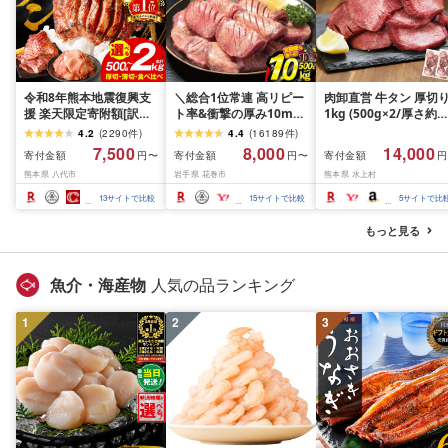
令和8年熊本地震復興支
＼総合1位常連 高リピー
肉卸直営 牛タン 厚切
援 楽天限定寄附額[訳あ
ト率&衝撃の厚み10mm
1kg (500g×2/厚さ約
り]牛タン 500g〜2kg 肉
厚切り牛タン 塩味/ ≪ス
10mm) 訳あり 訳有り
4.2
(
2290
件
)
4.4
(
16189
件
)
牛肉 訳あり 牛タン 冷凍
ピード発送!!10営業日以
牛肉 焼肉 冷凍 スライ
7,500
8,000
14,000
寄付金額
寄付金額
寄付金額
円〜
円〜
円
小分け 厚切り 薄切り 食
内発送≫ 選べる内容量
業務用 バーベキュー
熊本県 八代市
岩手県 花巻市
熊本県 水上村
べ比べ 500g 1kg 1.5kg
500g / 1kg 定期便 毎月
BBQ おつまみ ギフト 
2kg 牛 人気 ビーフ 牛た
届く 牛肉 肉 BBQ ふるさ
祝い お中元 夏ギフト
13
サイトで比較
15
サイトで比較
5
サイトで比
ん ふるさと納税 ランキ
と 人気 ランキング 岩手
ング スピード発送 送料
県 花巻市
もっと見る
無料
魚介・海産物
人気の品ランキング
1
2
3