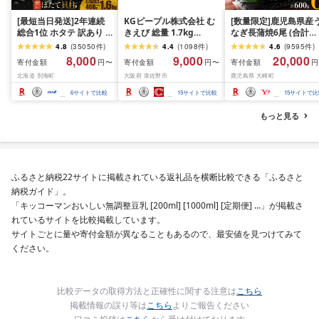
[最短当日発送]2年連続
KGピープル株式会社 む
[数量限定]鹿児島県産
総合1位 ホタテ 訳あり (
きえび 総量 1.7kg
なぎ長蒲焼6尾 (合計
ふるさと納税 ほたて ふ
(850g×2P) 特大 5Lサイ
600g以上)
4.8
(
35050
件
)
4.4
(
1098
件
)
4.6
(
9595
件
)
るさと納税 訳あり 帆立
ズ バナメイエビ バラ凍
8,000
9,000
20,000
寄付金額
寄付金額
寄付金額
円〜
円〜
円
ふるさと わけあり ホタ
結 下処理不要 サイズ不
北海道 別海町
大阪府 泉佐野市
鹿児島県 大崎町
テ貝柱 貝 人気 不揃い 刺
揃い 訳あり
身 規格外 魚介 ランキン
6
サイトで比較
15
サイトで比較
15
サイトで比
グ 海鮮 冷凍 発送時期が
選べる 北海道 別海町 )
もっと見る
(クラウドファンディン
グ対象)
ふるさと納税22サイトに掲載されている返礼品を横断比較できる「ふるさと
納税ガイド」。
「キッコーマンおいしい無調整豆乳 [200ml] [1000ml] [定期便] …」が掲載さ
れているサイトを比較掲載しています。
サイトごとに量や寄付金額が異なることもあるので、最安値を見つけてみて
ください。
比較データの取得方法と正確性に関する注意は
こちら
掲載情報の誤り等は
こちら
よりご報告ください