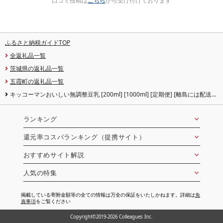
口コミ投稿は
こちら
から受け付けております
ふるさと納税ガイドTOP
全返礼品一覧
茨城県の返礼品一覧
五霞町の返礼品一覧
キッコーマンおいしい無調整豆乳 [200ml] [1000ml] [定期便] [離島には配送で
きません] / 飲料 キッコーマン 健康 無調整 豆乳飲料 大豆 パック セット 茨城県
五霞町[価格改定XD]
ランキング
還元率コスパランキング（提携サイト）
おすすめサイト解説
人気の特集
掲載している寄附金額等の全ての情報は万全の保証をいたしかねます。詳細は
免
責事項
をご覧ください
Copyright©2019-2026 Colleagues Inc.