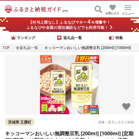
[PR]
お気に入り
メニュー
4
【付与上限なし】ふるなびマネー
％増量中！
ふるなびや全国の宿泊施設などでも利用可能！
ランキング
返礼品一覧
特集
TOP
全返礼品一覧
キッコーマンおいしい無調整豆乳 [200ml] [1000ml]
[定期便] [離島には配送できません] / 飲料 キッコーマン
健康 無調整 豆乳飲料 大豆 パック セット 茨城県 五霞町
[価格改定XD]
茨城県 五霞町
画像：楽天ふるさと納税
キッコーマンおいしい無調整豆乳 [200ml] [1000ml] [定期