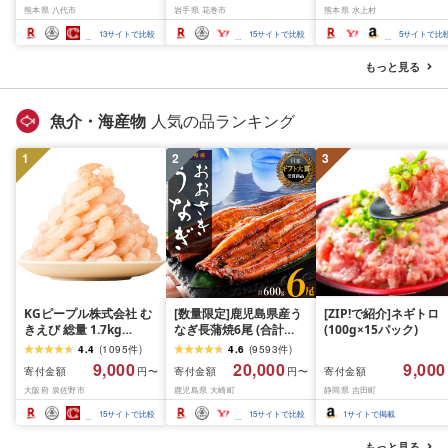
熊本県 八代市
岩手県 花巻市
熊本県 水上村
べ比べ 500g 1kg 1.5kg
500g / 1kg 定期便 毎月
BBQ おつまみ ギフト 
2kg 牛 人気 ビーフ 牛た
届く 牛肉 肉 BBQ ふるさ
祝い お中元 夏ギフト
13
サイトで比較
15
サイトで比較
5
サイトで比
ん ふるさと納税 ランキ
と 人気 ランキング 岩手
ング スピード発送 送料
県 花巻市
もっと見る
無料
魚介・海産物
人気の品ランキング
1
2
3
KGピープル株式会社 む
[数量限定]鹿児島県産う
[ZIP!で紹介]ネギトロ
きえび 総量 1.7kg
なぎ長蒲焼6尾 (合計
(100g×15パック)
(850g×2P) 特大 5Lサイ
600g以上)
4.4
(
1095
件
)
4.6
(
9593
件
)
ズ バナメイエビ バラ凍
9,000
20,000
9,000
寄付金額
寄付金額
寄付金額
円〜
円〜
結 下処理不要 サイズ不
大阪府 泉佐野市
鹿児島県 大崎町
静岡県 吉田町
揃い 訳あり
15
サイトで比較
15
サイトで比較
1
サイトで掲載
もっと見る