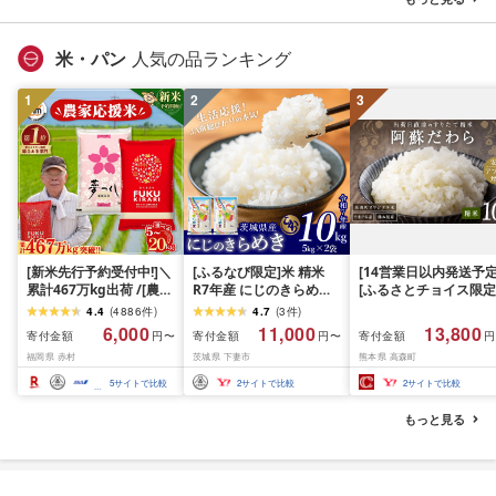
米・パン
人気の品ランキング
1
2
3
[新米先行予約受付中!]＼
[ふるなび限定]米 精米
[14営業日以内発送予定
累計467万kg出荷 /[農家
R7年産 にじのきらめき
[ふるさとチョイス限定
応援米]訳あり 令和7年産
10kg 10月 FN-Limited-
寄附額] [令和7年産] 
4.4
(
4886
件
)
4.7
(
3
件
)
令和8年産ふくきらり 夢
PR
だわら 熊本県 高森町 
6,000
11,000
13,800
寄付金額
寄付金額
寄付金額
円〜
円〜
円
つくし 5kg 10kg 15kg
リジナル米 計
福岡県 赤村
茨城県 下妻市
熊本県 高森町
20kg [選べる品種・内容
10kg(5kg×2袋)精米 お
量・出荷時期]複数原料
米 米 5kg×2 10kg
5
サイトで比較
2
サイトで比較
2
サイトで比較
米 白米 精米 国産 限定
ごはん ご飯 白飯 米 お米
もっと見る
ふるさと 人気 ランキン
グ