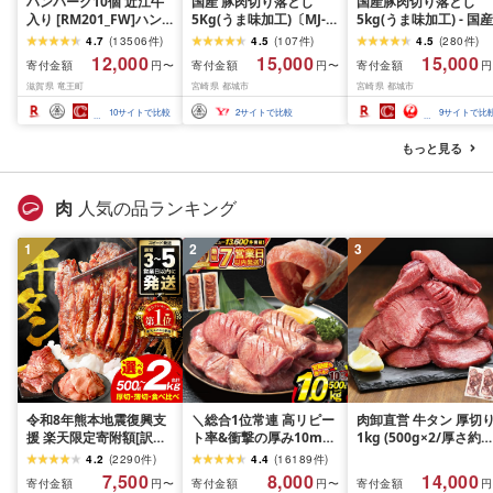
ハンバーグ10個 近江牛
国産 豚肉切り落とし
国産豚肉切り落とし
入り [RM201_FW]ハン
5Kg(うま味加工)〔MJ-
5kg(うま味加工) - 国産
バーグ
3647〕_(都城市) 豚肉切
豚肉 切り落し 小分け
4.7
(
13506
件
)
4.5
(
107
件
)
4.5
(
280
件
)
り落とし
250g×20袋 うま味加
12,000
15,000
15,000
寄付金額
寄付金額
寄付金額
円〜
円〜
円
昆布だし 旨味 冷凍配
滋賀県 竜王町
宮崎県 都城市
宮崎県 都城市
トレイなし ストック 
ピート 毎日のお料理 
10
サイトで比較
2
サイトで比較
9
サイトで比
利 送料無料
もっと見る
肉
人気の品ランキング
1
2
3
令和8年熊本地震復興支
＼総合1位常連 高リピー
肉卸直営 牛タン 厚切
援 楽天限定寄附額[訳あ
ト率&衝撃の厚み10mm
1kg (500g×2/厚さ約
り]牛タン 500g〜2kg 肉
厚切り牛タン 塩味/ ≪ス
10mm) 訳あり 訳有り
4.2
(
2290
件
)
4.4
(
16189
件
)
牛肉 訳あり 牛タン 冷凍
ピード発送!!10営業日以
牛肉 焼肉 冷凍 スライ
7,500
8,000
14,000
寄付金額
寄付金額
寄付金額
円〜
円〜
円
小分け 厚切り 薄切り 食
内発送≫ 選べる内容量
業務用 バーベキュー