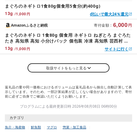
まぐろのネギトロ1食80g個食用5食分(約400g)
13
g
/
1,000
d払いで最大24％還元
円
6,000
Amazonふるさと納税
寄付金額
:
円
まぐろのネギトロ 1食80g 個食用 ネギトロ ねぎとろ まぐろた
たき 高知県 高知 小分けパック 個包装 冷凍 高知県 芸西村 興
洋フリーズ (80g×5パック)
13
g
/
1,000
サイトに行く
円
取扱サイトをもっと見る
返礼品の量や同一価格におけるボリュームは返礼品名から抽出し自動計算して表
示しています。そのため、一部計算結果が正しくない場合がありますので、寄付
前に必ずご自身でご確認いただくようお願いします。
プログラムによる最終更新日時 2026年08月08日 06時00分
カテゴリ
魚介・海産物
鮮魚類
マグロ
惣菜・加工食品