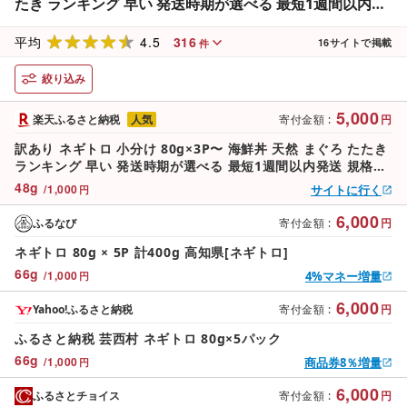
たき ランキング 早い 発送時期が選べる 最短1週間以内発
送 規格外 おいしい 5000円 7000円 お試し 便利 簡単調理
4.5
316
冷凍 小分け 個包装 真空パック 高評価 不揃い 傷 早い すぐ
平均
16
サイトで掲載
件
届く スピード配送
絞り込み
5,000
楽天ふるさと納税
人気
寄付金額
:
円
訳あり ネギトロ 小分け 80g×3P〜 海鮮丼 天然 まぐろ たたき
ランキング 早い 発送時期が選べる 最短1週間以内発送 規格外
おいしい 5000円 7000円 お試し 便利 簡単調理 冷凍 小分け 個
48
g
/
1,000
サイトに行く
円
包装 真空パック 高評価 不揃い 傷 早い すぐ届く スピード配送
6,000
ふるなび
寄付金額
:
円
ネギトロ 80g × 5P 計400g 高知県[ネギトロ]
66
g
/
1,000
4%マネー増量
円
6,000
Yahoo!ふるさと納税
寄付金額
:
円
ふるさと納税 芸西村 ネギトロ 80g×5パック
66
g
/
1,000
商品券8％増量
円
6,000
ふるさとチョイス
寄付金額
:
円