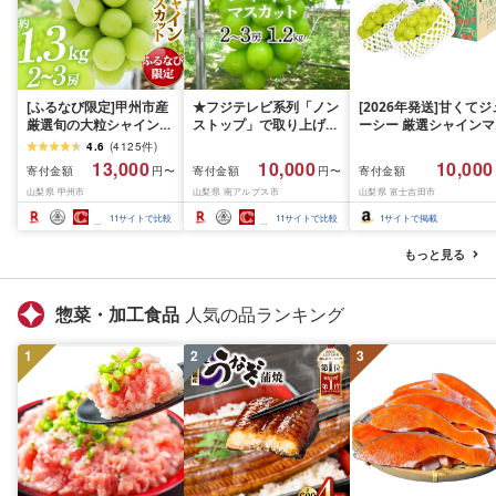
[ふるなび限定]甲州市産
★フジテレビ系列「ノン
[2026年発送]甘くてジ
厳選旬の大粒シャインマ
ストップ」で取り上げら
ーシー 厳選シャインマ
スカット 約1.3kg 2〜3
れました!★[2026年発送
スカット1.2kg (2026
4.6
(
4125
件
)
房[2026年発送]
先行予約]南アルプス市
月前半(1〜15日)から1
13,000
10,000
10,000
寄付金額
寄付金額
寄付金額
円〜
円〜
(MG)B12-472 FN-
産シャインマスカット
月下旬までの発送) フ
山梨県 甲州市
山梨県 南アルプス市
山梨県 富士吉田市
Limited-VO シャインマ
1.2kg以上(2〜3房)ふる
ーツ ぶどう 果物 山梨
スカット フルーツ
さと納税 おすすめ 山梨
産 2026 旬 大粒 高級 
11
サイトで比較
11
サイトで比較
1
サイトで掲載
県 南アルプス市 送料無
ドウ 葡萄 富士吉田市
料 AL
もっと見る
惣菜・加工食品
人気の品ランキング
1
2
3