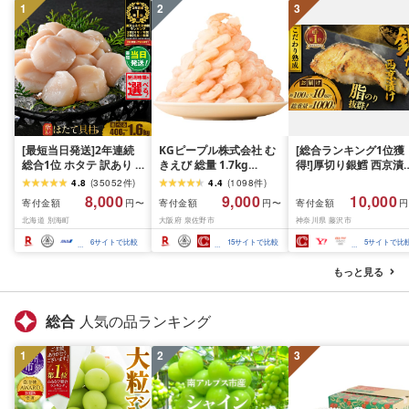
1
2
3
[最短当日発送]2年連続
KGピープル株式会社 む
[総合ランキング1位獲
総合1位 ホタテ 訳あり (
きえび 総量 1.7kg
得!]厚切り銀鱈 西京漬
ふるさと納税 ほたて ふ
(850g×2P) 特大 5Lサイ
訳あり 銀鱈 西京漬け 
4.8
(
35052
件
)
4.4
(
1098
件
)
るさと納税 訳あり 帆立
ズ バナメイエビ バラ凍
約 1,000g (約 100g × 
8,000
9,000
10,000
寄付金額
寄付金額
寄付金額
円〜
円〜
円
ふるさと わけあり ホタ
結 下処理不要 サイズ不
切) 西京味噌 西京みそ 
北海道 別海町
大阪府 泉佐野市
神奈川県 藤沢市
テ貝柱 貝 人気 不揃い 刺
揃い 訳あり
噌漬け みそ 味噌 鮮魚 
身 規格外 魚介 ランキン
介 銀だら 銀ダラ ギン
6
サイトで比較
15
サイトで比較
5
サイトで比
グ 海鮮 冷凍 発送時期が
ラ ぎんだら 鱈 タラ 魚
選べる 北海道 別海町 )
西京焼き 西京漬 西京
もっと見る
(クラウドファンディン
き 冷凍 厳選 鮮魚 漬け
グ対象)
漬魚 新鮮 小分け 人気
礼品 おかず おつまみ 
総合
人気の品ランキング
酒のあて 家計応援
10000円 魚喜 神奈川 
1
2
3
南 藤沢