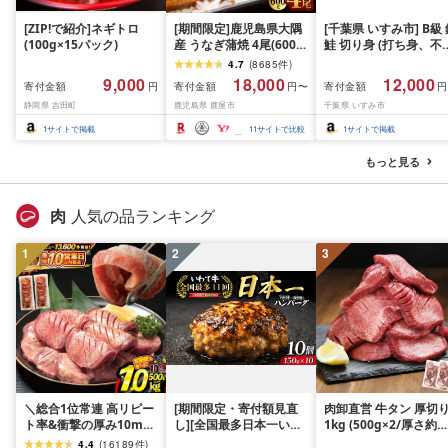
[ZIP!で紹介]ネギトロ
[期間限定]鹿児島県大隅
[千葉県 いすみ市] B級
(100g×15パック)
産 うなぎ蒲焼 4尾(600g)
鮭 切り身 (打ち身、不
KN007-004-04-cp18 う
い、色飛び) 約2.4kg 
4.7
(
8685
件
)
なぎ 鰻 魚 惣菜 総菜
凍 魚 訳あり 海鮮 西川
9,000
18,000
12,000
寄付金額
寄付金額
寄付金額
円
円〜
円
おつまみ おかず
静岡県 吉田町
鹿児島県 鹿屋市
千葉県 いすみ市
1
サイトで掲載
11
サイトで比較
1
サイトで掲載
もっと見る
肉
人気の品ランキング
1
2
3
＼総合1位常連 高リピー
[期間限定・寄付額見直
肉卸直営 牛タン 厚切
ト率&衝撃の厚み10mm
し][全国最多日本一いわ
1kg (500g×2/厚さ約
厚切り牛タン 塩味/ ≪ス
て牛入り]ハンバーグ
10mm) 訳あり 訳有り
4.4
(
16189
件
)