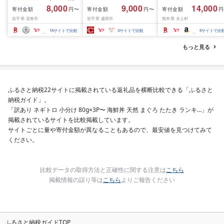
ピード発送!!10営業日以
1.5kg(150g×10個) いわ
牛肉 焼肉 冷凍 スライ
8,000
9,000
14,000
寄付金額
寄付金額
寄付金額
円〜
円〜
円
内発送≫ 選べる内容量
て牛 × 岩中豚 ハンバー
業務用 バーベキュー
岩手県 花巻市
岩手県 盛岡市
熊本県 水上村
500g / 1kg 定期便 毎月
グ 合挽き 合い挽き 黒毛
BBQ おつまみ ギフト 
届く 牛肉 肉 BBQ ふるさ
和牛 人気 冷凍 個包装 小
祝い お中元 夏ギフト
15
サイトで比較
3
サイトで比較
5
サイトで比
と 人気 ランキング 岩手
分け 冷凍 牛肉 豚肉 和牛
県 花巻市
ビーフ ポーク はんばー
もっと見る
ぐ 挽肉 お肉 ミンチ 肉
お弁当 hannba-gu ラン
キング 1位 1万円以下 岩
手県 盛岡市 東北 岩手 盛
岡 shikoku001k
ふるさと納税22サイトに掲載されている返礼品を横断比較できる「ふるさと
納税ガイド」。
「訳あり ネギトロ 小分け 80g×3P〜 海鮮丼 天然 まぐろ たたき ランキ…」が
掲載されているサイトを比較掲載しています。
サイトごとに量や寄付金額が異なることもあるので、最安値を見つけてみて
ください。
比較データの取得方法と正確性に関する注意は
こちら
掲載情報の誤り等は
こちら
よりご報告ください
ふるさと納税ガイドTOP