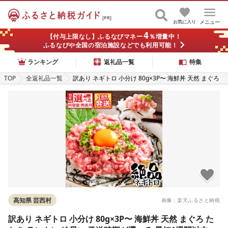
[PR]
お気に入り
メニュー
4
【付与上限なし】ふるなびマネー
％増量中！
ふるなびや全国の宿泊施設などでも利用可能！
ランキング
返礼品一覧
特集
TOP
全返礼品一覧
訳あり ネギトロ 小分け 80g×3P〜 海鮮丼 天然 まぐろ
たたき ランキング 早い 発送時期が選べる 最短1週間以
内発送 規格外 おいしい 5000円 7000円 お試し 便利 簡
単調理 冷凍 小分け 個包装 真空パック 高評価 不揃い 傷
早い すぐ届く スピード配送
高知県 芸西村
画像：楽天ふるさと納税
訳あり ネギトロ 小分け 80g×3P〜 海鮮丼 天然 まぐろ た