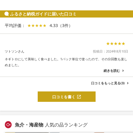
ふるさと納税ガイドに届いた口コミ
平均評価：
★★★★★
★★★★★
4.33
（
3
件
）
★★★★★
★★★★★
ツトソンさん
投稿日：2024年8月10日
ネギトロにして美味しく食べました。1パック単位で使ったので、その分回数も楽し
めました。
続きを読む
口コミをもっと見る(3)
口コミを書く
魚介・海産物
人気の品ランキング