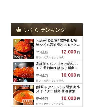
いくら
ランキング
＼総合1位常連/ 高評価 4.76
1
鮭 いくら醤油漬け ふるさと納
税 いくら 200g / 400g / 800g
12,000
寄付金額
円
/ 1.6kg / 2.4kg 200g パック
[選べる容量] 醤油漬け 海鮮 イ
画像：楽天ふるさと納税
クラ 小分け ふるさと ランキ
高評価 4.69 ふるさと納税 い
2
ング 人気 ギフト 高評価 ふる
くら 醤油漬け 訳あり 鱒卵
さと納税 北海道 白糠町
200g / 400g (200g×2p) /
10,000
寄付金額
円
800g (200g×4p) 小分け 規格
外 小粒 ふるさと イクラ 高評
画像：楽天ふるさと納税
価 ランキング 人気 鱒いくら
[鮭匠ふじい] いくら 醤油漬 小
3
濃厚 魚卵 海鮮 北海道 白糠町
分け イクラ 鮭卵 醤油 醤油漬
け 魚卵 お取り寄せ グルメ 海
10,000
寄付金額
円
鮮 北海道 根室市 ふるさと納
税
画像：楽天ふるさと納税