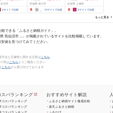
きらめき だて正夢
メ お米 白米
得★選べる発送月★特A
 岩沼市
茨城県 桜川市
佐賀県 上峰町
めぼれ ササニシキ
評価16年連続 7年産 定
 銘柄米 味比べ バ
期便 佐賀県産米 令和 先
2
サイトで比較
10
サイトで比較
2
サイトで比較
ーション お楽しみ
行予約 米 お米 精米 白米
毎日の食卓 毎月変
ブランド米 5kg 10kg
もっと見る
色々試せる 志賀沢
15kg 20kg 佐賀県産 数
沼産米
量限定
比較できる「ふるさと納税ガイド」。
店 宮城県 気仙沼市 …」が掲載されているサイトを比較掲載しています。
最安値を見つけてみてください。
得方法と正確性に関する注意は
こちら
り等は
こちら
よりご報告ください
は
こちら
から受け付けております
コスパランキング
おすすめサイト解説
率コスパランキング
ふるさと納税サイト徹底比較
率コスパランキング
楽天ふるさと納税
率コスパランキング
ふるなび