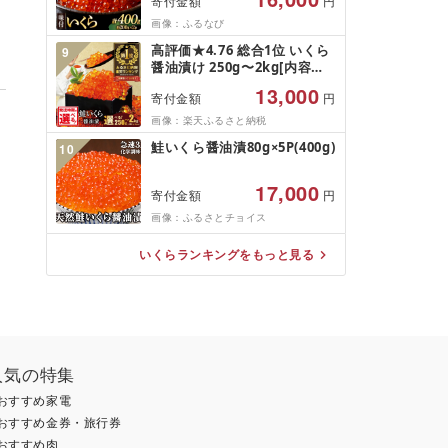
寄付金額
円
鮮 本場 ちらし寿司 ごほうび
画像：ふるなび
贈答 いくら 醤油いくら いく
ら醤油漬け 北海道 標津町
高評価★4.76 総合1位 いくら
9
醤油漬け 250g〜2kg[内容量
発送時期が選べる]( ふるさと
13,000
寄付金額
円
納税 いくら 北海道 ふるさと
納税 訳あり イクラ ふるさと
画像：楽天ふるさと納税
鮭 個包装 人気 ランキング 小
鮭いくら醤油漬80g×5P(400g)
10
分け 海鮮 魚卵 北海道 別海町)
(クラウドファンディング対
象)
17,000
寄付金額
円
画像：ふるさとチョイス
いくらランキングをもっと見る
人気の特集
おすすめ家電
おすすめ金券・旅行券
おすすめ肉