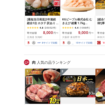
[最短当日発送]2年連続
KGピープル株式会社 む
[総合
総合1位 ホタテ 訳あり (
きえび 総量 1.7kg
得!]
ふるさと納税 ほたて ふ
(850g×2P) 特大 5Lサイ
訳あり
4.8
(
35052
件
)
4.4
(
1098
件
)
るさと納税 訳あり 帆立
ズ バナメイエビ バラ凍
約 1,0
8,000
9,000
寄付金額
寄付金額
寄付金
円〜
円〜
ふるさと わけあり ホタ
結 下処理不要 サイズ不
切) 
北海道 別海町
大阪府 泉佐野市
神奈川
テ貝柱 貝 人気 不揃い 刺
揃い 訳あり
噌漬け
身 規格外 魚介 ランキン
介 銀
6
サイトで比較
15
サイトで比較
グ 海鮮 冷凍 発送時期が
ラ ぎ
選べる 北海道 別海町 )
西京焼
(クラウドファンディン
き 冷
グ対象)
漬魚 
礼品 
肉
人気の品ランキング
酒のあ
100
1
2
3
南 藤