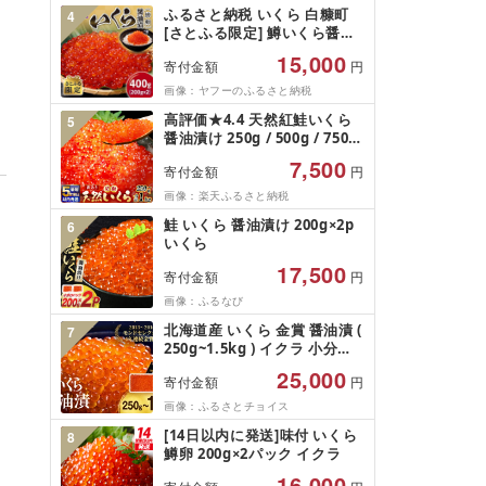
ふるさと納税 いくら 白糠町
4
[さとふる限定] 鱒いくら醤油
漬け 400g(200g×2) 小分けパ
15,000
寄付金額
円
ック
画像：ヤフーのふるさと納税
高評価★4.4 天然紅鮭いくら
5
醤油漬け 250g / 500g / 750g
/ 1kg [最短5営業日以内発送]
7,500
寄付金額
円
[選べる 容量] 鮭 いくら イク
ラ 魚卵 訳あり 規格外 小粒 海
画像：楽天ふるさと納税
鮮 魚介 冷凍 個包装 小分け パ
鮭 いくら 醤油漬け 200g×2p
6
ック 人気 ランキング グルメ
いくら
醤油漬 コスパ 海鮮丼 北海道
釧路市
17,500
寄付金額
円
画像：ふるなび
北海道産 いくら 金賞 醤油漬 (
7
250g~1.5kg ) イクラ 小分け
国産 人気 おすすめ 定期便 さ
25,000
寄付金額
円
け サケ 鮭 鮭いくら 鮭イクラ
いくら醤油漬 醤油漬け 醤油い
画像：ふるさとチョイス
くら 醤油イクラ いくら北海道
[14日以内に発送]味付 いくら
8
魚卵 天然 いくら醤油漬け
鱒卵 200g×2パック イクラ
ikura 冷凍 冷凍いくら 冷凍
イクラ 鮭卵 魚介類 魚貝類 海
16,000