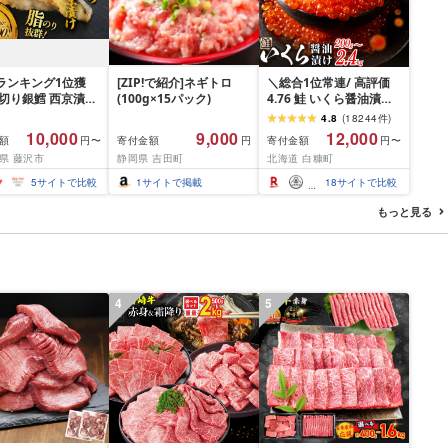
ランキング1位獲
[ZIP!で紹介]ネギトロ
＼総合1位常連/ 高評価
厚切り銀鱈 西京漬け
(100g×15パック)
4.76 鮭 いくら醤油漬け
 銀鱈 西京漬け 計
ふるさと納税 いくら
4.8
(
18244
件
)
00g (約 100g × 10
200g / 400g / 800g /
10,000
9,000
12,000
額
寄付金額
寄付金額
円〜
円
円〜
西京味噌 西京みそ 味
1.6kg / 2.4kg 200g パッ
県 藤沢市
静岡県 吉田町
北海道 白糠町
 みそ 味噌 鮮魚 魚
ク[選べる容量] 醤油漬け
だら 銀ダラ ギンダ
海鮮 イクラ 小分け ふる
5
サイトで比較
1
サイトで掲載
18
サイトで比較
んだら 鱈 タラ 魚
さと ランキング 人気 ギ
き 西京漬 西京や
フト 高評価 ふるさと納
もっと見る
凍 厳選 鮮魚 漬け魚
税 北海道 白糠町
新鮮 小分け 人気返
おかず おつまみ お
て 家計応援
00円 魚喜 神奈川 湘
4
5
沢