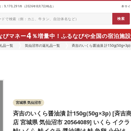
9,170,291件（2026年8月7日時点）
本サイ
4
なびマネー
％増量中！
ふるなびや全国の宿泊施設
礼品一覧
気仙沼市の返礼品一覧
斉吉のいくら醤油漬 計150g(50g×3p)
鮭いくら 鮭イクラ 醤油漬け 鮭 魚卵 
宮城県 気仙沼市
斉吉のいくら醤油漬 計150g(50g×3p) [斉吉
店 宮城県 気仙沼市 20564089] いくら イクラ
鮭いくら 鮭イクラ 醤油漬け 鮭 魚卵 小分け 