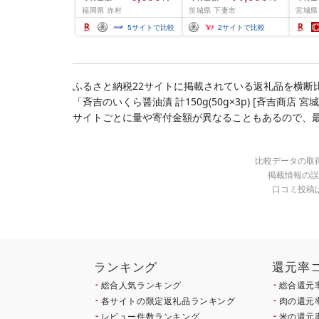
つくし 5kg 10kg 15kg
じの
福岡県 赤村
茨城県 下妻市
宮城県
20kg [選べる品種・内容
ひと
量・出荷時期]複数原料
セット
5
サイトで比較
2
サイトで比較
米 白米 精米 国産 限定
リエ
ごはん ご飯 白飯 米 お米
食味 
ふるさと 人気 ランキン
わる 
グ
米 岩
ふるさと納税22サイトに掲載されている返礼品を横断
「斉吉のいくら醤油漬 計150g(50g×3p) [斉吉商
サイトごとに量や寄付金額が異なることもあるので、
比較データの取
掲載情報の誤
口コミ投稿
ランキング
還元率
総合人気ランキング
総合還元
各サイトの限定返礼品ランキング
肉の還元
レビュー件数ランキング
米の還元