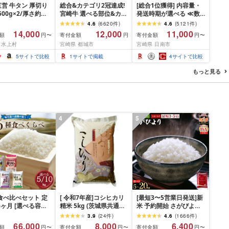
営 牛タン 厚切り
総合&カテゴリ2冠達成!
[総合1位獲得] 内容量・
(500g×2/厚さ約
宮崎牛 選べる部位&カッ
発送時期が選べる ≪数
m) 訳あり 訳有り肉
ト (赤身&霜降り)or(赤身
量限定≫ 宮崎牛 赤身 ス
4.6
(
6620
件
)
4.6
(
5121
件
)
焼肉 冷凍 スライス
のみ) 500g 1kg 2kg[発
ライス 焼肉 国産 肉 牛肉
14,000
12,000
11,000
額
寄付金額
寄付金額
円〜
円
円〜
用 バーベキュー
送時期が選べる] 牛肉 焼
薄切り 黒毛和牛 A4 A5
 水上村
宮崎県 都城市
宮崎県 日南市
 おつまみ ギフト お
肉 すき焼き しゃぶしゃ
人気 小分け 焼き肉 すき
お中元 夏ギフト
ぶ ステーキ ギフト お中
焼き しゃぶしゃぶ 牛丼
5
サイトで比較
1
サイトで掲載
4
サイトで比較
元 夏ギフト 送料無料
BBQ ギフト 贈り物 おす
SKU-N203 [宮崎県都城
すめ 畜産農家応援 ミヤ
もっと見る
市]
チク 冷凍 宮崎県 日南市
送料無料
4
5
食べ比べセット 定
[ 令和7年産]コシヒカリ
[最短3〜5営業日発送]新
6ヶ月 [選べる容量]
精米 5kg (茨城県共通返
米 予約開始 さがびより
 精米 ライス ごは
礼品 かすみがうら市) 米
精米 無洗米[選べる容
3.9
(
24
件
)
4.6
(
1666
件
)
きあかり つや姫 に
ごはん もっちり 甘い コ
量]★単一米★総合1位獲
66,000
8,000
6,400
額
寄付金額
寄付金額
円〜
円〜
円〜