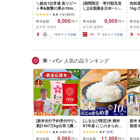
＼総合1位常連 高リピー
[期間限定・寄付額見直
肉卸直
ト率&衝撃の厚み10mm
し][全国最多日本一いわ
1kg 
厚切り牛タン 塩味/ ≪ス
て牛入り]ハンバーグ
10m
4.4
(
16189
件
)
ピード発送!!10営業日以
1.5kg(150g×10個) いわ
牛肉 
8,000
9,000
寄付金額
寄付金額
寄付金
円〜
円〜
内発送≫ 選べる内容量
て牛 × 岩中豚 ハンバー
業務
岩手県 花巻市
岩手県 盛岡市
熊本県
500g / 1kg 定期便 毎月
グ 合挽き 合い挽き 黒毛
BBQ
届く 牛肉 肉 BBQ ふるさ
和牛 人気 冷凍 個包装 小
祝い 
15
サイトで比較
3
サイトで比較
と 人気 ランキング 岩手
分け 冷凍 牛肉 豚肉 和牛
県 花巻市
ビーフ ポーク はんばー
ぐ 挽肉 お肉 ミンチ 肉
お弁当 hannba-gu ラン
キング 1位 1万円以下 岩
米・パン
人気の品ランキング
手県 盛岡市 東北 岩手 盛
岡 shikoku001k
1
2
3
[新米先行予約受付中!]＼
[ふるなび限定]米 精米
新米 
累計467万kg出荷 /[農家
R7年産 にじのきらめき
期便 
応援米]訳あり 令和7年産
10kg 10月 FN-Limited-
おこめ
4.4
(
4891
件
)
4.7
(
3
件
)
令和8年産ふくきらり 夢
PR
ん つ
6,000
11,000
寄付金額
寄付金額
寄付金
円〜
円〜