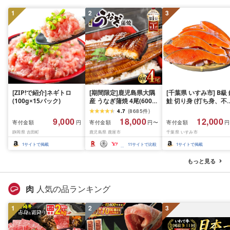
10000円 魚喜 神奈川 
1
2
3
南 藤沢
[ZIP!で紹介]ネギトロ
[期間限定]鹿児島県大隅
[千葉県 いすみ市] B級
(100g×15パック)
産 うなぎ蒲焼 4尾(600g)
鮭 切り身 (打ち身、不
KN007-004-04-cp18 う
い、色飛び) 約2.4kg 
4.7
(
8685
件
)
なぎ 鰻 魚 惣菜 総菜
凍 魚 訳あり 海鮮 西川
9,000
18,000
12,000
寄付金額
寄付金額
寄付金額
円
円〜
円
おつまみ おかず
静岡県 吉田町
鹿児島県 鹿屋市
千葉県 いすみ市
1
サイトで掲載
11
サイトで比較
1
サイトで掲載
もっと見る
肉
人気の品ランキング
1
2
3