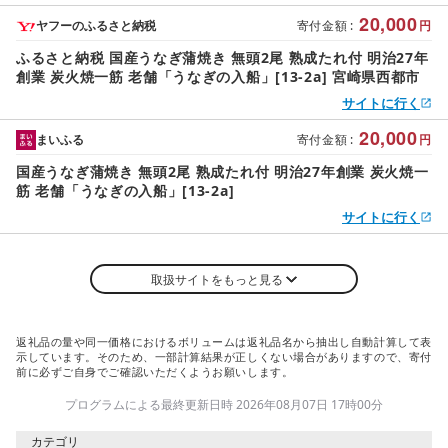
20,000
ヤフーのふるさと納税
寄付金額
:
円
ふるさと納税 国産うなぎ蒲焼き 無頭2尾 熟成たれ付 明治27年
創業 炭火焼一筋 老舗「うなぎの入船」[13-2a] 宮崎県西都市
サイトに行く
20,000
まいふる
寄付金額
:
円
国産うなぎ蒲焼き 無頭2尾 熟成たれ付 明治27年創業 炭火焼一
筋 老舗「うなぎの入船」[13-2a]
サイトに行く
取扱サイトをもっと見る
返礼品の量や同一価格におけるボリュームは返礼品名から抽出し自動計算して表
示しています。そのため、一部計算結果が正しくない場合がありますので、寄付
前に必ずご自身でご確認いただくようお願いします。
プログラムによる最終更新日時 2026年08月07日 17時00分
カテゴリ