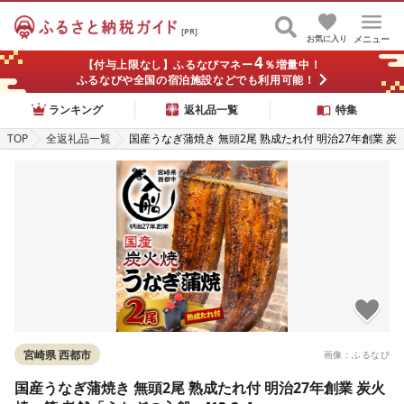
[PR]
お気に入り
メニュー
4
【付与上限なし】ふるなびマネー
％増量中！
ふるなびや全国の宿泊施設などでも利用可能！
ランキング
返礼品一覧
特集
TOP
全返礼品一覧
国産うなぎ蒲焼き 無頭2尾 熟成たれ付 明治27年創業 炭
火焼一筋 老舗「うなぎの入船」[13-2a]
宮崎県 西都市
画像：ふるなび
国産うなぎ蒲焼き 無頭2尾 熟成たれ付 明治27年創業 炭火