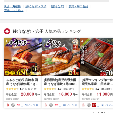
魚介・海産物
鰻(うなぎ)・穴子
鰻(うなぎ)
惣菜・加工食品
惣菜・レトルト
鰻(うなぎ)・穴子
人気の品ランキング
1
2
3
ふるさと納税 宮崎市 国
[期間限定]鹿児島県大隅
[楽天ランキング第一位
産 うなぎ蒲焼4尾・きざ
産 うなぎ蒲焼 4尾(600g)
鹿児島県産 山田水産 
み鰻1袋(合計650g)
KN007-004-04-cp18 う
島湧水鰻[2尾 or 3尾 or
4.7
(
24371
件
)
4.7
(
8685
件
)
4.7
(
3503
件
)
なぎ 鰻 魚 惣菜 総菜
尾 or 5尾](1尾140g) う
20,000
18,000
11,000
寄付金額
寄付金額
寄付金額
円〜
円〜
円
なぎ 鰻 ウナギ 2尾 3尾 
宮崎県 宮崎市
鹿児島県 鹿屋市
鹿児島県 志布志市
尾 5尾 国産 蒲焼 かば
き 冷凍 惣菜 うな重 人
5
サイトで比較
11
サイトで比較
13
サイトで比
期間限定[高評価★4.74
[山田水産]