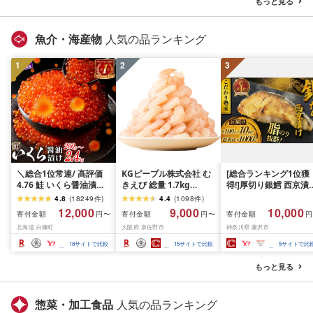
もっと見る
魚介・海産物
人気の品ランキング
1
2
3
＼総合1位常連/ 高評価
KGピープル株式会社 む
[総合ランキング1位獲
4.76 鮭 いくら醤油漬け
きえび 総量 1.7kg
得!]厚切り銀鱈 西京漬
ふるさと納税 いくら
(850g×2P) 特大 5Lサイ
訳あり 銀鱈 西京漬け 
4.8
(
18249
件
)
4.4
(
1098
件
)
200g / 400g / 800g /
ズ バナメイエビ バラ凍
約 1,000g (約 100g × 
12,000
9,000
10,000
寄付金額
寄付金額
寄付金額
円〜
円〜
円
1.6kg / 2.4kg 200g パッ
結 下処理不要 サイズ不
切) 西京味噌 西京みそ 
北海道 白糠町
大阪府 泉佐野市
神奈川県 藤沢市
ク[選べる容量] 醤油漬け
揃い 訳あり
噌漬け みそ 味噌 鮮魚 
海鮮 イクラ 小分け ふる
介 銀だら 銀ダラ ギン
18
サイトで比較
15
サイトで比較
5
サイトで比
さと ランキング 人気 ギ
ラ ぎんだら 鱈 タラ 魚
フト 高評価 ふるさと納
西京焼き 西京漬 西京
もっと見る
税 北海道 白糠町
き 冷凍 厳選 鮮魚 漬け
漬魚 新鮮 小分け 人気
礼品 おかず おつまみ 
惣菜・加工食品
人気の品ランキング
酒のあて 家計応援