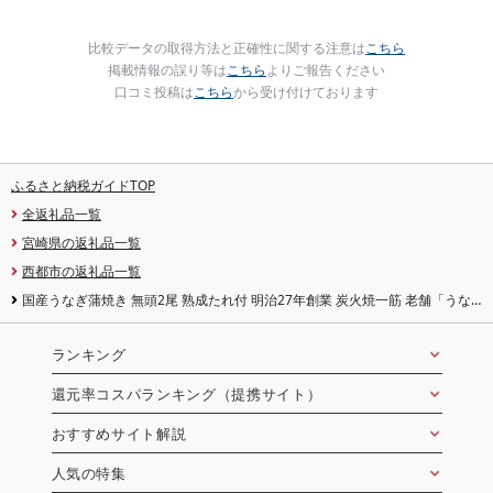
比較データの取得方法と正確性に関する注意は
こちら
掲載情報の誤り等は
こちら
よりご報告ください
口コミ投稿は
こちら
から受け付けております
ふるさと納税ガイドTOP
全返礼品一覧
宮崎県の返礼品一覧
西都市の返礼品一覧
国産うなぎ蒲焼き 無頭2尾 熟成たれ付 明治27年創業 炭火焼一筋 老舗「うな
ぎの入船」[13-2a]
ランキング
還元率コスパランキング（提携サイト）
おすすめサイト解説
人気の特集