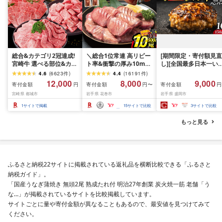
総合&カテゴリ2冠達成!
＼総合1位常連 高リピー
[期間限定・寄付額見直
宮崎牛 選べる部位&カッ
ト率&衝撃の厚み10mm
し][全国最多日本一い
ト (赤身&霜降り)or(赤身
厚切り牛タン 塩味/ ≪ス
て牛入り]ハンバーグ
4.6
(
6623
件
)
4.4
(
16191
件
)
のみ) 500g 1kg 2kg[発
ピード発送!!10営業日以
1.5kg(150g×10個) い
12,000
8,000
9,000
寄付金額
寄付金額
寄付金額
円
円〜
円
送時期が選べる] 牛肉 焼
内発送≫ 選べる内容量
て牛 × 岩中豚 ハンバー
宮崎県 都城市
岩手県 花巻市
岩手県 盛岡市
肉 すき焼き しゃぶしゃ
500g / 1kg 定期便 毎月
グ 合挽き 合い挽き 黒
ぶ ステーキ ギフト お中
届く 牛肉 肉 BBQ ふるさ
和牛 人気 冷凍 個包装 
1
サイトで掲載
15
サイトで比較
3
サイトで比較
元 夏ギフト 送料無料
と 人気 ランキング 岩手
分け 冷凍 牛肉 豚肉 和
SKU-N203 [宮崎県都城
県 花巻市
ビーフ ポーク はんば
もっと見る
市]
ぐ 挽肉 お肉 ミンチ 肉
お弁当 hannba-gu ラ
キング 1位 1万円以下 
手県 盛岡市 東北 岩手 
岡 shikoku001k
ふるさと納税22サイトに掲載されている返礼品を横断比較できる「ふるさと
納税ガイド」。
「国産うなぎ蒲焼き 無頭2尾 熟成たれ付 明治27年創業 炭火焼一筋 老舗「う
な…」が掲載されているサイトを比較掲載しています。
サイトごとに量や寄付金額が異なることもあるので、最安値を見つけてみて
ください。