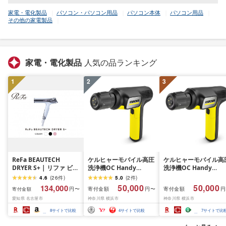
家電・電化製品
パソコン・パソコン用品
パソコン本体
パソコン用品
その他の家電製品
家電・電化製品
人気の品ランキング
1
2
3
ReFa BEAUTECH
ケルヒャーモバイル高圧
ケルヒャーモバイル高
DRYER S+ | リファ ビュ
洗浄機OC Handy
洗浄機OC Handy
ーテックドライヤー エ
Compact(ハンディエア)
Compact(ハンディエ
4.6
(
26
件
)
5.0
(
2
件
)
スプラスドライヤー ヘ
神奈川県 横浜市 生活
50,000
50,000
134,000
寄付金額
寄付金額
円〜
円〜
円
寄付金額
アケア 1年保証 おしゃれ
電 日用品 人気 おすす
愛知県 名古屋市
神奈川県 横浜市
神奈川県 横浜市
人気 日用品 美容家電 美
送料無料 掃除 便利 コ
容師 人気 おすすめ ギフ
パクト 高圧洗浄機 ポ
8
サイトで比較
4
サイトで比較
7
サイトで比
ト 軽量 コンパクト 痛ま
タブル清掃 泡洗浄 家
ない 折り畳み 大風量 愛
ラク ベランダ掃除