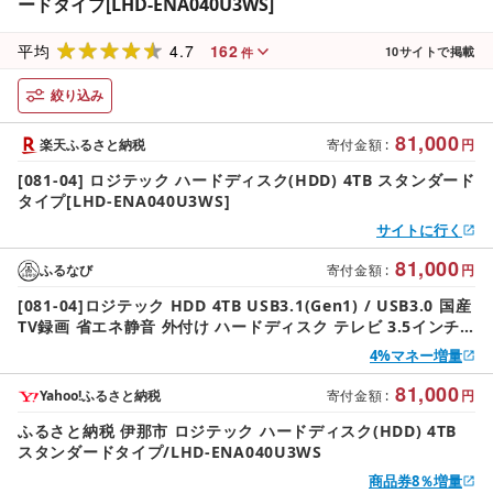
ードタイプ[LHD-ENA040U3WS]
4.7
162
平均
10
サイトで掲載
件
絞り込み
81,000
楽天ふるさと納税
寄付金額
:
円
[081-04] ロジテック ハードディスク(HDD) 4TB スタンダード
タイプ[LHD-ENA040U3WS]
サイトに行く
81,000
ふるなび
寄付金額
:
円
[081-04]ロジテック HDD 4TB USB3.1(Gen1) / USB3.0 国産
TV録画 省エネ静音 外付け ハードディスク テレビ 3.5インチ
4K録画 PS4/PS4 Pro対応[LHD-ENA040U3WS]
4%マネー増量
81,000
Yahoo!ふるさと納税
寄付金額
:
円
ふるさと納税 伊那市 ロジテック ハードディスク(HDD) 4TB
スタンダードタイプ/LHD-ENA040U3WS
商品券8％増量