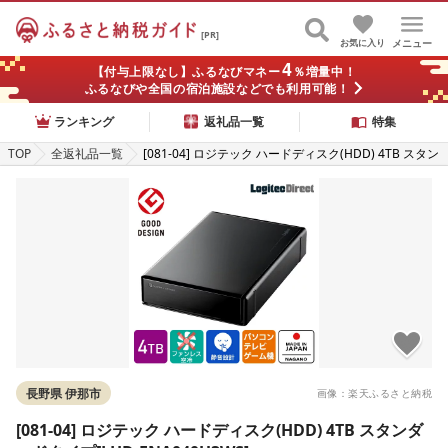
[PR]
お気に入り
メニュー
4
【付与上限なし】ふるなびマネー
％増量中！
ふるなびや全国の宿泊施設などでも利用可能！
ランキング
返礼品一覧
特集
TOP
全返礼品一覧
[081-04] ロジテック ハードディスク(HDD) 4TB スタン
ダードタイプ[LHD-ENA040U3WS]
長野県 伊那市
画像：楽天ふるさと納税
[081-04] ロジテック ハードディスク(HDD) 4TB スタンダ