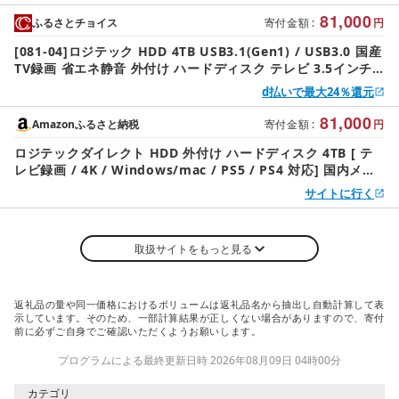
81,000
ふるさとチョイス
寄付金額
:
円
[081-04]ロジテック HDD 4TB USB3.1(Gen1) / USB3.0 国産
TV録画 省エネ静音 外付け ハードディスク テレビ 3.5インチ
4K録画 PS4/PS4 Pro対応[LHD-ENA040U3WS]
d払いで最大24％還元
81,000
Amazonふるさと納税
寄付金額
:
円
ロジテックダイレクト HDD 外付け ハードディスク 4TB [ テ
レビ録画 / 4K / Windows/mac / PS5 / PS4 対応] 国内メー
カー USB3.1 (Gen1) / USB3.0 LHD-ENA040U3WS
サイトに行く
取扱サイトをもっと見る
返礼品の量や同一価格におけるボリュームは返礼品名から抽出し自動計算して表
示しています。そのため、一部計算結果が正しくない場合がありますので、寄付
前に必ずご自身でご確認いただくようお願いします。
プログラムによる最終更新日時 2026年08月09日 04時00分
カテゴリ