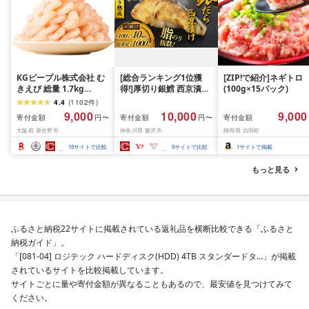
KGピープル株式会社 む
[総合ランキング1位獲
[ZIP!で紹介]ネギトロ
きえび 総量 1.7kg
得!]厚切り銀鱈 西京漬け
(100g×15パック)
(850g×2P) 特大 5Lサイ
訳あり 銀鱈 西京漬け 計
4.4
(
1102
件
)
ズ バナメイエビ バラ凍
約 1,000g (約 100g × 10
9,000
10,000
9,000
寄付金額
寄付金額
寄付金額
円〜
円〜
結 下処理不要 サイズ不
切) 西京味噌 西京みそ 味
大阪府 泉佐野市
神奈川県 藤沢市
静岡県 吉田町
揃い 訳あり
噌漬け みそ 味噌 鮮魚 魚
介 銀だら 銀ダラ ギンダ
15
サイトで比較
5
サイトで比較
1
サイトで掲載
ラ ぎんだら 鱈 タラ 魚
西京焼き 西京漬 西京や
もっと見る
き 冷凍 厳選 鮮魚 漬け魚
漬魚 新鮮 小分け 人気返
礼品 おかず おつまみ お
酒のあて 家計応援
10000円 魚喜 神奈川 湘
ふるさと納税22サイトに掲載されている返礼品を横断比較できる「ふるさと
南 藤沢
納税ガイド」。
「[081-04] ロジテック ハードディスク(HDD) 4TB スタンダードタ…」が掲載
されているサイトを比較掲載しています。
サイトごとに量や寄付金額が異なることもあるので、最安値を見つけてみて
ください。