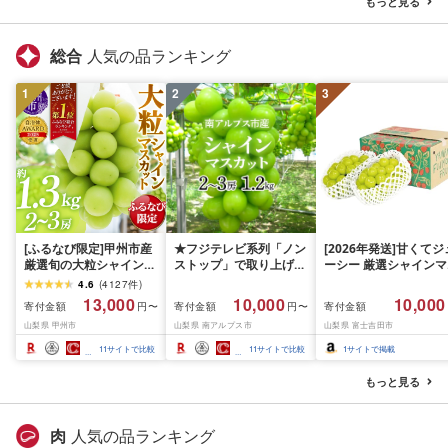
もっと見る
知県 名古屋市
総合
人気の品ランキング
1
2
3
[ふるなび限定]甲州市産
★フジテレビ系列「ノン
[2026年発送]甘くてジ
厳選旬の大粒シャインマ
ストップ」で取り上げら
ーシー 厳選シャインマ
スカット 約1.3kg 2〜3
れました!★[2026年発送
スカット1.2kg (2026
4.6
(
4127
件
)
房[2026年発送]
先行予約]南アルプス市
月前半(1〜15日)から1
13,000
10,000
10,000
寄付金額
寄付金額
寄付金額
円〜
円〜
(MG)B12-472 FN-
産シャインマスカット
月下旬までの発送) フ
山梨県 甲州市
山梨県 南アルプス市
山梨県 富士吉田市
Limited-VO シャインマ
1.2kg以上(2〜3房)ふる
ーツ ぶどう 果物 山梨
スカット フルーツ
さと納税 おすすめ 山梨
産 2026 旬 大粒 高級 
11
サイトで比較
11
サイトで比較
1
サイトで掲載
県 南アルプス市 送料無
ドウ 葡萄 富士吉田市
料 AL
もっと見る
肉
人気の品ランキング