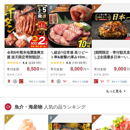
1
2
3
令和8年熊本地震復興支
＼総合1位常連 高リピー
[期間限定・寄付額見直
援 楽天限定寄附額[訳あ
ト率&衝撃の厚み10mm
し][全国最多日本一い
り]牛タン 500g〜2kg 肉
厚切り牛タン 塩味/ ≪ス
て牛入り]ハンバーグ
4.2
(
2291
件
)
4.4
(
16195
件
)
牛肉 訳あり 牛タン 冷凍
ピード発送!!10営業日以
1.5kg(150g×10個) い
8,500
8,000
9,000
寄付金額
寄付金額
寄付金額
円〜
円〜
円
小分け 厚切り 薄切り 食
内発送≫ 選べる内容量
て牛 × 岩中豚 ハンバー
熊本県 八代市
岩手県 花巻市
岩手県 盛岡市
べ比べ 500g 1kg 1.5kg
500g / 1kg 定期便 毎月
グ 合挽き 合い挽き 黒
2kg 牛 人気 ビーフ 牛た
届く 牛肉 肉 BBQ ふるさ
和牛 人気 冷凍 個包装 
13
サイトで比較
15
サイトで比較
3
サイトで比較
ん ふるさと納税 ランキ
と 人気 ランキング 岩手
分け 冷凍 牛肉 豚肉 和
ング スピード発送 送料
県 花巻市
ビーフ ポーク はんば
もっと見る
無料
ぐ 挽肉 お肉 ミンチ 肉
お弁当 hannba-gu ラ
キング 1位 1万円以下 
魚介・海産物
人気の品ランキング
手県 盛岡市 東北 岩手 
岡 shikoku001k
1
2
3