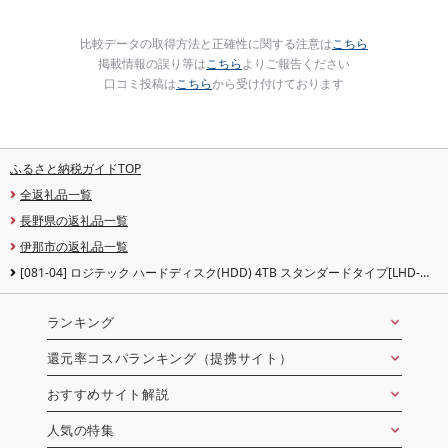
比較データの取得方法と正確性に関する注意は
こちら
掲載情報の誤り等は
こちら
よりご報告ください
口コミ投稿は
こちら
から受け付けております
ふるさと納税ガイドTOP
全返礼品一覧
長野県の返礼品一覧
伊那市の返礼品一覧
[081-04] ロジテック ハードディスク(HDD) 4TB スタンダードタイプ[LHD-
ENA040U3WS]
ランキング
還元率コスパランキング（提携サイト）
おすすめサイト解説
人気の特集