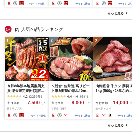
ーツ ぶどう 果物 送料無
スカット フルーツ
さと納税 おすすめ 山
9
サイトで比較
11
サイトで比較
11
サイトで比
料 山梨県産 2026 旬 大
県 南アルプス市 送料
粒 高級 ブドウ 葡萄 富士
料 AL
もっと見る
吉田市 ふるさと納税 [
2026年発送 ]
肉
人気の品ランキング
1
2
3
令和8年熊本地震復興支
＼総合1位常連 高リピー
肉卸直営 牛タン 厚切
援 楽天限定寄附額[訳あ
ト率&衝撃の厚み10mm
1kg (500g×2/厚さ約
り]牛タン 500g〜2kg 肉
厚切り牛タン 塩味/ ≪ス
10mm) 訳あり 訳有り
4.2
(
2290
件
)
4.4
(
16189
件
)
牛肉 訳あり 牛タン 冷凍
ピード発送!!10営業日以
牛肉 焼肉 冷凍 スライ
7,500
8,000
14,000
寄付金額
寄付金額
寄付金額
円〜
円〜
円
小分け 厚切り 薄切り 食
内発送≫ 選べる内容量
業務用 バーベキュー
熊本県 八代市
岩手県 花巻市
熊本県 水上村
べ比べ 500g 1kg 1.5kg
500g / 1kg 定期便 毎月
BBQ おつまみ ギフト 
2kg 牛 人気 ビーフ 牛た
届く 牛肉 肉 BBQ ふるさ
祝い お中元 夏ギフト
13
サイトで比較
15
サイトで比較
5
サイトで比
ん ふるさと納税 ランキ
と 人気 ランキング 岩手
ング スピード発送 送料
県 花巻市
もっと見る
無料