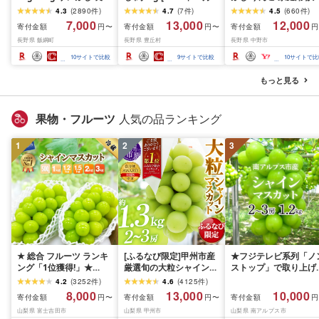
わけあり くだもの フル
旬〜12月中旬発送予定]
り 8kg(18〜32玉)_ 林
4.3
(
2890
件
)
4.7
(
7
件
)
4.5
(
660
件
)
ーツ 交換保証 不揃い 規
リンゴ|長野県産|果物|
リンゴ 訳あり 訳アリ 
7,000
13,000
12,000
寄付金額
寄付金額
寄付金額
円〜
円〜
円
格外 傷 光センサー 信州
くだもの
けあり 長野県 信州 く
長野県 飯綱町
長野県 豊丘村
長野県 中野市
林檎 感謝りんご 2キロ 5
もの 果物 フルーツ 人
キロ 10キロ 7000円
サンフジ 特産品 産地
10
サイトで比較
9
サイトで比較
10
サイトで比
11000円 R8年12月末〜
送 キズ 中野市 常温 家
R9年1月末発送 送料無料
用 規格外 新鮮 北信州 
もっと見る
令和8年収穫分先行予約
家
長野県 飯綱町
果物・フルーツ
人気の品ランキング
1
2
3
★ 総合 フルーツ ランキ
[ふるなび限定]甲州市産
★フジテレビ系列「ノ
ング「1位獲得!」★
厳選旬の大粒シャインマ
ストップ」で取り上げ
2026年発送 シャインマ
スカット 約1.3kg 2〜3
れました!★[2026年発
4.2
(
3252
件
)
4.6
(
4125
件
)
スカット 選べる容量
房[2026年発送]
先行予約]南アルプス市
8,000
13,000
10,000
寄付金額
寄付金額
寄付金額
円〜
円〜
円
500g 1kg 1.5kg 2kg
(MG)B12-472 FN-
産シャインマスカット
山梨県 富士吉田市
山梨県 甲州市
山梨県 南アルプス市
3kg ふるさと納税 フル
Limited-VO シャインマ
1.2kg以上(2〜3房)ふ