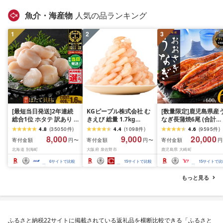
魚介・海産物
人気の品ランキング
1
2
3
[最短当日発送]2年連続
KGピープル株式会社 む
[数量限定]鹿児島県産
総合1位 ホタテ 訳あり (
きえび 総量 1.7kg
なぎ長蒲焼6尾 (合計
ふるさと納税 ほたて ふ
(850g×2P) 特大 5Lサイ
600g以上)
4.8
(
35050
件
)
4.4
(
1098
件
)
4.6
(
9595
件
)
るさと納税 訳あり 帆立
ズ バナメイエビ バラ凍
8,000
9,000
20,000
寄付金額
寄付金額
寄付金額
円〜
円〜
円
ふるさと わけあり ホタ
結 下処理不要 サイズ不
北海道 別海町
大阪府 泉佐野市
鹿児島県 大崎町
テ貝柱 貝 人気 不揃い 刺
揃い 訳あり
身 規格外 魚介 ランキン
6
サイトで比較
15
サイトで比較
15
サイトで比
グ 海鮮 冷凍 発送時期が
選べる 北海道 別海町 )
もっと見る
(クラウドファンディン
グ対象)
ふるさと納税22サイトに掲載されている返礼品を横断比較できる「ふるさと