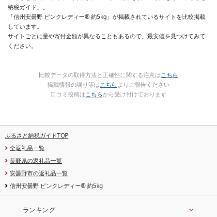
納税ガイド」。
「信州安曇野 ピンクレディー® 約5kg」が掲載されているサイトを比較掲載
しています。
サイトごとに量や寄付金額が異なることもあるので、最安値を見つけてみて
ください。
比較データの取得方法と正確性に関する注意は
こちら
掲載情報の誤り等は
こちら
よりご報告ください
口コミ投稿は
こちら
から受け付けております
ふるさと納税ガイドTOP
全返礼品一覧
長野県の返礼品一覧
安曇野市の返礼品一覧
信州安曇野 ピンクレディー® 約5kg
ランキング