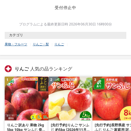
受付停止中
プログラムによる最終更新日時 2026年06月30日 16時00分
カテゴリ
果物・フルーツ
りんご・梨
りんご
りんご
人気の品ランキング
1
2
3
りんご 訳あり 果物 2kg
[先行予約]りんご サンふ
[先行予約]長野県産 サ
5kg 10kg サンふじ 長野
じ 約5kg [2026年11月下
ふじ りんご 家庭用 訳