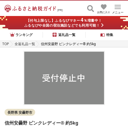
[PR]
お気に入り
メニュー
4
【付与上限なし】ふるなびマネー
％増量中！
ふるなびや全国の宿泊施設などでも利用可能！
ランキング
返礼品一覧
特集
TOP
全返礼品一覧
信州安曇野 ピンクレディー® 約5kg
長野県 安曇野市
信州安曇野 ピンクレディー® 約5kg