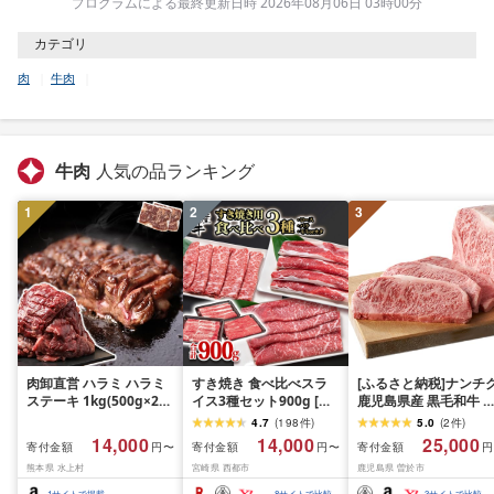
プログラムによる最終更新日時 2026年08月06日 03時00分
カテゴリ
肉
牛肉
牛肉
人気の品ランキング
1
2
3
肉卸直営 ハラミ ハラミ
すき焼き 食べ比べスラ
[ふるさと納税]ナンチ
ステーキ 1kg(500g×2パ
イス3種セット900g [グ
鹿児島県産 黒毛和牛 
ック) 2〜3人前 焼肉 は
ランプリ受賞]小分け ロ
ースステーキ 4枚・計
4.7
(
198
件
)
5.0
(
2
件
)
らみ 牛はらみ 厚切りハ
ース バラ モモorカタ 牛
1kg[A608]
14,000
14,000
25,000
寄付金額
寄付金額
寄付金額
円〜
円〜
円
ラミ 肉 牛肉 [肉卸厳選
肉 鉄板焼肉 焼きしゃぶ
熊本県 水上村
宮崎県 西都市
鹿児島県 曽於市
究極の多汁感 極厚ハラ
すき焼き肉 [14-10a]リピ
ミステーキ1kg] (1kg, 1,
ーター続出!! 肉ランキン
1
サイトで掲載
8
サイトで比較
3
サイトで比較