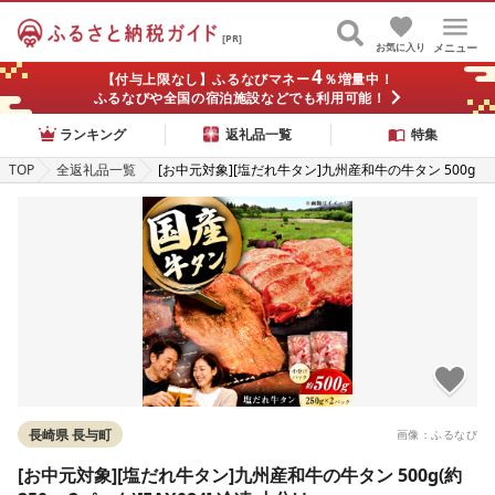
[PR]
お気に入り
メニュー
4
【付与上限なし】ふるなびマネー
％増量中！
ふるなびや全国の宿泊施設などでも利用可能！
ランキング
返礼品一覧
特集
TOP
全返礼品一覧
[お中元対象][塩だれ牛タン]九州産和牛の牛タン 500g
(約250g×2パック)[EAX084] 冷凍 小分け
長崎県 長与町
画像：ふるなび
[お中元対象][塩だれ牛タン]九州産和牛の牛タン 500g(約