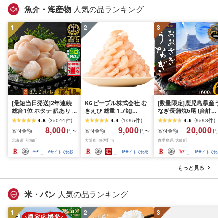
魚介・海産物
人気の品ランキング
1
2
3
[最短当日発送]2年連続
KGピープル株式会社 む
[数量限定]鹿児島県産
総合1位 ホタテ 訳あり (
きえび 総量 1.7kg
なぎ長蒲焼6尾 (合計
ふるさと納税 ほたて ふ
(850g×2P) 特大 5Lサイ
600g以上)
4.8
(
35044
件
)
4.4
(
1095
件
)
4.6
(
9593
件
)
るさと納税 訳あり 帆立
ズ バナメイエビ バラ凍
8,000
9,000
20,000
寄付金額
寄付金額
寄付金額
円〜
円〜
円
ふるさと わけあり ホタ
結 下処理不要 サイズ不
北海道 別海町
大阪府 泉佐野市
鹿児島県 大崎町
テ貝柱 貝 人気 不揃い 刺
揃い 訳あり
身 規格外 魚介 ランキン
6
サイトで比較
15
サイトで比較
15
サイトで比
グ 海鮮 冷凍 発送時期が
選べる 北海道 別海町 )
もっと見る
(クラウドファンディン
グ対象)
米・パン
人気の品ランキング
1
2
3