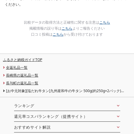
ください。
比較データの取得方法と正確性に関する注意は
こちら
掲載情報の誤り等は
こちら
よりご報告ください
口コミ投稿は
こちら
から受け付けております
ふるさと納税ガイドTOP
全返礼品一覧
長崎県の返礼品一覧
長与町の返礼品一覧
[お中元対象][塩だれ牛タン]九州産和牛の牛タン 500g(約250g×2パック)
[EAX084] 冷凍 小分け
ランキング
還元率コスパランキング（提携サイト）
おすすめサイト解説