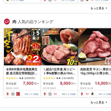
キログラム)
グ
もっと見る
肉
人気の品ランキング
1
2
3
令和8年熊本地震復興支
＼総合1位常連 高リピー
肉卸直営 牛タン 厚切
援 楽天限定寄附額[訳あ
ト率&衝撃の厚み10mm
1kg (500g×2/厚さ約
り]牛タン 500g〜2kg 肉
厚切り牛タン 塩味/ ≪ス
10mm) 訳あり 訳有り
4.2
(
2290
件
)
4.4
(
16189
件
)
牛肉 訳あり 牛タン 冷凍
ピード発送!!10営業日以
牛肉 焼肉 冷凍 スライ
7,500
8,000
14,000
寄付金額
寄付金額
寄付金額
円〜
円〜
円
小分け 厚切り 薄切り 食
内発送≫ 選べる内容量
業務用 バーベキュー
熊本県 八代市
岩手県 花巻市
熊本県 水上村
べ比べ 500g 1kg 1.5kg
500g / 1kg 定期便 毎月
BBQ おつまみ ギフト 
2kg 牛 人気 ビーフ 牛た
届く 牛肉 肉 BBQ ふるさ
祝い お中元 夏ギフト
13
サイトで比較
15
サイトで比較
5
サイトで比
ん ふるさと納税 ランキ
と 人気 ランキング 岩手
ング スピード発送 送料
県 花巻市
もっと見る
無料