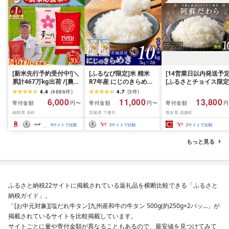
[新米先行予約受付中!]＼
[ふるなび限定]米 精米
[14営業日以内発送予定
累計467万kg出荷 /[農家
R7年産 にじのきらめき
[ふるさとチョイス限定
応援米]訳あり 令和7年産
10kg 10月 FN-Limited-
寄附額] [令和7年産] 
4.4
(
4886
件
)
4.7
(
3
件
)
令和8年産ふくきらり 夢
PR
だわら 熊本県 高森町 
6,000
11,000
13,800
寄付金額
寄付金額
寄付金額
円〜
円〜
円
つくし 5kg 10kg 15kg
リジナル米 計
福岡県 赤村
茨城県 下妻市
熊本県 高森町
20kg [選べる品種・内容
10kg(5kg×2袋)精米 お
量・出荷時期]複数原料
米 米 5kg×2 10kg
5
サイトで比較
2
サイトで比較
2
サイトで比較
米 白米 精米 国産 限定
ごはん ご飯 白飯 米 お米
もっと見る
ふるさと 人気 ランキン
グ
ふるさと納税22サイトに掲載されている返礼品を横断比較できる「ふるさと
納税ガイド」。
「[お中元対象][塩だれ牛タン]九州産和牛の牛タン 500g(約250g×2パッ…」が
掲載されているサイトを比較掲載しています。
サイトごとに量や寄付金額が異なることもあるので、最安値を見つけてみて