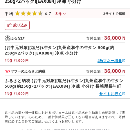
250g×2パック)[EAX084] 冷凍 小分け
4.7
3
平均
2
サイトで掲載
件
絞り込み
36,000
ふるなび
寄付金額
:
円
[お中元対象][塩だれ牛タン]九州産和牛の牛タン 500g(約
250g×2パック)[EAX084] 冷凍 小分け
13
g
/
1,000
4%マネー増量
円
36,000
ヤフーのふるさと納税
寄付金額
:
円
ふるさと納税 [お中元対象][塩だれ牛タン]九州産和牛の牛タン
500g(約250g×2パック)[EAX084] 冷凍 小分け 長崎県長与町
13
g
/
1,000
サイトに行く
円
返礼品の量や同一価格におけるボリュームは返礼品名から抽出し自動計算して表
示しています。そのため、一部計算結果が正しくない場合がありますので、寄付
前に必ずご自身でご確認いただくようお願いします。