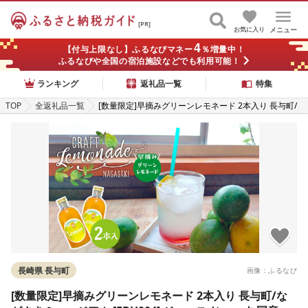
[PR]
お気に入り
メニュー
4
【付与上限なし】ふるなびマネー
％増量中！
ふるなびや全国の宿泊施設などでも利用可能！
ランキング
返礼品一覧
特集
TOP
全返礼品一覧
[数量限定]早摘みグリーンレモネード 2本入り 長与町/
ながさきミュージアム [EBU004] ジュース じゅーす 国
産ジュース レモン フルーツジュース れもねーど レモ
ネードベース シロップ シロップ レモン れもん 柑橘 自
家製 原液
長崎県 長与町
画像：ふるなび
[数量限定]早摘みグリーンレモネード 2本入り 長与町/な