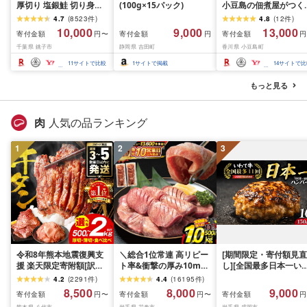
厚切り 塩銀鮭 切り身
(100g×15パック)
小豆島の佃煮屋がつく
1.5kg 2kg 3kg 定期便
た「しじみの恵み」
4.7
(
8523
件
)
4.8
(
12
件
)
[選べる内容量] 人気 鮭
240ml×3本・5本 | 香
10,000
9,000
13,000
寄付金額
寄付金額
寄付金額
円〜
円
円
さけ しゃけ サーモン 魚
香川県 小豆島 小豆島
千葉県 銚子市
静岡県 吉田町
香川県 小豆島町
魚介類 魚介 魚貝 水産 海
四国 お土産 ふるさと 
鮮 海産物 冷凍 厚切 肉
税 支援 返礼品 支援品 
11
サイトで比較
1
サイトで掲載
14
サイトで比
厚 塩鮭 銀鮭 ふるさと 送
産 お取り寄せ ご当地 
料無料 切身 規格外 千葉
り寄せ 特産品 名産品 
もっと見る
県 銚子市 銚子東洋
じみ汁 しじみ シジミ
肉
人気の品ランキング
1
2
3
令和8年熊本地震復興支
＼総合1位常連 高リピー
[期間限定・寄付額見直
援 楽天限定寄附額[訳あ
ト率&衝撃の厚み10mm
し][全国最多日本一い
り]牛タン 500g〜2kg 肉
厚切り牛タン 塩味/ ≪ス
て牛入り]ハンバーグ
4.2
(
2291
件
)
4.4
(
16195
件
)
牛肉 訳あり 牛タン 冷凍
ピード発送!!10営業日以
1.5kg(150g×10個) い
8,500
8,000
9,000
寄付金額
寄付金額
寄付金額
円〜
円〜
円
小分け 厚切り 薄切り 食
内発送≫ 選べる内容量
て牛 × 岩中豚 ハンバー
熊本県 八代市
岩手県 花巻市
岩手県 盛岡市