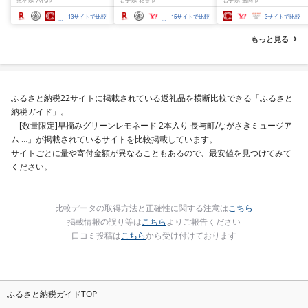
べ比べ 500g 1kg 1.5kg
500g / 1kg 定期便 毎月
グ 合挽き 合い挽き 黒
2kg 牛 人気 ビーフ 牛た
届く 牛肉 肉 BBQ ふるさ
和牛 人気 冷凍 個包装 
13
サイトで比較
15
サイトで比較
3
サイトで比較
ん ふるさと納税 ランキ
と 人気 ランキング 岩手
分け 冷凍 牛肉 豚肉 和
ング スピード発送 送料
県 花巻市
ビーフ ポーク はんば
もっと見る
無料
ぐ 挽肉 お肉 ミンチ 肉
お弁当 hannba-gu ラ
キング 1位 1万円以下 
手県 盛岡市 東北 岩手 
岡 shikoku001k
ふるさと納税22サイトに掲載されている返礼品を横断比較できる「ふるさと
納税ガイド」。
「[数量限定]早摘みグリーンレモネード 2本入り 長与町/ながさきミュージア
ム …」が掲載されているサイトを比較掲載しています。
サイトごとに量や寄付金額が異なることもあるので、最安値を見つけてみて
ください。
比較データの取得方法と正確性に関する注意は
こちら
掲載情報の誤り等は
こちら
よりご報告ください
口コミ投稿は
こちら
から受け付けております
ふるさと納税ガイドTOP