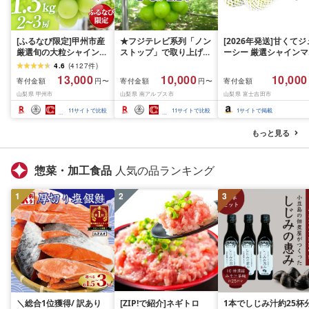
[ふるなび限定]甲州市産
★フジテレビ系列「ノン
[2026年発送]甘くてジ
厳選旬の大粒シャインマ
ストップ」で取り上げら
ーシー 厳選シャインマ
スカット 約1.3kg 2〜3
れました!★[2026年発送
スカット1.2kg (2026
4.6
(
4127
件
)
房[2026年発送]
先行予約]南アルプス市
月前半(1〜15日)から1
13,000
10,000
10,000
寄付金額
寄付金額
寄付金額
円〜
円〜
(MG)B12-472 FN-
産シャインマスカット
月下旬までの発送) フ
山梨県 甲州市
山梨県 南アルプス市
山梨県 富士吉田市
Limited-VO シャインマ
1.2kg以上(2〜3房)ふる
ーツ ぶどう 果物 山梨
スカット フルーツ
さと納税 おすすめ 山梨
産 2026 旬 大粒 高級 
11
サイトで比較
11
サイトで比較
1
サイトで掲載
県 南アルプス市 送料無
ドウ 葡萄 富士吉田市
料 AL
もっと見る
惣菜・加工食品
人気の品ランキング
1
2
3
＼総合1位獲得/ 訳あり
[ZIP!で紹介]ネギトロ
1本でしじみ汁約25杯