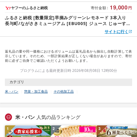
シロップ レモン れもん 柑橘 自家製 原液
19,000
ヤフーのふるさと納税
寄付金額
:
円
ふるさと納税 [数量限定]早摘みグリーンレモネード 3本入り
長与町/ながさきミュージアム [EBU005] ジュース じゅーす
国産ジュース レモンジ.. 長崎県長与町
サイトに行く
返礼品の量や同一価格におけるボリュームは返礼品名から抽出し自動計算して表
示しています。そのため、一部計算結果が正しくない場合がありますので、寄付
前に必ずご自身でご確認いただくようお願いします。
プログラムによる最終更新日時 2026年08月08日 12時00分
カテゴリ
米・パン
惣菜・加工食品
その他加工品
米・パン
人気の品ランキング
1
2
3