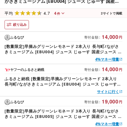
がさきミュージアム [EBU004] ジュース じゅーす 国産ジ
ュース レモン フルーツジュース れもねーど レモネードベ
4.7
4
ース シロップ シロップ レモン れもん 柑橘 自家製 原液
平均
2
サイトで掲載
件
絞り込み
14,000
ふるなび
寄付金額
:
円
[数量限定]早摘みグリーンレモネード 2本入り 長与町/ながさ
きミュージアム [EBU004] ジュース じゅーす 国産ジュース レ
モン フルーツジュース れもねーど レモネードベース シロップ
4%マネー増量
シロップ レモン れもん 柑橘 自家製 原液
14,000
ヤフーのふるさと納税
寄付金額
:
円
ふるさと納税 [数量限定]早摘みグリーンレモネード 2本入り
長与町/ながさきミュージアム [EBU004] ジュース じゅーす
国産ジュース レモンジ.. 長崎県長与町
サイトに行く
19,000
ふるなび
寄付金額
:
円
[数量限定]早摘みグリーンレモネード 3本入り 長与町/ながさ
きミュージアム [EBU005] ジュース じゅーす 国産ジュース レ
モン フルーツジュース れもねーど レモネードベース シロップ
4%マネー増量