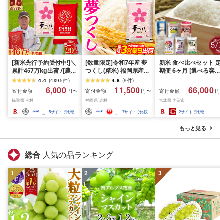
[新米先行予約受付中!]＼
[数量限定]令和7年産 夢
新米 食べ比べセット 
累計467万kg出荷 /[農家
つくし(精米) 福岡県産ブ
期便 6ヶ月 [選べる容量
応援米]訳あり 令和7年産
ランド米 10kg (品
おこめ 精米 ライス ご
4.4
(
4895
件
)
4.8
(
9
件
)
令和8年産ふくきらり 夢
番:3X11R7)
ん つきあかり つや姫 
6,000
11,500
66,000
寄付金額
寄付金額
寄付金額
円〜
円〜
円
つくし 5kg 10kg 15kg
じのきらめき だて正夢
福岡県 赤村
福岡県 赤村
宮城県 岩沼市
20kg [選べる品種・内容
ひとめぼれ ササニシキ
量・出荷時期]複数原料
セット 銘柄米 味比べ 
5
サイトで比較
7
サイトで比較
2
サイトで比較
米 白米 精米 国産 限定
リエーション お楽しみ
ごはん ご飯 白飯 米 お米
食味 毎日の食卓 毎月
もっと見る
ふるさと 人気 ランキン
わる 色々試せる 志賀
グ
米 岩沼産米
総合
人気の品ランキング
1
2
3